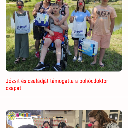
Józsit és családját támogatta a bohócdoktor
csapat