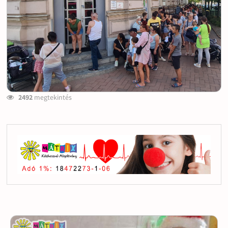
2492
megtekintés