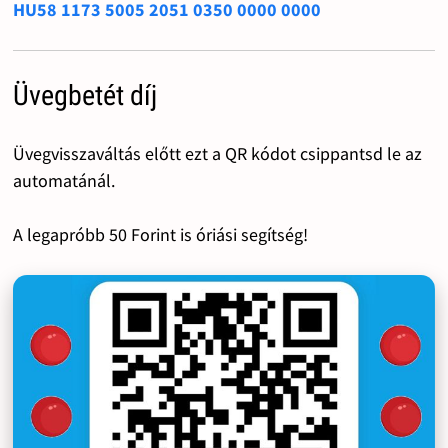
HU58 1173 5005 2051 0350 0000 0000
Üvegbetét díj
Üvegvisszaváltás előtt ezt a QR kódot csippantsd le az
automatánál.
A legapróbb 50 Forint is óriási segítség!