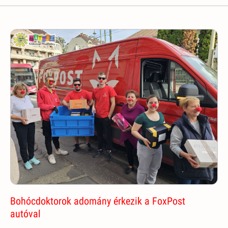
Bohócdoktorok adomány érkezik a FoxPost
autóval