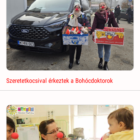
Szeretetkocsival érkeztek a Bohócdoktorok