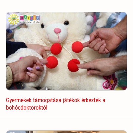
Gyermekek támogatása játékok érkeztek a
bohócdoktoroktól