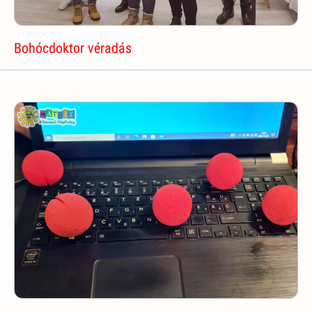
Bohócdoktor véradás