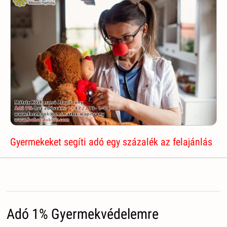
Gyermekeket segíti adó egy százalék az felajánlás
Adó 1% Gyermekvédelemre