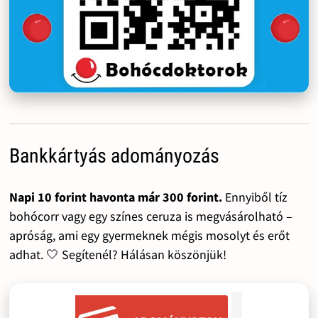
Bankkártyás adományozás
Napi 10 forint havonta már 300 forint.
Ennyiből tíz
bohócorr vagy egy színes ceruza is megvásárolható –
apróság, ami egy gyermeknek mégis mosolyt és erőt
adhat. 🤍 Segítenél? Hálásan köszönjük!