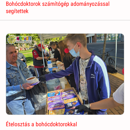
Bohócdoktorok számítógép adományozással
segítettek
Ételosztás a bohócdoktorokkal