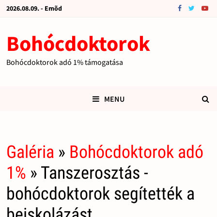
2026.08.09. - Emõd
Bohócdoktorok
Bohócdoktorok adó 1% támogatása
MENU
Galéria
»
Bohócdoktorok adó
1%
» Tanszerosztás -
bohócdoktorok segítették a
beiskolázást