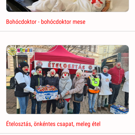
Bohócdoktor - bohócdoktor mese
Ételosztás, önkéntes csapat, meleg étel