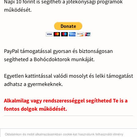
Napi 10 forint is segítheti a jótékonysági programok
működését.
PayPal támogatással gyorsan és biztonságosan
segítheted a Bohócdoktorok munkáját.
Egyetlen kattintással valódi mosolyt és lelki támogatást
adhatsz a gyermekeknek.
Alkalmilag vagy rendszerességgel segítheted Te is a
fontos dolgok működését.
Oldalainkon és mobil alkalmazásainkban cookie-kat használunk felhasználói élmény