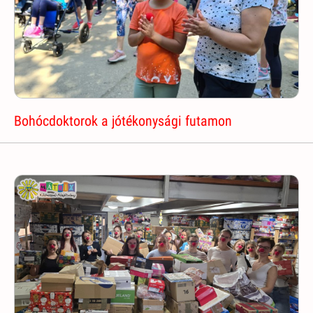
Bohócdoktorok a jótékonysági futamon