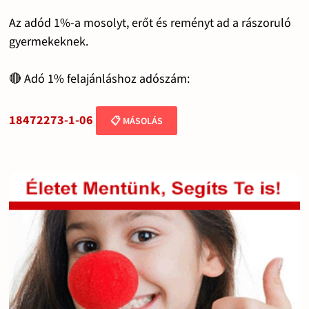
Az adód 1%-a mosolyt, erőt és reményt ad a rászoruló
gyermekeknek.
🔴 Adó 1% felajánláshoz adószám:
18472273-1-06
📋 MÁSOLÁS