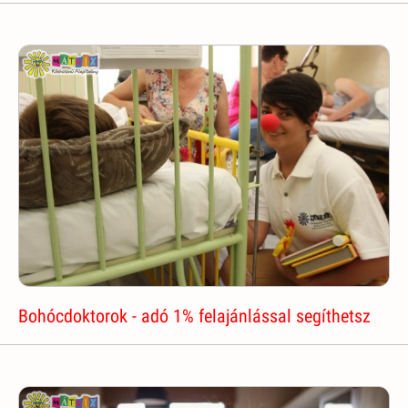
Bohócdoktorok - adó 1% felajánlással segíthetsz