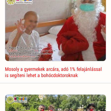
Mosoly a gyermekek arcára, adó 1% felajánlással
is segíteni lehet a bohócdoktoroknak