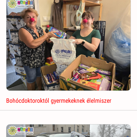
Bohócdoktoroktól gyermekeknek élelmiszer