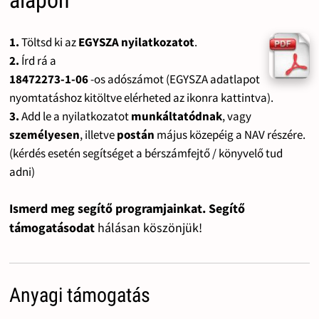
alapon
1.
Töltsd ki az
EGYSZA nyilatkozatot
.
2.
Írd rá a
18472273-1-06
-os adószámot (EGYSZA adatlapot
nyomtatáshoz kitöltve elérheted az ikonra kattintva).
3.
Add le a nyilatkozatot
munkáltatódnak
, vagy
személyesen
, illetve
postán
május közepéig a NAV részére.
(kérdés esetén segítséget a bérszámfejtő / könyvelő tud
adni)
Ismerd meg segítő programjainkat. Segítő
támogatásodat
hálásan köszönjük!
Anyagi támogatás