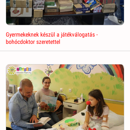
Gyermekeknek készül a játékválogatás -
bohócdoktor szeretettel