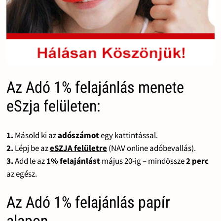
Az Adó 1% felajánlás menete
eSzja felületen:
1.
Másold ki az
adószámot
egy kattintással.
2.
Lépj be az
eSZJA felületre
(NAV online adóbevallás).
3.
Add le az
1% felajánlást
május 20-ig – mindössze
2 perc
az egész.
Az Adó 1% felajánlás papír