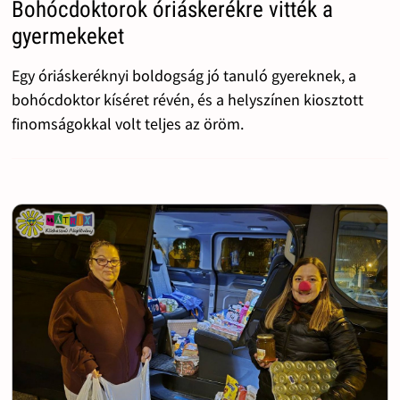
Bohócdoktorok óriáskerékre vitték a
gyermekeket
Egy óriáskeréknyi boldogság jó tanuló gyereknek, a
bohócdoktor kíséret révén, és a helyszínen kiosztott
finomságokkal volt teljes az öröm.