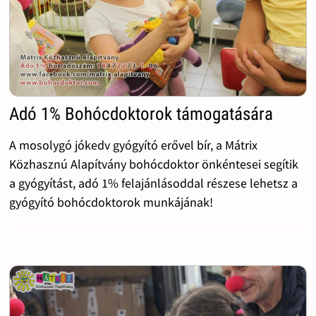
Adó 1% Bohócdoktorok támogatására
A mosolygó jókedv gyógyító erővel bír, a Mátrix
Közhasznú Alapítvány bohócdoktor önkéntesei segítik
a gyógyítást, adó 1% felajánlásoddal részese lehetsz a
gyógyító bohócdoktorok munkájának!