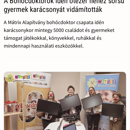
A Bohócdoktorok idén ötezer nehéz sorsú
gyermek karácsonyát vidámították
A Mátrix Alapítvány bohócdoktor csapata idén
karácsonykor mintegy 5000 családot és gyermeket
támogat játékokkal, könyvekkel, ruhákkal és
mindennapi használati eszközökkel.