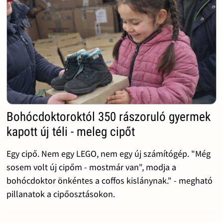
Bohócdoktoroktól 350 rászoruló gyermek
kapott új téli - meleg cipőt
Egy cipő. Nem egy LEGO, nem egy új számítógép. "Még
sosem volt új cipőm - mostmár van", modja a
bohócdoktor önkéntes a coffos kislánynak." - megható
pillanatok a cipőosztásokon.