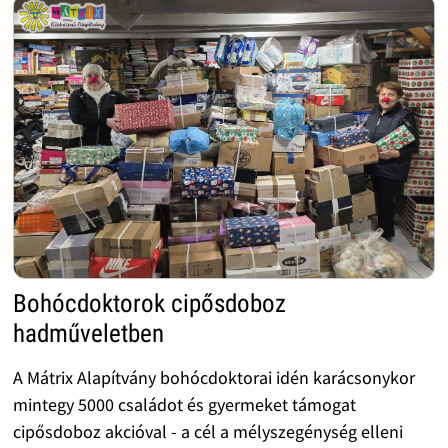
Bohócdoktorok cipősdoboz
hadműveletben
A Mátrix Alapítvány bohócdoktorai idén karácsonykor
mintegy 5000 családot és gyermeket támogat
cipősdoboz akcióval - a cél a mélyszegénység elleni