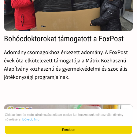
Bohócdoktorokat támogatott a FoxPost
Adomány csomagokhoz érkezett adomány. A FoxPost
évek óta elkötelezett támogatója a Mátrix Közhasznú
Alapítvány közhasznú és gyermekvédelmi és szociális
jótékonysági programjainak.
Oldalainkon és mobil alkalmazásainkban cookie-kat használunk felhasználói élmény
növelésére.
Bővebb info
Rendben