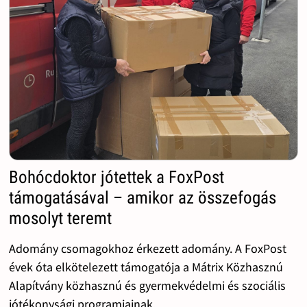
Bohócdoktor jótettek a FoxPost
támogatásával – amikor az összefogás
mosolyt teremt
Adomány csomagokhoz érkezett adomány. A FoxPost
évek óta elkötelezett támogatója a Mátrix Közhasznú
Alapítvány közhasznú és gyermekvédelmi és szociális
jótékonysági programjainak.