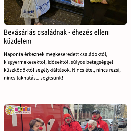
Bevásárlás családnak - éhezés elleni
küzdelem
Naponta érkeznek megkeseredett családoktól,
kisgyermekesektől, idősektől, súlyos betegséggel
küszködőktől segélykiáltások. Nincs étel, nincs rezsi,
nincs lakhatás... segítsünk!