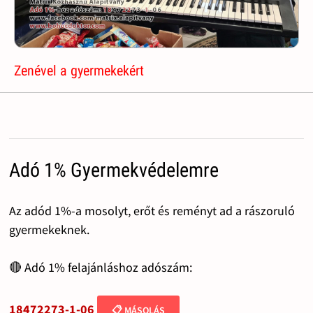
Zenével a gyermekekért
Adó 1% Gyermekvédelemre
Az adód 1%-a mosolyt, erőt és reményt ad a rászoruló
gyermekeknek.
🔴 Adó 1% felajánláshoz adószám:
18472273-1-06
📋 MÁSOLÁS