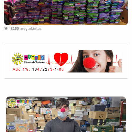
8150
megtekintés