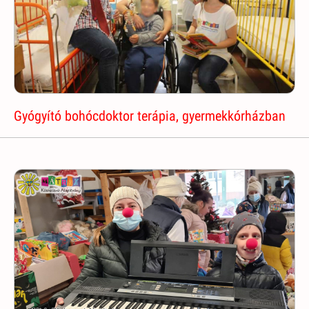
Gyógyító bohócdoktor terápia, gyermekkórházban