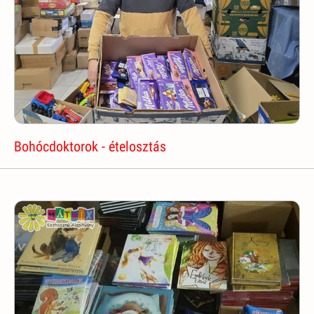
Bohócdoktorok - ételosztás