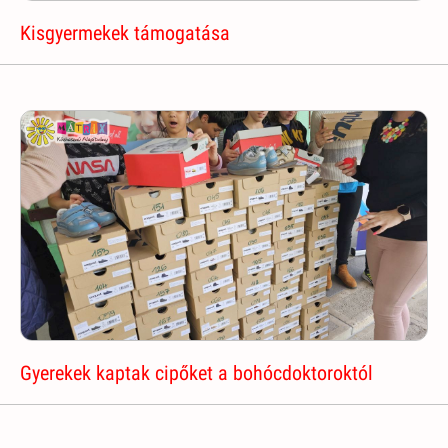
Kisgyermekek támogatása
Gyerekek kaptak cipőket a bohócdoktoroktól