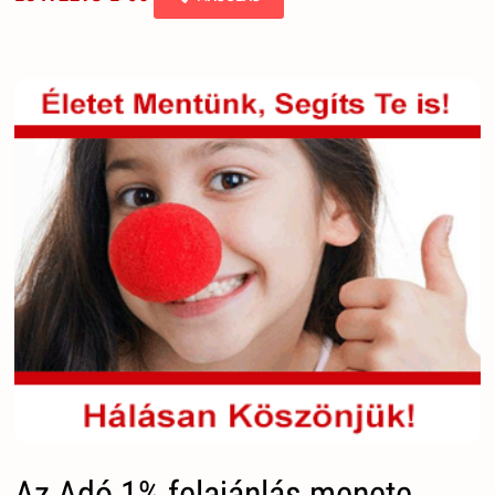
Az Adó 1% felajánlás menete