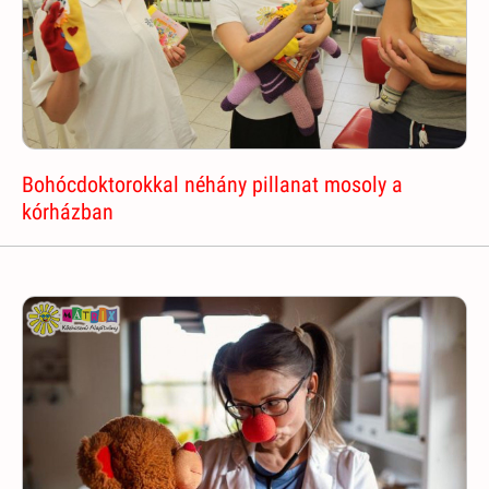
Bohócdoktorokkal néhány pillanat mosoly a
kórházban