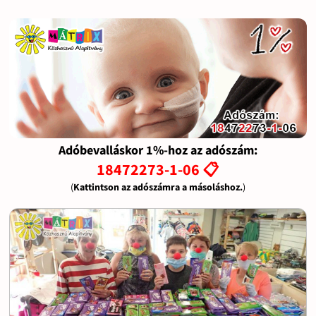
Adóbevalláskor 1%-hoz az adószám:
18472273-1-06 📋
(
Kattintson az adószámra a másoláshoz.
)