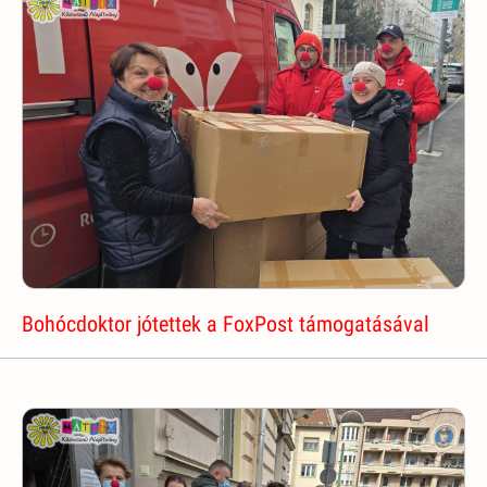
Bohócdoktor jótettek a FoxPost támogatásával