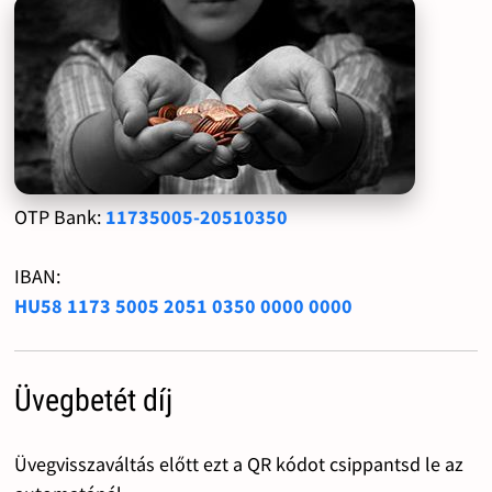
OTP Bank:
11735005-20510350
IBAN:
HU58 1173 5005 2051 0350 0000 0000
Üvegbetét díj
Üvegvisszaváltás előtt ezt a QR kódot csippantsd le az