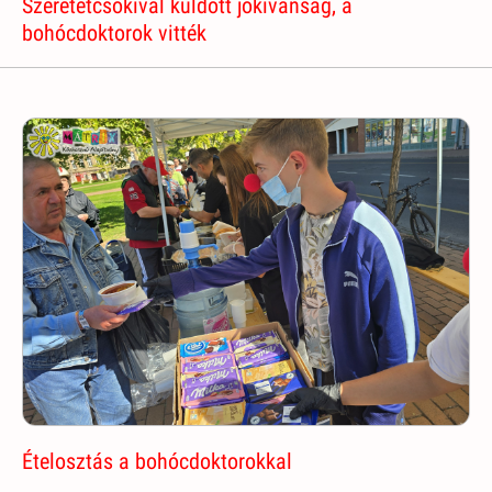
Szeretetcsokival küldött jókívánság, a
bohócdoktorok vitték
Ételosztás a bohócdoktorokkal