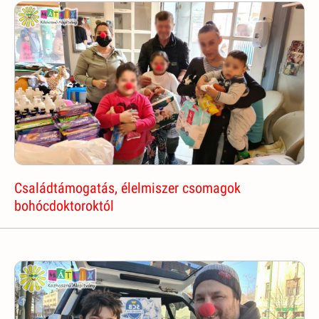
Családtámogatás, élelmiszer csomagok
bohócdoktoroktól