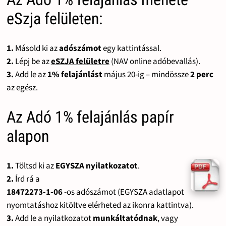
eSzja felületen:
1.
Másold ki az
adószámot
egy kattintással.
2.
Lépj be az
eSZJA felületre
(NAV online adóbevallás).
3.
Add le az
1% felajánlást
május 20-ig – mindössze
2 perc
az egész.
Az Adó 1% felajánlás papír
alapon
1.
Töltsd ki az
EGYSZA nyilatkozatot
.
2.
Írd rá a
18472273-1-06
-os adószámot (EGYSZA adatlapot
nyomtatáshoz kitöltve elérheted az ikonra kattintva).
3.
Add le a nyilatkozatot
munkáltatódnak
, vagy