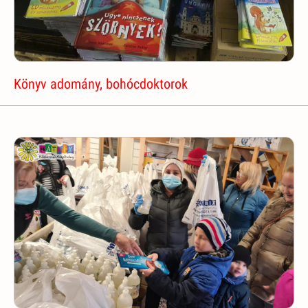
Könyv adomány, bohócdoktorok