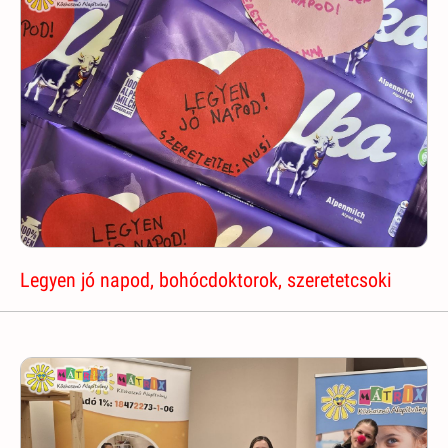
Legyen jó napod, bohócdoktorok, szeretetcsoki