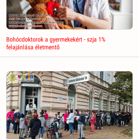
Bohócdoktorok a gyermekekért - szja 1%
felajánlása életmentő