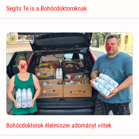
Segíts Te is a Bohócdoktoroknak
Bohócdoktorok élelmiszer adományt vittek