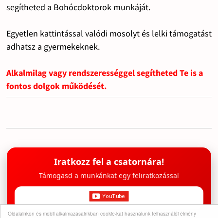
segítheted a Bohócdoktorok munkáját.
Egyetlen kattintással valódi mosolyt és lelki támogatást
adhatsz a gyermekeknek.
Alkalmilag vagy rendszerességgel segítheted Te is a
fontos dolgok működését.
Iratkozz fel a csatornára!
Támogasd a munkánkat egy feliratkozással
Oldalainkon és mobil alkalmazásainkban cookie-kat használunk felhasználói élmény