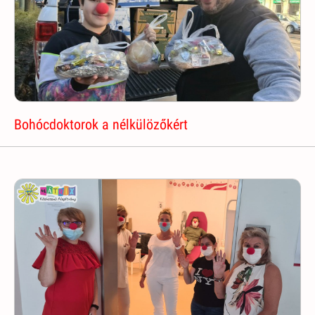
Bohócdoktorok a nélkülözőkért