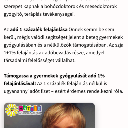
szerepet kapnak a bohócdoktorok és mesedoktorok
gyógyító, terápiás tevékenységei.
Az
adó 1 százalék felajánlása
Önnek semmibe sem
kerül, mégis valódi segítséget jelent a beteg gyermekek
gyógyulásában és a nélkülözők támogatásában. Az szja
1+1% felajánlás az adóbevallás része, amellyel
társadalmi felelősséget vállalhat.
Támogassa a gyermekek gyógyulását adó 1%
felajánlásával!
Az 1 százalék felajánlás nélkül is
ugyanannyi adót fizet – ezért érdemes rendelkezni róla.