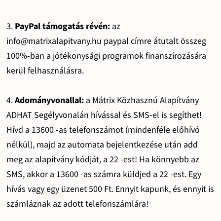
3.
PayPal támogatás révén:
az
info@matrixalapitvany.hu paypal címre átutalt összeg
100%-ban a jótékonysági programok finanszírozására
kerül felhasználásra.
4.
Adományvonallal:
a Mátrix Közhasznú Alapítvány
ADHAT Segélyvonalán hívással és SMS-el is segíthet!
Hívd a 13600 -as telefonszámot (mindenféle előhívó
nélkül), majd az automata bejelentkezése után add
meg az alapítvány kódját, a 22 -est! Ha könnyebb az
SMS, akkor a 13600 -as számra küldjed a 22 -est. Egy
hívás vagy egy üzenet 500 Ft. Ennyit kapunk, és ennyit is
számláznak az adott telefonszámlára!