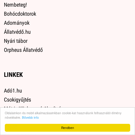
Nembeteg!
Bohócdoktorok
Adományok
Állatvédő.hu
Nyári tábor
Orpheus Állatvédő
LINKEK
Adó1.hu
Csokigyűjtés
Mátrix Közhasznú Alapítvány
Oldalainkon és mobil alkalmazásainkban cookie-kat használunk felhasználói élmény
Állatbarát Web Kuckó
növelésére.
Bővebb info
13636
Rendben