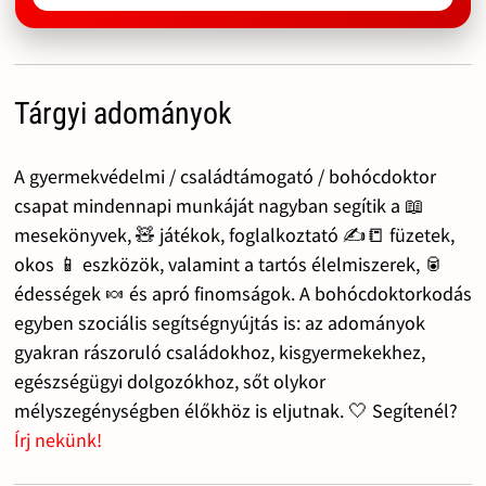
Tárgyi adományok
A gyermekvédelmi / családtámogató / bohócdoktor
csapat mindennapi munkáját nagyban segítik a 📖
mesekönyvek, 🧸 játékok, foglalkoztató ✍️📒 füzetek,
okos 📱 eszközök, valamint a tartós élelmiszerek, 🥫
édességek 🍬 és apró finomságok. A bohócdoktorkodás
egyben szociális segítségnyújtás is: az adományok
gyakran rászoruló családokhoz, kisgyermekekhez,
egészségügyi dolgozókhoz, sőt olykor
mélyszegénységben élőkhöz is eljutnak. 🤍 Segítenél?
Írj nekünk!