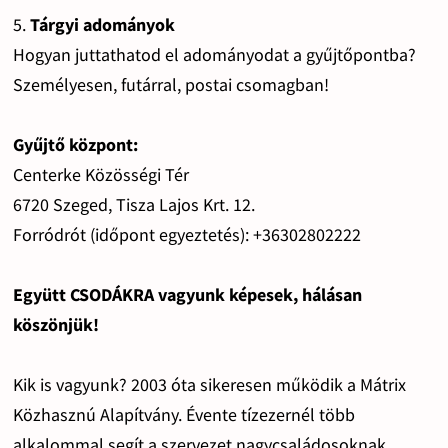
5.
Tárgyi adományok
Hogyan juttathatod el adományodat a gyűjtőpontba?
Személyesen, futárral, postai csomagban!
Gyűjtő központ:
Centerke Közösségi Tér
6720 Szeged, Tisza Lajos Krt. 12.
Forródrót (időpont egyeztetés): +36302802222
Együtt CSODÁKRA vagyunk képesek, hálásan
köszönjük!
Kik is vagyunk? 2003 óta sikeresen működik a Mátrix
Közhasznú Alapítvány. Évente tízezernél több
alkalommal segít a szervezet nagycsaládosoknak,