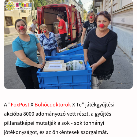
A "
FoxPost
X
Bohócdoktorok
X Te" játékgyűjtési
akcióba 8000 adományozó vett részt, a gyűjtés
pillanatképei mutatják a sok - sok tonnányi
jótékonyságot, és az önkéntesek szorgalmát.