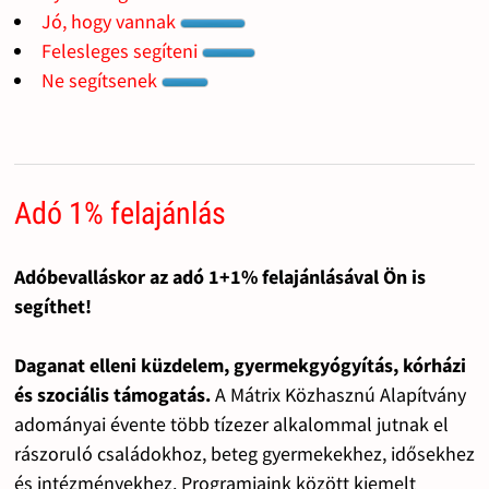
Jó, hogy vannak
Felesleges segíteni
Ne segítsenek
Adó 1% felajánlás
Adóbevalláskor az adó 1+1% felajánlásával Ön is
segíthet!
Daganat elleni küzdelem, gyermekgyógyítás, kórházi
és szociális támogatás.
A Mátrix Közhasznú Alapítvány
adományai évente több tízezer alkalommal jutnak el
rászoruló családokhoz, beteg gyermekekhez, idősekhez
és intézményekhez. Programjaink között kiemelt