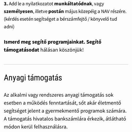
3.
Add le a nyilatkozatot
munkáltatódnak
, vagy
személyesen
, illetve
postán
május közepéig a NAV részére.
(kérdés esetén segítséget a bérszámfejtő / könyvelő tud
adni)
Ismerd meg segítő programjainkat. Segítő
támogatásodat
hálásan köszönjük!
Anyagi támogatás
Az alkalmi vagy rendszeres anyagi támogatás sok
esetben a működés fenntartását, sőt akár életmentő
segítséget jelent a gyermekmentő programok számára.
A támogatás hivatalos bankszámlára érkezik, átlátható
módon kerül felhasználásra.