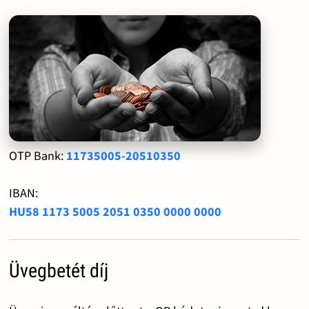
OTP Bank:
11735005-20510350
IBAN:
HU58 1173 5005 2051 0350 0000 0000
Üvegbetét díj