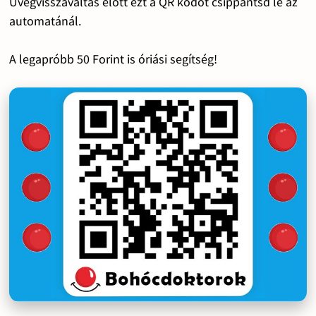
Üvegvisszaváltás előtt ezt a QR kódot csippantsd le az
automatánál.
A legapróbb 50 Forint is óriási segítség!