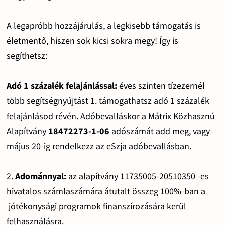
A legapróbb hozzájárulás, a legkisebb támogatás is
életmentő, hiszen sok kicsi sokra megy! Így is
segíthetsz:
Adó 1 százalék felajánlással:
éves szinten tízezernél
több segítségnyújtást 1. támogathatsz adó 1 százalék
felajánlásod révén. Adóbevalláskor a Mátrix Közhasznú
Alapítvány
18472273-1-06
adószámát add meg, vagy
május 20-ig rendelkezz az eSzja adóbevallásban.
2.
Adománnyal:
az alapítvány 11735005-20510350 -es
hivatalos számlaszámára átutalt összeg 100%-ban a
jótékonysági programok finanszírozására kerül
felhasználásra.