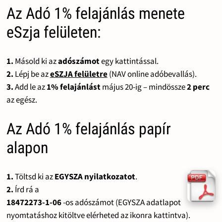
Az Adó 1% felajánlás menete
eSzja felületen:
1.
Másold ki az
adószámot
egy kattintással.
2.
Lépj be az
eSZJA felületre
(NAV online adóbevallás).
3.
Add le az
1% felajánlást
május 20-ig – mindössze
2 perc
az egész.
Az Adó 1% felajánlás papír
alapon
1.
Töltsd ki az
EGYSZA nyilatkozatot
.
2.
Írd rá a
18472273-1-06
-os adószámot (EGYSZA adatlapot
nyomtatáshoz kitöltve elérheted az ikonra kattintva).