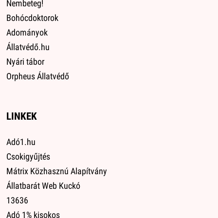
Nembeteg!
Bohócdoktorok
Adományok
Állatvédő.hu
Nyári tábor
Orpheus Állatvédő
LINKEK
Adó1.hu
Csokigyűjtés
Mátrix Közhasznú Alapítvány
Állatbarát Web Kuckó
13636
Adó 1% kisokos