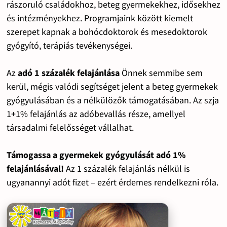
rászoruló családokhoz, beteg gyermekekhez, idősekhez
és intézményekhez. Programjaink között kiemelt
szerepet kapnak a bohócdoktorok és mesedoktorok
gyógyító, terápiás tevékenységei.
Az
adó 1 százalék felajánlása
Önnek semmibe sem
kerül, mégis valódi segítséget jelent a beteg gyermekek
gyógyulásában és a nélkülözők támogatásában. Az szja
1+1% felajánlás az adóbevallás része, amellyel
társadalmi felelősséget vállalhat.
Támogassa a gyermekek gyógyulását adó 1%
felajánlásával!
Az 1 százalék felajánlás nélkül is
ugyanannyi adót fizet – ezért érdemes rendelkezni róla.