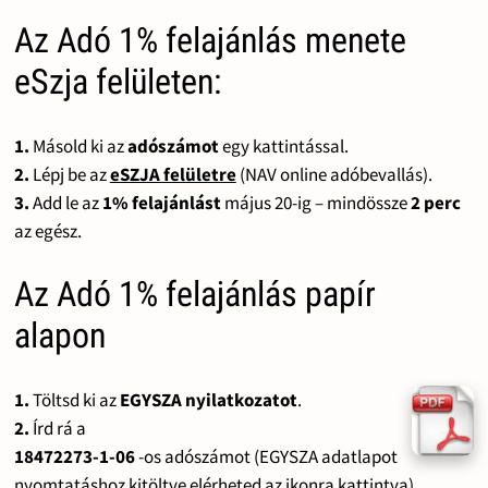
Az Adó 1% felajánlás menete
eSzja felületen:
1.
Másold ki az
adószámot
egy kattintással.
2.
Lépj be az
eSZJA felületre
(NAV online adóbevallás).
3.
Add le az
1% felajánlást
május 20-ig – mindössze
2 perc
az egész.
Az Adó 1% felajánlás papír
alapon
1.
Töltsd ki az
EGYSZA nyilatkozatot
.
2.
Írd rá a
18472273-1-06
-os adószámot (EGYSZA adatlapot
nyomtatáshoz kitöltve elérheted az ikonra kattintva).