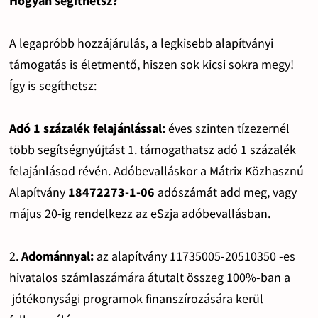
Hogyan segíthetsz?
A legapróbb hozzájárulás, a legkisebb alapítványi
támogatás is életmentő, hiszen sok kicsi sokra megy!
Így is segíthetsz:
Adó 1 százalék felajánlással:
éves szinten tízezernél
több segítségnyújtást 1. támogathatsz adó 1 százalék
felajánlásod révén. Adóbevalláskor a Mátrix Közhasznú
Alapítvány
18472273-1-06
adószámát add meg, vagy
május 20-ig rendelkezz az eSzja adóbevallásban.
2.
Adománnyal:
az alapítvány 11735005-20510350 -es
hivatalos számlaszámára átutalt összeg 100%-ban a
jótékonysági programok finanszírozására kerül