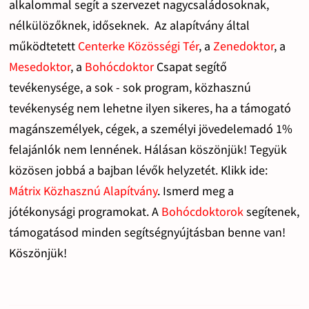
alkalommal segít a szervezet nagycsaládosoknak,
nélkülözőknek, időseknek. Az alapítvány által
működtetett
Centerke Közösségi Tér
, a
Zenedoktor
, a
Mesedoktor
, a
Bohócdoktor
Csapat segítő
tevékenysége, a sok - sok program, közhasznú
tevékenység nem lehetne ilyen sikeres, ha a támogató
magánszemélyek, cégek, a személyi jövedelemadó 1%
felajánlók nem lennének. Hálásan köszönjük! Tegyük
közösen jobbá a bajban lévők helyzetét. Klikk ide:
Mátrix Közhasznú Alapítvány
. Ismerd meg a
jótékonysági programokat. A
Bohócdoktorok
segítenek,
támogatásod minden segítségnyújtásban benne van!
Köszönjük!