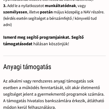
3.
Add le a nyilatkozatot
munkáltatódnak
, vagy
személyesen
, illetve
postán
május közepéig a NAV részére.
(kérdés esetén segítséget a bérszámfejtő / könyvelő tud
adni)
Ismerd meg segítő programjainkat. Segítő
támogatásodat
hálásan köszönjük!
Anyagi támogatás
Az alkalmi vagy rendszeres anyagi támogatás sok
esetben a működés fenntartását, sőt akár életmentő
segítséget jelent a gyermekmentő programok számára.
A támogatás hivatalos bankszámlára érkezik, átlátható
módon kerül felhasználásra.