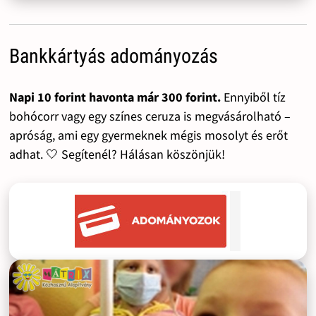
Bankkártyás adományozás
Napi 10 forint havonta már 300 forint.
Ennyiből tíz
bohócorr vagy egy színes ceruza is megvásárolható –
apróság, ami egy gyermeknek mégis mosolyt és erőt
adhat. 🤍 Segítenél? Hálásan köszönjük!