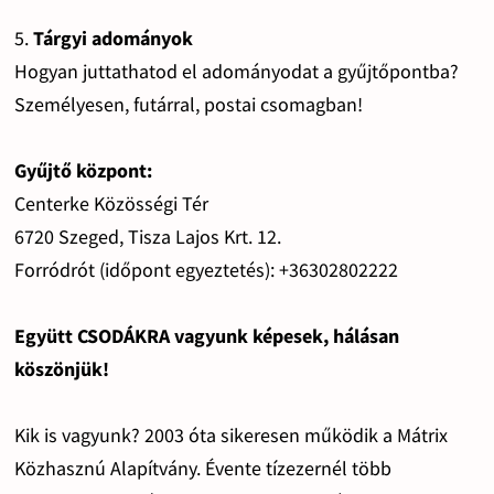
5.
Tárgyi adományok
Hogyan juttathatod el adományodat a gyűjtőpontba?
Személyesen, futárral, postai csomagban!
Gyűjtő központ:
Centerke Közösségi Tér
6720 Szeged, Tisza Lajos Krt. 12.
Forródrót (időpont egyeztetés): +36302802222
Együtt CSODÁKRA vagyunk képesek, hálásan
köszönjük!
Kik is vagyunk? 2003 óta sikeresen működik a Mátrix
Közhasznú Alapítvány. Évente tízezernél több