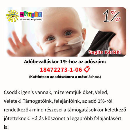
Adóbevalláskor 1%-hoz az adószám:
18472273-1-06 📋
(
Kattintson az adószámra a másoláshoz.
)
Csodák igenis vannak, mi teremtjük őket, Veled,
Veletek! Támogatóink, felajánlóink, az adó 1%-ról
rendelkezők mind részesei a támogatásokkor keletkező
jótetteknek. Hálás köszönet a legapróbb felajánlásért
is!