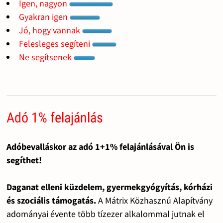
Igen, nagyon
Gyakran igen
Jó, hogy vannak
Felesleges segíteni
Ne segítsenek
Adó 1% felajánlás
Adóbevalláskor az adó 1+1% felajánlásával Ön is
segíthet!
Daganat elleni küzdelem, gyermekgyógyítás, kórházi
és szociális támogatás.
A Mátrix Közhasznú Alapítvány
adományai évente több tízezer alkalommal jutnak el