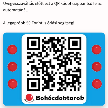
Üvegvisszaváltás előtt ezt a QR kódot csippantsd le az
automatánál.
A legapróbb 50 Forint is óriási segítség!