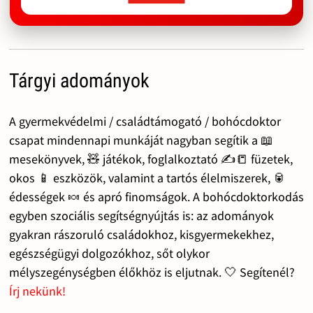
Tárgyi adományok
A gyermekvédelmi / családtámogató / bohócdoktor
csapat mindennapi munkáját nagyban segítik a 📖
mesekönyvek, 🧸 játékok, foglalkoztató ✍️📒 füzetek,
okos 📱 eszközök, valamint a tartós élelmiszerek, 🥫
édességek 🍬 és apró finomságok. A bohócdoktorkodás
egyben szociális segítségnyújtás is: az adományok
gyakran rászoruló családokhoz, kisgyermekekhez,
egészségügyi dolgozókhoz, sőt olykor
mélyszegénységben élőkhöz is eljutnak. 🤍 Segítenél?
Írj nekünk!