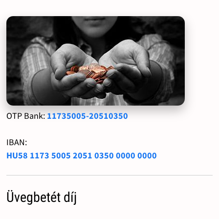
OTP Bank:
11735005-20510350
IBAN:
HU58 1173 5005 2051 0350 0000 0000
Üvegbetét díj