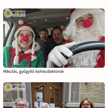
Mikulás, gyógyító bohócdoktorok