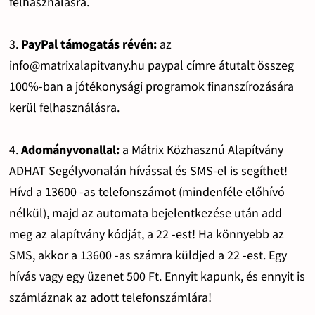
felhasználásra.
3.
PayPal támogatás révén:
az
info@matrixalapitvany.hu paypal címre átutalt összeg
100%-ban a jótékonysági programok finanszírozására
kerül felhasználásra.
4.
Adományvonallal:
a Mátrix Közhasznú Alapítvány
ADHAT Segélyvonalán hívással és SMS-el is segíthet!
Hívd a 13600 -as telefonszámot (mindenféle előhívó
nélkül), majd az automata bejelentkezése után add
meg az alapítvány kódját, a 22 -est! Ha könnyebb az
SMS, akkor a 13600 -as számra küldjed a 22 -est. Egy
hívás vagy egy üzenet 500 Ft. Ennyit kapunk, és ennyit is
számláznak az adott telefonszámlára!