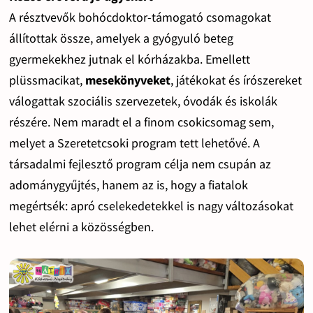
A résztvevők bohócdoktor-támogató csomagokat
állítottak össze, amelyek a gyógyuló beteg
gyermekekhez jutnak el kórházakba. Emellett
plüssmacikat,
mesekönyveket
, játékokat és írószereket
válogattak szociális szervezetek, óvodák és iskolák
részére. Nem maradt el a finom csokicsomag sem,
melyet a Szeretetcsoki program tett lehetővé. A
társadalmi fejlesztő program célja nem csupán az
adománygyűjtés, hanem az is, hogy a fiatalok
megértsék: apró cselekedetekkel is nagy változásokat
lehet elérni a közösségben.