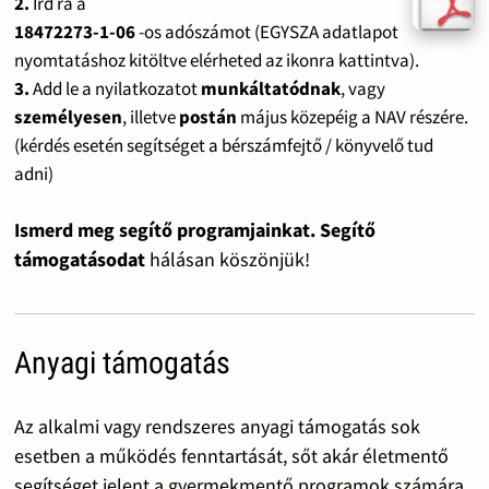
2.
Írd rá a
18472273-1-06
-os adószámot (EGYSZA adatlapot
nyomtatáshoz kitöltve elérheted az ikonra kattintva).
3.
Add le a nyilatkozatot
munkáltatódnak
, vagy
személyesen
, illetve
postán
május közepéig a NAV részére.
(kérdés esetén segítséget a bérszámfejtő / könyvelő tud
adni)
Ismerd meg segítő programjainkat. Segítő
támogatásodat
hálásan köszönjük!
Anyagi támogatás
Az alkalmi vagy rendszeres anyagi támogatás sok
esetben a működés fenntartását, sőt akár életmentő
segítséget jelent a gyermekmentő programok számára.