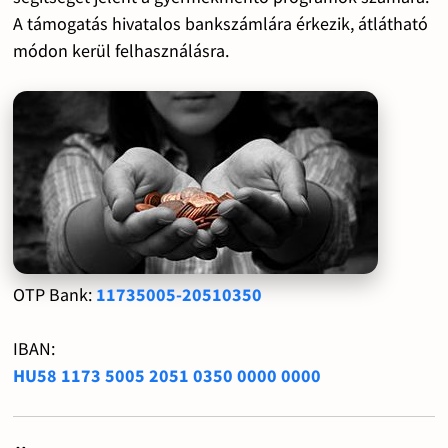
A támogatás hivatalos bankszámlára érkezik, átlátható
módon kerül felhasználásra.
OTP Bank:
11735005-20510350
IBAN:
HU58 1173 5005 2051 0350 0000 0000