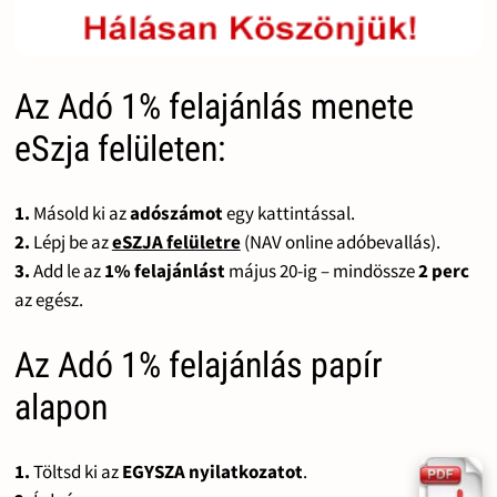
Az Adó 1% felajánlás menete
eSzja felületen:
1.
Másold ki az
adószámot
egy kattintással.
2.
Lépj be az
eSZJA felületre
(NAV online adóbevallás).
3.
Add le az
1% felajánlást
május 20-ig – mindössze
2 perc
az egész.
Az Adó 1% felajánlás papír
alapon
1.
Töltsd ki az
EGYSZA nyilatkozatot
.