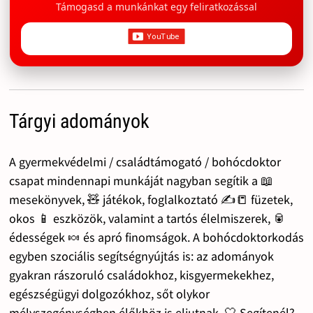
Támogasd a munkánkat egy feliratkozással
Tárgyi adományok
A gyermekvédelmi / családtámogató / bohócdoktor
csapat mindennapi munkáját nagyban segítik a 📖
mesekönyvek, 🧸 játékok, foglalkoztató ✍️📒 füzetek,
okos 📱 eszközök, valamint a tartós élelmiszerek, 🥫
édességek 🍬 és apró finomságok. A bohócdoktorkodás
egyben szociális segítségnyújtás is: az adományok
gyakran rászoruló családokhoz, kisgyermekekhez,
egészségügyi dolgozókhoz, sőt olykor
mélyszegénységben élőkhöz is eljutnak. 🤍 Segítenél?