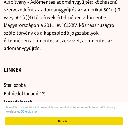
Alapítvány - Adómentes adománygyűjtés: közhasznú
szervezetként az adománygyűjtés az amerikai 501(c)(3)
vagy 501(c)(4) törvények értelmében adómentes.
Magyarországon a 2011. évi CLXXV. közhasznúságról
szóló törvény és a kapcsolódó jogszabályok
értelmében adómentes a szervezet, adómentes az
adománygyűjtés.
LINKEK
Sterilszoba
Bohócdoktor adó 1%
Mesedoktorok
Oldalainkon és mobil alkalmazásainkban cookie-kat használunk felhasználói élmény
Gazdikereső / Állatvédelem
növelésére.
Bővebb info
Leszokni
Rendben
Lefogyni