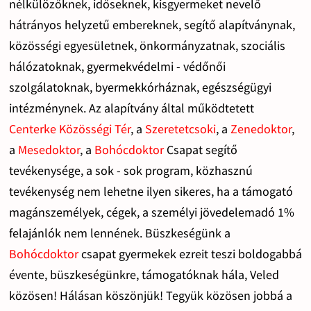
nélkülözőknek, időseknek, kisgyermeket nevelő
hátrányos helyzetű embereknek, segítő alapítványnak,
közösségi egyesületnek, önkormányzatnak, szociális
hálózatoknak, gyermekvédelmi - védőnői
szolgálatoknak, byermekkórháznak, egészségügyi
intézménynek. Az alapítvány által működtetett
Centerke Közösségi Tér
, a
Szeretetcsoki
, a
Zenedoktor
,
a
Mesedoktor
, a
Bohócdoktor
Csapat segítő
tevékenysége, a sok - sok program, közhasznú
tevékenység nem lehetne ilyen sikeres, ha a támogató
magánszemélyek, cégek, a személyi jövedelemadó 1%
felajánlók nem lennének. Büszkeségünk a
Bohócdoktor
csapat gyermekek ezreit teszi boldogabbá
évente, büszkeségünkre, támogatóknak hála, Veled
közösen! Hálásan köszönjük! Tegyük közösen jobbá a