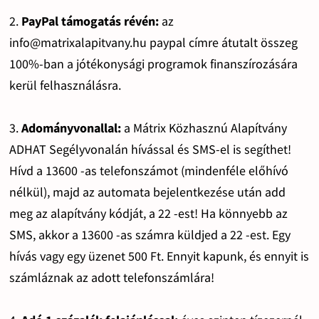
2.
PayPal támogatás révén:
az
info@matrixalapitvany.hu paypal címre átutalt összeg
100%-ban a jótékonysági programok finanszírozására
kerül felhasználásra.
3.
Adományvonallal:
a Mátrix Közhasznú Alapítvány
ADHAT Segélyvonalán hívással és SMS-el is segíthet!
Hívd a 13600 -as telefonszámot (mindenféle előhívó
nélkül), majd az automata bejelentkezése után add
meg az alapítvány kódját, a 22 -est! Ha könnyebb az
SMS, akkor a 13600 -as számra küldjed a 22 -est. Egy
hívás vagy egy üzenet 500 Ft. Ennyit kapunk, és ennyit is
számláznak az adott telefonszámlára!