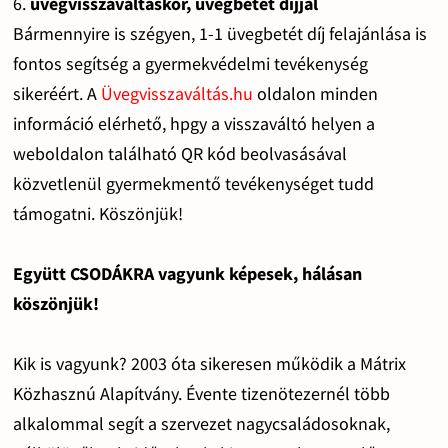
6.
üvegvisszaváltáskor, üvegbetét díjjal
Bármennyire is szégyen, 1-1 üvegbetét díj felajánlása is
fontos segítség a gyermekvédelmi tevékenység
sikeréért. A
Üvegvisszaváltás.hu
oldalon minden
információ elérhető, hpgy a visszaváltó helyen a
weboldalon található QR kód beolvasásával
közvetlenül gyermekmentő tevékenységet tudd
támogatni. Köszönjük!
Együtt CSODÁKRA vagyunk képesek, hálásan
köszönjük!
Kik is vagyunk? 2003 óta sikeresen működik a Mátrix
Közhasznú Alapítvány. Évente tizenötezernél több
alkalommal segít a szervezet nagycsaládosoknak,