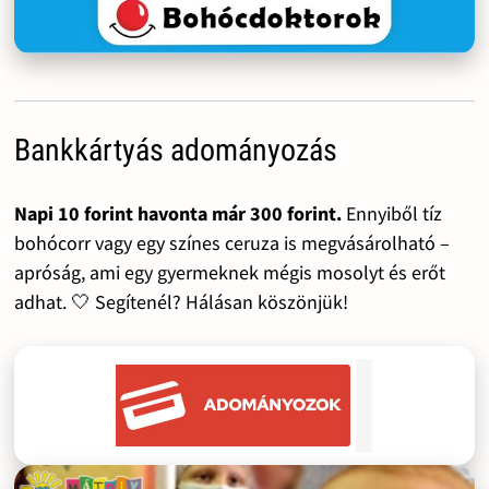
Bankkártyás adományozás
Napi 10 forint havonta már 300 forint.
Ennyiből tíz
bohócorr vagy egy színes ceruza is megvásárolható –
apróság, ami egy gyermeknek mégis mosolyt és erőt
adhat. 🤍 Segítenél? Hálásan köszönjük!