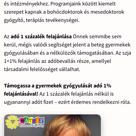
és intézményekhez. Programjaink között kiemelt
szerepet kapnak a bohócdoktorok és mesedoktorok
gyógyító, terápiás tevékenységei.
Az
adó 1 százalék felajánlása
Önnek semmibe sem
kerül, mégis valódi segítséget jelent a beteg gyermekek
gyógyulásában és a nélkülözők támogatásában. Az szja
1+1% felajánlás az adóbevallás része, amellyel
társadalmi felelősséget vállalhat.
Támogassa a gyermekek gyógyulását adó 1%
felajánlásával!
Az 1 százalék felajánlás nélkül is
ugyanannyi adót fizet – ezért érdemes rendelkezni róla.