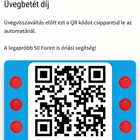
Üvegbetét díj
Üvegvisszaváltás előtt ezt a QR kódot csippantsd le az
automatánál.
A legapróbb 50 Forint is óriási segítség!