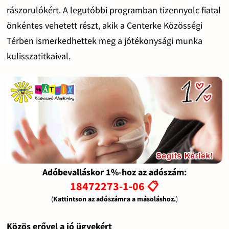
rászorulókért. A legutóbbi programban tizennyolc fiatal
önkéntes vehetett részt, akik a Centerke Közösségi
Térben ismerkedhettek meg a jótékonysági munka
kulisszatitkaival.
Adóbevalláskor 1%-hoz az adószám:
18472273-1-06 📋
(
Kattintson az adószámra a másoláshoz.
)
Közös erővel a jó ügyekért