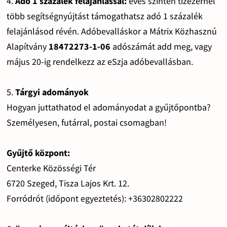
4.
Adó 1 százalék felajánlással:
éves szinten tízezernél
több segítségnyújtást támogathatsz adó 1 százalék
felajánlásod révén. Adóbevalláskor a Mátrix Közhasznú
Alapítvány
18472273-1-06
adószámát add meg, vagy
május 20-ig rendelkezz az eSzja adóbevallásban.
5.
Tárgyi adományok
Hogyan juttathatod el adományodat a gyűjtőpontba?
Személyesen, futárral, postai csomagban!
Gyűjtő központ:
Centerke Közösségi Tér
6720 Szeged, Tisza Lajos Krt. 12.
Forródrót (időpont egyeztetés): +36302802222