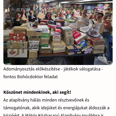
Adományosztás előkészítése - játékok válogatása -
fontos Bohócdoktor feladat
Köszönet mindenkinek, aki segít!
Az alapítvány hálás minden résztvevőnek és
támogatónak, akik idejüket és energiájukat áldozzák a
közjóért. A Mátrix Közhasznú Alapítvány továbbra is