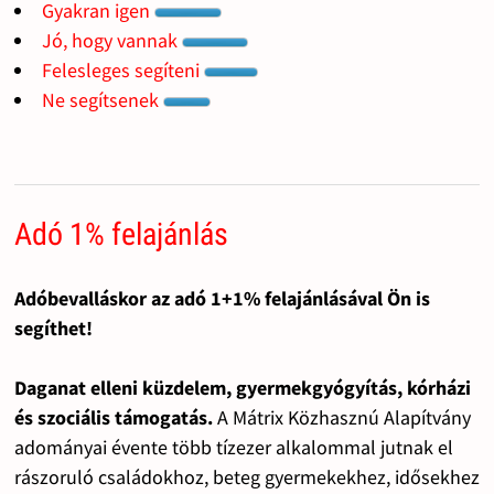
Gyakran igen
Jó, hogy vannak
Felesleges segíteni
Ne segítsenek
Adó 1% felajánlás
Adóbevalláskor az adó 1+1% felajánlásával Ön is
segíthet!
Daganat elleni küzdelem, gyermekgyógyítás, kórházi
és szociális támogatás.
A Mátrix Közhasznú Alapítvány
adományai évente több tízezer alkalommal jutnak el
rászoruló családokhoz, beteg gyermekekhez, idősekhez