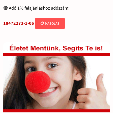
🔴 Adó 1% felajánláshoz adószám:
18472273-1-06
📋 MÁSOLÁS