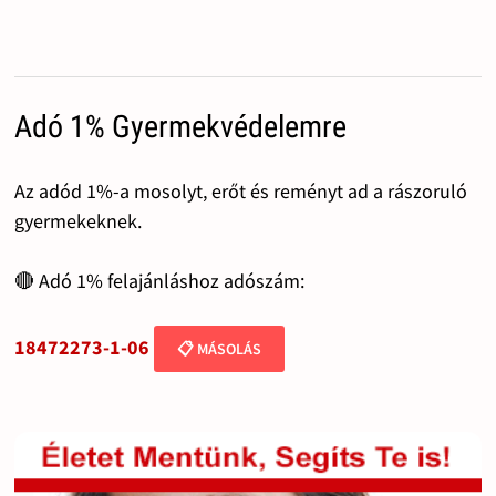
Adó 1% Gyermekvédelemre
Az adód 1%-a mosolyt, erőt és reményt ad a rászoruló
gyermekeknek.
🔴 Adó 1% felajánláshoz adószám:
18472273-1-06
📋 MÁSOLÁS