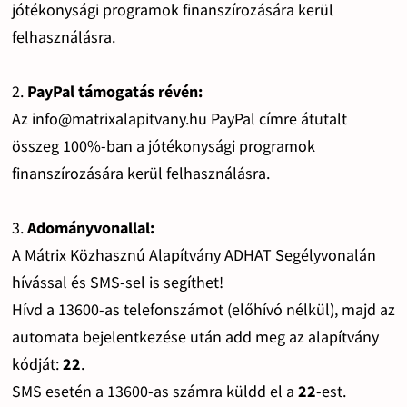
jótékonysági programok finanszírozására kerül
felhasználásra.
2.
PayPal támogatás révén:
Az info@matrixalapitvany.hu PayPal címre átutalt
összeg 100%-ban a jótékonysági programok
finanszírozására kerül felhasználásra.
3.
Adományvonallal:
A Mátrix Közhasznú Alapítvány ADHAT Segélyvonalán
hívással és SMS-sel is segíthet!
Hívd a 13600-as telefonszámot (előhívó nélkül), majd az
automata bejelentkezése után add meg az alapítvány
kódját:
22
.
SMS esetén a 13600-as számra küldd el a
22
-est.