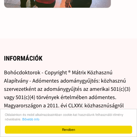
INFORMÁCIÓK
Bohócdoktorok - Copyright ® Mátrix Közhasznú
Alapítvány - Adómentes adománygyűjtés: közhasznú
szervezetként az adománygyűjtés az amerikai 501(c)(3)
vagy 501(c)(4) törvények értelmében adómentes.
Magyarországon a 2011. évi CLXXV. közhasznúságról
szóló törvény és a kapcsolódó jogszabályok
Oldalainkon és mobil alkalmazásainkban cookie-kat használunk felhasználói élmény
növelésére.
Bővebb info
értelmében adómentes a szervezet, adómentes az
adománygyűjtés.
Rendben