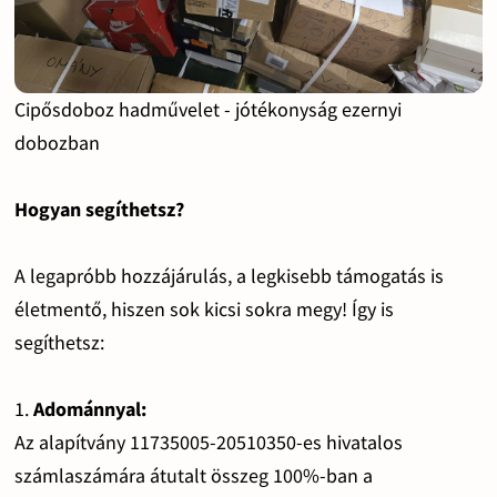
Cipősdoboz hadművelet - jótékonyság ezernyi
dobozban
Hogyan segíthetsz?
A legapróbb hozzájárulás, a legkisebb támogatás is
életmentő, hiszen sok kicsi sokra megy! Így is
segíthetsz:
1.
Adománnyal:
Az alapítvány 11735005-20510350-es hivatalos
számlaszámára átutalt összeg 100%-ban a