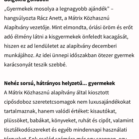
„Gyermekek mosolya a legnagyobb ajándék” –
hangsúlyozta Rácz Anett, a Mátrix Közhasznú
Alapítvány vezetője. Mint elmondta, óriási öröm és erőt
adó élmény látni a kisgyermekek önfeledt kacagását,
hiszen ez ad lendületet az alapítvány decemberi
munkájához. Az idei ünnepi időszakban ötezer gyermek
karácsonyát teszik szebbé.
Nehéz sorsú, hátrányos helyzetű... gyermekek
A Mátrix Közhasznú alapítvány által kiosztott
cipősdoboz szeretetcsomagok nem luxusajándékokat
tartalmaznak, hanem valódi értéket: kisautókat,
plüssöket, babákat, könyveket, ruhát és cipőt, valamint
tisztálkodószereket és egyéb mindennapi használati
tárgyakat. Sok család számára már egy szappan, egy