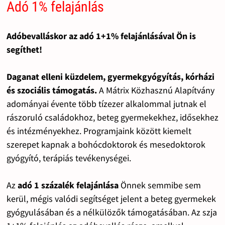
Adó 1% felajánlás
Adóbevalláskor az adó 1+1% felajánlásával Ön is
segíthet!
Daganat elleni küzdelem, gyermekgyógyítás, kórházi
és szociális támogatás.
A Mátrix Közhasznú Alapítvány
adományai évente több tízezer alkalommal jutnak el
rászoruló családokhoz, beteg gyermekekhez, idősekhez
és intézményekhez. Programjaink között kiemelt
szerepet kapnak a bohócdoktorok és mesedoktorok
gyógyító, terápiás tevékenységei.
Az
adó 1 százalék felajánlása
Önnek semmibe sem
kerül, mégis valódi segítséget jelent a beteg gyermekek
gyógyulásában és a nélkülözők támogatásában. Az szja