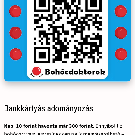
Bankkártyás adományozás
Napi 10 forint havonta már 300 forint.
Ennyiből tíz
bohócorr vagy egy színes ceruza is megvásárolható –