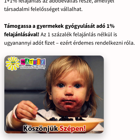
1+1% felajánlás az adóbevallás része, amellyel
társadalmi felelősséget vállalhat.
Támogassa a gyermekek gyógyulását adó 1%
felajánlásával!
Az 1 százalék felajánlás nélkül is
ugyanannyi adót fizet – ezért érdemes rendelkezni róla.