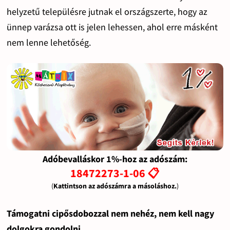
helyzetű településre jutnak el országszerte, hogy az
ünnep varázsa ott is jelen lehessen, ahol erre másként
nem lenne lehetőség.
Adóbevalláskor 1%-hoz az adószám:
18472273-1-06 📋
(
Kattintson az adószámra a másoláshoz.
)
Támogatni cipősdobozzal nem nehéz, nem kell nagy
dolgokra gondolni