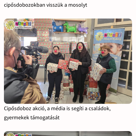
cipősdobozokban visszük a mosolyt
Cipősdoboz akció, a média is segíti a családok,
gyermekek támogatását