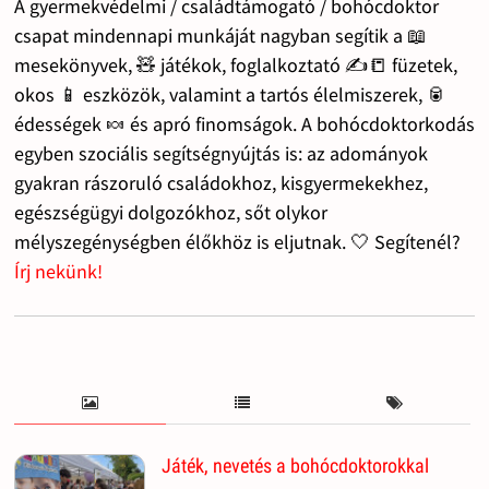
A gyermekvédelmi / családtámogató / bohócdoktor
csapat mindennapi munkáját nagyban segítik a 📖
mesekönyvek, 🧸 játékok, foglalkoztató ✍️📒 füzetek,
okos 📱 eszközök, valamint a tartós élelmiszerek, 🥫
édességek 🍬 és apró finomságok. A bohócdoktorkodás
egyben szociális segítségnyújtás is: az adományok
gyakran rászoruló családokhoz, kisgyermekekhez,
egészségügyi dolgozókhoz, sőt olykor
mélyszegénységben élőkhöz is eljutnak. 🤍 Segítenél?
Írj nekünk!
Játék, nevetés a bohócdoktorokkal