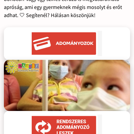
apróság, ami egy gyermeknek mégis mosolyt és erőt
adhat. 🤍 Segítenél? Hálásan köszönjük!