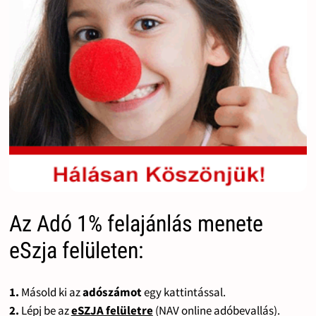
Az Adó 1% felajánlás menete
eSzja felületen:
1.
Másold ki az
adószámot
egy kattintással.
2.
Lépj be az
eSZJA felületre
(NAV online adóbevallás).