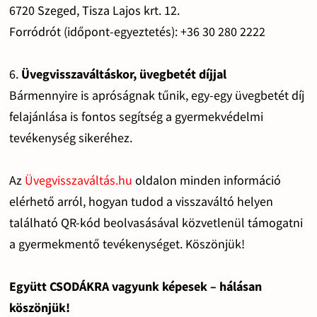
6720 Szeged, Tisza Lajos krt. 12.
Forródrót (időpont-egyeztetés): +36 30 280 2222
6.
Üvegvisszaváltáskor, üvegbetét díjjal
Bármennyire is apróságnak tűnik, egy-egy üvegbetét díj
felajánlása is fontos segítség a gyermekvédelmi
tevékenység sikeréhez.
Az
Üvegvisszaváltás.hu
oldalon minden információ
elérhető arról, hogyan tudod a visszaváltó helyen
található QR-kód beolvasásával közvetlenül támogatni
a gyermekmentő tevékenységet. Köszönjük!
Együtt CSODÁKRA vagyunk képesek – hálásan
köszönjük!