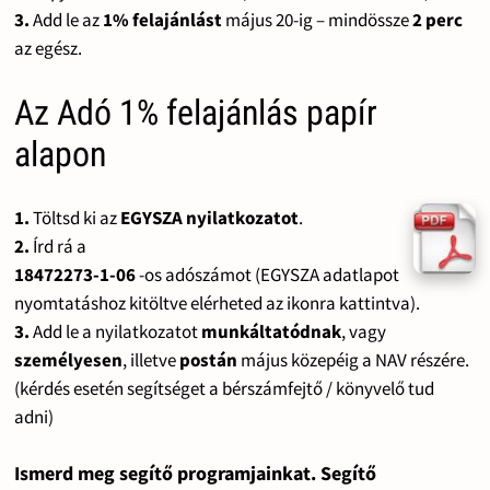
3.
Add le az
1% felajánlást
május 20-ig – mindössze
2 perc
az egész.
Az Adó 1% felajánlás papír
alapon
1.
Töltsd ki az
EGYSZA nyilatkozatot
.
2.
Írd rá a
18472273-1-06
-os adószámot (EGYSZA adatlapot
nyomtatáshoz kitöltve elérheted az ikonra kattintva).
3.
Add le a nyilatkozatot
munkáltatódnak
, vagy
személyesen
, illetve
postán
május közepéig a NAV részére.
(kérdés esetén segítséget a bérszámfejtő / könyvelő tud
adni)
Ismerd meg segítő programjainkat. Segítő