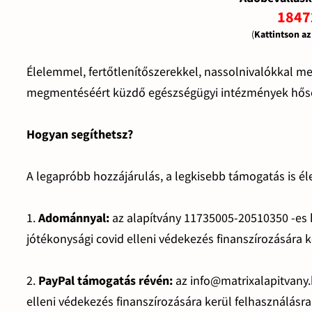
1847
(
Kattintson a
Élelemmel, fertőtlenítőszerekkel, nassolnivalókkal 
megmentéséért küzdő egészségügyi intézmények hős
Hogyan segíthetsz?
A legapróbb hozzájárulás, a legkisebb támogatás is éle
1.
Adománnyal:
az alapítvány 11735005-20510350 -es
jótékonysági covid elleni védekezés finanszírozására k
2.
PayPal támogatás révén:
az info@matrixalapitvany.
elleni védekezés finanszírozására kerül felhasználásra