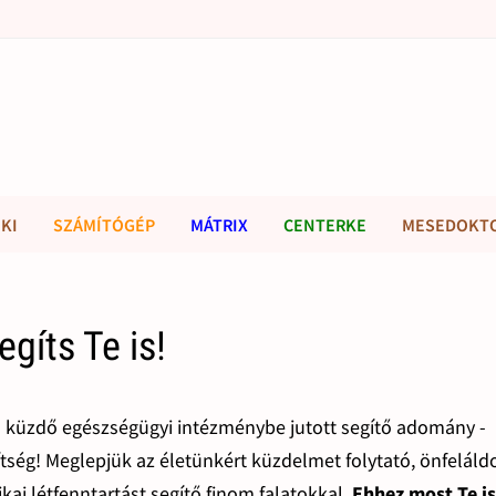
KI
SZÁMÍTÓGÉP
MÁTRIX
CENTERKE
MESEDOKT
gíts Te is!
al küzdő egészségügyi intézménybe jutott segítő adomány -
egítség! Meglepjük az életünkért küzdelmet folytató, önfelál
ikai létfenntartást segítő finom falatokkal.
Ehhez most Te i