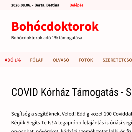
2026.08.06. - Berta, Bettina
Belépés
Bohócdoktorok
Bohócdoktorok adó 1% támogatása
ADÓ 1%
FŐLAP
OLVASÓ
FOTÓK
SZERETETCSO
COVID Kórház Támogatás - Se
Segítség a segítőknek, Veled! Eddig közel 100 Covidd
Kérjük Segíts Te Is! A legapróbb felajánlás is óriási s
orvosokat, nővéreket, kórházi személyzetet lelki-és fiz