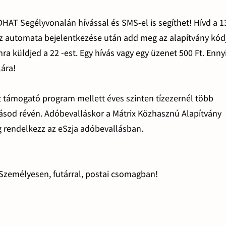
HAT Segélyvonalán hívással és SMS-el is segíthet! Hívd a 
az automata bejelentkezése után add meg az alapítvány kódj
a küldjed a 22 -est. Egy hívás vagy egy üzenet 500 Ft. Enny
lára!
t támogató program mellett éves szinten tízezernél több
lásod révén. Adóbevalláskor a Mátrix Közhasznú Alapítvány
 rendelkezz az eSzja adóbevallásban.
Személyesen, futárral, postai csomagban!