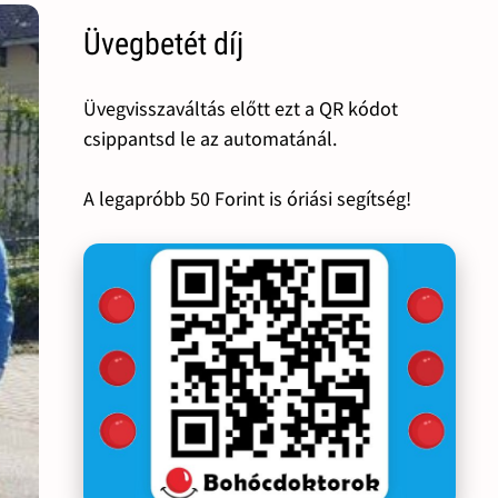
Üvegbetét díj
Üvegvisszaváltás előtt ezt a QR kódot
csippantsd le az automatánál.
A legapróbb 50 Forint is óriási segítség!