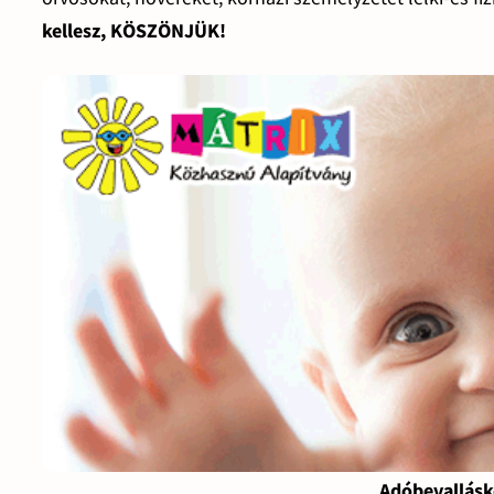
kellesz, KÖSZÖNJÜK!
Adóbevallásk