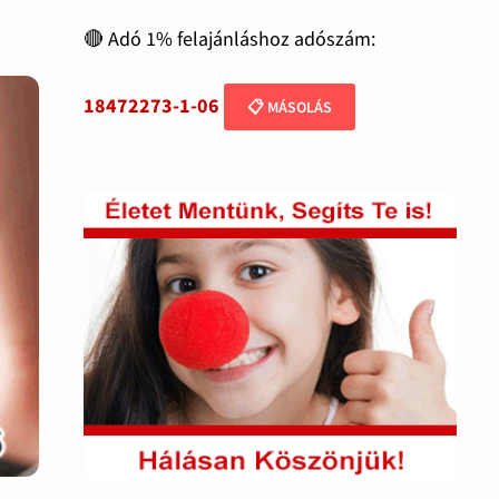
🔴 Adó 1% felajánláshoz adószám:
18472273-1-06
📋 MÁSOLÁS