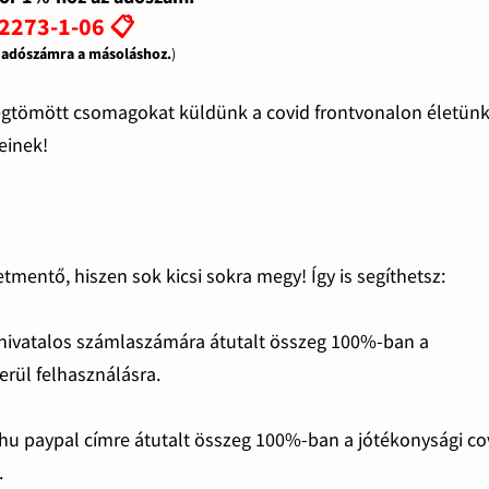
2273-1-06 📋
z adószámra a másoláshoz.
)
megtömött csomagokat küldünk a covid frontvonalon életün
einek!
tmentő, hiszen sok kicsi sokra megy! Így is segíthetsz:
 hivatalos számlaszámára átutalt összeg 100%-ban a
erül felhasználásra.
hu paypal címre átutalt összeg 100%-ban a jótékonysági co
.