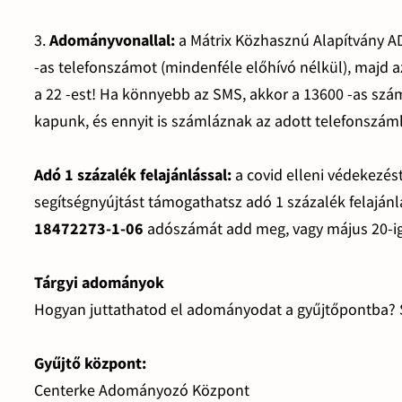
3.
Adományvonallal:
a Mátrix Közhasznú Alapítvány AD
-as telefonszámot (mindenféle előhívó nélkül), majd 
a 22 -est! Ha könnyebb az SMS, akkor a 13600 -as számr
kapunk, és ennyit is számláznak az adott telefonszám
Adó 1 százalék felajánlással:
a covid elleni védekezés
segítségnyújtást támogathatsz adó 1 százalék felaján
18472273-1-06
adószámát add meg, vagy május 20-ig
Tárgyi adományok
Hogyan juttathatod el adományodat a gyűjtőpontba? 
Gyűjtő központ:
Centerke Adományozó Központ