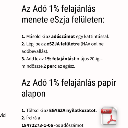
Az Adó 1% felajánlás
menete eSzja felületen:
k
1.
Másold ki az
adószámot
egy kattintással.
2.
Lépj be az
eSZJA felületre
(NAV online
adóbevallás).
3.
Add le az
1% felajánlást
május 20-ig –
mindössze
2 perc
az egész.
Az Adó 1% felajánlás papír
alapon
1.
Töltsd ki az
EGYSZA nyilatkozatot
.
vid
2.
Írd rá a
18472273-1-06
-os adószámot