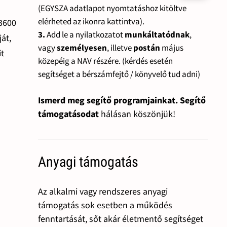
(EGYSZA adatlapot nyomtatáshoz kitöltve
elérheted az ikonra kattintva).
13600
3.
Add le a nyilatkozatot
munkáltatódnak
,
át,
vagy
személyesen
, illetve
postán
május
it
közepéig a NAV részére. (kérdés esetén
segítséget a bérszámfejtő / könyvelő tud adni)
Ismerd meg segítő programjainkat. Segítő
támogatásodat
hálásan köszönjük!
Anyagi támogatás
Az alkalmi vagy rendszeres anyagi
támogatás sok esetben a működés
fenntartását, sőt akár életmentő segítséget