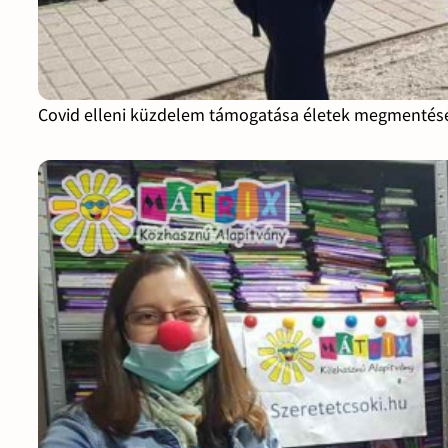
Covid elleni küzdelem támogatása életek megmentését