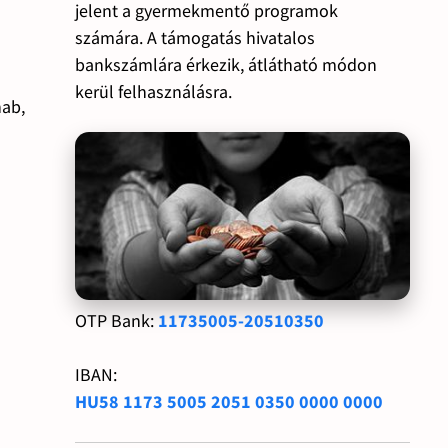
jelent a gyermekmentő programok
számára. A támogatás hivatalos
bankszámlára érkezik, átlátható módon
kerül felhasználásra.
hab,
OTP Bank:
11735005-20510350
IBAN:
HU58 1173 5005 2051 0350 0000 0000