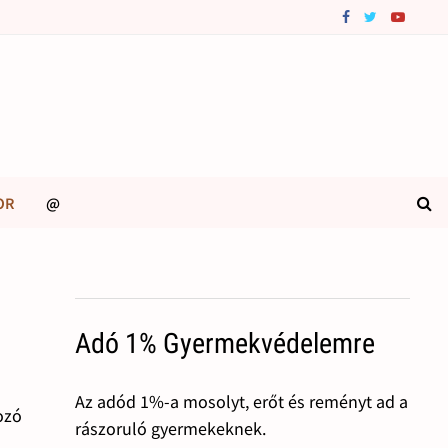
OR
@
Adó 1% Gyermekvédelemre
Az adód 1%-a mosolyt, erőt és reményt ad a
dozó
rászoruló gyermekeknek.
s