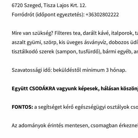
6720 Szeged, Tisza Lajos Krt. 12.
Forródrót (időpont egyeztetés): +36302802222
Mire van szükség? Filteres tea, darált kávé, italporok, t
aszalt gyümi, szörp, kis üveges ásványvíz, dobozos üdí
tisztálkodó szerek (sampon, tusfürdő), bármi egyéb, a
Szavatossági idő: beküldéstől minimum 3 hónap.
Együtt CSODÁKRA vagyunk képesek, hálásan köszön
FONTOS:
a segítséget kérő egészségügyi osztályok cso
Az adományok érintés mentesen, csomagban érkeznek