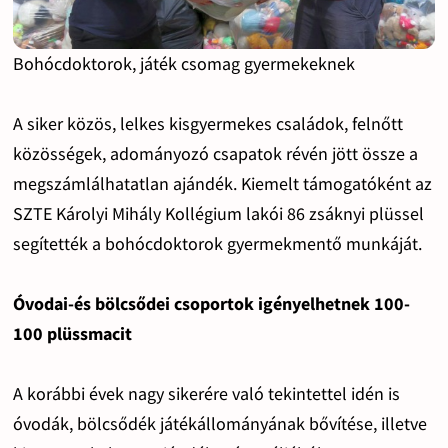
Bohócdoktorok, játék csomag gyermekeknek
A siker közös, lelkes kisgyermekes családok, felnőtt
közösségek, adományozó csapatok révén jött össze a
megszámlálhatatlan ajándék. Kiemelt támogatóként az
SZTE Károlyi Mihály Kollégium lakói 86 zsáknyi plüssel
segítették a bohócdoktorok gyermekmentő munkáját.
Óvodai-és bölcsődei csoportok igényelhetnek 100-
100 plüssmacit
A korábbi évek nagy sikerére való tekintettel idén is
óvodák, bölcsődék játékállományának bővítése, illetve