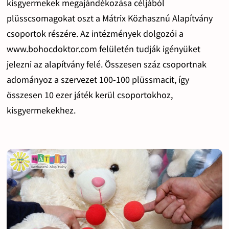
kisgyermekek megajándékozása céljából
plüsscsomagokat oszt a Mátrix Közhasznú Alapítvány
csoportok részére. Az intézmények dolgozói a
www.bohocdoktor.com felületén tudják igényüket
jelezni az alapítvány felé. Összesen száz csoportnak
adományoz a szervezet 100-100 plüssmacit, így
összesen 10 ezer játék kerül csoportokhoz,
kisgyermekekhez.