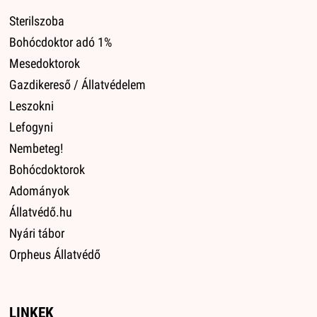
Sterilszoba
Bohócdoktor adó 1%
Mesedoktorok
Gazdikereső / Állatvédelem
Leszokni
Lefogyni
Nembeteg!
Bohócdoktorok
Adományok
Állatvédő.hu
Nyári tábor
Orpheus Állatvédő
LINKEK