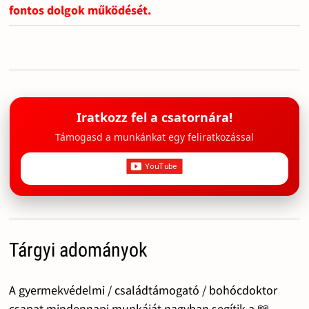
fontos dolgok működését.
Iratkozz fel a csatornára!
Támogasd a munkánkat egy feliratkozással
Tárgyi adományok
A gyermekvédelmi / családtámogató / bohócdoktor
csapat mindennapi munkáját nagyban segítik a 📖