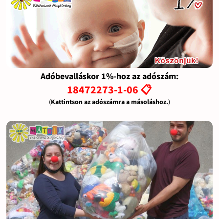
Adóbevalláskor 1%-hoz az adószám:
18472273-1-06 📋
(
Kattintson az adószámra a másoláshoz.
)