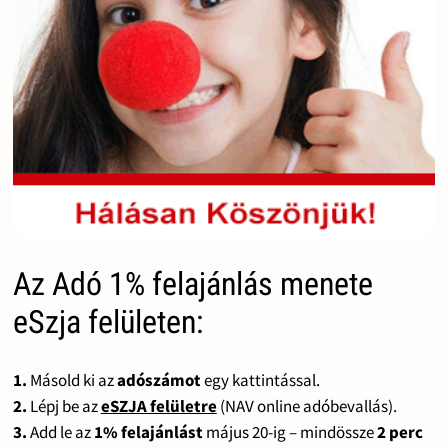
Az Adó 1% felajánlás menete
eSzja felületen:
1.
Másold ki az
adószámot
egy kattintással.
2.
Lépj be az
eSZJA felületre
(NAV online adóbevallás).
3.
Add le az
1% felajánlást
május 20-ig – mindössze
2 perc