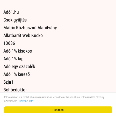
Adó1.hu
Csokigyűjtés
Mátrix Közhasznú Alapítvány
Állatbarát Web Kuckó
13636
Adó 1% kisokos
Adó 1% lap
Adó egy százalék
Adó 1% kereső
Szja1
Bohócdoktor
Szja 1+1
Oldalainkon és mobil alkalmazásainkban cookie-kat használunk felhasználói élmény
növelésére.
Bővebb info
Üvegbetét díj adomány
Rendben