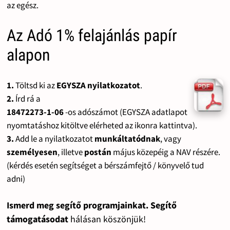
az egész.
Az Adó 1% felajánlás papír
alapon
1.
Töltsd ki az
EGYSZA nyilatkozatot
.
2.
Írd rá a
18472273-1-06
-os adószámot (EGYSZA adatlapot
nyomtatáshoz kitöltve elérheted az ikonra kattintva).
3.
Add le a nyilatkozatot
munkáltatódnak
, vagy
személyesen
, illetve
postán
május közepéig a NAV részére.
(kérdés esetén segítséget a bérszámfejtő / könyvelő tud
adni)
Ismerd meg segítő programjainkat. Segítő
támogatásodat
hálásan köszönjük!