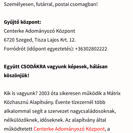
Személyesen, futárral, postai csomagban!
Gyűjtő központ:
Centerke Adományozó Központ
6720 Szeged, Tisza Lajos Krt. 12.
Forródrót (időpont egyeztetés): +36302802222
Együtt CSODÁKRA vagyunk képesek, hálásan
köszönjük!
Kik is vagyunk? 2003 óta sikeresen működik a Mátrix
Közhasznú Alapítvány. Évente tízezernél több
alkalommal segít a szervezet nagycsaládosoknak,
nélkülözőknek, időseknek. Az alapítvány által
működtetett
Centerke Adományozó Központ
, a