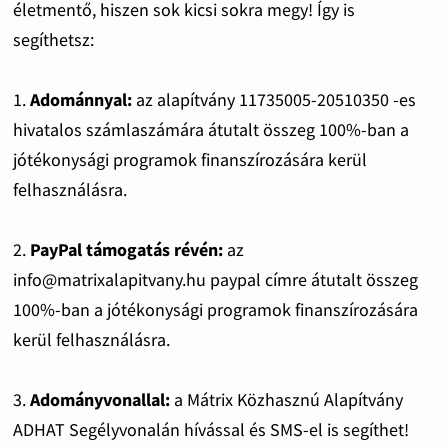
életmentő, hiszen sok kicsi sokra megy! Így is
segíthetsz:
1.
Adománnyal:
az alapítvány 11735005-20510350 -es
hivatalos számlaszámára átutalt összeg 100%-ban a
jótékonysági programok finanszírozására kerül
felhasználásra.
2.
PayPal támogatás révén:
az
info@matrixalapitvany.hu paypal címre átutalt összeg
100%-ban a jótékonysági programok finanszírozására
kerül felhasználásra.
3.
Adományvonallal:
a Mátrix Közhasznú Alapítvány
ADHAT Segélyvonalán hívással és SMS-el is segíthet!