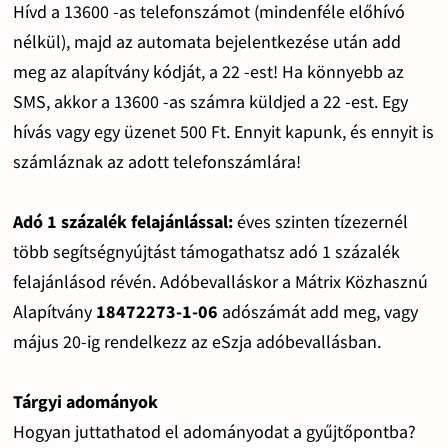
Hívd a 13600 -as telefonszámot (mindenféle előhívó
nélkül), majd az automata bejelentkezése után add
meg az alapítvány kódját, a 22 -est! Ha könnyebb az
SMS, akkor a 13600 -as számra küldjed a 22 -est. Egy
hívás vagy egy üzenet 500 Ft. Ennyit kapunk, és ennyit is
számláznak az adott telefonszámlára!
Adó 1 százalék felajánlással:
éves szinten tízezernél
több segítségnyújtást támogathatsz adó 1 százalék
felajánlásod révén. Adóbevalláskor a Mátrix Közhasznú
Alapítvány
18472273-1-06
adószámát add meg, vagy
május 20-ig rendelkezz az eSzja adóbevallásban.
Tárgyi adományok
Hogyan juttathatod el adományodat a gyűjtőpontba?