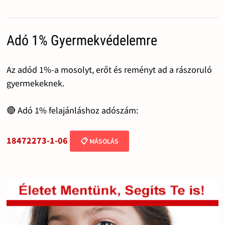
Adó 1% Gyermekvédelemre
Az adód 1%-a mosolyt, erőt és reményt ad a rászoruló
gyermekeknek.
🔴 Adó 1% felajánláshoz adószám:
18472273-1-06
📋 MÁSOLÁS