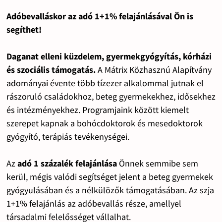
Adóbevalláskor az adó 1+1% felajánlásával Ön is
segíthet!
Daganat elleni küzdelem, gyermekgyógyítás, kórházi
és szociális támogatás.
A Mátrix Közhasznú Alapítvány
adományai évente több tízezer alkalommal jutnak el
rászoruló családokhoz, beteg gyermekekhez, idősekhez
és intézményekhez. Programjaink között kiemelt
szerepet kapnak a bohócdoktorok és mesedoktorok
gyógyító, terápiás tevékenységei.
Az
adó 1 százalék felajánlása
Önnek semmibe sem
kerül, mégis valódi segítséget jelent a beteg gyermekek
gyógyulásában és a nélkülözők támogatásában. Az szja
1+1% felajánlás az adóbevallás része, amellyel
társadalmi felelősséget vállalhat.