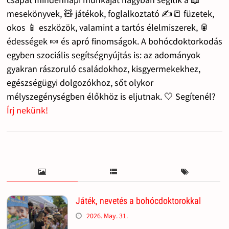
mesekönyvek, 🧸 játékok, foglalkoztató ✍️📒 füzetek,
okos 📱 eszközök, valamint a tartós élelmiszerek, 🥫
édességek 🍬 és apró finomságok. A bohócdoktorkodás
egyben szociális segítségnyújtás is: az adományok
gyakran rászoruló családokhoz, kisgyermekekhez,
egészségügyi dolgozókhoz, sőt olykor
mélyszegénységben élőkhöz is eljutnak. 🤍 Segítenél?
Írj nekünk!
Játék, nevetés a bohócdoktorokkal
2026. May. 31.