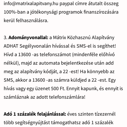
info@matrixalapitvany.hu paypal címre átutalt összeg
100%-ban a jótékonysági programok finanszírozására
kerül felhasználásra.
3.
Adományvonallal:
a Mátrix Közhasznú Alapítvány
ADHAT Segélyvonalán hívással és SMS-el is segíthet!
Hívd a 13600 -as telefonszámot (mindenféle előhívó
nélkül), majd az automata bejelentkezése után add
meg az alapítvány kódját, a 22 -est! Ha könnyebb az
SMS, akkor a 13600 -as számra küldjed a 22 -est. Egy
hívás vagy egy üzenet 500 Ft. Ennyit kapunk, és ennyit is
számláznak az adott telefonszámlára!
Adó 1 százalék felajánlással:
éves szinten tízezernél
több segítségnyújtást támogathatsz adó 1 százalék