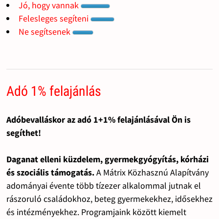
Jó, hogy vannak
Felesleges segíteni
Ne segítsenek
Adó 1% felajánlás
Adóbevalláskor az adó 1+1% felajánlásával Ön is
segíthet!
Daganat elleni küzdelem, gyermekgyógyítás, kórházi
és szociális támogatás.
A Mátrix Közhasznú Alapítvány
adományai évente több tízezer alkalommal jutnak el
rászoruló családokhoz, beteg gyermekekhez, idősekhez
és intézményekhez. Programjaink között kiemelt