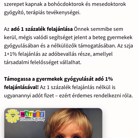
szerepet kapnak a bohócdoktorok és mesedoktorok
gyógyító, terápiás tevékenységei.
Az
adó 1 százalék felajánlása
Önnek semmibe sem
kerül, mégis valódi segítséget jelent a beteg gyermekek
gyógyulásában és a nélkülözők támogatásában. Az szja
1+1% felajánlás az adóbevallás része, amellyel
társadalmi felelősséget vállalhat.
Támogassa a gyermekek gyógyulását adó 1%
felajánlásával!
Az 1 százalék felajánlás nélkül is
ugyanannyi adót fizet – ezért érdemes rendelkezni róla.