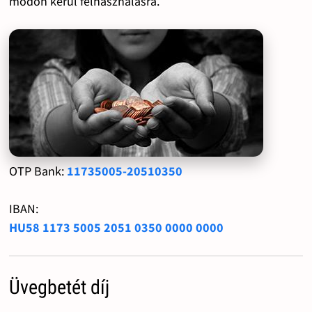
módon kerül felhasználásra.
OTP Bank:
11735005-20510350
IBAN:
HU58 1173 5005 2051 0350 0000 0000
Üvegbetét díj