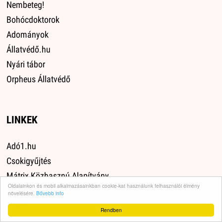
Nembeteg!
Bohócdoktorok
Adományok
Állatvédő.hu
Nyári tábor
Orpheus Állatvédő
LINKEK
Adó1.hu
Csokigyűjtés
Mátrix Közhasznú Alapítvány
Oldalainkon és mobil alkalmazásainkban cookie-kat használunk felhasználói élmény
Állatbarát Web Kuckó
növelésére.
Bővebb info
13636
Rendben
Adó 1% kisokos