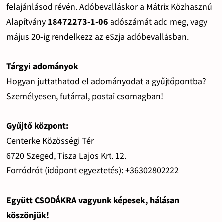
felajánlásod révén. Adóbevalláskor a Mátrix Közhasznú
Alapítvány
18472273-1-06
adószámát add meg, vagy
május 20-ig rendelkezz az eSzja adóbevallásban.
Tárgyi adományok
Hogyan juttathatod el adományodat a gyűjtőpontba?
Személyesen, futárral, postai csomagban!
Gyűjtő központ:
Centerke Közösségi Tér
6720 Szeged, Tisza Lajos Krt. 12.
Forródrót (időpont egyeztetés): +36302802222
Együtt CSODÁKRA vagyunk képesek, hálásan
köszönjük!