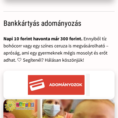
Bankkártyás adományozás
Napi 10 forint havonta már 300 forint.
Ennyiből tíz
bohócorr vagy egy színes ceruza is megvásárolható –
apróság, ami egy gyermeknek mégis mosolyt és erőt
adhat. 🤍 Segítenél? Hálásan köszönjük!