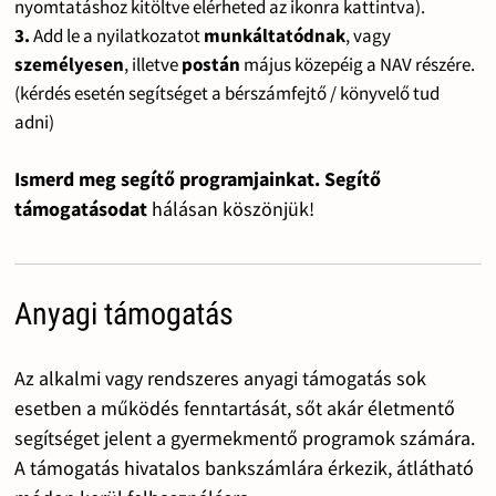
nyomtatáshoz kitöltve elérheted az ikonra kattintva).
3.
Add le a nyilatkozatot
munkáltatódnak
, vagy
személyesen
, illetve
postán
május közepéig a NAV részére.
(kérdés esetén segítséget a bérszámfejtő / könyvelő tud
adni)
Ismerd meg segítő programjainkat. Segítő
támogatásodat
hálásan köszönjük!
Anyagi támogatás
Az alkalmi vagy rendszeres anyagi támogatás sok
esetben a működés fenntartását, sőt akár életmentő
segítséget jelent a gyermekmentő programok számára.
A támogatás hivatalos bankszámlára érkezik, átlátható