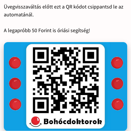
Üvegvisszaváltás előtt ezt a QR kódot csippantsd le az
automatánál.
A legapróbb 50 Forint is óriási segítség!