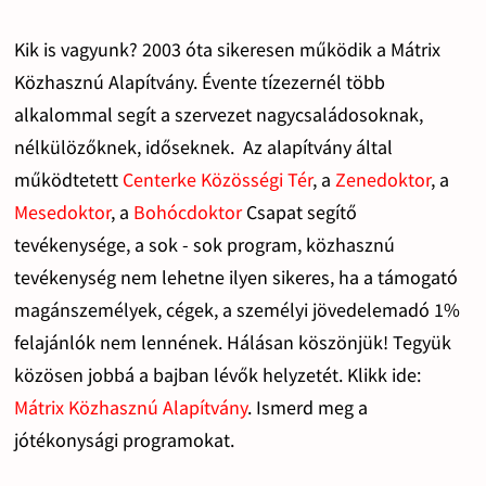
Kik is vagyunk? 2003 óta sikeresen működik a Mátrix
Közhasznú Alapítvány. Évente tízezernél több
alkalommal segít a szervezet nagycsaládosoknak,
nélkülözőknek, időseknek. Az alapítvány által
működtetett
Centerke Közösségi Tér
, a
Zenedoktor
, a
Mesedoktor
, a
Bohócdoktor
Csapat segítő
tevékenysége, a sok - sok program, közhasznú
tevékenység nem lehetne ilyen sikeres, ha a támogató
magánszemélyek, cégek, a személyi jövedelemadó 1%
felajánlók nem lennének. Hálásan köszönjük! Tegyük
közösen jobbá a bajban lévők helyzetét. Klikk ide:
Mátrix Közhasznú Alapítvány
. Ismerd meg a
jótékonysági programokat.