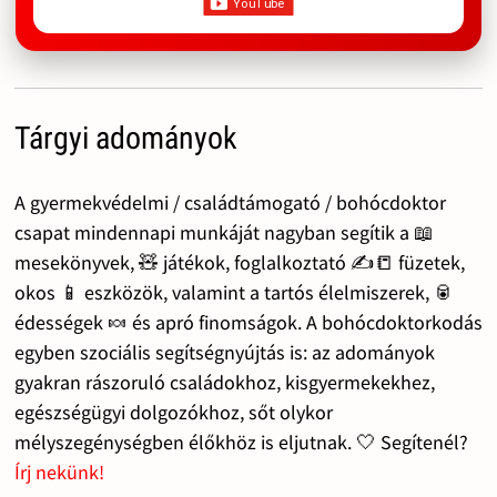
Tárgyi adományok
A gyermekvédelmi / családtámogató / bohócdoktor
csapat mindennapi munkáját nagyban segítik a 📖
mesekönyvek, 🧸 játékok, foglalkoztató ✍️📒 füzetek,
okos 📱 eszközök, valamint a tartós élelmiszerek, 🥫
édességek 🍬 és apró finomságok. A bohócdoktorkodás
egyben szociális segítségnyújtás is: az adományok
gyakran rászoruló családokhoz, kisgyermekekhez,
egészségügyi dolgozókhoz, sőt olykor
mélyszegénységben élőkhöz is eljutnak. 🤍 Segítenél?
Írj nekünk!