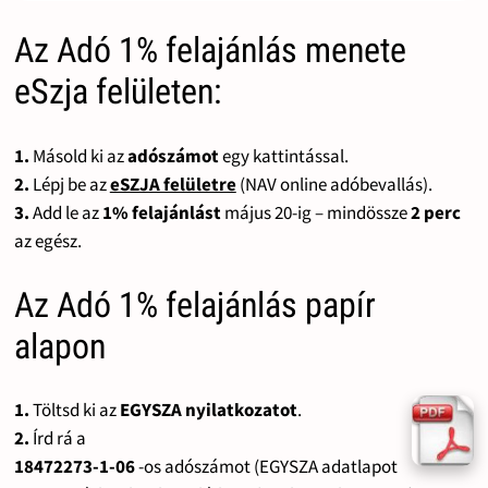
Az Adó 1% felajánlás menete
eSzja felületen:
1.
Másold ki az
adószámot
egy kattintással.
2.
Lépj be az
eSZJA felületre
(NAV online adóbevallás).
3.
Add le az
1% felajánlást
május 20-ig – mindössze
2 perc
az egész.
Az Adó 1% felajánlás papír
alapon
1.
Töltsd ki az
EGYSZA nyilatkozatot
.
2.
Írd rá a
18472273-1-06
-os adószámot (EGYSZA adatlapot