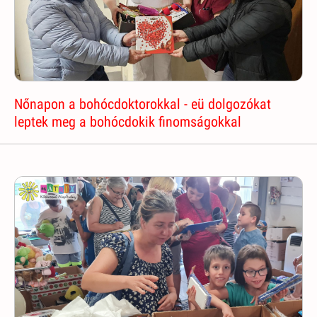
Nőnapon a bohócdoktorokkal - eü dolgozókat
leptek meg a bohócdokik finomságokkal