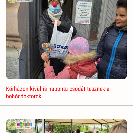
Kórházon kívül is naponta csodát tesznek a
bohócdoktorok