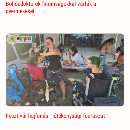
Bohócdoktorok finomságokkal várták a
gyermekeket
Fesztivál hajfonás - jótékonysági fodrászat