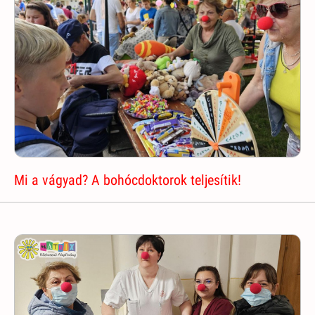
Mi a vágyad? A bohócdoktorok teljesítik!