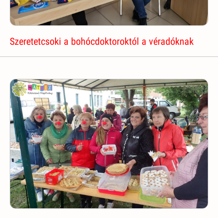
Szeretetcsoki a bohócdoktoroktól a véradóknak