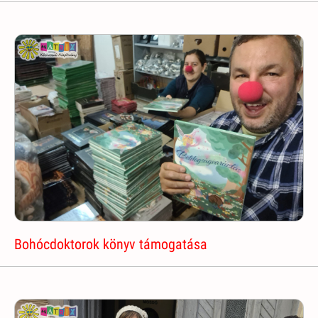
Bohócdoktorok könyv támogatása