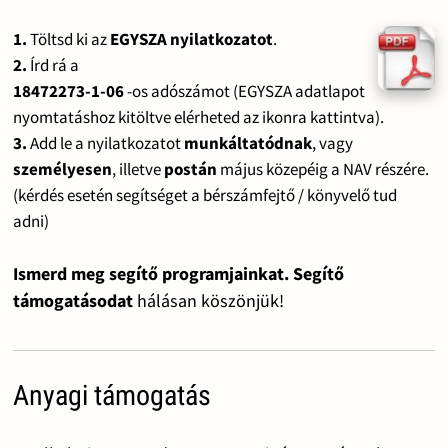
1.
Töltsd ki az
EGYSZA nyilatkozatot
.
2.
Írd rá a
18472273-1-06
-os adószámot (EGYSZA adatlapot
nyomtatáshoz kitöltve elérheted az ikonra kattintva).
3.
Add le a nyilatkozatot
munkáltatódnak
, vagy
személyesen
, illetve
postán
május közepéig a NAV részére.
(kérdés esetén segítséget a bérszámfejtő / könyvelő tud
adni)
Ismerd meg segítő programjainkat. Segítő
támogatásodat
hálásan köszönjük!
Anyagi támogatás