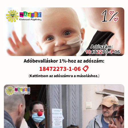
Adóbevalláskor 1%-hoz az adószám:
18472273-1-06 📋
(
Kattintson az adószámra a másoláshoz.
)