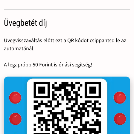
Üvegbetét díj
Üvegvisszaváltás előtt ezt a QR kódot csippantsd le az
automatánál.
A legapróbb 50 Forint is óriási segítség!