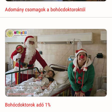
Adomány csomagok a bohócdoktoroktól
Bohócdoktorok adó 1%