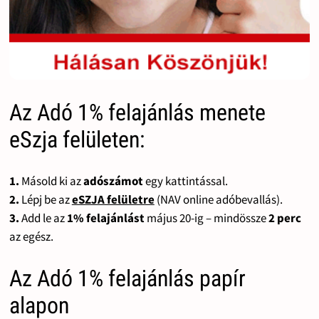
Az Adó 1% felajánlás menete
eSzja felületen:
1.
Másold ki az
adószámot
egy kattintással.
2.
Lépj be az
eSZJA felületre
(NAV online adóbevallás).
3.
Add le az
1% felajánlást
május 20-ig – mindössze
2 perc
az egész.
Az Adó 1% felajánlás papír
alapon