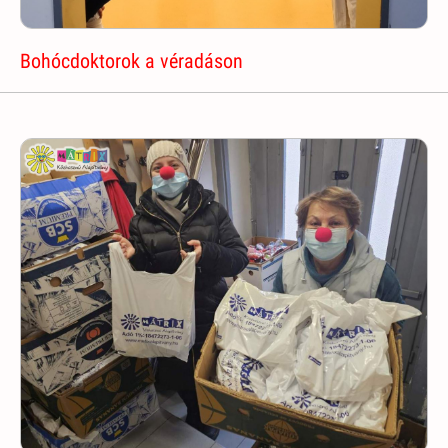
Bohócdoktorok a véradáson