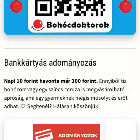
Bankkártyás adományozás
Napi 10 forint havonta már 300 forint.
Ennyiből tíz
bohócorr vagy egy színes ceruza is megvásárolható –
apróság, ami egy gyermeknek mégis mosolyt és erőt
adhat. 🤍 Segítenél? Hálásan köszönjük!