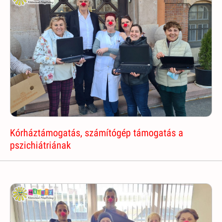
Kórháztámogatás, számítógép támogatás a
pszichiátriának