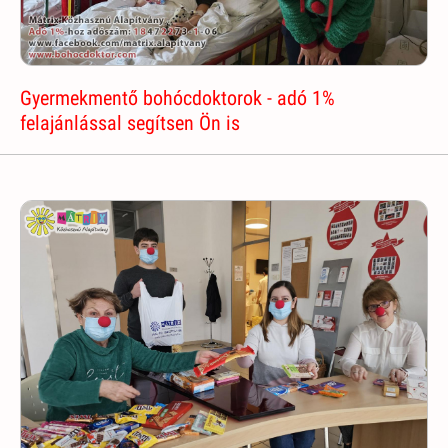
Gyermekmentő bohócdoktorok - adó 1%
felajánlással segítsen Ön is