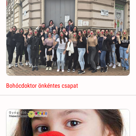
Bohócdoktor önkéntes csapat