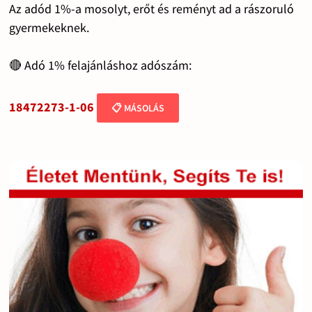
Az adód 1%-a mosolyt, erőt és reményt ad a rászoruló
gyermekeknek.
🔴 Adó 1% felajánláshoz adószám:
18472273-1-06
📋 MÁSOLÁS