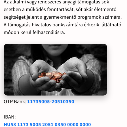
Az alkalmi vagy rendszeres anyagi támogatás sok
esetben a működés fenntartását, sőt akár életmentő
segítséget jelent a gyermekmentő programok számára.
A támogatás hivatalos bankszámlára érkezik, átlátható
módon kerül felhasználásra.
OTP Bank:
11735005-20510350
IBAN:
HU58 1173 5005 2051 0350 0000 0000