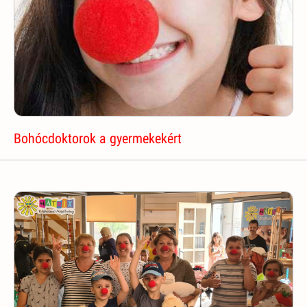
Bohócdoktorok a gyermekekért