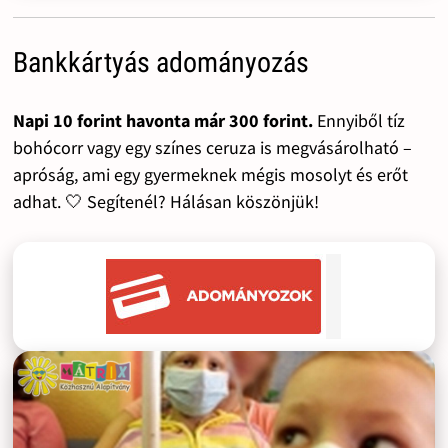
Bankkártyás adományozás
Napi 10 forint havonta már 300 forint.
Ennyiből tíz
bohócorr vagy egy színes ceruza is megvásárolható –
apróság, ami egy gyermeknek mégis mosolyt és erőt
adhat. 🤍 Segítenél? Hálásan köszönjük!