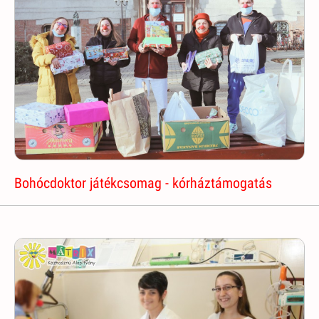
Bohócdoktor játékcsomag - kórháztámogatás