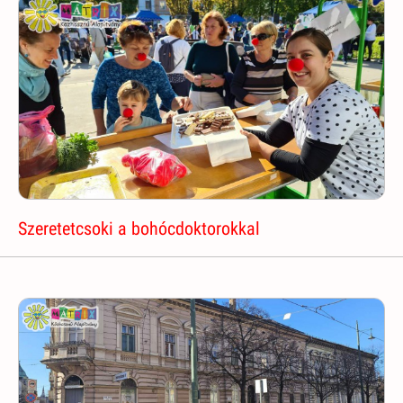
Szeretetcsoki a bohócdoktorokkal