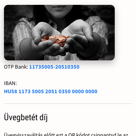
OTP Bank:
11735005-20510350
IBAN:
HU58 1173 5005 2051 0350 0000 0000
Üvegbetét díj
Üvegvisszaváltás előtt ezt a QR kódot csippantsd le az