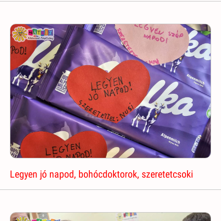
Legyen jó napod, bohócdoktorok, szeretetcsoki