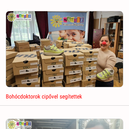
Bohócdoktorok cipővel segítettek