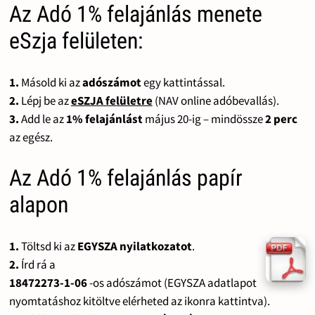
Az Adó 1% felajánlás menete
eSzja felületen:
1.
Másold ki az
adószámot
egy kattintással.
2.
Lépj be az
eSZJA felületre
(NAV online adóbevallás).
3.
Add le az
1% felajánlást
május 20-ig – mindössze
2 perc
az egész.
Az Adó 1% felajánlás papír
alapon
1.
Töltsd ki az
EGYSZA nyilatkozatot
.
2.
Írd rá a
18472273-1-06
-os adószámot (EGYSZA adatlapot
nyomtatáshoz kitöltve elérheted az ikonra kattintva).