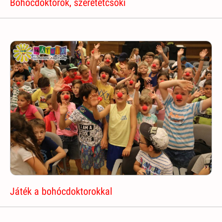
Bohócdoktorok, szeretetcsoki
Játék a bohócdoktorokkal