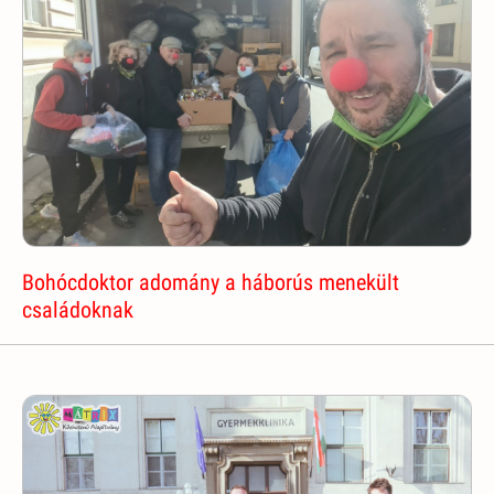
Bohócdoktor adomány a háborús menekült
családoknak