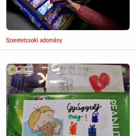
Szeretetcsoki adomány