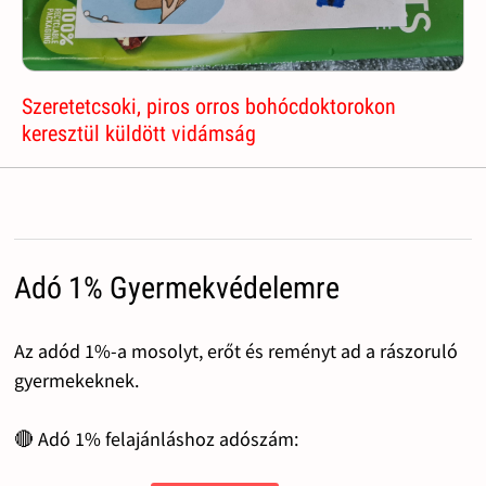
Szeretetcsoki, piros orros bohócdoktorokon
keresztül küldött vidámság
Adó 1% Gyermekvédelemre
Az adód 1%-a mosolyt, erőt és reményt ad a rászoruló
gyermekeknek.
🔴 Adó 1% felajánláshoz adószám: