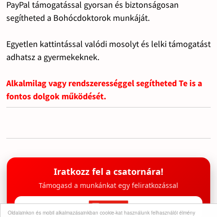
PayPal támogatással gyorsan és biztonságosan
segítheted a Bohócdoktorok munkáját.
Egyetlen kattintással valódi mosolyt és lelki támogatást
adhatsz a gyermekeknek.
Alkalmilag vagy rendszerességgel segítheted Te is a
fontos dolgok működését.
Iratkozz fel a csatornára!
Támogasd a munkánkat egy feliratkozással
Oldalainkon és mobil alkalmazásainkban cookie-kat használunk felhasználói élmény