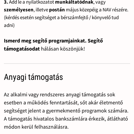
3.
Add le a nyilatkozatot
munkáltatódnak
, vagy
személyesen
, illetve
postán
május közepéig a NAV részére.
(kérdés esetén segítséget a bérszámfejtő / könyvelő tud
adni)
Ismerd meg segítő programjainkat. Segítő
támogatásodat
hálásan köszönjük!
Anyagi támogatás
Az alkalmi vagy rendszeres anyagi támogatás sok
esetben a működés fenntartását, sőt akár életmentő
segítséget jelent a gyermekmentő programok számára.
A támogatás hivatalos bankszámlára érkezik, átlátható
módon kerül felhasználásra.