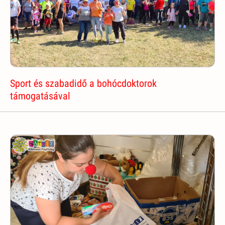
Sport és szabadidő a bohócdoktorok
támogatásával