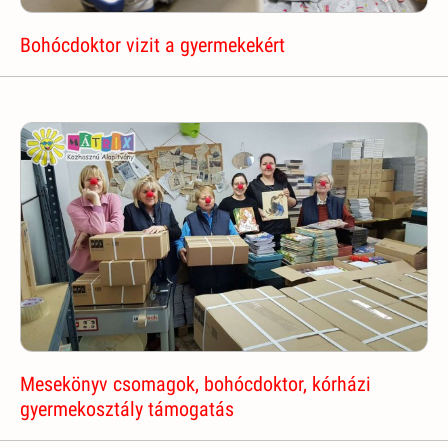
Bohócdoktor vizit a gyermekekért
Mesekönyv csomagok, bohócdoktor, kórházi
gyermekosztály támogatás