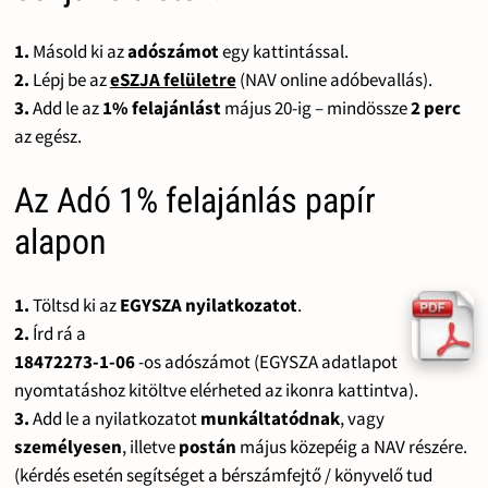
1.
Másold ki az
adószámot
egy kattintással.
2.
Lépj be az
eSZJA felületre
(NAV online adóbevallás).
3.
Add le az
1% felajánlást
május 20-ig – mindössze
2 perc
az egész.
Az Adó 1% felajánlás papír
alapon
1.
Töltsd ki az
EGYSZA nyilatkozatot
.
2.
Írd rá a
18472273-1-06
-os adószámot (EGYSZA adatlapot
nyomtatáshoz kitöltve elérheted az ikonra kattintva).
3.
Add le a nyilatkozatot
munkáltatódnak
, vagy
személyesen
, illetve
postán
május közepéig a NAV részére.
(kérdés esetén segítséget a bérszámfejtő / könyvelő tud