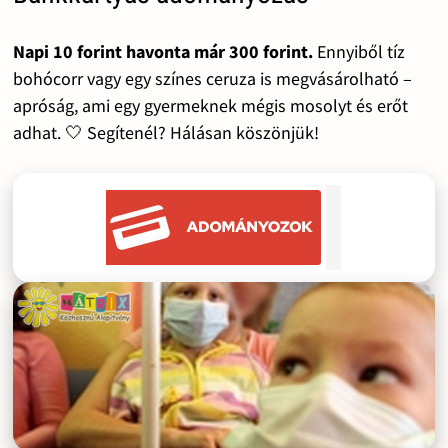
Napi 10 forint havonta már 300 forint.
Ennyiből tíz
bohócorr vagy egy színes ceruza is megvásárolható –
apróság, ami egy gyermeknek mégis mosolyt és erőt
adhat. 🤍 Segítenél? Hálásan köszönjük!