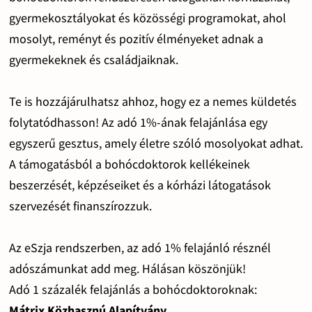
gyermekosztályokat és közösségi programokat, ahol
mosolyt, reményt és pozitív élményeket adnak a
gyermekeknek és családjaiknak.
Te is hozzájárulhatsz ahhoz, hogy ez a nemes küldetés
folytatódhasson! Az adó 1%-ának felajánlása egy
egyszerű gesztus, amely életre szóló mosolyokat adhat.
A támogatásból a bohócdoktorok kellékeinek
beszerzését, képzéseiket és a kórházi látogatások
szervezését finanszírozzuk.
Az eSzja rendszerben, az adó 1% felajánló résznél
adószámunkat add meg. Hálásan köszönjük!
Adó 1 százalék felajánlás a bohócdoktoroknak:
Mátrix Közhasznú Alapítvány