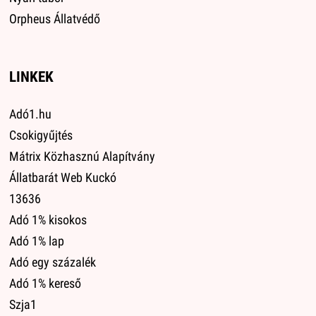
Orpheus Állatvédő
LINKEK
Adó1.hu
Csokigyűjtés
Mátrix Közhasznú Alapítvány
Állatbarát Web Kuckó
13636
Adó 1% kisokos
Adó 1% lap
Adó egy százalék
Adó 1% kereső
Szja1