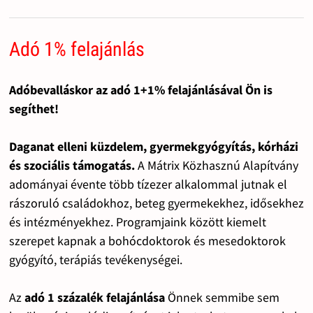
Adó 1% felajánlás
Adóbevalláskor az adó 1+1% felajánlásával Ön is
segíthet!
Daganat elleni küzdelem, gyermekgyógyítás, kórházi
és szociális támogatás.
A Mátrix Közhasznú Alapítvány
adományai évente több tízezer alkalommal jutnak el
rászoruló családokhoz, beteg gyermekekhez, idősekhez
és intézményekhez. Programjaink között kiemelt
szerepet kapnak a bohócdoktorok és mesedoktorok
gyógyító, terápiás tevékenységei.
Az
adó 1 százalék felajánlása
Önnek semmibe sem