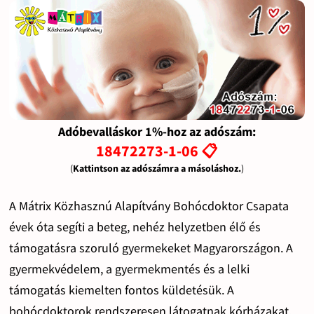
Adóbevalláskor 1%-hoz az adószám:
18472273-1-06 📋
(
Kattintson az adószámra a másoláshoz.
)
A Mátrix Közhasznú Alapítvány Bohócdoktor Csapata
évek óta segíti a beteg, nehéz helyzetben élő és
támogatásra szoruló gyermekeket Magyarországon. A
gyermekvédelem, a gyermekmentés és a lelki
támogatás kiemelten fontos küldetésük. A
bohócdoktorok rendszeresen látogatnak kórházakat,