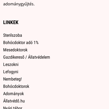
adománygyűjtés.
LINKEK
Sterilszoba
Bohócdoktor adó 1%
Mesedoktorok
Gazdikereső / Állatvédelem
Leszokni
Lefogyni
Nembeteg!
Bohócdoktorok
Adományok
Állatvédő.hu
Nyári tábor