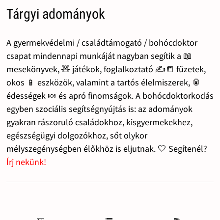
Tárgyi adományok
A gyermekvédelmi / családtámogató / bohócdoktor
csapat mindennapi munkáját nagyban segítik a 📖
mesekönyvek, 🧸 játékok, foglalkoztató ✍️📒 füzetek,
okos 📱 eszközök, valamint a tartós élelmiszerek, 🥫
édességek 🍬 és apró finomságok. A bohócdoktorkodás
egyben szociális segítségnyújtás is: az adományok
gyakran rászoruló családokhoz, kisgyermekekhez,
egészségügyi dolgozókhoz, sőt olykor
mélyszegénységben élőkhöz is eljutnak. 🤍 Segítenél?
Írj nekünk!