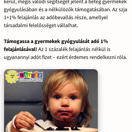
kerül, mégis valódi segítséget jelent a beteg gyermekek
gyógyulásában és a nélkülözők támogatásában. Az szja
1+1% felajánlás az adóbevallás része, amellyel
társadalmi felelősséget vállalhat.
Támogassa a gyermekek gyógyulását adó 1%
felajánlásával!
Az 1 százalék felajánlás nélkül is
ugyanannyi adót fizet – ezért érdemes rendelkezni róla.