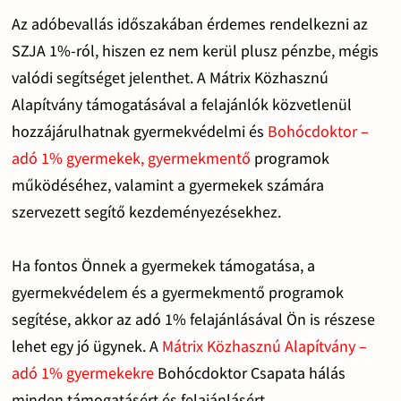
Az adóbevallás időszakában érdemes rendelkezni az
SZJA 1%-ról, hiszen ez nem kerül plusz pénzbe, mégis
valódi segítséget jelenthet. A Mátrix Közhasznú
Alapítvány támogatásával a felajánlók közvetlenül
hozzájárulhatnak gyermekvédelmi és
Bohócdoktor –
adó 1% gyermekek, gyermekmentő
programok
működéséhez, valamint a gyermekek számára
szervezett segítő kezdeményezésekhez.
Ha fontos Önnek a gyermekek támogatása, a
gyermekvédelem és a gyermekmentő programok
segítése, akkor az adó 1% felajánlásával Ön is részese
lehet egy jó ügynek. A
Mátrix Közhasznú Alapítvány –
adó 1% gyermekekre
Bohócdoktor Csapata hálás
minden támogatásért és felajánlásért.