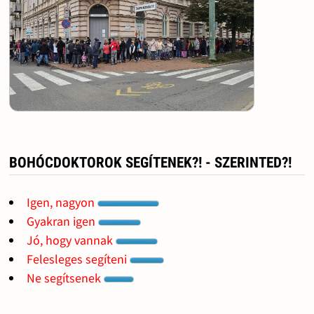
BOHÓCDOKTOROK SEGÍTENEK?! - SZERINTED?!
Igen, nagyon
Gyakran igen
Jó, hogy vannak
Felesleges segíteni
Ne segítsenek