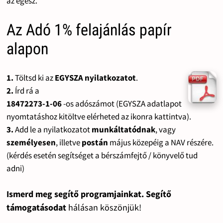
az egész.
Az Adó 1% felajánlás papír
alapon
1.
Töltsd ki az
EGYSZA nyilatkozatot
.
2.
Írd rá a
18472273-1-06
-os adószámot (EGYSZA adatlapot
nyomtatáshoz kitöltve elérheted az ikonra kattintva).
3.
Add le a nyilatkozatot
munkáltatódnak
, vagy
személyesen
, illetve
postán
május közepéig a NAV részére.
(kérdés esetén segítséget a bérszámfejtő / könyvelő tud
adni)
Ismerd meg segítő programjainkat. Segítő
támogatásodat
hálásan köszönjük!