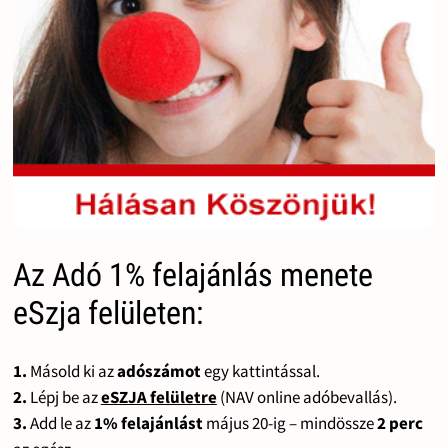
Az Adó 1% felajánlás menete
eSzja felületen:
1.
Másold ki az
adószámot
egy kattintással.
2.
Lépj be az
eSZJA felületre
(NAV online adóbevallás).
3.
Add le az
1% felajánlást
május 20-ig – mindössze
2 perc