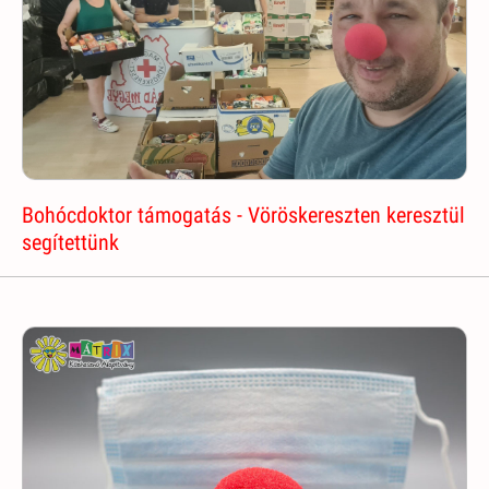
Bohócdoktor támogatás - Vöröskereszten keresztül
segítettünk