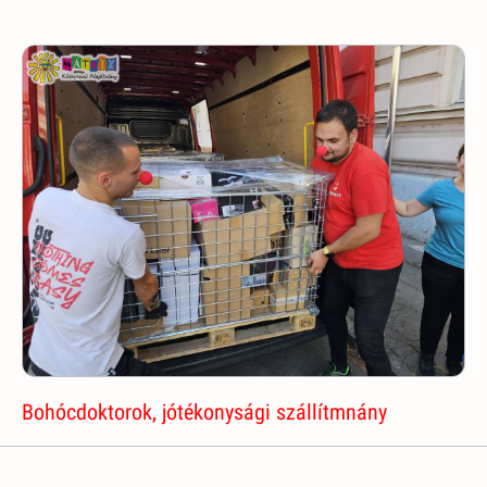
Bohócdoktorok, jótékonysági szállítmnány