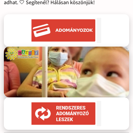
adhat. 🤍 Segítenél? Hálásan köszönjük!