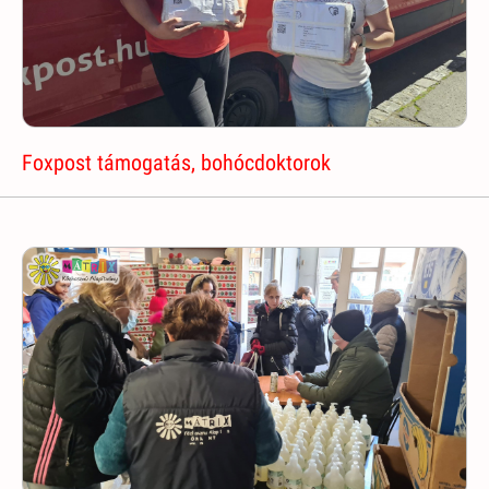
Foxpost támogatás, bohócdoktorok