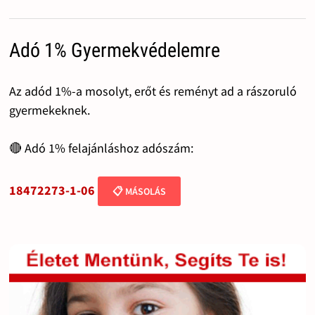
Adó 1% Gyermekvédelemre
Az adód 1%-a mosolyt, erőt és reményt ad a rászoruló
gyermekeknek.
🔴 Adó 1% felajánláshoz adószám:
18472273-1-06
📋 MÁSOLÁS