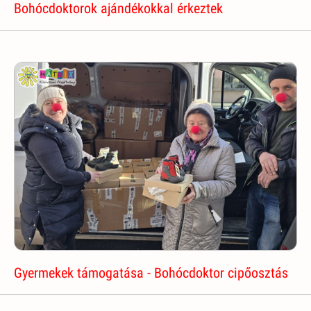
Bohócdoktorok ajándékokkal érkeztek
Gyermekek támogatása - Bohócdoktor cipőosztás