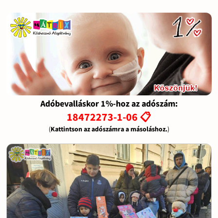
Adóbevalláskor 1%-hoz az adószám:
18472273-1-06 📋
(
Kattintson az adószámra a másoláshoz.
)