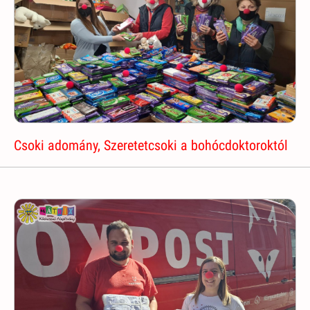
Csoki adomány, Szeretetcsoki a bohócdoktoroktól