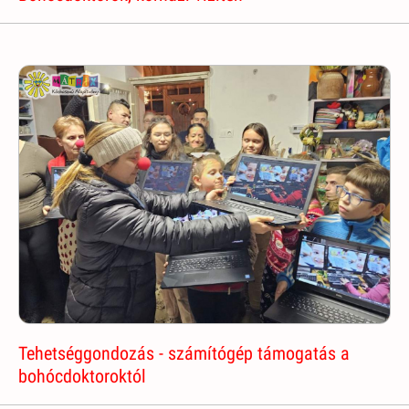
Tehetséggondozás - számítógép támogatás a
bohócdoktoroktól