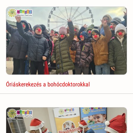
Óriáskerekezés a bohócdoktorokkal