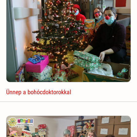
Ünnep a bohócdoktorokkal