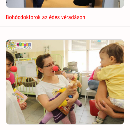
Bohócdoktorok az édes véradáson