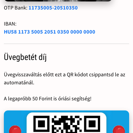
OTP Bank:
11735005-20510350
IBAN:
HU58 1173 5005 2051 0350 0000 0000
Üvegbetét díj
Üvegvisszaváltás előtt ezt a QR kódot csippantsd le az
automatánál.
A legapróbb 50 Forint is óriási segítség!