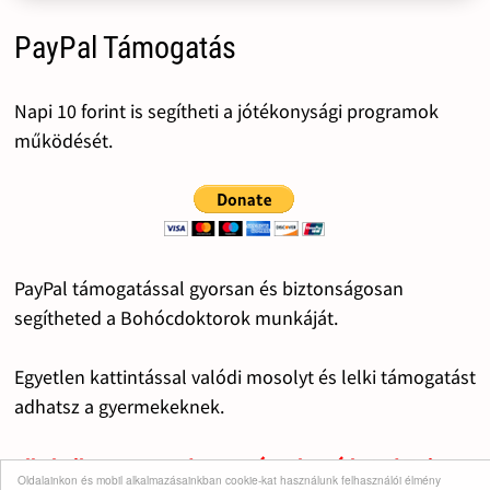
PayPal Támogatás
Napi 10 forint is segítheti a jótékonysági programok
működését.
PayPal támogatással gyorsan és biztonságosan
segítheted a Bohócdoktorok munkáját.
Egyetlen kattintással valódi mosolyt és lelki támogatást
adhatsz a gyermekeknek.
Alkalmilag vagy rendszerességgel segítheted Te is a
Oldalainkon és mobil alkalmazásainkban cookie-kat használunk felhasználói élmény