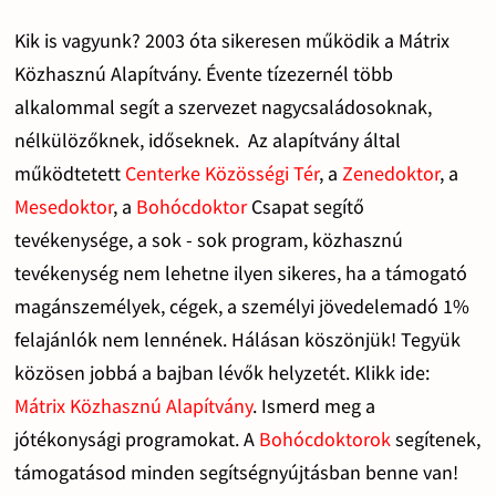
Kik is vagyunk? 2003 óta sikeresen működik a Mátrix
Közhasznú Alapítvány. Évente tízezernél több
alkalommal segít a szervezet nagycsaládosoknak,
nélkülözőknek, időseknek. Az alapítvány által
működtetett
Centerke Közösségi Tér
, a
Zenedoktor
, a
Mesedoktor
, a
Bohócdoktor
Csapat segítő
tevékenysége, a sok - sok program, közhasznú
tevékenység nem lehetne ilyen sikeres, ha a támogató
magánszemélyek, cégek, a személyi jövedelemadó 1%
felajánlók nem lennének. Hálásan köszönjük! Tegyük
közösen jobbá a bajban lévők helyzetét. Klikk ide:
Mátrix Közhasznú Alapítvány
. Ismerd meg a
jótékonysági programokat. A
Bohócdoktorok
segítenek,
támogatásod minden segítségnyújtásban benne van!