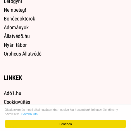
Lefogyni
Nembeteg!
Bohócdoktorok
Adományok
Állatvédő.hu
Nyári tábor
Orpheus Állatvédő
LINKEK
Adó1.hu
Csokigyűjtés
Oldalainkon és mobil alkalmazásainkban cookie-kat használunk felhasználói élmény
Mátrix Közhasznú Alapítvány
növelésére.
Bővebb info
Állatbarát Web Kuckó
Rendben
13636