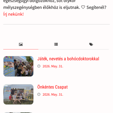
egészségügyi dolgozókhoz, sőt olykor
mélyszegénységben élőkhöz is eljutnak. 🤍 Segítenél?
Írj nekünk!
Játék, nevetés a bohócdoktorokkal
2026. May. 31.
Önkéntes Csapat
2026. May. 31.