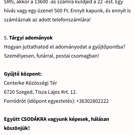
SMS, akkor a 13600 -as számra küldjed a 22 -est. Egy
hívás vagy egy üzenet 500 Ft. Ennyit kapunk, és ennyit is
számláznak az adott telefonszámlára!
5.
Tárgyi adományok
Hogyan juttathatod el adományodat a gyűjtőpontba?
Személyesen, futárral, postai csomagban!
Gyűjtő központ:
Centerke Közösségi Tér
6720 Szeged, Tisza Lajos Krt. 12.
Forródrót (időpont egyeztetés): +36302802222
Együtt CSODÁKRA vagyunk képesek, hálásan
köszönjük!