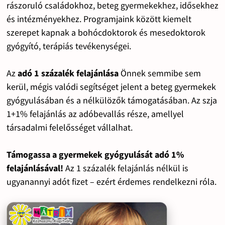
rászoruló családokhoz, beteg gyermekekhez, idősekhez
és intézményekhez. Programjaink között kiemelt
szerepet kapnak a bohócdoktorok és mesedoktorok
gyógyító, terápiás tevékenységei.
Az
adó 1 százalék felajánlása
Önnek semmibe sem
kerül, mégis valódi segítséget jelent a beteg gyermekek
gyógyulásában és a nélkülözők támogatásában. Az szja
1+1% felajánlás az adóbevallás része, amellyel
társadalmi felelősséget vállalhat.
Támogassa a gyermekek gyógyulását adó 1%
felajánlásával!
Az 1 százalék felajánlás nélkül is
ugyanannyi adót fizet – ezért érdemes rendelkezni róla.