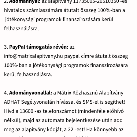
2.
Adománnyal:
az alapítvány 11735005-20510350 -es
hivatalos számlaszámára átutalt összeg 100%-ban a
jótékonysági programok finanszírozására kerül
felhasználásra.
3.
PayPal támogatás révén:
az
info@matrixalapitvany.hu paypal címre átutalt összeg
100%-ban a jótékonysági programok finanszírozására
kerül felhasználásra.
4.
Adományvonallal:
a Mátrix Közhasznú Alapítvány
ADHAT Segélyvonalán hívással és SMS-el is segíthet!
Hívd a 13600 -as telefonszámot (mindenféle előhívó
nélkül), majd az automata bejelentkezése után add
meg az alapítvány kódját, a 22 -est! Ha könnyebb az