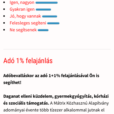
Igen, nagyon
Gyakran igen
Jó, hogy vannak
Felesleges segíteni
Ne segítsenek
Adó 1% felajánlás
Adóbevalláskor az adó 1+1% felajánlásával Ön is
segíthet!
Daganat elleni küzdelem, gyermekgyógyítás, kórházi
és szociális támogatás.
A Mátrix Közhasznú Alapítvány
adományai évente több tízezer alkalommal jutnak el