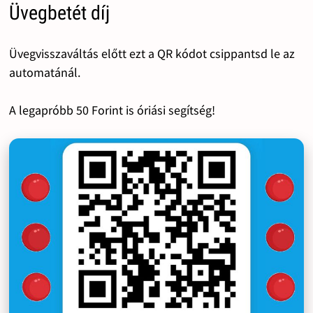
Üvegbetét díj
Üvegvisszaváltás előtt ezt a QR kódot csippantsd le az
automatánál.
A legapróbb 50 Forint is óriási segítség!