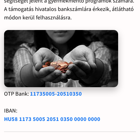
segítséget jelent a gyermekmentő programok számára.
A támogatás hivatalos bankszámlára érkezik, átlátható
módon kerül felhasználásra.
OTP Bank:
11735005-20510350
IBAN:
HU58 1173 5005 2051 0350 0000 0000