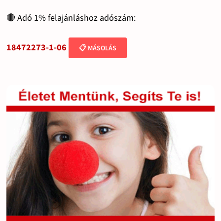
🔴 Adó 1% felajánláshoz adószám:
18472273-1-06
📋 MÁSOLÁS