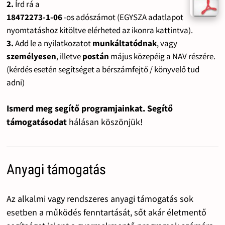
2.
Írd rá a
18472273-1-06
-os adószámot (EGYSZA adatlapot
nyomtatáshoz kitöltve elérheted az ikonra kattintva).
3.
Add le a nyilatkozatot
munkáltatódnak
, vagy
személyesen
, illetve
postán
május közepéig a NAV részére.
(kérdés esetén segítséget a bérszámfejtő / könyvelő tud
adni)
Ismerd meg segítő programjainkat. Segítő
támogatásodat
hálásan köszönjük!
Anyagi támogatás
Az alkalmi vagy rendszeres anyagi támogatás sok
esetben a működés fenntartását, sőt akár életmentő