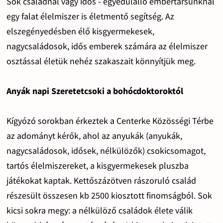
Sok családnál vagy idős - egyedülálló embertársunknál
egy falat élelmiszer is életmentő segítség. Az
elszegényedésben élő kisgyermekesek,
nagycsaládosok, idős emberek számára az élelmiszer
osztással életük nehéz szakaszait könnyítjük meg.
Anyák napi Szeretetcsoki a bohócdoktoroktól
Kígyózó sorokban érkeztek a Centerke Közösségi Térbe
az adományt kérők, ahol az anyukák (anyukák,
nagycsaládosok, idősek, nélkülözők) csokicsomagot,
tartós élelmiszereket, a kisgyermekesek pluszba
játékokat kaptak. Kettőszázötven rászoruló család
részesült összesen kb 2500 kiosztott finomságból. Sok
kicsi sokra megy: a nélkülöző családok élete válik