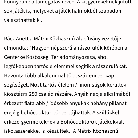
könnyebbé a támogatás révén. A kisgyerekeknek jutott
sok játék is, melyeket a játék halmokból szabadon
választhatták ki.
Rácz Anett a Mátrix Közhasznú Alapítvány vezetője
elmondta: "Nagyon népszerű a rászorulók körében a
Centerke Közösségi Tér adományozása, ahol
legfőképpen tartós élelemmel segítik a rászorulókat.
Havonta több alkalommal többszáz ember kap
segítséget. Most tartós élelem / finomságok kerültek
kiosztásra 250 család részére. Anyák napja alkalmából
érkezett fiatalabb / idősebb anyukák néhány pillanat
erejéig bohócdoktor bőrbe bújhattak. A szülőkkel
érkező gyermekeknek a Bohócdoktorok játékokkal,
iskolaszerekkel is készültek." A Mátrix Közhasznú