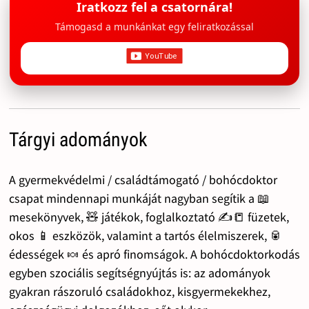
Iratkozz fel a csatornára!
Támogasd a munkánkat egy feliratkozással
Tárgyi adományok
A gyermekvédelmi / családtámogató / bohócdoktor
csapat mindennapi munkáját nagyban segítik a 📖
mesekönyvek, 🧸 játékok, foglalkoztató ✍️📒 füzetek,
okos 📱 eszközök, valamint a tartós élelmiszerek, 🥫
édességek 🍬 és apró finomságok. A bohócdoktorkodás
egyben szociális segítségnyújtás is: az adományok
gyakran rászoruló családokhoz, kisgyermekekhez,