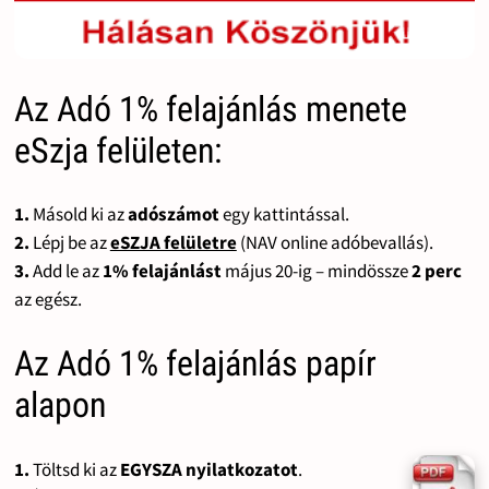
Az Adó 1% felajánlás menete
eSzja felületen:
1.
Másold ki az
adószámot
egy kattintással.
2.
Lépj be az
eSZJA felületre
(NAV online adóbevallás).
3.
Add le az
1% felajánlást
május 20-ig – mindössze
2 perc
az egész.
Az Adó 1% felajánlás papír
alapon
1.
Töltsd ki az
EGYSZA nyilatkozatot
.