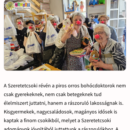
A Szeretetcsoki révén a piros orros bohócdoktorok nem
csak gyerekeknek, nem csak betegeknek tud
élelmiszert juttatni, hanem a rászoruló lakosságnak is.
Kisgyermekek, nagycsaládosok, magányos idősek is
kaptak a finom csokikból, melyet a Szeretetcsoki
adományok jóvoltából juttattunk a rászorulókhoz. A