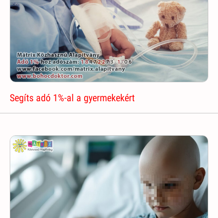
Segíts adó 1%-al a gyermekekért