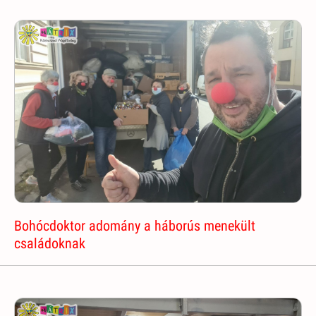
Bohócdoktor adomány a háborús menekült
családoknak