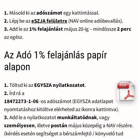
1.
Másold ki az
adószámot
egy kattintással.
2.
Lépj be az
eSZJA felületre
(NAV online adóbevallás).
3.
Add le az
1% felajánlást
május 20-ig – mindössze
2 perc
az egész.
Az Adó 1% felajánlás papír
alapon
1.
Töltsd ki az
EGYSZA nyilatkozatot
.
2.
Írd rá a
18472273-1-06
-os adószámot (EGYSZA adatlapot
nyomtatáshoz kitöltve elérheted az ikonra kattintva).
3.
Add le a nyilatkozatot
munkáltatódnak
, vagy
személyesen
, illetve
postán
május közepéig a NAV részére.
(kérdés esetén segítséget a bérszámfejtő / könyvelő tud