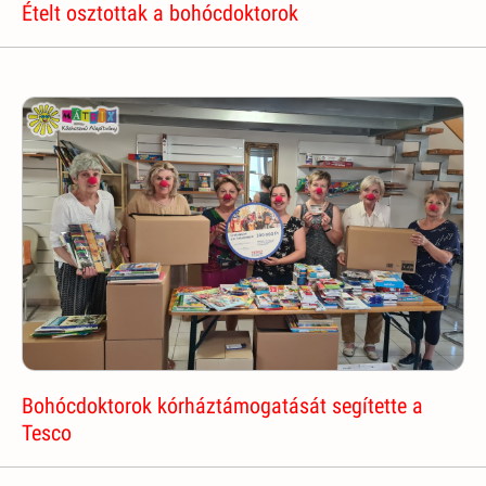
Ételt osztottak a bohócdoktorok
Bohócdoktorok kórháztámogatását segítette a
Tesco