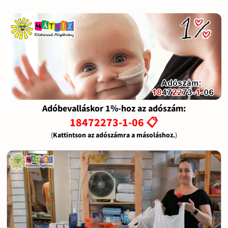
Adóbevalláskor 1%-hoz az adószám:
18472273-1-06 📋
(
Kattintson az adószámra a másoláshoz.
)