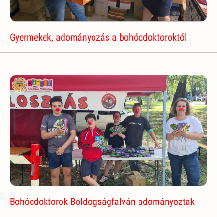
Gyermekek, adományozás a bohócdoktoroktól
Bohócdoktorok Boldogságfalván adományoztak