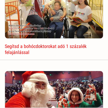
Segítsd a bohócdoktorokat adó 1 százalék
felajánlással