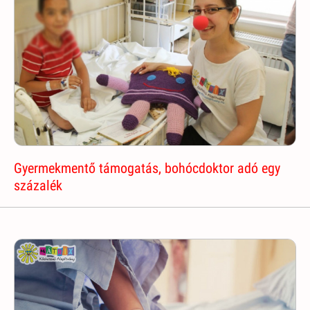
Gyermekmentő támogatás, bohócdoktor adó egy
százalék