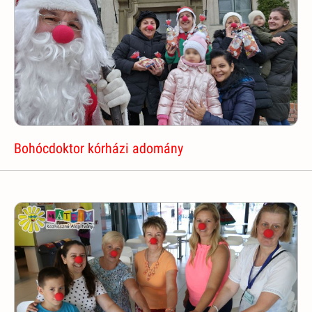
Bohócdoktor kórházi adomány