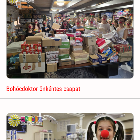
Bohócdoktor önkéntes csapat