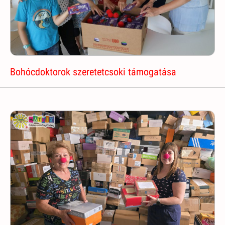
Bohócdoktorok szeretetcsoki támogatása