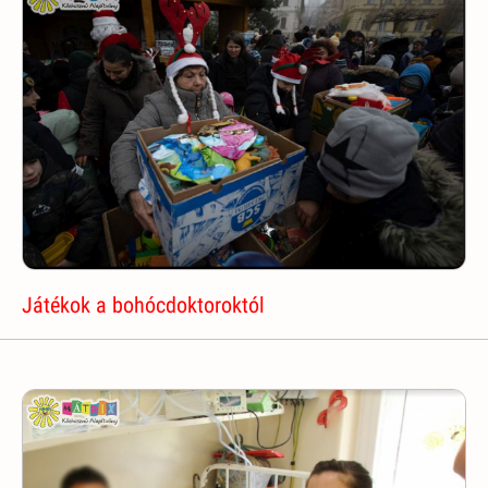
Játékok a bohócdoktoroktól