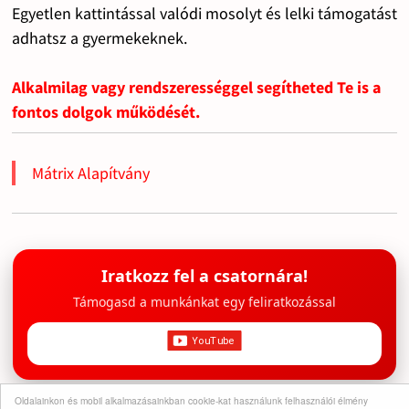
Egyetlen kattintással valódi mosolyt és lelki támogatást
adhatsz a gyermekeknek.
Alkalmilag vagy rendszerességgel segítheted Te is a
fontos dolgok működését.
Mátrix Alapítvány
Iratkozz fel a csatornára!
Támogasd a munkánkat egy feliratkozással
Oldalainkon és mobil alkalmazásainkban cookie-kat használunk felhasználói élmény