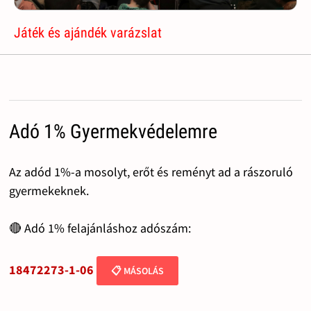
Játék és ajándék varázslat
Adó 1% Gyermekvédelemre
Az adód 1%-a mosolyt, erőt és reményt ad a rászoruló
gyermekeknek.
🔴 Adó 1% felajánláshoz adószám:
18472273-1-06
📋 MÁSOLÁS