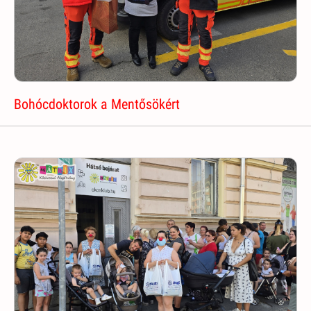
Bohócdoktorok a Mentősökért