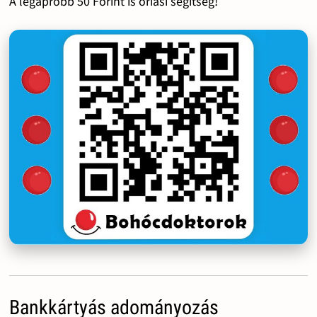
A legapróbb 50 Forint is óriási segítség!
Bankkártyás adományozás