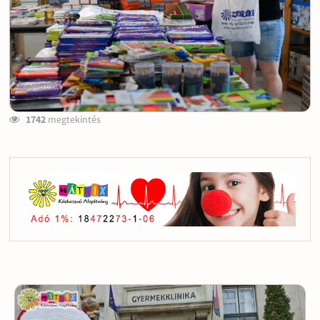
1742
megtekintés