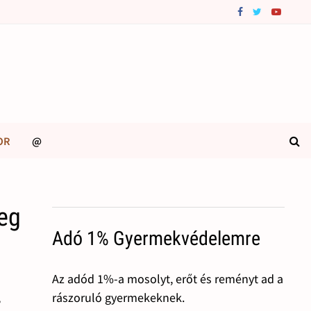
OR
@
eg
Adó 1% Gyermekvédelemre
Az adód 1%-a mosolyt, erőt és reményt ad a
rászoruló gyermekeknek.
,