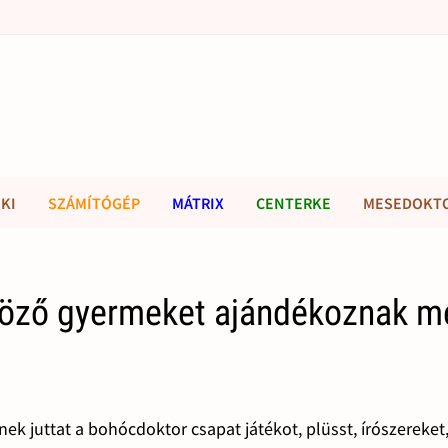
KI
SZÁMÍTÓGÉP
MÁTRIX
CENTERKE
MESEDOKT
löző gyermeket ajándékoznak m
k juttat a bohócdoktor csapat játékot, plüsst, írószereket