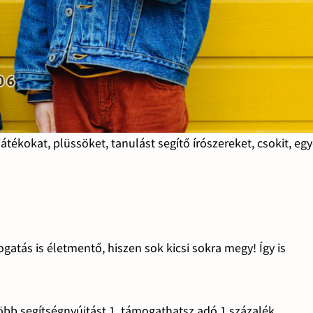
ékokat, plüssöket, tanulást segítő írószereket, csokit, eg
gatás is életmentő, hiszen sok kicsi sokra megy! Így is
több segítségnyújtást 1. támogathatsz adó 1 százalék