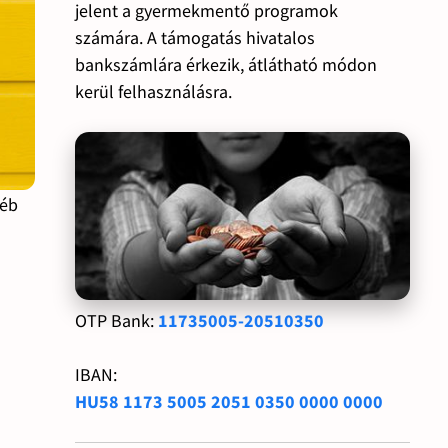
jelent a gyermekmentő programok
számára. A támogatás hivatalos
bankszámlára érkezik, átlátható módon
kerül felhasználásra.
yéb
OTP Bank:
11735005-20510350
IBAN:
HU58 1173 5005 2051 0350 0000 0000