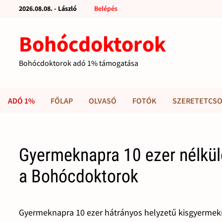
2026.08.08. - László
Belépés
Bohócdoktorok
Bohócdoktorok adó 1% támogatása
ADÓ 1%
FŐLAP
OLVASÓ
FOTÓK
SZERETETCSO
Gyermeknapra 10 ezer nélkü
a Bohócdoktorok
Gyermeknapra 10 ezer hátrányos helyzetű kisgyermekne