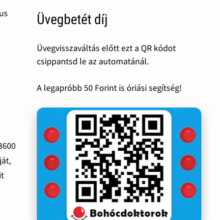
us
Üvegbetét díj
Üvegvisszaváltás előtt ezt a QR kódot
csippantsd le az automatánál.
A legapróbb 50 Forint is óriási segítség!
13600
át,
it