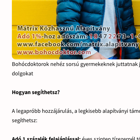
Bohócdoktorok nehéz sorsú gyermekeknek juttatnak ját
dolgokat
Hogyan segíthetsz?
A legapróbb hozzájárulás, a legkisebb alapítványi támo
segíthetsz:
Adó 1 százalék felajánlással:
éves szinten tízezernél 