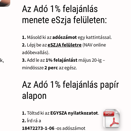
Az Adó 1% felajánlás
menete eSzja felületen:
1.
Másold ki az
adószámot
egy kattintással.
2.
Lépj be az
eSZJA felületre
(NAV online
adóbevallás).
3.
Add le az
1% felajánlást
május 20-ig –
k,
mindössze
2 perc
az egész.
Az Adó 1% felajánlás papír
alapon
1.
Töltsd ki az
EGYSZA nyilatkozatot
.
2.
Írd rá a
18472273-1-06
-os adószámot