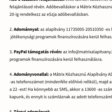
felajánlásod révén. Adóbevalláskor a Mátrix Közhaszn
20-ig rendelkezz az eSzja adóbevallásban.
2.
Adománnyal:
az alapítvány 11735005-20510350 -es
jótékonysági programok finanszírozására kerül felhas
3.
PayPal támogatás révén:
az info@matrixalapitvany
programok finanszírozására kerül felhasználásra.
4.
Adományvonallal:
a Mátrix Közhasznú Alapítvány AD
-as telefonszámot (mindenféle előhívó nélkül), majd 
a 22 -est! Ha könnyebb az SMS, akkor a 13600 -as számr
kapunk, és ennyit is számláznak az adott telefonszám
5.
Tárgyi adományok