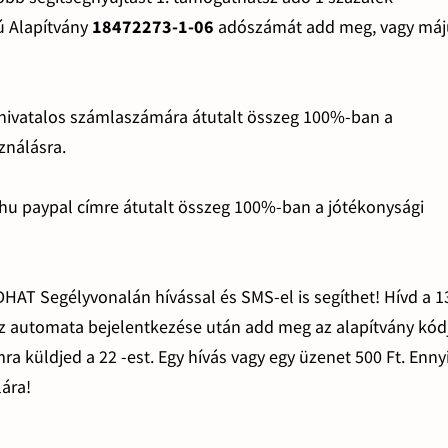
ú Alapítvány
18472273-1-06
adószámát add meg, vagy máj
 hivatalos számlaszámára átutalt összeg 100%-ban a
ználásra.
.hu paypal címre átutalt összeg 100%-ban a jótékonysági
HAT Segélyvonalán hívással és SMS-el is segíthet! Hívd a 
az automata bejelentkezése után add meg az alapítvány kódj
a küldjed a 22 -est. Egy hívás vagy egy üzenet 500 Ft. Enny
lára!