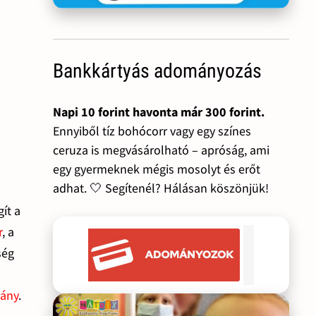
Bankkártyás adományozás
Napi 10 forint havonta már 300 forint.
Ennyiből tíz bohócorr vagy egy színes
ceruza is megvásárolható – apróság, ami
egy gyermeknek mégis mosolyt és erőt
adhat. 🤍 Segítenél? Hálásan köszönjük!
ít a
r
, a
ség
vány
.