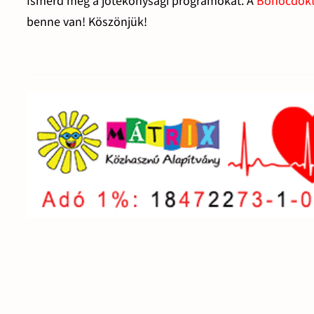
Ismerd meg a jótékonysági programokat. A
Bohócdok
benne van! Köszönjük!