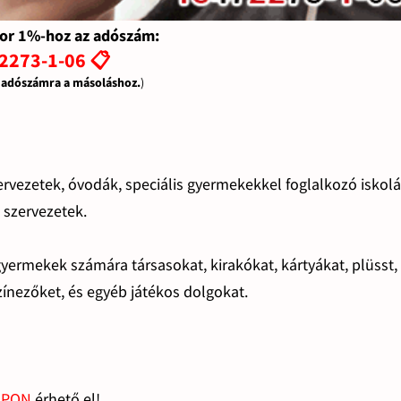
or 1%-hoz az adószám:
2273-1-06 📋
z adószámra a másoláshoz.
)
ervezetek, óvodák, speciális gyermekekkel foglalkozó iskolá
szervezetek.
gyermekek számára társasokat, kirakókat, kártyákat, plüsst,
zínezőket, és egyéb játékos dolgokat.
APON
érhető el!