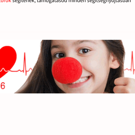
torok
segítenek, támogatásod minden segítségnyújtásban