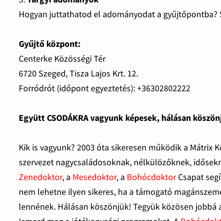
Hogyan juttathatod el adományodat a gyűjtőpontba? 
Gyűjtő központ:
Centerke Közösségi Tér
6720 Szeged, Tisza Lajos Krt. 12.
Forródrót (időpont egyeztetés): +36302802222
Együtt CSODÁKRA vagyunk képesek, hálásan köszön
Kik is vagyunk? 2003 óta sikeresen működik a Mátrix K
szervezet nagycsaládosoknak, nélkülözőknek, idősekn
Zenedoktor
, a
Mesedoktor
, a
Bohócdoktor
Csapat segí
nem lehetne ilyen sikeres, ha a támogató magánszemé
lennének. Hálásan köszönjük! Tegyük közösen jobbá a 