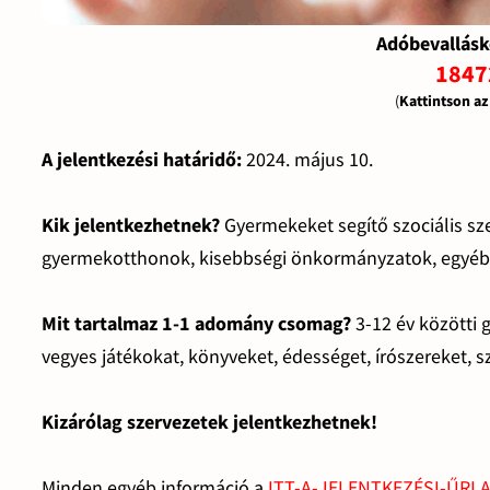
Adóbevallásk
1847
(
Kattintson a
A jelentkezési határidő:
2024. május 10.
Kik jelentkezhetnek?
Gyermekeket segítő szociális sz
gyermekotthonok, kisebbségi önkormányzatok, egyéb 
Mit tartalmaz 1-1 adomány csomag?
3-12 év közötti 
vegyes játékokat, könyveket, édességet, írószereket, s
Kizárólag szervezetek jelentkezhetnek!
Minden egyéb információ a
ITT-A-JELENTKEZÉSI-ŰRL