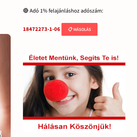
🔴 Adó 1% felajánláshoz adószám:
18472273-1-06
📋 MÁSOLÁS