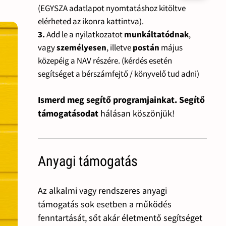
(EGYSZA adatlapot nyomtatáshoz kitöltve
elérheted az ikonra kattintva).
3.
Add le a nyilatkozatot
munkáltatódnak
,
vagy
személyesen
, illetve
postán
május
közepéig a NAV részére. (kérdés esetén
segítséget a bérszámfejtő / könyvelő tud adni)
Ismerd meg segítő programjainkat. Segítő
támogatásodat
hálásan köszönjük!
Anyagi támogatás
Az alkalmi vagy rendszeres anyagi
támogatás sok esetben a működés
fenntartását, sőt akár életmentő segítséget