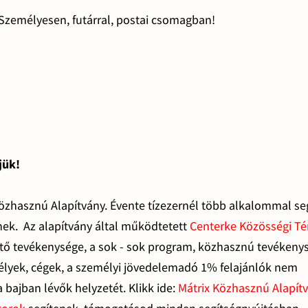
Személyesen, futárral, postai csomagban!
jük!
özhasznú Alapítvány. Évente tízezernél több alkalommal seg
ek. Az alapítvány által működtetett
Centerke Közösségi Té
tő tevékenysége, a sok - sok program, közhasznú tevékeny
lyek, cégek, a személyi jövedelemadó 1% felajánlók nem
bajban lévők helyzetét. Klikk ide:
Mátrix Közhasznú Alapít