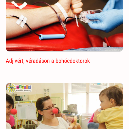
Adj vért, véradáson a bohócdoktorok