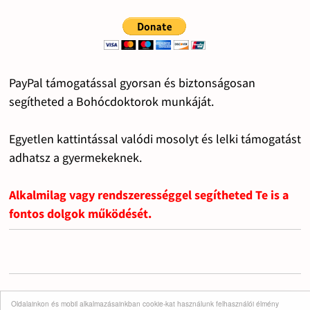
PayPal támogatással gyorsan és biztonságosan
segítheted a Bohócdoktorok munkáját.
Egyetlen kattintással valódi mosolyt és lelki támogatást
adhatsz a gyermekeknek.
Alkalmilag vagy rendszerességgel segítheted Te is a
fontos dolgok működését.
Oldalainkon és mobil alkalmazásainkban cookie-kat használunk felhasználói élmény