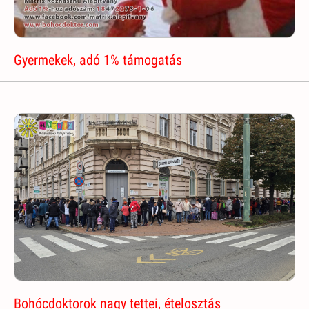
Gyermekek, adó 1% támogatás
Bohócdoktorok nagy tettei, ételosztás