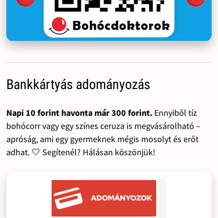
Bankkártyás adományozás
Napi 10 forint havonta már 300 forint.
Ennyiből tíz
bohócorr vagy egy színes ceruza is megvásárolható –
apróság, ami egy gyermeknek mégis mosolyt és erőt
adhat. 🤍 Segítenél? Hálásan köszönjük!