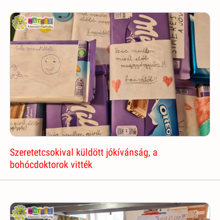
Szeretetcsokival küldött jókívánság, a
bohócdoktorok vitték