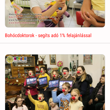
Bohócdoktorok - segíts adó 1% felajánlással