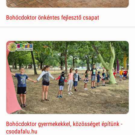
Bohócdoktor önkéntes fejlesztő csapat
Bohócdoktor gyermekekkel, közösséget építünk -
csodafalu.hu