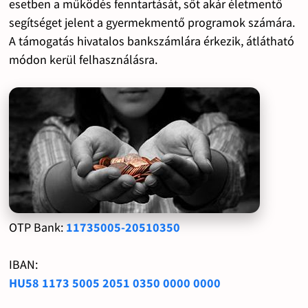
esetben a működés fenntartását, sőt akár életmentő
segítséget jelent a gyermekmentő programok számára.
A támogatás hivatalos bankszámlára érkezik, átlátható
módon kerül felhasználásra.
OTP Bank:
11735005-20510350
IBAN:
HU58 1173 5005 2051 0350 0000 0000