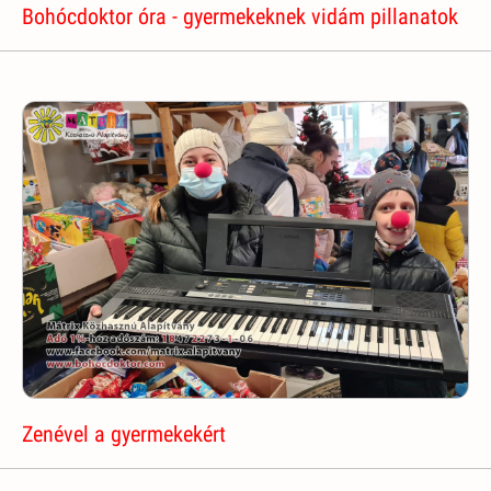
Bohócdoktor óra - gyermekeknek vidám pillanatok
Zenével a gyermekekért