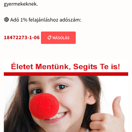
gyermekeknek.
🔴 Adó 1% felajánláshoz adószám:
18472273-1-06
📋 MÁSOLÁS