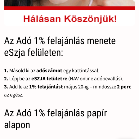
Az Adó 1% felajánlás menete
eSzja felületen:
1.
Másold ki az
adószámot
egy kattintással.
2.
Lépj be az
eSZJA felületre
(NAV online adóbevallás).
3.
Add le az
1% felajánlást
május 20-ig – mindössze
2 perc
az egész.
Az Adó 1% felajánlás papír
alapon