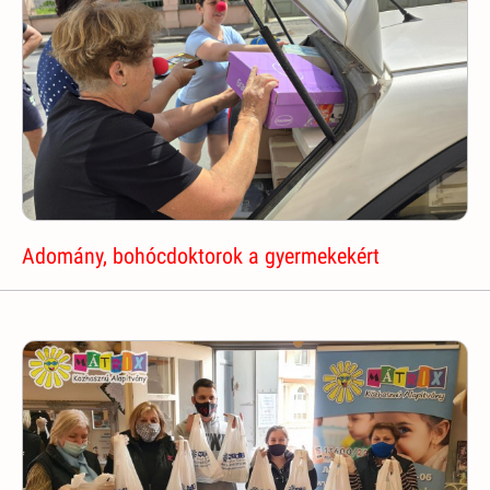
Adomány, bohócdoktorok a gyermekekért