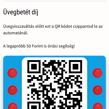
Üvegbetét díj
Üvegvisszaváltás előtt ezt a QR kódot csippantsd le az
automatánál.
A legapróbb 50 Forint is óriási segítség!