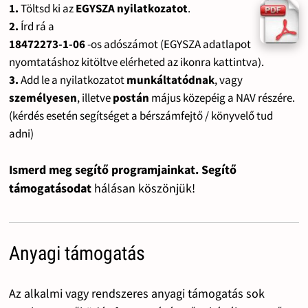
1.
Töltsd ki az
EGYSZA nyilatkozatot
.
2.
Írd rá a
18472273-1-06
-os adószámot (EGYSZA adatlapot
nyomtatáshoz kitöltve elérheted az ikonra kattintva).
3.
Add le a nyilatkozatot
munkáltatódnak
, vagy
személyesen
, illetve
postán
május közepéig a NAV részére.
(kérdés esetén segítséget a bérszámfejtő / könyvelő tud
adni)
Ismerd meg segítő programjainkat. Segítő
támogatásodat
hálásan köszönjük!
Anyagi támogatás
Az alkalmi vagy rendszeres anyagi támogatás sok