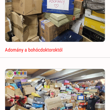
Adomány a bohócdoktoroktól