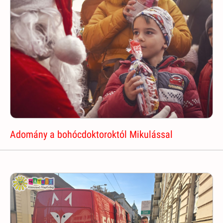
Adomány a bohócdoktoroktól Mikulással