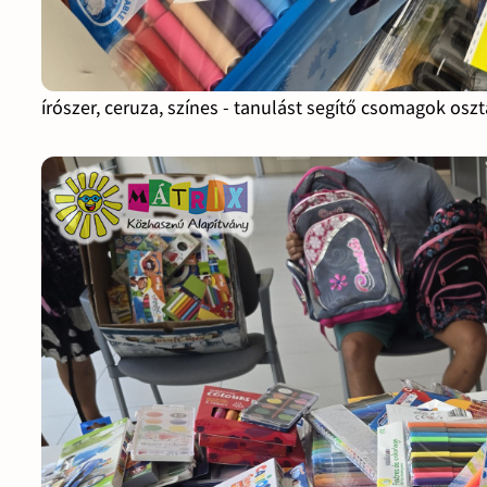
írószer, ceruza, színes - tanulást segítő csomagok os