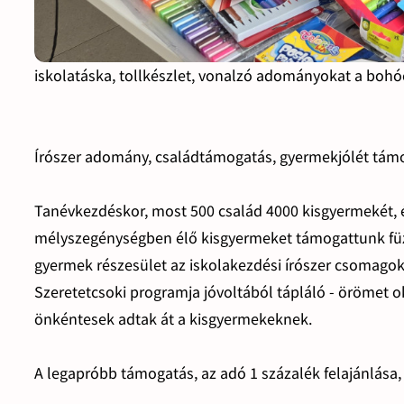
iskolatáska, tollkészlet, vonalzó adományokat a bohó
Írószer adomány, családtámogatás, gyermekjólét tá
Tanévkezdéskor, most 500 család 4000 kisgyermekét, 
mélyszegénységben élő kisgyermeket támogattunk füzet
gyermek részesület az iskolakezdési írószer csomagok
Szeretetcsoki programja jóvoltából tápláló - örömet o
önkéntesek adtak át a kisgyermekeknek.
A legapróbb támogatás, az adó 1 százalék felajánlása,