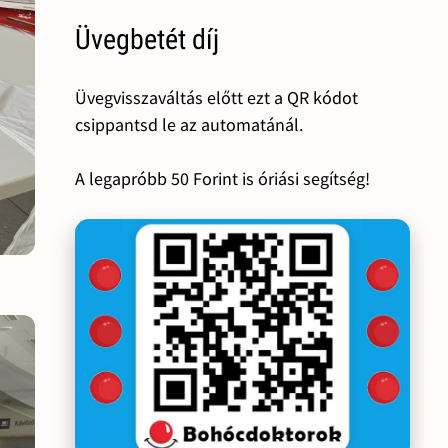
Üvegbetét díj
Üvegvisszaváltás előtt ezt a QR kódot
csippantsd le az automatánál.
A legapróbb 50 Forint is óriási segítség!