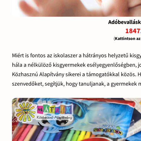
Adóbevallásk
1847
(
Kattintson a
Miért is fontos az iskolaszer a hátrányos helyzetű k
hála a nélkülöző kisgyermekek esélyegyenlőségben, jo
Közhasznú Alapítvány sikerei a támogatókkal közös. 
szenvedőket, segítjük, hogy tanuljanak, a gyermekek 