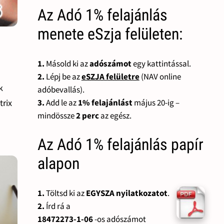
Az Adó 1% felajánlás
menete eSzja felületen:
1.
Másold ki az
adószámot
egy kattintással.
2.
Lépj be az
eSZJA felületre
(NAV online
k
adóbevallás).
3.
Add le az
1% felajánlást
május 20-ig –
trix
mindössze
2 perc
az egész.
Az Adó 1% felajánlás papír
alapon
1.
Töltsd ki az
EGYSZA nyilatkozatot
.
2.
Írd rá a
18472273-1-06
-os adószámot