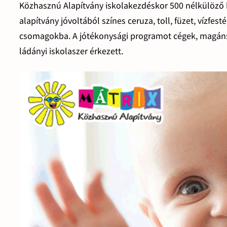
Közhasznú Alapítvány iskolakezdéskor 500 nélkülöző ki
alapítvány jóvoltából színes ceruza, toll, füzet, vízfes
csomagokba. A jótékonysági programot cégek, magánsz
ládányi iskolaszer érkezett.