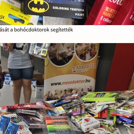
ztását a bohócdoktorok segítették