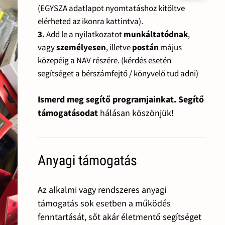
(EGYSZA adatlapot nyomtatáshoz kitöltve
elérheted az ikonra kattintva).
3.
Add le a nyilatkozatot
munkáltatódnak
,
vagy
személyesen
, illetve
postán
május
közepéig a NAV részére. (kérdés esetén
segítséget a bérszámfejtő / könyvelő tud adni)
Ismerd meg segítő programjainkat. Segítő
támogatásodat
hálásan köszönjük!
Anyagi támogatás
Az alkalmi vagy rendszeres anyagi
támogatás sok esetben a működés
fenntartását, sőt akár életmentő segítséget