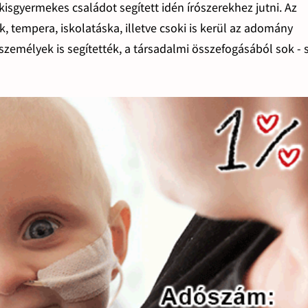
sgyermekes családot segített idén írószerekhez jutni. Az
ték, tempera, iskolatáska, illetve csoki is kerül az adomány
emélyek is segítették, a társadalmi összefogásából sok - 