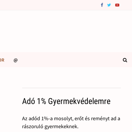
OR
@
Adó 1% Gyermekvédelemre
Az adód 1%-a mosolyt, erőt és reményt ad a
rászoruló gyermekeknek.