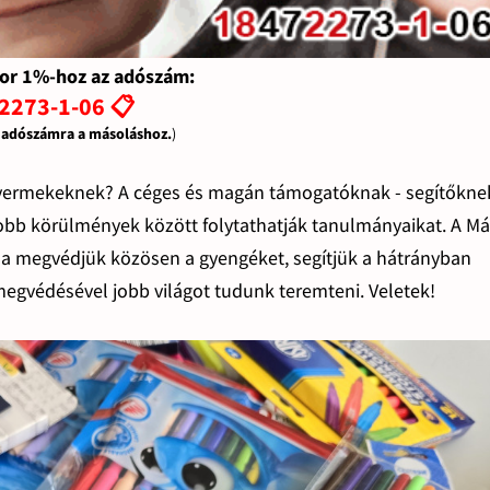
or 1%-hoz az adószám:
2273-1-06 📋
z adószámra a másoláshoz.
)
isgyermekeknek? A céges és magán támogatóknak - segítőkne
bb körülmények között folytathatják tanulmányaikat. A Má
Ha megvédjük közösen a gyengéket, segítjük a hátrányban
megvédésével jobb világot tudunk teremteni. Veletek!