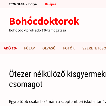
2026.08.07. - Ibolya
Belépés
Bohócdoktorok
Bohócdoktorok adó 1% támogatása
ADÓ 1%
FŐLAP
OLVASÓ
FOTÓK
SZERETETCSO
Ötezer nélkülöző kisgyermek
csomagot
Egyre több család számára a szeptemberi iskolai tané