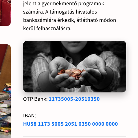
jelent a gyermekmentő programok
számára. A támogatás hivatalos
bankszámlára érkezik, átlátható módon
kerül felhasználásra.
OTP Bank:
11735005-20510350
IBAN:
HU58 1173 5005 2051 0350 0000 0000