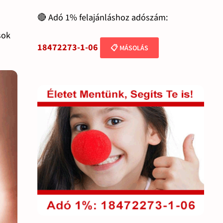
🔴 Adó 1% felajánláshoz adószám:
sok
18472273-1-06
📋 MÁSOLÁS