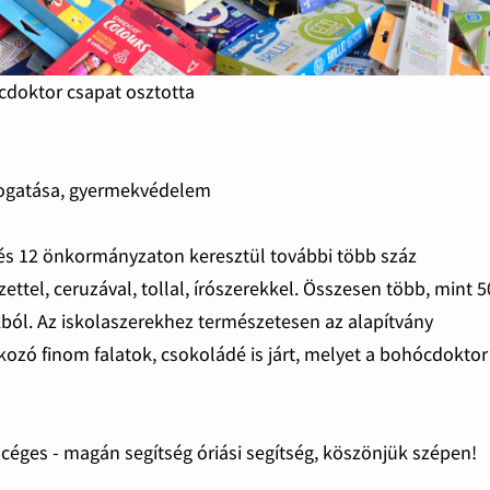
cdoktor csapat osztotta
mogatása, gyermekvédelem
és 12 önkormányzaton keresztül további több száz
tel, ceruzával, tollal, írószerekkel. Összesen több, mint 
ból. Az iskolaszerekhez természetesen az alapítvány
kozó finom falatok, csokoládé is járt, melyet a bohócdoktor
 céges - magán segítség óriási segítség, köszönjük szépen!