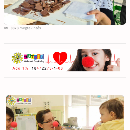
3373
megtekintés