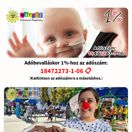
Adóbevalláskor 1%-hoz az adószám:
18472273-1-06 📋
(
Kattintson az adószámra a másoláshoz.
)