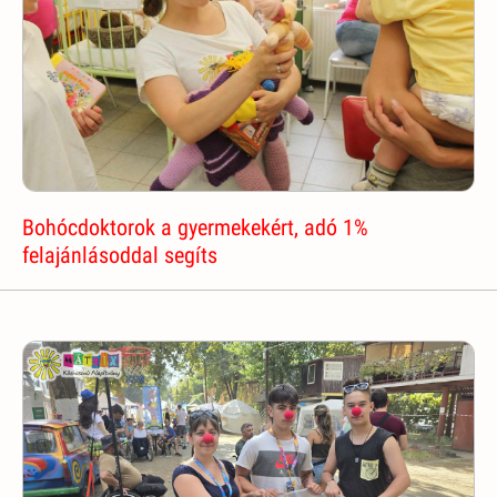
Bohócdoktorok a gyermekekért, adó 1%
felajánlásoddal segíts