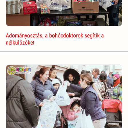
Adományosztás, a bohócdoktorok segítik a
nélkülözőket