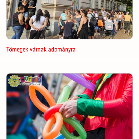
Tömegek várnak adományra