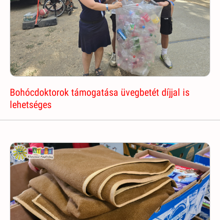
Bohócdoktorok támogatása üvegbetét díjjal is
lehetséges