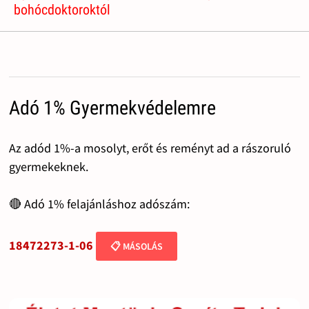
bohócdoktoroktól
Adó 1% Gyermekvédelemre
Az adód 1%-a mosolyt, erőt és reményt ad a rászoruló
gyermekeknek.
🔴 Adó 1% felajánláshoz adószám:
18472273-1-06
📋 MÁSOLÁS