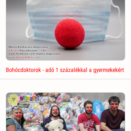
Bohócdoktorok - adó 1 százalékkal a gyermekekért