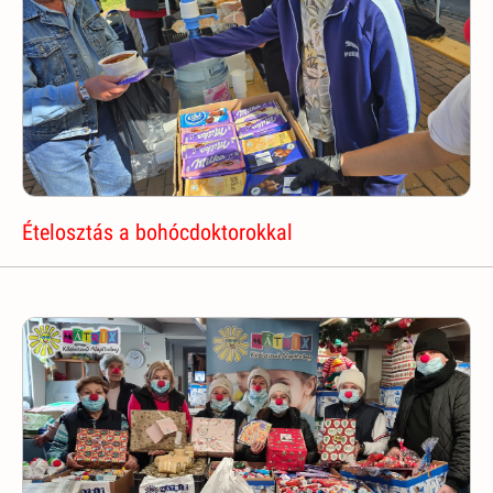
Ételosztás a bohócdoktorokkal