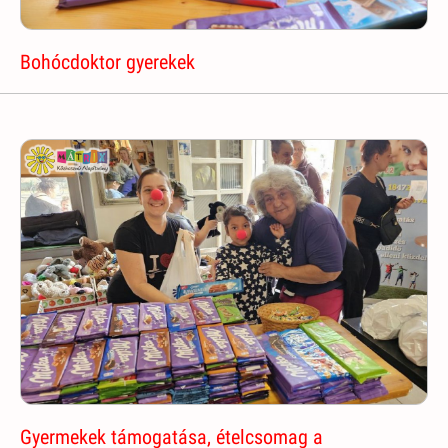
Bohócdoktor gyerekek
Gyermekek támogatása, ételcsomag a