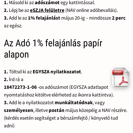
1.
Másold ki az
adószámot
egy kattintással.
2.
Lépj be az
eSZJA felületre
(NAV online adóbevallás).
3.
Add le az
1% felajánlást
május 20-ig – mindössze
2 perc
az egész.
Az Adó 1% felajánlás papír
alapon
1.
Töltsd ki az
EGYSZA nyilatkozatot
.
2.
Írd rá a
18472273-1-06
-os adószámot (EGYSZA adatlapot
nyomtatáshoz kitöltve elérheted az ikonra kattintva).
3.
Add le a nyilatkozatot
munkáltatódnak
, vagy
személyesen
, illetve
postán
május közepéig a NAV részére.
(kérdés esetén segítséget a bérszámfejtő / könyvelő tud
adni)