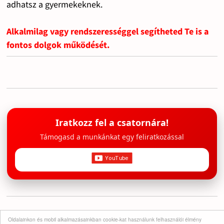
adhatsz a gyermekeknek.
Alkalmilag vagy rendszerességgel segítheted Te is a
fontos dolgok működését.
Iratkozz fel a csatornára!
Támogasd a munkánkat egy feliratkozással
Tárgyi adományok
Oldalainkon és mobil alkalmazásainkban cookie-kat használunk felhasználói élmény