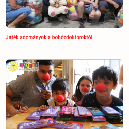
Játék adományok a bohócdoktoroktól