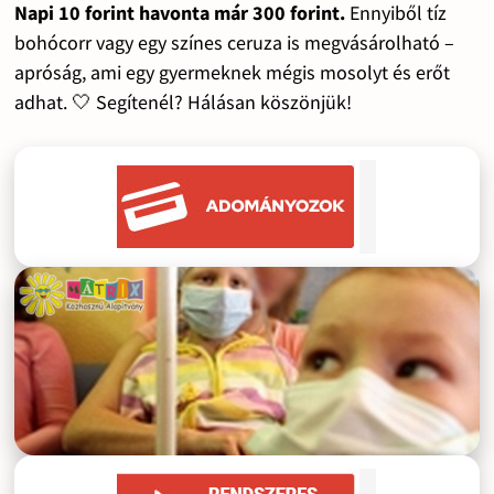
Napi 10 forint havonta már 300 forint.
Ennyiből tíz
bohócorr vagy egy színes ceruza is megvásárolható –
apróság, ami egy gyermeknek mégis mosolyt és erőt
adhat. 🤍 Segítenél? Hálásan köszönjük!