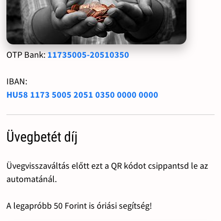
OTP Bank:
11735005-20510350
IBAN:
HU58 1173 5005 2051 0350 0000 0000
Üvegbetét díj
Üvegvisszaváltás előtt ezt a QR kódot csippantsd le az
automatánál.
A legapróbb 50 Forint is óriási segítség!