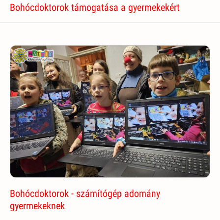
Bohócdoktorok támogatása a gyermekekért
Bohócdoktorok - számítógép adomány
gyermekeknek