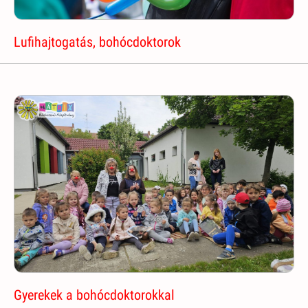
Lufihajtogatás, bohócdoktorok
Gyerekek a bohócdoktorokkal