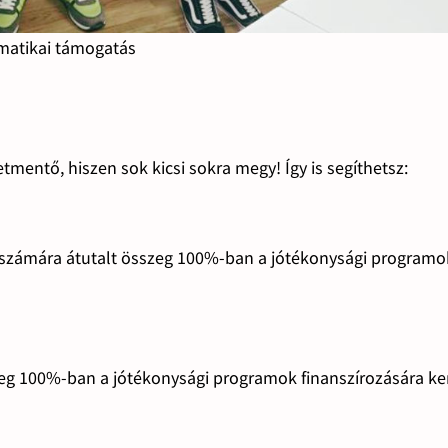
matikai támogatás
tmentő, hiszen sok kicsi sokra megy! Így is segíthetsz:
aszámára átutalt összeg 100%-ban a jótékonysági programo
zeg 100%-ban a jótékonysági programok finanszírozására ke