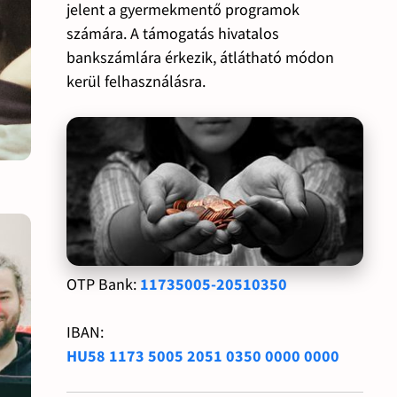
jelent a gyermekmentő programok
számára. A támogatás hivatalos
bankszámlára érkezik, átlátható módon
kerül felhasználásra.
OTP Bank:
11735005-20510350
IBAN:
HU58 1173 5005 2051 0350 0000 0000