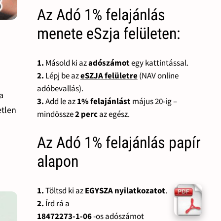
Az Adó 1% felajánlás
menete eSzja felületen:
1.
Másold ki az
adószámot
egy kattintással.
2.
Lépj be az
eSZJA felületre
(NAV online
adóbevallás).
a
3.
Add le az
1% felajánlást
május 20-ig –
etlen
mindössze
2 perc
az egész.
ó
Az Adó 1% felajánlás papír
alapon
1.
Töltsd ki az
EGYSZA nyilatkozatot
.
2.
Írd rá a
18472273-1-06
-os adószámot