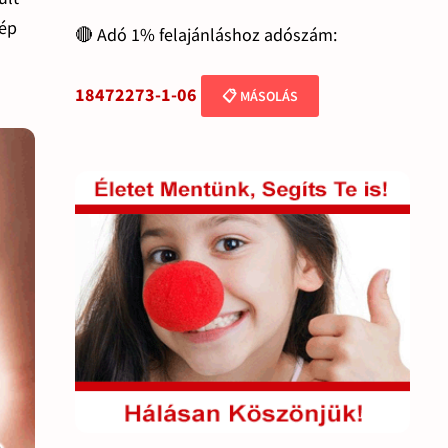
gép
🔴 Adó 1% felajánláshoz adószám:
18472273-1-06
📋 MÁSOLÁS