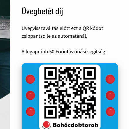
Üvegbetét díj
Üvegvisszaváltás előtt ezt a QR kódot
csippantsd le az automatánál.
A legapróbb 50 Forint is óriási segítség!