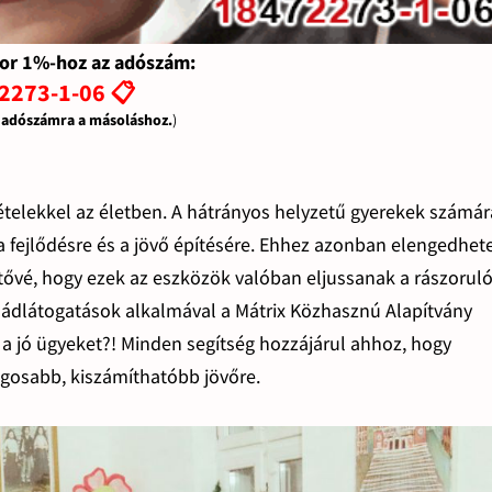
or 1%-hoz az adószám:
2273-1-06 📋
z adószámra a másoláshoz.
)
ételekkel az életben. A hátrányos helyzetű gyerekek számár
 a fejlődésre és a jövő építésére. Ehhez azonban elengedhet
tővé, hogy ezek az eszközök valóban eljussanak a rászorul
dlátogatások alkalmával a Mátrix Közhasznú Alapítvány
 jó ügyeket?! Minden segítség hozzájárul ahhoz, hogy
ágosabb, kiszámíthatóbb jövőre.