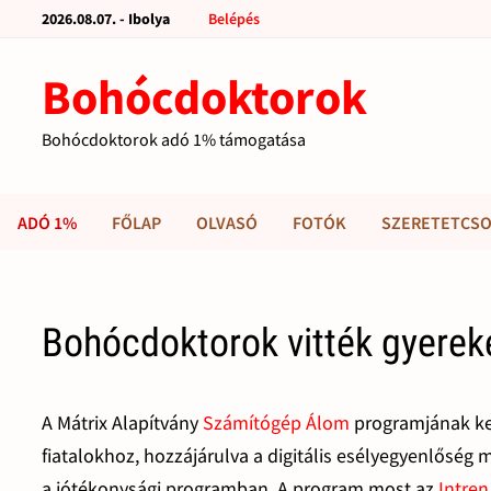
2026.08.07. - Ibolya
Belépés
Bohócdoktorok
Bohócdoktorok adó 1% támogatása
ADÓ 1%
FŐLAP
OLVASÓ
FOTÓK
SZERETETCSO
Bohócdoktorok vitték gyerek
A Mátrix Alapítvány
Számítógép Álom
programjának ke
fiatalokhoz, hozzájárulva a digitális esélyegyenlőség
a jótékonysági programban. A program most az
Intren