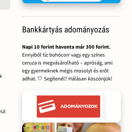
Bankkártyás adományozás
Napi 10 forint havonta már 300 forint.
Ennyiből tíz bohócorr vagy egy színes
ceruza is megvásárolható – apróság, ami
egy gyermeknek mégis mosolyt és erőt
k
adhat. 🤍 Segítenél? Hálásan köszönjük!
rül