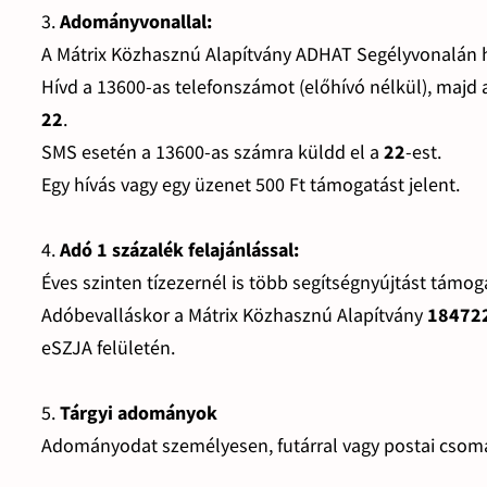
3.
Adományvonallal:
A Mátrix Közhasznú Alapítvány ADHAT Segélyvonalán hí
Hívd a 13600-as telefonszámot (előhívó nélkül), majd
22
.
SMS esetén a 13600-as számra küldd el a
22
-est.
Egy hívás vagy egy üzenet 500 Ft támogatást jelent.
4.
Adó 1 százalék felajánlással:
Éves szinten tízezernél is több segítségnyújtást támo
Adóbevalláskor a Mátrix Közhasznú Alapítvány
18472
eSZJA felületén.
5.
Tárgyi adományok
Adományodat személyesen, futárral vagy postai csoma