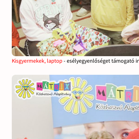
Kisgyermekek, laptop
- esélyegyenlőséget támogató i