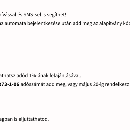
vással és SMS-sel is segíthet!
 az automata bejelentkezése után add meg az alapítvány kód
gathatsz adód 1%-ának felajánlásával.
273-1-06
adószámát add meg, vagy május 20-ig rendelkezz
gban is eljuttathatod.