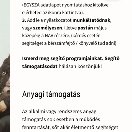
(EGYSZA adatlapot nyomtatáshoz kitöltve
elérheted az ikonra kattintva).
3.
Add le a nyilatkozatot
munkáltatódnak
,
vagy
személyesen
, illetve
postán
május
közepéig a NAV részére. (kérdés esetén
segítséget a bérszámfejtő / könyvelő tud adni)
Ismerd meg segítő programjainkat. Segítő
támogatásodat
hálásan köszönjük!
Anyagi támogatás
Az alkalmi vagy rendszeres anyagi
támogatás sok esetben a működés
fenntartását, sőt akár életmentő segítséget