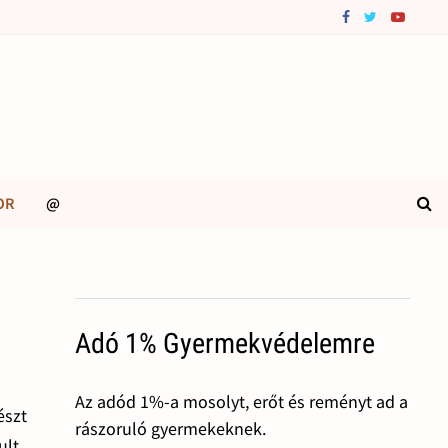
OR
@
Adó 1% Gyermekvédelemre
Az adód 1%-a mosolyt, erőt és reményt ad a
észt
rászoruló gyermekeknek.
ult