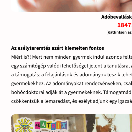
Adóbevallásk
1847
(
Kattintson a
Az esélyteremtés azért kiemelten fontos
Miért is?! Mert nem minden gyermek indul azonos felt
egy számítógép valódi lehetőséget jelent a tanulásra,
a támogatás: a felajánlások és adományok teszik lehe
gyermekekhez. Az adományokat rendezvényeken, csalá
bohócdoktorai adják át a gyermekeknek. Támogatnád a
csökkentsük a lemaradást, és esélyt adjunk egy igazs