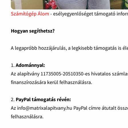
Számítógép Álom
- esélyegyenlőséget támogató infor
Hogyan segíthetsz?
A legapróbb hozzájárulás, a legkisebb támogatás is éle
1.
Adománnyal:
Az alapítvány 11735005-20510350-es hivatalos száml
finanszírozására kerül felhasználásra.
2.
PayPal támogatás révén:
Az info@matrixalapitvany.hu PayPal címre átutalt öss
felhasználásra.