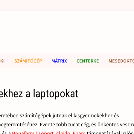
KI
SZÁMÍTÓGÉP
MÁTRIX
CENTERKE
MESEDOKT
ekhez a laptopokat
retében számítógépek jutnak el kisgyermekekhez és
 megteremtéséhez. Évente több tucat cég, és önkéntes vesz r
, és a
Bonafarm Csoport
,
Aleido
,
Epam
támogatásával valós