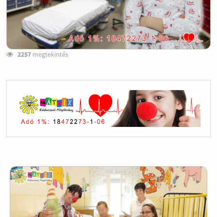
2257
megtekintés