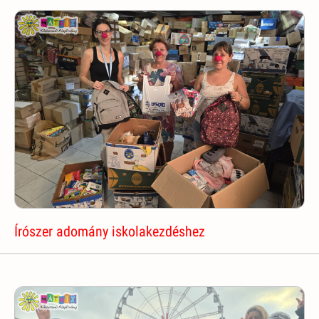
Írószer adomány iskolakezdéshez