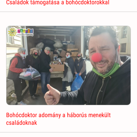
Családok támogatása a bohócdoktorokkal
Bohócdoktor adomány a háborús menekült
családoknak