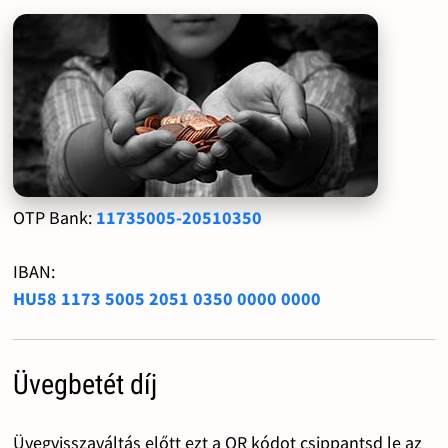
OTP Bank:
11735005-20510350
IBAN:
HU58 1173 5005 2051 0350 0000 0000
Üvegbetét díj
Üvegvisszaváltás előtt ezt a QR kódot csippantsd le az