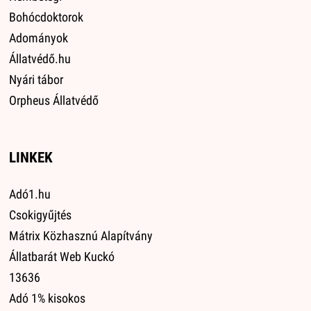
Bohócdoktorok
Adományok
Állatvédő.hu
Nyári tábor
Orpheus Állatvédő
LINKEK
Adó1.hu
Csokigyűjtés
Mátrix Közhasznú Alapítvány
Állatbarát Web Kuckó
13636
Adó 1% kisokos