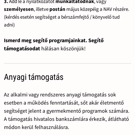
3.
Add le a nyilatkozatot
munkáltatódnak
, vagy
személyesen
, illetve
postán
május közepéig a NAV részére.
(kérdés esetén segítséget a bérszámfejtő / könyvelő tud
adni)
Ismerd meg segítő programjainkat. Segítő
támogatásodat
hálásan köszönjük!
Anyagi támogatás
Az alkalmi vagy rendszeres anyagi támogatás sok
esetben a működés fenntartását, sőt akár életmentő
segítséget jelent a gyermekmentő programok számára.
A támogatás hivatalos bankszámlára érkezik, átlátható
módon kerül felhasználásra.