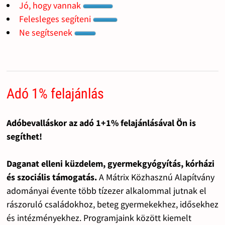
Jó, hogy vannak
Felesleges segíteni
Ne segítsenek
Adó 1% felajánlás
Adóbevalláskor az adó 1+1% felajánlásával Ön is
segíthet!
Daganat elleni küzdelem, gyermekgyógyítás, kórházi
és szociális támogatás.
A Mátrix Közhasznú Alapítvány
adományai évente több tízezer alkalommal jutnak el
rászoruló családokhoz, beteg gyermekekhez, idősekhez
és intézményekhez. Programjaink között kiemelt