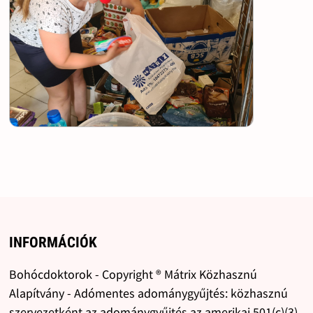
INFORMÁCIÓK
Bohócdoktorok - Copyright ® Mátrix Közhasznú
Alapítvány - Adómentes adománygyűjtés: közhasznú
szervezetként az adománygyűjtés az amerikai 501(c)(3)