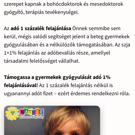
szerepet kapnak a bohócdoktorok és mesedoktorok
gyógyító, terápiás tevékenységei.
Az
adó 1 százalék felajánlása
Önnek semmibe sem
kerül, mégis valódi segítséget jelent a beteg gyermekek
gyógyulásában és a nélkülözők támogatásában. Az szja
1+1% felajánlás az adóbevallás része, amellyel
társadalmi felelősséget vállalhat.
Támogassa a gyermekek gyógyulását adó 1%
felajánlásával!
Az 1 százalék felajánlás nélkül is
ugyanannyi adót fizet – ezért érdemes rendelkezni róla.