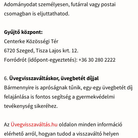
Adományodat személyesen, futárral vagy postai
csomagban is eljuttathatod.
Gyűjtő központ:
Centerke Közösségi Tér
6720 Szeged, Tisza Lajos krt. 12.
Forródrót (időpont-egyeztetés): +36 30 280 2222
6.
Üvegvisszaváltáskor, üvegbetét díjjal
Bármennyire is apróságnak tűnik, egy-egy üvegbetét díj
felajánlása is fontos segítség a gyermekvédelmi
tevékenység sikeréhez.
Az
Üvegvisszaváltás.hu
oldalon minden információ
elérhető arról, hogyan tudod a visszaváltó helyen