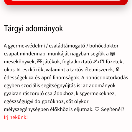
Tárgyi adományok
A gyermekvédelmi / családtámogató / bohócdoktor
csapat mindennapi munkáját nagyban segítik a 📖
mesekönyvek, 🧸 játékok, foglalkoztató ✍️📒 füzetek,
okos 📱 eszközök, valamint a tartós élelmiszerek, 🥫
édességek 🍬 és apró finomságok. A bohócdoktorkodás
egyben szociális segítségnyújtás is: az adományok
gyakran rászoruló családokhoz, kisgyermekekhez,
egészségügyi dolgozókhoz, sőt olykor
mélyszegénységben élőkhöz is eljutnak. 🤍 Segítenél?
Írj nekünk!