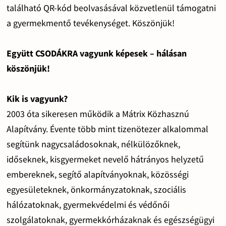
található QR-kód beolvasásával közvetlenül támogatni
a gyermekmentő tevékenységet. Köszönjük!
Együtt CSODÁKRA vagyunk képesek – hálásan
köszönjük!
Kik is vagyunk?
2003 óta sikeresen működik a Mátrix Közhasznú
Alapítvány. Évente több mint tizenötezer alkalommal
segítünk nagycsaládosoknak, nélkülözőknek,
időseknek, kisgyermeket nevelő hátrányos helyzetű
embereknek, segítő alapítványoknak, közösségi
egyesületeknek, önkormányzatoknak, szociális
hálózatoknak, gyermekvédelmi és védőnői
szolgálatoknak, gyermekkórházaknak és egészségügyi