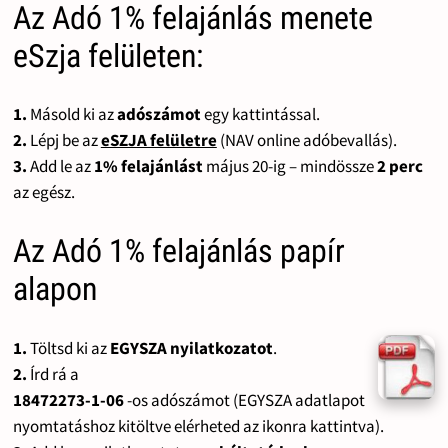
Az Adó 1% felajánlás menete
eSzja felületen:
1.
Másold ki az
adószámot
egy kattintással.
2.
Lépj be az
eSZJA felületre
(NAV online adóbevallás).
3.
Add le az
1% felajánlást
május 20-ig – mindössze
2 perc
az egész.
Az Adó 1% felajánlás papír
alapon
1.
Töltsd ki az
EGYSZA nyilatkozatot
.
2.
Írd rá a
18472273-1-06
-os adószámot (EGYSZA adatlapot
nyomtatáshoz kitöltve elérheted az ikonra kattintva).