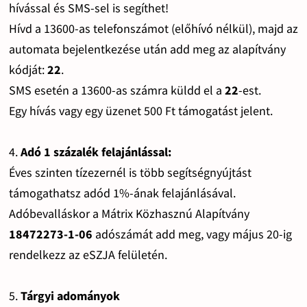
hívással és SMS-sel is segíthet!
Hívd a 13600-as telefonszámot (előhívó nélkül), majd az
automata bejelentkezése után add meg az alapítvány
kódját:
22
.
SMS esetén a 13600-as számra küldd el a
22
-est.
Egy hívás vagy egy üzenet 500 Ft támogatást jelent.
4.
Adó 1 százalék felajánlással:
Éves szinten tízezernél is több segítségnyújtást
támogathatsz adód 1%-ának felajánlásával.
Adóbevalláskor a Mátrix Közhasznú Alapítvány
18472273-1-06
adószámát add meg, vagy május 20-ig
rendelkezz az eSZJA felületén.
5.
Tárgyi adományok