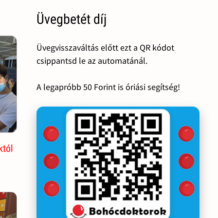
Üvegbetét díj
Üvegvisszaváltás előtt ezt a QR kódot
csippantsd le az automatánál.
A legapróbb 50 Forint is óriási segítség!
któl