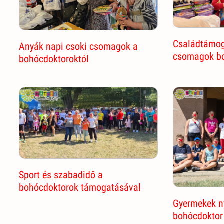
Családtámog
Anyák napi csoki csomagok a
csomagok bo
bohócdoktoroktól
Sport és szabadidő a
bohócdoktorok támogatásával
Gyermekek n
bohócdoktor 