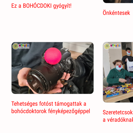
Ez a BOHÓCDOKI gyógyít!
Önkéntesek
Tehetséges fotóst támogattak a
bohócdoktorok fényképezőgéppel
Szeretetcsok
a véradókna