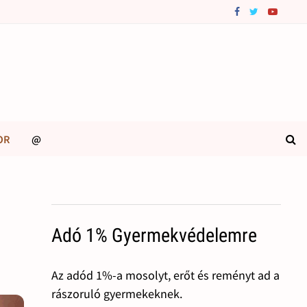
OR
@
Adó 1% Gyermekvédelemre
Az adód 1%-a mosolyt, erőt és reményt ad a
rászoruló gyermekeknek.