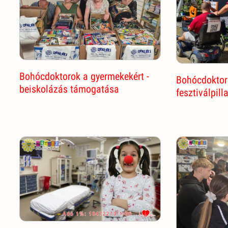
Bohócdoktorok a gyermekekért -
Bohócdoktor
beiskolázás támogatása
fesztiválpill