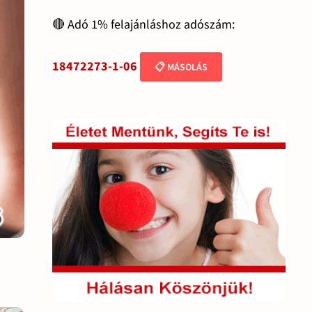
🔴 Adó 1% felajánláshoz adószám:
18472273-1-06
📋 MÁSOLÁS