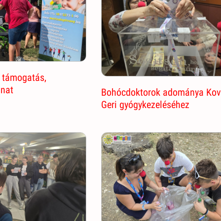
 támogatás,
anat
Bohócdoktorok adománya Ko
Geri gyógykezeléséhez