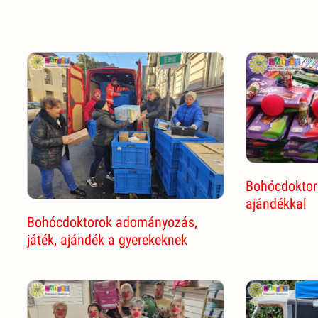
Bohócdoktor 
ajándékkal
Bohócdoktorok adományozás,
játék, ajándék a gyerekeknek