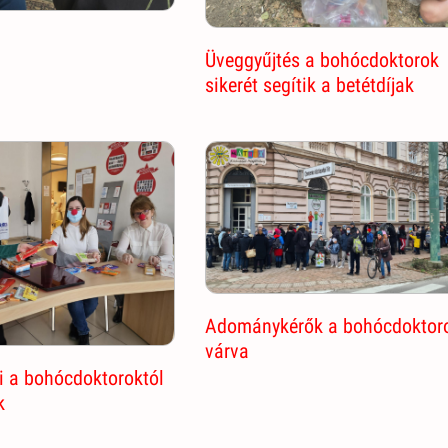
Üveggyűjtés a bohócdoktorok
sikerét segítik a betétdíjak
Adománykérők a bohócdoktor
várva
i a bohócdoktoroktól
k