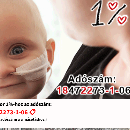
or 1%-hoz az adószám:
2273-1-06 📋
z adószámra a másoláshoz.
)