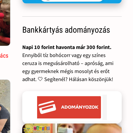
Bankkártyás adományozás
Napi 10 forint havonta már 300 forint.
Ennyiből tíz bohócorr vagy egy színes
vács
ceruza is megvásárolható – apróság, ami
egy gyermeknek mégis mosolyt és erőt
adhat. 🤍 Segítenél? Hálásan köszönjük!