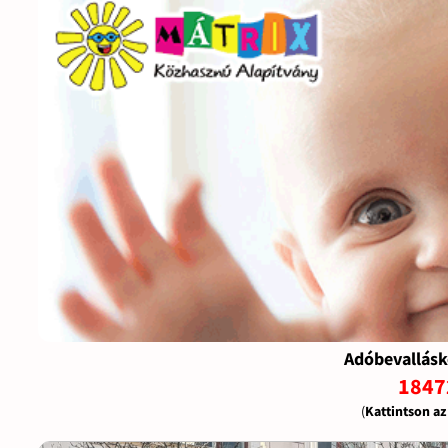
Adóbevallásk
1847
(
Kattintson a