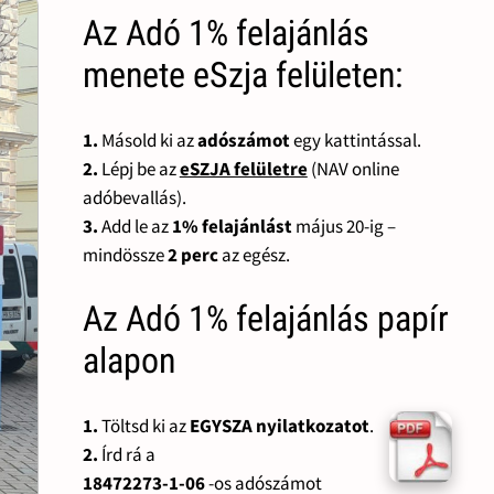
Az Adó 1% felajánlás
menete eSzja felületen:
1.
Másold ki az
adószámot
egy kattintással.
2.
Lépj be az
eSZJA felületre
(NAV online
adóbevallás).
3.
Add le az
1% felajánlást
május 20-ig –
mindössze
2 perc
az egész.
Az Adó 1% felajánlás papír
alapon
1.
Töltsd ki az
EGYSZA nyilatkozatot
.
2.
Írd rá a
18472273-1-06
-os adószámot