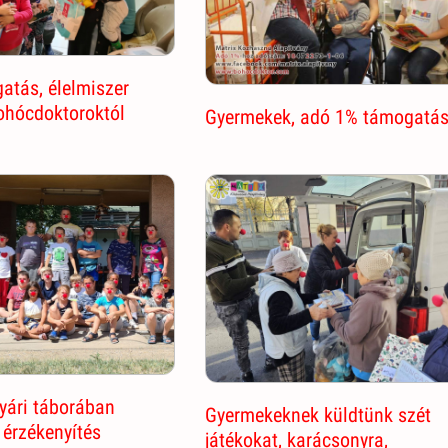
atás, élelmiszer
hócdoktoroktól
Gyermekek, adó 1% támogatá
yári táborában
Gyermekeknek küldtünk szét
érzékenyítés
játékokat, karácsonyra,