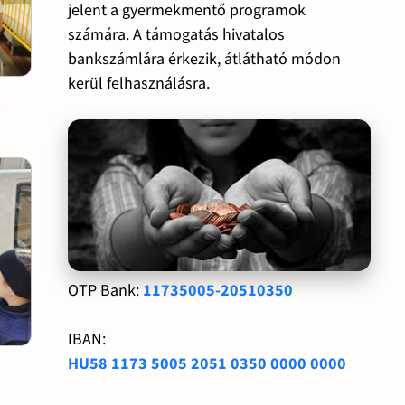
jelent a gyermekmentő programok
számára. A támogatás hivatalos
bankszámlára érkezik, átlátható módon
kerül felhasználásra.
s
OTP Bank:
11735005-20510350
IBAN:
HU58 1173 5005 2051 0350 0000 0000