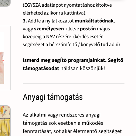
(EGYSZA adatlapot nyomtatáshoz kitöltve
elérheted az ikonra kattintva).
3.
Add le a nyilatkozatot
munkáltatódnak
,
vagy
személyesen
, illetve
postán
május
közepéig a NAV részére. (kérdés esetén
segítséget a bérszámfejtő / könyvelő tud adni)
Ismerd meg segítő programjainkat. Segítő
támogatásodat
hálásan köszönjük!
Anyagi támogatás
Az alkalmi vagy rendszeres anyagi
támogatás sok esetben a működés
fenntartását, sőt akár életmentő segítséget