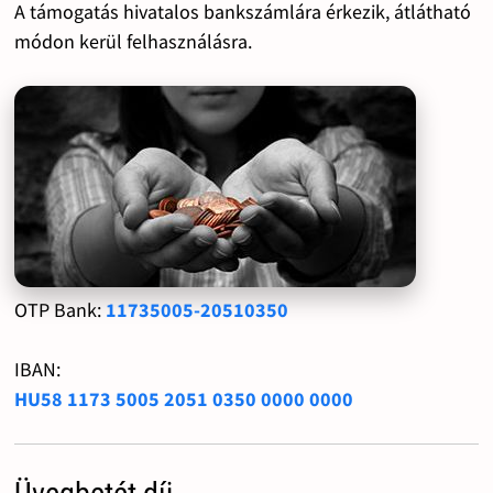
A támogatás hivatalos bankszámlára érkezik, átlátható
módon kerül felhasználásra.
OTP Bank:
11735005-20510350
IBAN:
HU58 1173 5005 2051 0350 0000 0000