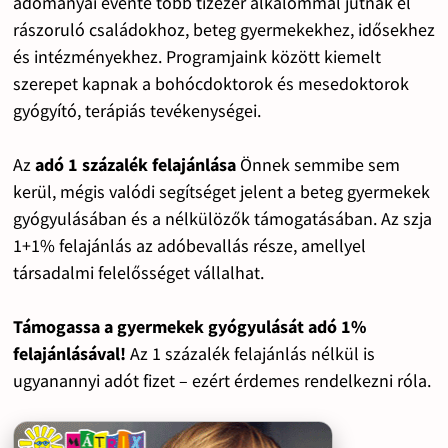
adományai évente több tízezer alkalommal jutnak el
rászoruló családokhoz, beteg gyermekekhez, idősekhez
és intézményekhez. Programjaink között kiemelt
szerepet kapnak a bohócdoktorok és mesedoktorok
gyógyító, terápiás tevékenységei.
Az
adó 1 százalék felajánlása
Önnek semmibe sem
kerül, mégis valódi segítséget jelent a beteg gyermekek
gyógyulásában és a nélkülözők támogatásában. Az szja
1+1% felajánlás az adóbevallás része, amellyel
társadalmi felelősséget vállalhat.
Támogassa a gyermekek gyógyulását adó 1%
felajánlásával!
Az 1 százalék felajánlás nélkül is
ugyanannyi adót fizet – ezért érdemes rendelkezni róla.