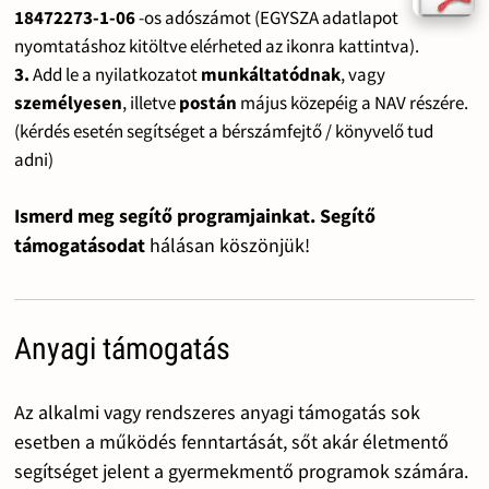
18472273-1-06
-os adószámot (EGYSZA adatlapot
nyomtatáshoz kitöltve elérheted az ikonra kattintva).
3.
Add le a nyilatkozatot
munkáltatódnak
, vagy
személyesen
, illetve
postán
május közepéig a NAV részére.
(kérdés esetén segítséget a bérszámfejtő / könyvelő tud
adni)
Ismerd meg segítő programjainkat. Segítő
támogatásodat
hálásan köszönjük!
Anyagi támogatás
Az alkalmi vagy rendszeres anyagi támogatás sok
esetben a működés fenntartását, sőt akár életmentő
segítséget jelent a gyermekmentő programok számára.