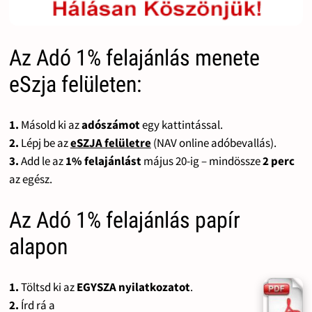
Az Adó 1% felajánlás menete
eSzja felületen:
1.
Másold ki az
adószámot
egy kattintással.
2.
Lépj be az
eSZJA felületre
(NAV online adóbevallás).
3.
Add le az
1% felajánlást
május 20-ig – mindössze
2 perc
az egész.
Az Adó 1% felajánlás papír
alapon
1.
Töltsd ki az
EGYSZA nyilatkozatot
.
2.
Írd rá a