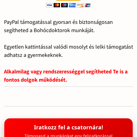
PayPal támogatással gyorsan és biztonságosan
segítheted a Bohócdoktorok munkáját.
Egyetlen kattintással valódi mosolyt és lelki támogatást
adhatsz a gyermekeknek.
Alkalmilag vagy rendszerességgel segítheted Te is a
fontos dolgok működését.
Iratkozz fel a csatornára!
Támogasd a munkánkat egy feliratkozással