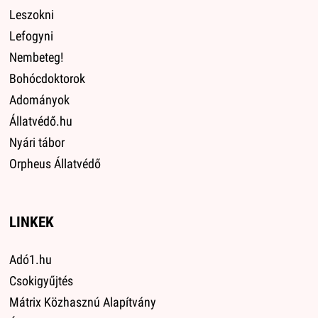
Leszokni
Lefogyni
Nembeteg!
Bohócdoktorok
Adományok
Állatvédő.hu
Nyári tábor
Orpheus Állatvédő
LINKEK
Adó1.hu
Csokigyűjtés
Mátrix Közhasznú Alapítvány