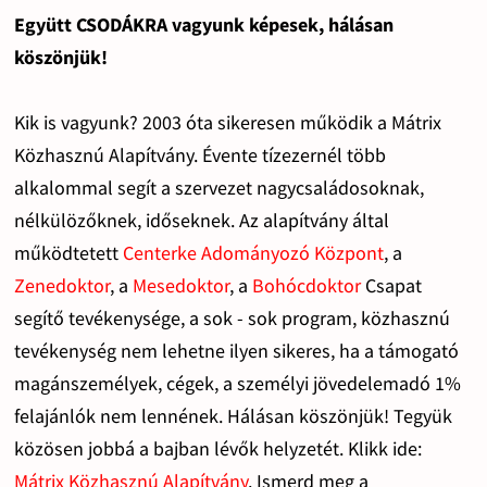
Együtt CSODÁKRA vagyunk képesek, hálásan
köszönjük!
Kik is vagyunk? 2003 óta sikeresen működik a Mátrix
Közhasznú Alapítvány. Évente tízezernél több
alkalommal segít a szervezet nagycsaládosoknak,
nélkülözőknek, időseknek. Az alapítvány által
működtetett
Centerke Adományozó Központ
, a
Zenedoktor
, a
Mesedoktor
, a
Bohócdoktor
Csapat
segítő tevékenysége, a sok - sok program, közhasznú
tevékenység nem lehetne ilyen sikeres, ha a támogató
magánszemélyek, cégek, a személyi jövedelemadó 1%
felajánlók nem lennének. Hálásan köszönjük! Tegyük
közösen jobbá a bajban lévők helyzetét. Klikk ide:
Mátrix Közhasznú Alapítvány
. Ismerd meg a