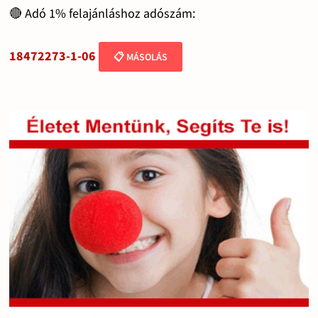
🔴 Adó 1% felajánláshoz adószám:
18472273-1-06
📋 MÁSOLÁS