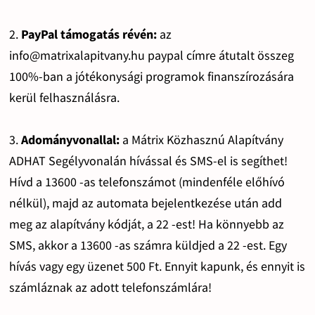
2.
PayPal támogatás révén:
az
info@matrixalapitvany.hu paypal címre átutalt összeg
100%-ban a jótékonysági programok finanszírozására
kerül felhasználásra.
3.
Adományvonallal:
a Mátrix Közhasznú Alapítvány
ADHAT Segélyvonalán hívással és SMS-el is segíthet!
Hívd a 13600 -as telefonszámot (mindenféle előhívó
nélkül), majd az automata bejelentkezése után add
meg az alapítvány kódját, a 22 -est! Ha könnyebb az
SMS, akkor a 13600 -as számra küldjed a 22 -est. Egy
hívás vagy egy üzenet 500 Ft. Ennyit kapunk, és ennyit is
számláznak az adott telefonszámlára!