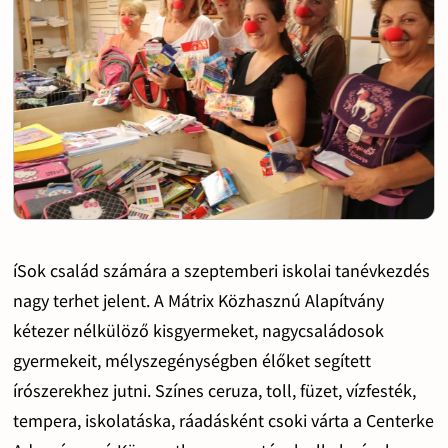
íSok család számára a szeptemberi iskolai tanévkezdés
nagy terhet jelent. A Mátrix Közhasznú Alapítvány
kétezer nélkülöző kisgyermeket, nagycsaládosok
gyermekeit, mélyszegénységben élőket segített
írószerekhez jutni. Színes ceruza, toll, füzet, vízfesték,
tempera, iskolatáska, ráadásként csoki várta a Centerke