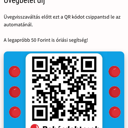
Üvegbetét díj
Üvegvisszaváltás előtt ezt a QR kódot csippantsd le az
automatánál.
A legapróbb 50 Forint is óriási segítség!