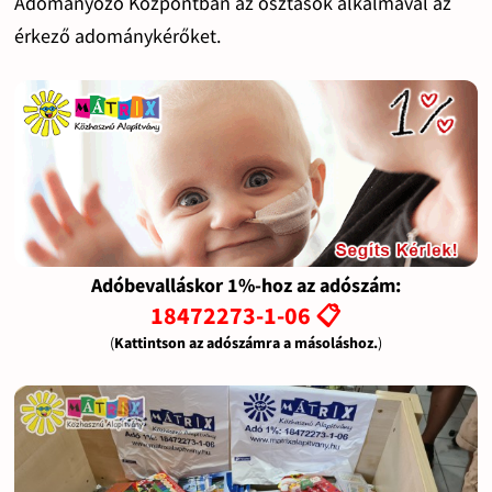
Adományozó Központban az osztások alkalmával az
érkező adománykérőket.
Adóbevalláskor 1%-hoz az adószám:
18472273-1-06 📋
(
Kattintson az adószámra a másoláshoz.
)