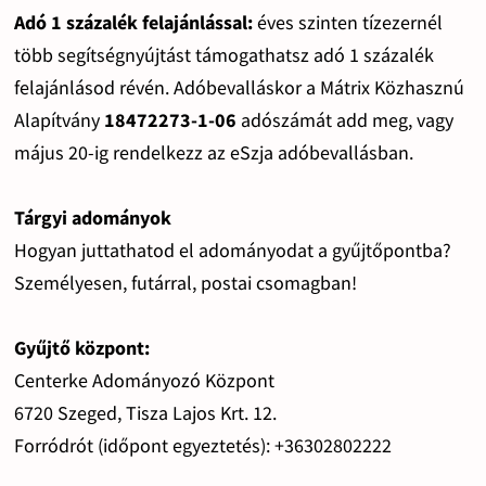
Adó 1 százalék felajánlással:
éves szinten tízezernél
több segítségnyújtást támogathatsz adó 1 százalék
felajánlásod révén. Adóbevalláskor a Mátrix Közhasznú
Alapítvány
18472273-1-06
adószámát add meg, vagy
május 20-ig rendelkezz az eSzja adóbevallásban.
Tárgyi adományok
Hogyan juttathatod el adományodat a gyűjtőpontba?
Személyesen, futárral, postai csomagban!
Gyűjtő központ:
Centerke Adományozó Központ
6720 Szeged, Tisza Lajos Krt. 12.
Forródrót (időpont egyeztetés): +36302802222