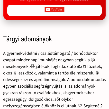
Tárgyi adományok
A gyermekvédelmi / családtámogató / bohócdoktor
csapat mindennapi munkáját nagyban segítik a 📖
mesekönyvek, 🧸 játékok, foglalkoztató ✍️📒 füzetek,
okos 📱 eszközök, valamint a tartós élelmiszerek, 🥫
édességek 🍬 és apró finomságok. A bohócdoktorkodás
egyben szociális segítségnyújtás is: az adományok
gyakran rászoruló családokhoz, kisgyermekekhez,
egészségügyi dolgozókhoz, sőt olykor
mélyszegénységben élőkhöz is eljutnak. 🤍 Segítenél?