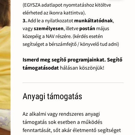
(EGYSZA adatlapot nyomtatáshoz kitöltve
elérheted az ikonra kattintva).
3.
Add le a nyilatkozatot
munkáltatódnak
,
vagy
személyesen
, illetve
postán
május
közepéig a NAV részére. (kérdés esetén
segítséget a bérszámfejtő / könyvelő tud adni)
Ismerd meg segítő programjainkat. Segítő
támogatásodat
hálásan köszönjük!
Anyagi támogatás
Az alkalmi vagy rendszeres anyagi
támogatás sok esetben a működés
fenntartását, sőt akár életmentő segítséget