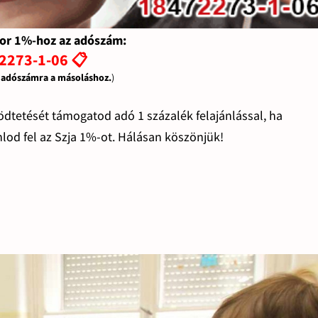
or 1%-hoz az adószám:
2273-1-06 📋
z adószámra a másoláshoz.
)
tetését támogatod adó 1 százalék felajánlással, ha
lod fel az Szja 1%-ot. Hálásan köszönjük!