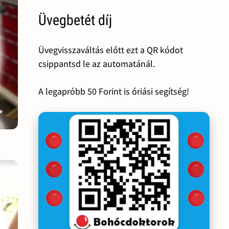
Üvegbetét díj
Üvegvisszaváltás előtt ezt a QR kódot
csippantsd le az automatánál.
A legapróbb 50 Forint is óriási segítség!