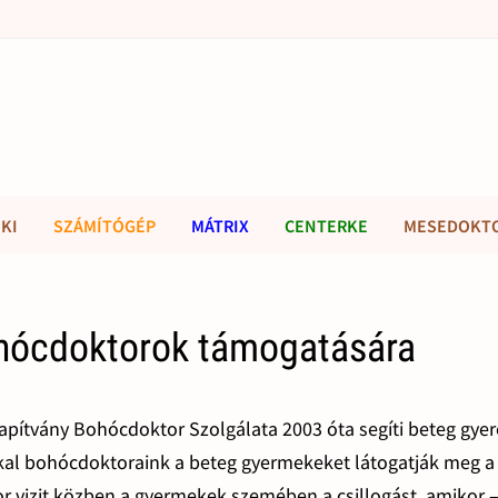
KI
SZÁMÍTÓGÉP
MÁTRIX
CENTERKE
MESEDOKT
ohócdoktorok támogatására
lapítvány Bohócdoktor Szolgálata 2003 óta segíti beteg gye
nkkal bohócdoktoraink a beteg gyermekeket látogatják meg a
r vizit közben a gyermekek szemében a csillogást, amikor 