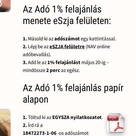
Az Adó 1% felajánlás
menete eSzja felületen:
1.
Másold ki az
adószámot
egy kattintással.
2.
Lépj be az
eSZJA felületre
(NAV online
adóbevallás).
3.
Add le az
1% felajánlást
május 20-ig –
mindössze
2 perc
az egész.
Az Adó 1% felajánlás papír
alapon
1.
Töltsd ki az
EGYSZA nyilatkozatot
.
2.
Írd rá a
18472273-1-06
-os adószámot