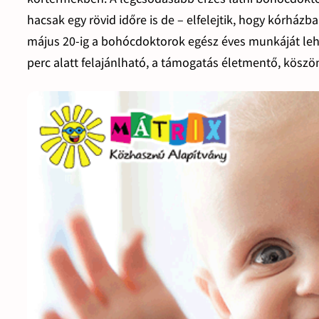
hacsak egy rövid időre is de – elfelejtik, hogy kórház
május 20-ig a bohócdoktorok egész éves munkáját lehe
perc alatt felajánlható, a támogatás életmentő, köszö