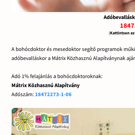
Adóbevallásk
1847
(
Kattintson a
A bohócdoktor és mesedoktor segítő programok működ
adóbevalláskor a Mátrix Közhasznú Alapítványnak aján
Adó 1% felajánlás a bohócdoktoroknak:
Mátrix Közhasznú Alapítvány
Adószám:
18472273-1-06