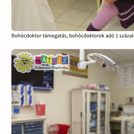
Bohócdoktor támogatás, bohócdoktorok adó 1 száza