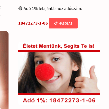
,
🔴 Adó 1% felajánláshoz adószám:
2
18472273-1-06
📋 MÁSOLÁS