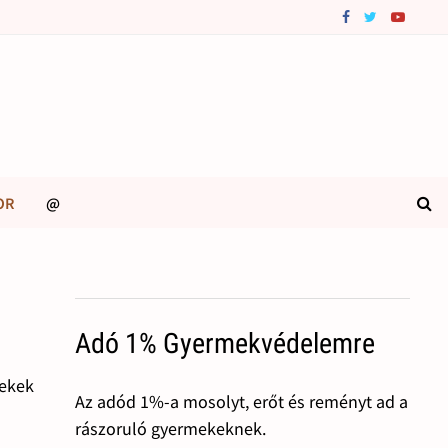
OR
@
Adó 1% Gyermekvédelemre
rekek
Az adód 1%-a mosolyt, erőt és reményt ad a
rászoruló gyermekeknek.
–