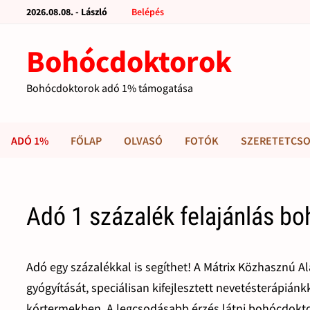
2026.08.08. - László
Belépés
Bohócdoktorok
Bohócdoktorok adó 1% támogatása
ADÓ 1%
FŐLAP
OLVASÓ
FOTÓK
SZERETETCSO
Adó 1 százalék felajánlás b
Adó egy százalékkal is segíthet! A Mátrix Közhasznú A
gyógyítását, speciálisan kifejlesztett nevetésterápiá
kórtermekben. A legcsodásabb érzés látni bohócdokto