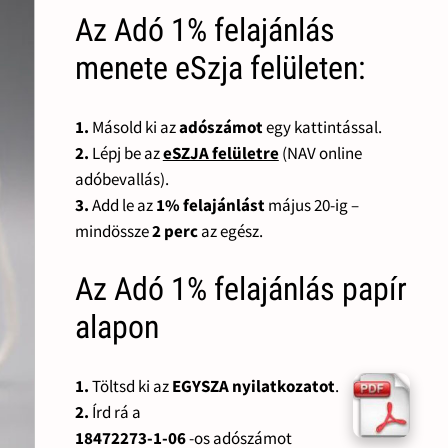
Az Adó 1% felajánlás
menete eSzja felületen:
1.
Másold ki az
adószámot
egy kattintással.
2.
Lépj be az
eSZJA felületre
(NAV online
adóbevallás).
3.
Add le az
1% felajánlást
május 20-ig –
mindössze
2 perc
az egész.
Az Adó 1% felajánlás papír
alapon
1.
Töltsd ki az
EGYSZA nyilatkozatot
.
2.
Írd rá a
18472273-1-06
-os adószámot