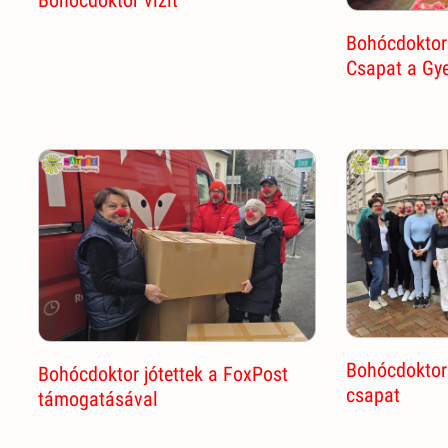
Bohócdoktor vizit
Bohócdoktor
Csapat a Gye
Bohócdoktor 
Bohócdoktor jótettek a FoxPost
csapat
támogatásával