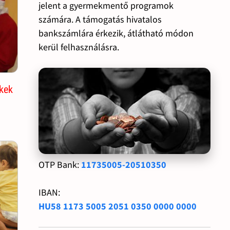
jelent a gyermekmentő programok
számára. A támogatás hivatalos
bankszámlára érkezik, átlátható módon
kerül felhasználásra.
kek
OTP Bank:
11735005-20510350
IBAN:
HU58 1173 5005 2051 0350 0000 0000