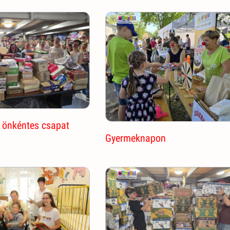
 önkéntes csapat
Gyermeknapon