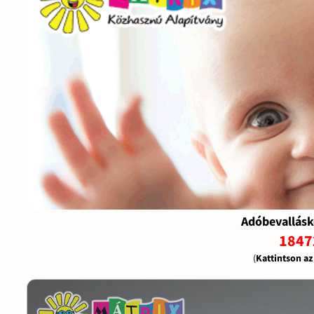
Adóbevallásk
1847
(
Kattintson a