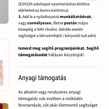
(EGYSZA adatlapot nyomtatáshoz kitöltve
elérheted az ikonra kattintva).
3.
Add le a nyilatkozatot
munkáltatódnak
,
vagy
személyesen
, illetve
postán
május
közepéig a NAV részére. (kérdés esetén
segítséget a bérszámfejtő / könyvelő tud adni)
Ismerd meg segítő programjainkat. Segítő
támogatásodat
hálásan köszönjük!
Anyagi támogatás
Az alkalmi vagy rendszeres anyagi
támogatás sok esetben a működés
fenntartását, sőt akár életmentő segítséget