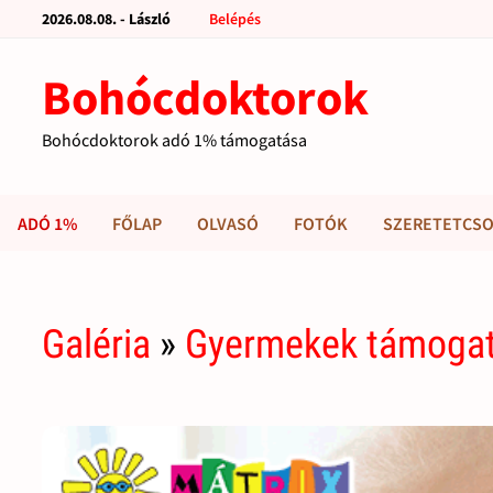
2026.08.08. - László
Belépés
Bohócdoktorok
Bohócdoktorok adó 1% támogatása
ADÓ 1%
FŐLAP
OLVASÓ
FOTÓK
SZERETETCSO
Galéria
»
Gyermekek támoga