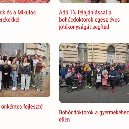
Adó 1% felajánlással a
ok és a Mikulás
bohócdoktorok egész éves
rekekkel
jótékonyságát segíted
önkéntes fejlesztő
Bohócdoktorok a gyermekéhe
ellen