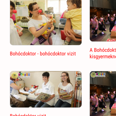
A Bohócdokt
Bohócdoktor - bohócdoktor vizit
kisgyermekne