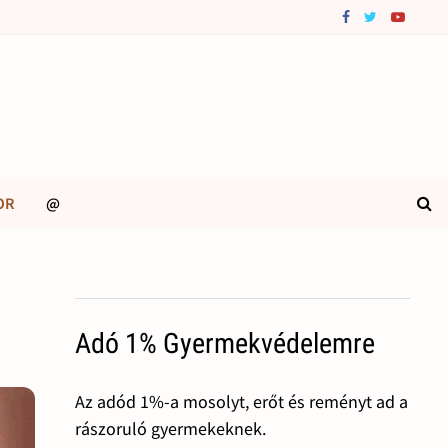
OR
@
Adó 1% Gyermekvédelemre
Az adód 1%-a mosolyt, erőt és reményt ad a
rászoruló gyermekeknek.