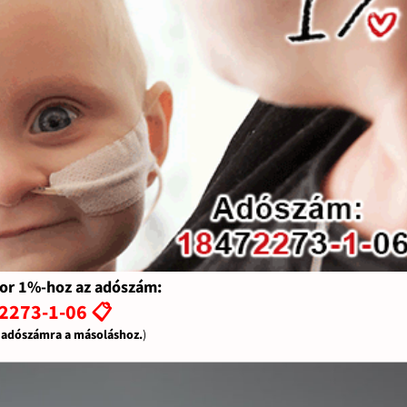
or 1%-hoz az adószám:
2273-1-06 📋
z adószámra a másoláshoz.
)