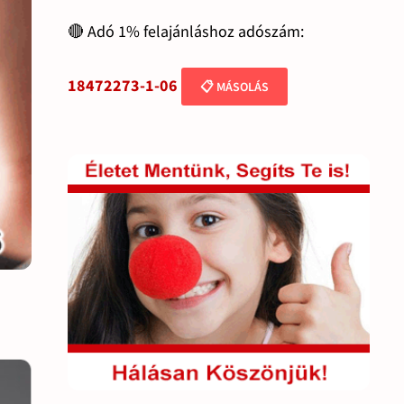
🔴 Adó 1% felajánláshoz adószám:
18472273-1-06
📋 MÁSOLÁS