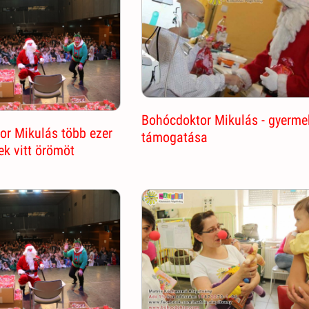
Bohócdoktor Mikulás - gyerme
or Mikulás több ezer
támogatása
k vitt örömöt