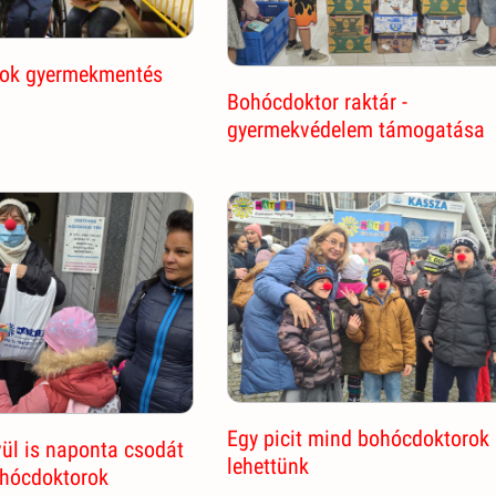
ok gyermekmentés
Bohócdoktor raktár -
gyermekvédelem támogatása
Egy picit mind bohócdoktorok
ül is naponta csodát
lehettünk
ohócdoktorok