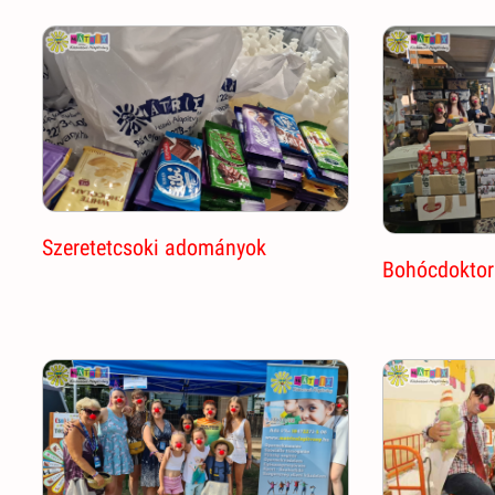
Szeretetcsoki adományok
Bohócdoktor