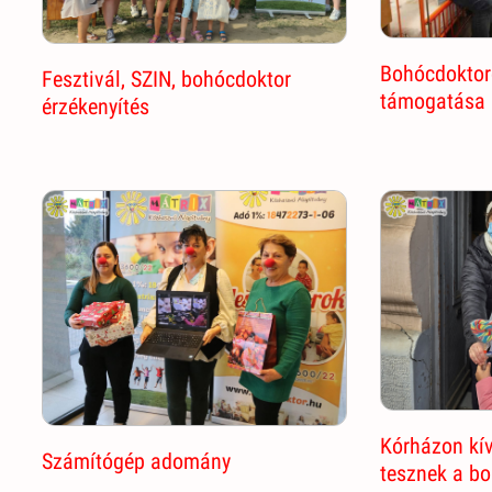
Bohócdoktor
Fesztivál, SZIN, bohócdoktor
támogatása
érzékenyítés
Kórházon kív
Számítógép adomány
tesznek a b