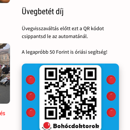
Üvegbetét díj
Üvegvisszaváltás előtt ezt a QR kódot
csippantsd le az automatánál.
A legapróbb 50 Forint is óriási segítség!
zés