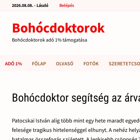
2026.08.08. - László
Belépés
Bohócdoktorok
Bohócdoktorok adó 1% támogatása
ADÓ 1%
FŐLAP
OLVASÓ
FOTÓK
SZERETETCSO
Bohócdoktor segítség az ár
Patocskai István alig több mint egy hete maradt egye
felesége tragikus hirtelenséggel elhunyt. A nehéz he
hatalmas összefogás született. A legkisebb csöppség 