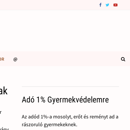
OR
@
ak
Adó 1% Gyermekvédelemre
r
Az adód 1%-a mosolyt, erőt és reményt ad a
rászoruló gyermekeknek.
vány,