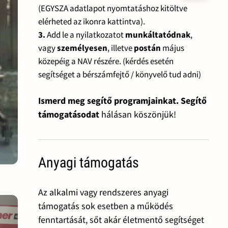
(EGYSZA adatlapot nyomtatáshoz kitöltve
elérheted az ikonra kattintva).
3.
Add le a nyilatkozatot
munkáltatódnak
,
vagy
személyesen
, illetve
postán
május
közepéig a NAV részére. (kérdés esetén
segítséget a bérszámfejtő / könyvelő tud adni)
Ismerd meg segítő programjainkat. Segítő
támogatásodat
hálásan köszönjük!
Anyagi támogatás
Az alkalmi vagy rendszeres anyagi
támogatás sok esetben a működés
fenntartását, sőt akár életmentő segítséget