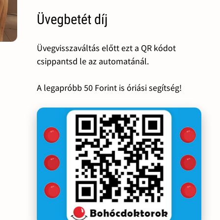
Üvegbetét díj
Üvegvisszaváltás előtt ezt a QR kódot
csippantsd le az automatánál.
A legapróbb 50 Forint is óriási segítség!