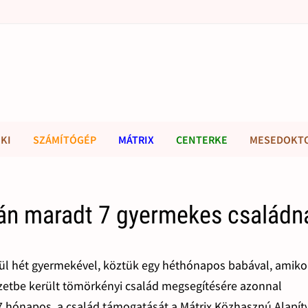
KI
SZÁMÍTÓGÉP
MÁTRIX
CENTERKE
MESEDOKT
ván maradt 7 gyermekes családn
dül hét gyermekével, köztük egy héthónapos babával, amiko
lyzetbe került tömörkényi család megsegítésére azonnal
7 hónapos, a család támogatását a Mátrix Közhasznú Alapít