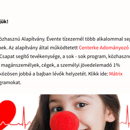
jük!
özhasznú Alapítvány. Évente tízezernél több alkalommal seg
ek. Az alapítvány által működtetett
Centerke Adományozó
Csapat segítő tevékenysége, a sok - sok program, közhaszn
tó magánszemélyek, cégek, a személyi jövedelemadó 1%
özösen jobbá a bajban lévők helyzetét. Klikk ide:
Mátrix
ogramokat.