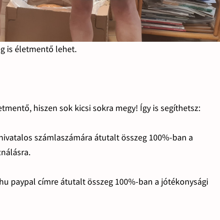
 is életmentő lehet.
tmentő, hiszen sok kicsi sokra megy! Így is segíthetsz:
 hivatalos számlaszámára átutalt összeg 100%-ban a
ználásra.
.hu paypal címre átutalt összeg 100%-ban a jótékonysági