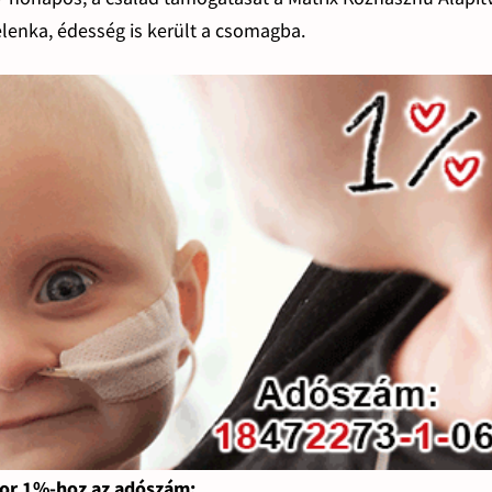
elenka, édesség is került a csomagba.
or 1%-hoz az adószám: