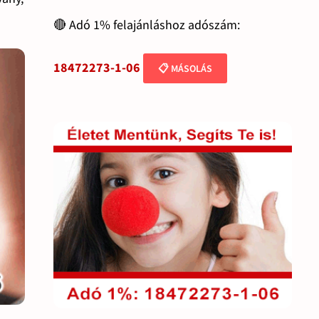
🔴 Adó 1% felajánláshoz adószám:
18472273-1-06
📋 MÁSOLÁS