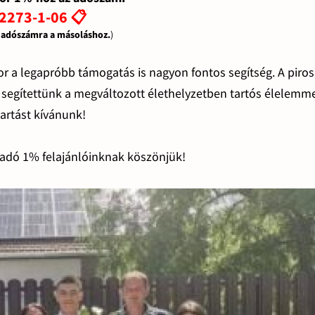
2273-1-06 📋
z adószámra a másoláshoz.
)
or a legapróbb támogatás is nagyon fontos segítség. A piros
segítettünk a megváltozott élethelyzetben tartós élelemme
tartást kívánunk!
adó 1% felajánlóinknak köszönjük!