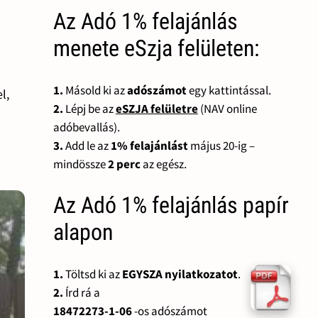
Az Adó 1% felajánlás
menete eSzja felületen:
1.
Másold ki az
adószámot
egy kattintással.
l,
2.
Lépj be az
eSZJA felületre
(NAV online
adóbevallás).
3.
Add le az
1% felajánlást
május 20-ig –
mindössze
2 perc
az egész.
Az Adó 1% felajánlás papír
alapon
1.
Töltsd ki az
EGYSZA nyilatkozatot
.
2.
Írd rá a
18472273-1-06
-os adószámot