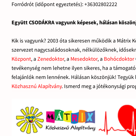
Forródrót (időpont egyeztetés): +36302802222
Együtt CSODÁKRA vagyunk képesek, hálásan köszön
Kik is vagyunk? 2003 óta sikeresen működik a Mátrix K
szervezet nagycsaládosoknak, nélkülözőknek, idősekn
Központ
, a
Zenedoktor
, a
Mesedoktor
, a
Bohócdoktor
tevékenység nem lehetne ilyen sikeres, ha a támoga
felajánlók nem lennének. Hálásan köszönjük! Tegyük k
Közhasznú Alapítvány
. Ismerd meg a jótékonysági pr