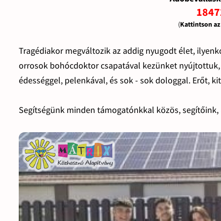
1847
(
Kattintson a
Tragédiakor megváltozik az addig nyugodt élet, ilyenk
orrosok bohócdoktor csapatával kezünket nyújtottuk, 
édességgel, pelenkával, és sok - sok dologgal. Erőt, ki
Segítségünk minden támogatónkkal közös, segítőink, 