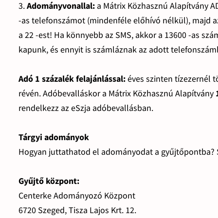
3.
Adományvonallal:
a Mátrix Közhasznú Alapítvány AD
-as telefonszámot (mindenféle előhívó nélkül), majd 
a 22 -est! Ha könnyebb az SMS, akkor a 13600 -as számr
kapunk, és ennyit is számláznak az adott telefonszám
Adó 1 százalék felajánlással:
éves szinten tízezernél 
révén. Adóbevalláskor a Mátrix Közhasznú Alapítvány
rendelkezz az eSzja adóbevallásban.
Tárgyi adományok
Hogyan juttathatod el adományodat a gyűjtőpontba? 
Gyűjtő központ:
Centerke Adományozó Központ
6720 Szeged, Tisza Lajos Krt. 12.