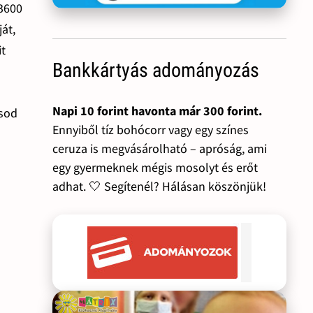
13600
át,
it
Bankkártyás adományozás
Napi 10 forint havonta már 300 forint.
ásod
Ennyiből tíz bohócorr vagy egy színes
ceruza is megvásárolható – apróság, ami
egy gyermeknek mégis mosolyt és erőt
adhat. 🤍 Segítenél? Hálásan köszönjük!