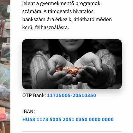
jelent a gyermekmentő programok
számára. A támogatás hivatalos
bankszámlára érkezik, átlátható módon
kerül felhasználásra.
OTP Bank:
11735005-20510350
IBAN:
HU58 1173 5005 2051 0350 0000 0000