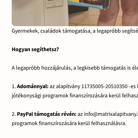
Gyermekek, családok támogatása, a legapróbb segítség
Hogyan segíthetsz?
A legapróbb hozzájárulás, a legkisebb támogatás is éle
1.
Adománnyal:
az alapítvány 11735005-20510350 -es
jótékonysági programok finanszírozására kerül felhas
2.
PayPal támogatás révén:
az info@matrixalapitvany
programok finanszírozására kerül felhasználásra.