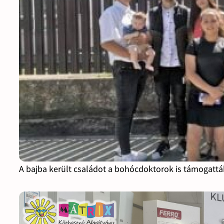
A bajba került családot a bohócdoktorok is támogattá