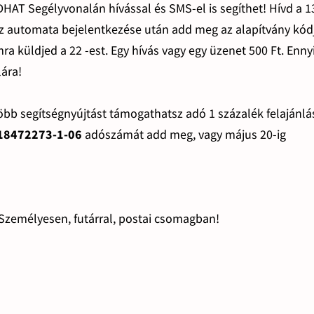
HAT Segélyvonalán hívással és SMS-el is segíthet! Hívd a 
az automata bejelentkezése után add meg az alapítvány kódj
a küldjed a 22 -est. Egy hívás vagy egy üzenet 500 Ft. Enny
lára!
több segítségnyújtást támogathatsz adó 1 százalék felajánl
18472273-1-06
adószámát add meg, vagy május 20-ig
Személyesen, futárral, postai csomagban!