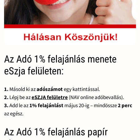
Az Adó 1% felajánlás menete
eSzja felületen:
1.
Másold ki az
adószámot
egy kattintással.
2.
Lépj be az
eSZJA felületre
(NAV online adóbevallás).
3.
Add le az
1% felajánlást
május 20-ig – mindössze
2 perc
az egész.
Az Adó 1% felajánlás papír