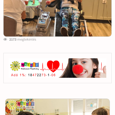
2173
megtekintés