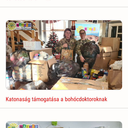
Katonaság támogatása a bohócdoktoroknak