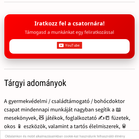
Iratkozz fel a csatornára!
Támogasd a munkánkat egy feliratkozással
Tárgyi adományok
A gyermekvédelmi / családtámogató / bohócdoktor
csapat mindennapi munkáját nagyban segítik a 📖
mesekönyvek, 🧸 játékok, foglalkoztató ✍️📒 füzetek,
okos 📱 eszközök, valamint a tartós élelmiszerek, 🥫
édességek 🍬 és apró finomságok. A bohócdoktorkodás
Oldalainkon és mobil alkalmazásainkban cookie-kat használunk felhasználói élmény