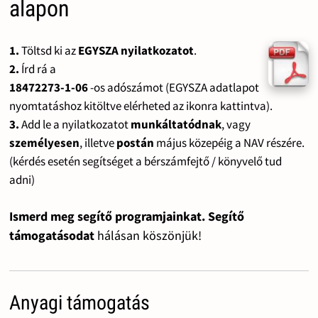
alapon
1.
Töltsd ki az
EGYSZA nyilatkozatot
.
2.
Írd rá a
18472273-1-06
-os adószámot (EGYSZA adatlapot
nyomtatáshoz kitöltve elérheted az ikonra kattintva).
3.
Add le a nyilatkozatot
munkáltatódnak
, vagy
személyesen
, illetve
postán
május közepéig a NAV részére.
(kérdés esetén segítséget a bérszámfejtő / könyvelő tud
adni)
Ismerd meg segítő programjainkat. Segítő
támogatásodat
hálásan köszönjük!
Anyagi támogatás