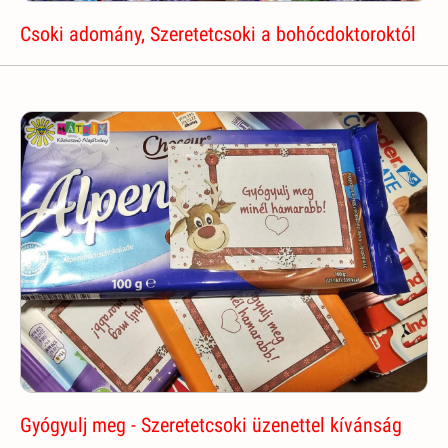
Csoki adomány, Szeretetcsoki a bohócdoktoroktól
Gyógyulj meg - Szeretetcsoki üzenettel kívánság