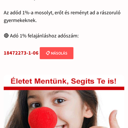
Az adód 1%-a mosolyt, erőt és reményt ad a rászoruló
gyermekeknek.
🔴 Adó 1% felajánláshoz adószám:
18472273-1-06
📋 MÁSOLÁS