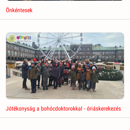
Önkéntesek
Jótékonyság a bohócdoktorokkal - óriáskerekezés