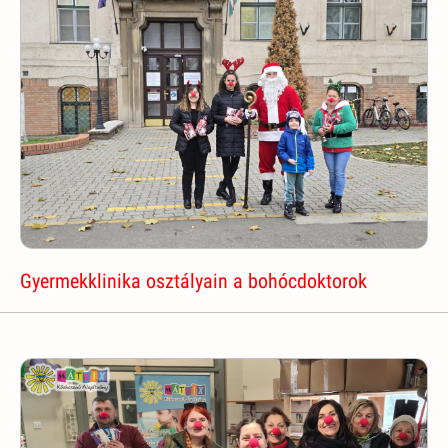
Gyermekklinika osztályain a bohócdoktorok