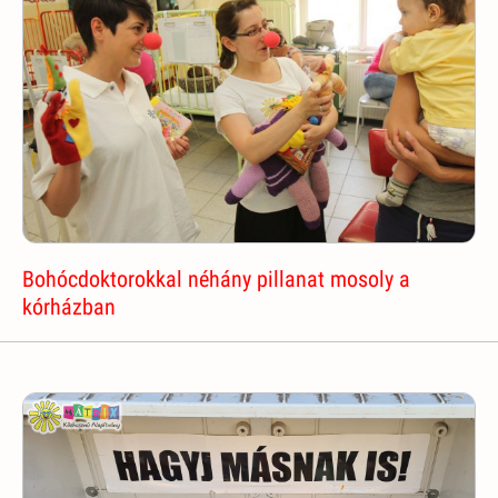
Bohócdoktorokkal néhány pillanat mosoly a
kórházban