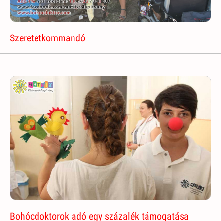
Szeretetkommandó
Bohócdoktorok adó egy százalék támogatása