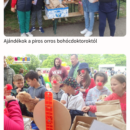
Ajándékok a piros orros bohócdoktoroktól