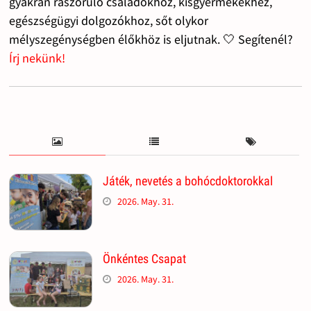
gyakran rászoruló családokhoz, kisgyermekekhez,
egészségügyi dolgozókhoz, sőt olykor
mélyszegénységben élőkhöz is eljutnak. 🤍 Segítenél?
Írj nekünk!
Játék, nevetés a bohócdoktorokkal
2026. May. 31.
Önkéntes Csapat
2026. May. 31.