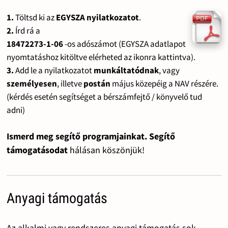
1.
Töltsd ki az
EGYSZA nyilatkozatot
.
2.
Írd rá a
18472273-1-06
-os adószámot (EGYSZA adatlapot
nyomtatáshoz kitöltve elérheted az ikonra kattintva).
3.
Add le a nyilatkozatot
munkáltatódnak
, vagy
személyesen
, illetve
postán
május közepéig a NAV részére.
(kérdés esetén segítséget a bérszámfejtő / könyvelő tud
adni)
Ismerd meg segítő programjainkat. Segítő
támogatásodat
hálásan köszönjük!
Anyagi támogatás
Az alkalmi vagy rendszeres anyagi támogatás sok