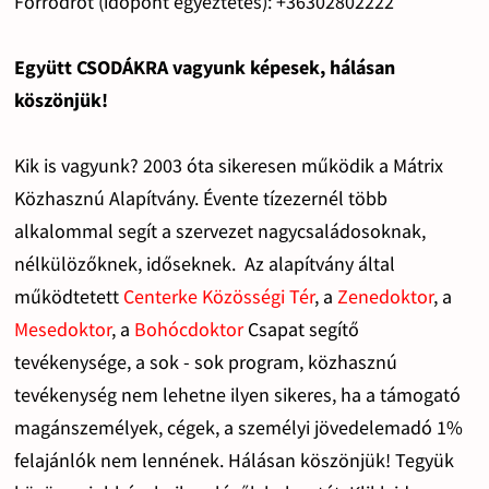
Forródrót (időpont egyeztetés): +36302802222
Együtt CSODÁKRA vagyunk képesek, hálásan
köszönjük!
Kik is vagyunk? 2003 óta sikeresen működik a Mátrix
Közhasznú Alapítvány. Évente tízezernél több
alkalommal segít a szervezet nagycsaládosoknak,
nélkülözőknek, időseknek. Az alapítvány által
működtetett
Centerke Közösségi Tér
, a
Zenedoktor
, a
Mesedoktor
, a
Bohócdoktor
Csapat segítő
tevékenysége, a sok - sok program, közhasznú
tevékenység nem lehetne ilyen sikeres, ha a támogató
magánszemélyek, cégek, a személyi jövedelemadó 1%
felajánlók nem lennének. Hálásan köszönjük! Tegyük