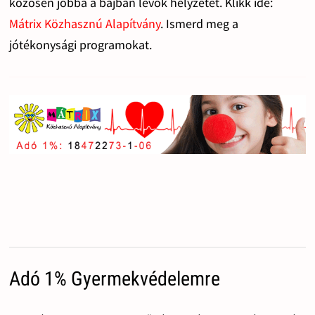
közösen jobbá a bajban lévők helyzetét. Klikk ide:
Mátrix Közhasznú Alapítvány
. Ismerd meg a
jótékonysági programokat.
Adó 1% Gyermekvédelemre