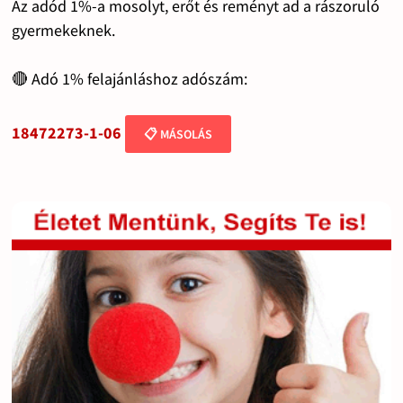
Az adód 1%-a mosolyt, erőt és reményt ad a rászoruló
gyermekeknek.
🔴 Adó 1% felajánláshoz adószám:
18472273-1-06
📋 MÁSOLÁS