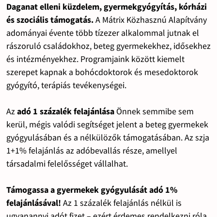
Daganat elleni küzdelem, gyermekgyógyítás, kórházi
és szociális támogatás.
A Mátrix Közhasznú Alapítvány
adományai évente több tízezer alkalommal jutnak el
rászoruló családokhoz, beteg gyermekekhez, idősekhez
és intézményekhez. Programjaink között kiemelt
szerepet kapnak a bohócdoktorok és mesedoktorok
gyógyító, terápiás tevékenységei.
Az
adó 1 százalék felajánlása
Önnek semmibe sem
kerül, mégis valódi segítséget jelent a beteg gyermekek
gyógyulásában és a nélkülözők támogatásában. Az szja
1+1% felajánlás az adóbevallás része, amellyel
társadalmi felelősséget vállalhat.
Támogassa a gyermekek gyógyulását adó 1%
felajánlásával!
Az 1 százalék felajánlás nélkül is
ugyanannyi adót fizet – ezért érdemes rendelkezni róla.