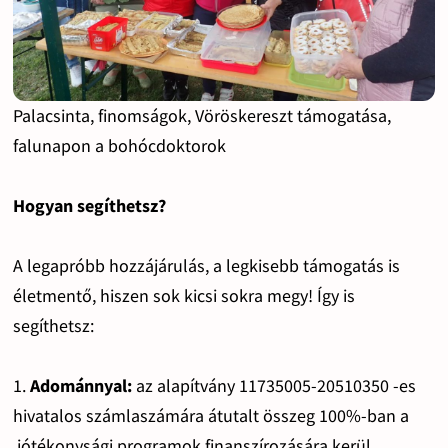
Palacsinta, finomságok, Vöröskereszt támogatása,
falunapon a bohócdoktorok
Hogyan segíthetsz?
A legapróbb hozzájárulás, a legkisebb támogatás is
életmentő, hiszen sok kicsi sokra megy! Így is
segíthetsz:
1.
Adománnyal:
az alapítvány 11735005-20510350 -es
hivatalos számlaszámára átutalt összeg 100%-ban a
jótékonysági programok finanszírozására kerül