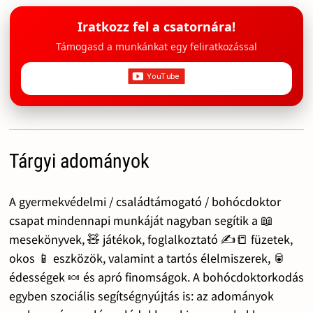
Iratkozz fel a csatornára!
Támogasd a munkánkat egy feliratkozással
Tárgyi adományok
A gyermekvédelmi / családtámogató / bohócdoktor
csapat mindennapi munkáját nagyban segítik a 📖
mesekönyvek, 🧸 játékok, foglalkoztató ✍️📒 füzetek,
okos 📱 eszközök, valamint a tartós élelmiszerek, 🥫
édességek 🍬 és apró finomságok. A bohócdoktorkodás
egyben szociális segítségnyújtás is: az adományok