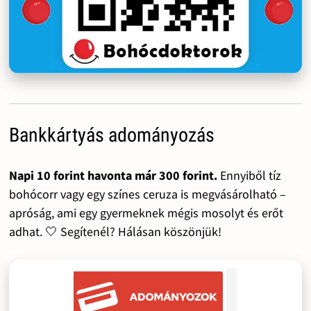
Bankkártyás adományozás
Napi 10 forint havonta már 300 forint.
Ennyiből tíz
bohócorr vagy egy színes ceruza is megvásárolható –
apróság, ami egy gyermeknek mégis mosolyt és erőt
adhat. 🤍 Segítenél? Hálásan köszönjük!