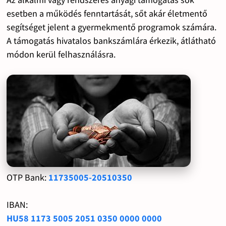
esetben a működés fenntartását, sőt akár életmentő
segítséget jelent a gyermekmentő programok számára.
A támogatás hivatalos bankszámlára érkezik, átlátható
módon kerül felhasználásra.
OTP Bank:
11735005-20510350
IBAN:
HU58 1173 5005 2051 0350 0000 0000