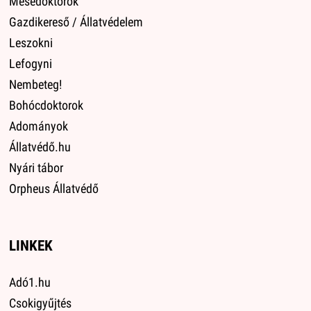
Mesedoktorok
Gazdikereső / Állatvédelem
Leszokni
Lefogyni
Nembeteg!
Bohócdoktorok
Adományok
Állatvédő.hu
Nyári tábor
Orpheus Állatvédő
LINKEK
Adó1.hu
Csokigyűjtés