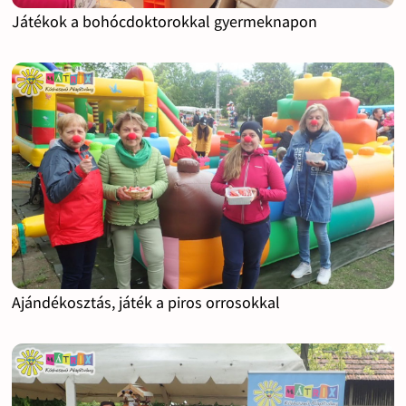
Játékok a bohócdoktorokkal gyermeknapon
Ajándékosztás, játék a piros orrosokkal