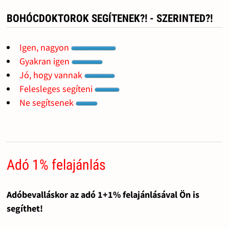
BOHÓCDOKTOROK SEGÍTENEK?! - SZERINTED?!
Igen, nagyon
Gyakran igen
Jó, hogy vannak
Felesleges segíteni
Ne segítsenek
Adó 1% felajánlás
Adóbevalláskor az adó 1+1% felajánlásával Ön is
segíthet!