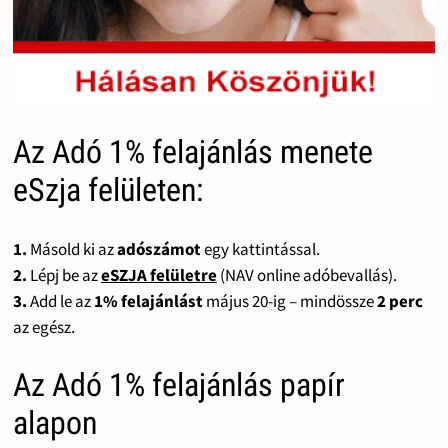
Az Adó 1% felajánlás menete
eSzja felületen:
1.
Másold ki az
adószámot
egy kattintással.
2.
Lépj be az
eSZJA felületre
(NAV online adóbevallás).
3.
Add le az
1% felajánlást
május 20-ig – mindössze
2 perc
az egész.
Az Adó 1% felajánlás papír
alapon