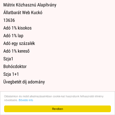
Mátrix Közhasznú Alapítvány
Állatbarát Web Kuckó
13636
Adó 1% kisokos
Adó 1% lap
Adó egy százalék
Adó 1% kereső
Szja1
Bohócdoktor
Szja 1+1
Üvegbetét díj adomány
Oldalainkon és mobil alkalmazásainkban cookie-kat használunk felhasználói élmény
növelésére.
Bővebb info
Impresszum
·
Adatvédelem
·
Médiaajánlat
·
Rendben