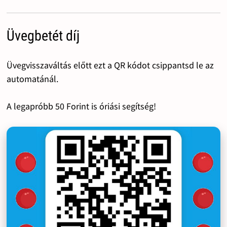
Üvegbetét díj
Üvegvisszaváltás előtt ezt a QR kódot csippantsd le az
automatánál.
A legapróbb 50 Forint is óriási segítség!