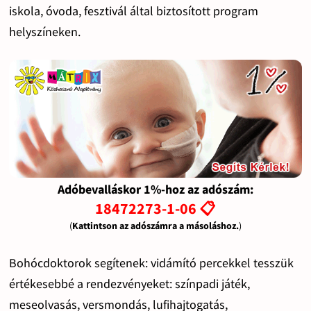
iskola, óvoda, fesztivál által biztosított program
helyszíneken.
Adóbevalláskor 1%-hoz az adószám:
18472273-1-06 📋
(
Kattintson az adószámra a másoláshoz.
)
Bohócdoktorok segítenek: vidámító percekkel tesszük
értékesebbé a rendezvényeket: színpadi játék,
meseolvasás, versmondás, lufihajtogatás,