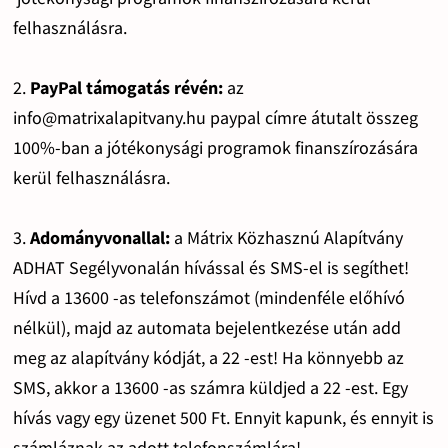
felhasználásra.
2.
PayPal támogatás révén:
az
info@matrixalapitvany.hu paypal címre átutalt összeg
100%-ban a jótékonysági programok finanszírozására
kerül felhasználásra.
3.
Adományvonallal:
a Mátrix Közhasznú Alapítvány
ADHAT Segélyvonalán hívással és SMS-el is segíthet!
Hívd a 13600 -as telefonszámot (mindenféle előhívó
nélkül), majd az automata bejelentkezése után add
meg az alapítvány kódját, a 22 -est! Ha könnyebb az
SMS, akkor a 13600 -as számra küldjed a 22 -est. Egy
hívás vagy egy üzenet 500 Ft. Ennyit kapunk, és ennyit is
számláznak az adott telefonszámlára!