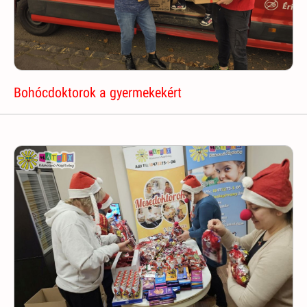
Bohócdoktorok a gyermekekért