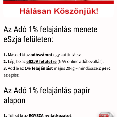
Az Adó 1% felajánlás menete
eSzja felületen:
1.
Másold ki az
adószámot
egy kattintással.
2.
Lépj be az
eSZJA felületre
(NAV online adóbevallás).
3.
Add le az
1% felajánlást
május 20-ig – mindössze
2 perc
az egész.
Az Adó 1% felajánlás papír
alapon
1.
Töltsd ki az
EGYSZA nyilatkozatot
.