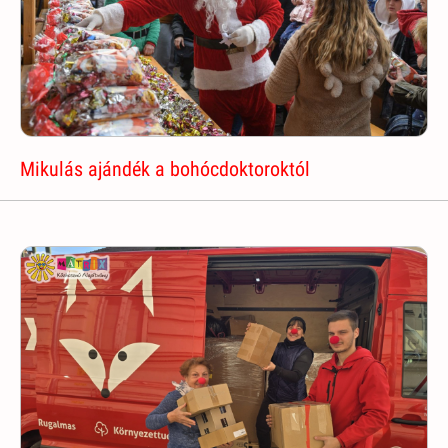
Mikulás ajándék a bohócdoktoroktól