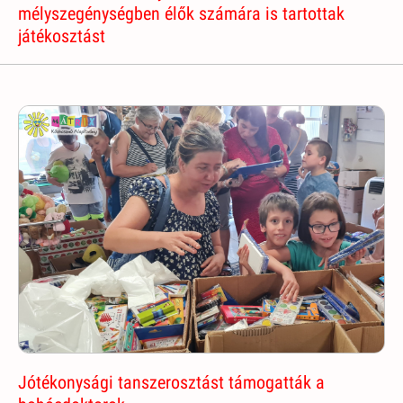
mélyszegénységben élők számára is tartottak
játékosztást
Jótékonysági tanszerosztást támogatták a