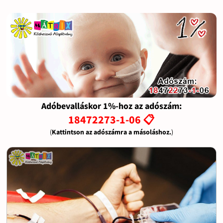
Adóbevalláskor 1%-hoz az adószám:
18472273-1-06 📋
(
Kattintson az adószámra a másoláshoz.
)