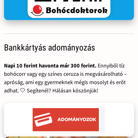
Bankkártyás adományozás
Napi 10 forint havonta már 300 forint.
Ennyiből tíz
bohócorr vagy egy színes ceruza is megvásárolható –
apróság, ami egy gyermeknek mégis mosolyt és erőt
adhat. 🤍 Segítenél? Hálásan köszönjük!