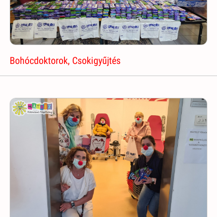
Bohócdoktorok, Csokigyűjtés