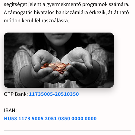
segítséget jelent a gyermekmentő programok számára.
A támogatás hivatalos bankszámlára érkezik, átlátható
módon kerül felhasználásra.
OTP Bank:
11735005-20510350
IBAN:
HU58 1173 5005 2051 0350 0000 0000