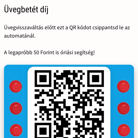
Üvegbetét díj
Üvegvisszaváltás előtt ezt a QR kódot csippantsd le az
automatánál.
A legapróbb 50 Forint is óriási segítség!