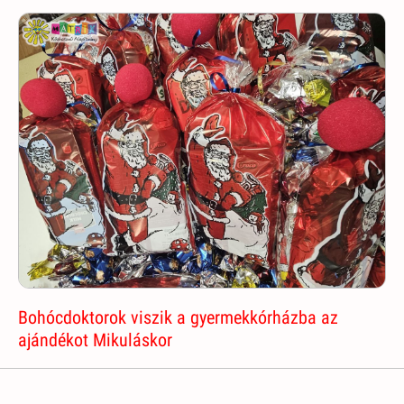
Bohócdoktorok viszik a gyermekkórházba az
ajándékot Mikuláskor