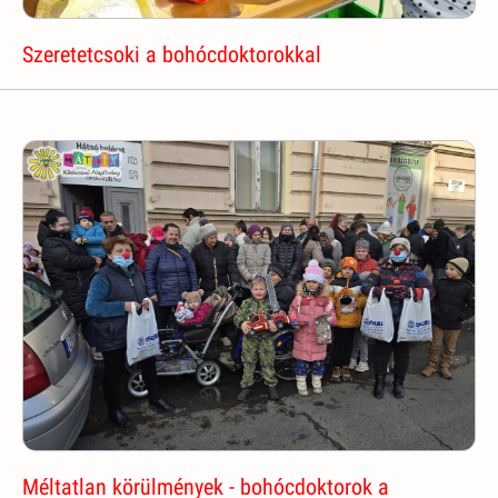
Szeretetcsoki a bohócdoktorokkal
Méltatlan körülmények - bohócdoktorok a