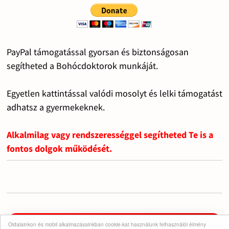
PayPal támogatással gyorsan és biztonságosan
segítheted a Bohócdoktorok munkáját.
Egyetlen kattintással valódi mosolyt és lelki támogatást
adhatsz a gyermekeknek.
Alkalmilag vagy rendszerességgel segítheted Te is a
fontos dolgok működését.
Oldalainkon és mobil alkalmazásainkban cookie-kat használunk felhasználói élmény
Iratkozz fel a csatornára!