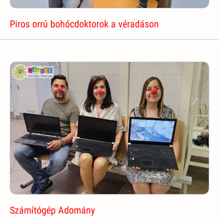
Piros orrú bohócdoktorok a véradáson
Számítógép Adomány