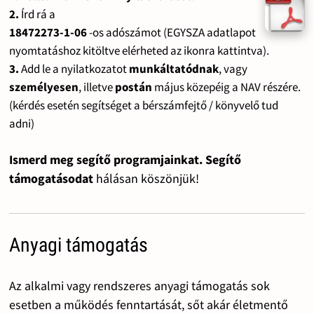
2.
Írd rá a
18472273-1-06
-os adószámot (EGYSZA adatlapot
nyomtatáshoz kitöltve elérheted az ikonra kattintva).
3.
Add le a nyilatkozatot
munkáltatódnak
, vagy
személyesen
, illetve
postán
május közepéig a NAV részére.
(kérdés esetén segítséget a bérszámfejtő / könyvelő tud
adni)
Ismerd meg segítő programjainkat. Segítő
támogatásodat
hálásan köszönjük!
Anyagi támogatás
Az alkalmi vagy rendszeres anyagi támogatás sok
esetben a működés fenntartását, sőt akár életmentő