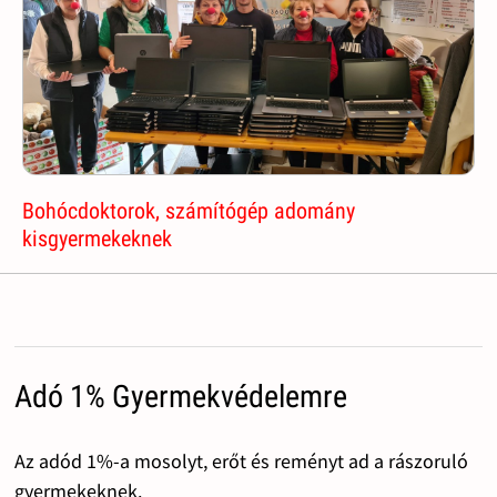
Bohócdoktorok, számítógép adomány
kisgyermekeknek
Adó 1% Gyermekvédelemre
Az adód 1%-a mosolyt, erőt és reményt ad a rászoruló
gyermekeknek.