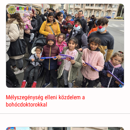
Mélyszegénység elleni közdelem a
bohócdoktorokkal