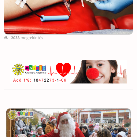
2033
megtekintés