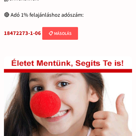
🔴 Adó 1% felajánláshoz adószám:
18472273-1-06
📋 MÁSOLÁS