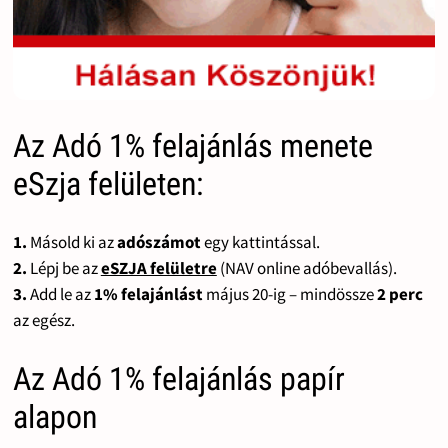
Az Adó 1% felajánlás menete
eSzja felületen:
1.
Másold ki az
adószámot
egy kattintással.
2.
Lépj be az
eSZJA felületre
(NAV online adóbevallás).
3.
Add le az
1% felajánlást
május 20-ig – mindössze
2 perc
az egész.
Az Adó 1% felajánlás papír
alapon