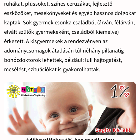
ruhákat, plüssöket, színes ceruzákat, fejlesztő
eszközöket, mesekönyveket és egyéb hasznos dolgokat
kaptak. Sok gyermek csonka családból (árván, félárván,
elvált szülők gyermekeként, családból kiemelve)
érkezett. A kisgyermekek a rendezvényen az
adománycsomagok átadásán túl néhány pillanatig
bohócdoktorok lehettek, például: lufi hajtogatást,
mesélést, szituációkat is gyakorolhattak.