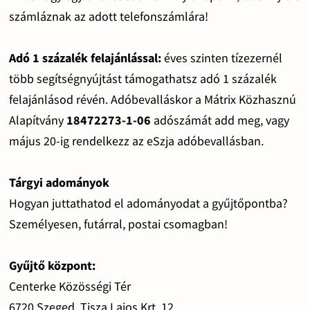
számláznak az adott telefonszámlára!
Adó 1 százalék felajánlással:
éves szinten tízezernél
több segítségnyújtást támogathatsz adó 1 százalék
felajánlásod révén. Adóbevalláskor a Mátrix Közhasznú
Alapítvány
18472273-1-06
adószámát add meg, vagy
május 20-ig rendelkezz az eSzja adóbevallásban.
Tárgyi adományok
Hogyan juttathatod el adományodat a gyűjtőpontba?
Személyesen, futárral, postai csomagban!
Gyűjtő központ:
Centerke Közösségi Tér
6720 Szeged, Tisza Lajos Krt. 12.