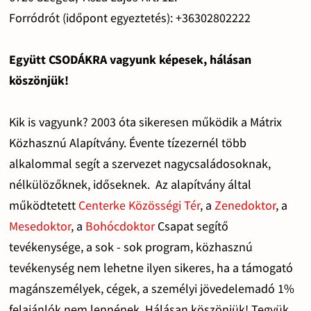
Forródrót (időpont egyeztetés): +36302802222
Együtt CSODÁKRA vagyunk képesek, hálásan
köszönjük!
Kik is vagyunk? 2003 óta sikeresen működik a Mátrix
Közhasznú Alapítvány. Évente tízezernél több
alkalommal segít a szervezet nagycsaládosoknak,
nélkülözőknek, időseknek. Az alapítvány által
működtetett
Centerke Közösségi Tér
, a
Zenedoktor
, a
Mesedoktor
, a
Bohócdoktor
Csapat segítő
tevékenysége, a sok - sok program, közhasznú
tevékenység nem lehetne ilyen sikeres, ha a támogató
magánszemélyek, cégek, a személyi jövedelemadó 1%
felajánlók nem lennének. Hálásan köszönjük! Tegyük