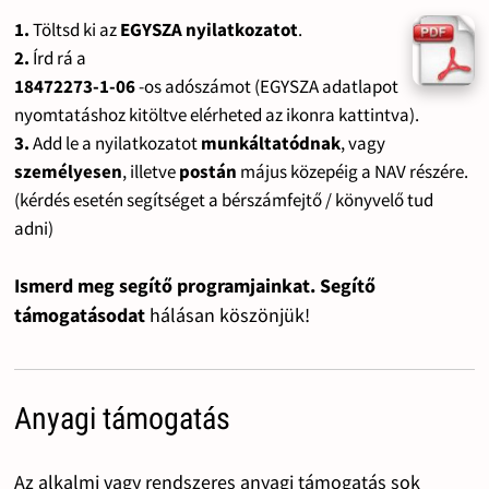
1.
Töltsd ki az
EGYSZA nyilatkozatot
.
2.
Írd rá a
18472273-1-06
-os adószámot (EGYSZA adatlapot
nyomtatáshoz kitöltve elérheted az ikonra kattintva).
3.
Add le a nyilatkozatot
munkáltatódnak
, vagy
személyesen
, illetve
postán
május közepéig a NAV részére.
(kérdés esetén segítséget a bérszámfejtő / könyvelő tud
adni)
Ismerd meg segítő programjainkat. Segítő
támogatásodat
hálásan köszönjük!
Anyagi támogatás
Az alkalmi vagy rendszeres anyagi támogatás sok