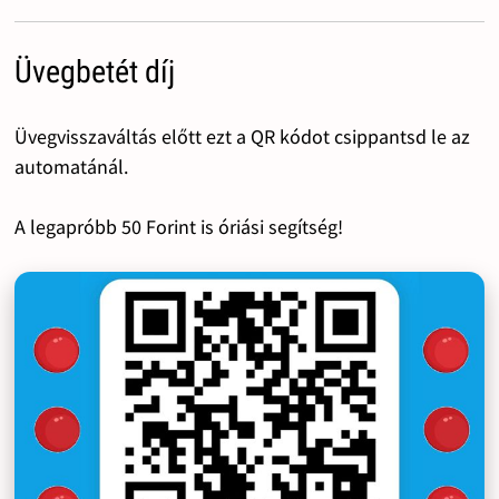
Üvegbetét díj
Üvegvisszaváltás előtt ezt a QR kódot csippantsd le az
automatánál.
A legapróbb 50 Forint is óriási segítség!