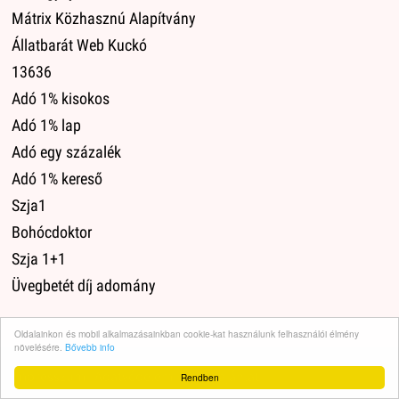
Mátrix Közhasznú Alapítvány
Állatbarát Web Kuckó
13636
Adó 1% kisokos
Adó 1% lap
Adó egy százalék
Adó 1% kereső
Szja1
Bohócdoktor
Szja 1+1
Üvegbetét díj adomány
Oldalainkon és mobil alkalmazásainkban cookie-kat használunk felhasználói élmény
növelésére.
Bővebb info
Impresszum
·
Adatvédelem
·
Médiaajánlat
·
Rendben