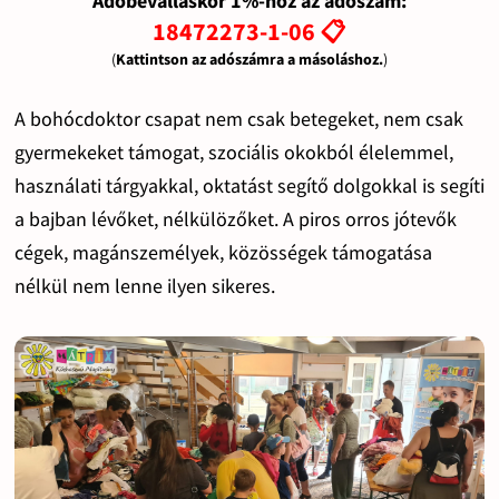
Adóbevalláskor 1%-hoz az adószám:
18472273-1-06 📋
(
Kattintson az adószámra a másoláshoz.
)
A bohócdoktor csapat nem csak betegeket, nem csak
gyermekeket támogat, szociális okokból élelemmel,
használati tárgyakkal, oktatást segítő dolgokkal is segíti
a bajban lévőket, nélkülözőket. A piros orros jótevők
cégek, magánszemélyek, közösségek támogatása
nélkül nem lenne ilyen sikeres.