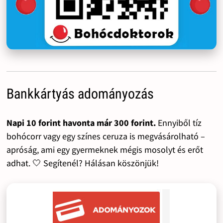
Bankkártyás adományozás
Napi 10 forint havonta már 300 forint.
Ennyiből tíz
bohócorr vagy egy színes ceruza is megvásárolható –
apróság, ami egy gyermeknek mégis mosolyt és erőt
adhat. 🤍 Segítenél? Hálásan köszönjük!