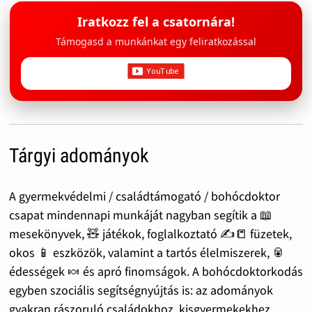
Iratkozz fel a csatornára!
Támogasd a munkánkat egy feliratkozással
Tárgyi adományok
A gyermekvédelmi / családtámogató / bohócdoktor
csapat mindennapi munkáját nagyban segítik a 📖
mesekönyvek, 🧸 játékok, foglalkoztató ✍️📒 füzetek,
okos 📱 eszközök, valamint a tartós élelmiszerek, 🥫
édességek 🍬 és apró finomságok. A bohócdoktorkodás
egyben szociális segítségnyújtás is: az adományok
gyakran rászoruló családokhoz, kisgyermekekhez,