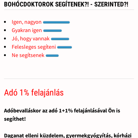
BOHÓCDOKTOROK SEGÍTENEK?! - SZERINTED?!
Igen, nagyon
Gyakran igen
Jó, hogy vannak
Felesleges segíteni
Ne segítsenek
Adó 1% felajánlás
Adóbevalláskor az adó 1+1% felajánlásával Ön is
segíthet!
Daganat elleni küzdelem, gyermekgyógyítás, kórházi