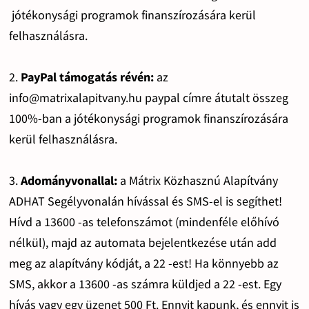
jótékonysági programok finanszírozására kerül
felhasználásra.
2.
PayPal támogatás révén:
az
info@matrixalapitvany.hu paypal címre átutalt összeg
100%-ban a jótékonysági programok finanszírozására
kerül felhasználásra.
3.
Adományvonallal:
a Mátrix Közhasznú Alapítvány
ADHAT Segélyvonalán hívással és SMS-el is segíthet!
Hívd a 13600 -as telefonszámot (mindenféle előhívó
nélkül), majd az automata bejelentkezése után add
meg az alapítvány kódját, a 22 -est! Ha könnyebb az
SMS, akkor a 13600 -as számra küldjed a 22 -est. Egy
hívás vagy egy üzenet 500 Ft. Ennyit kapunk, és ennyit is