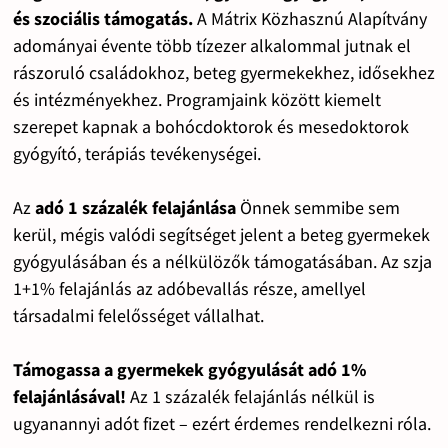
és szociális támogatás.
A Mátrix Közhasznú Alapítvány
adományai évente több tízezer alkalommal jutnak el
rászoruló családokhoz, beteg gyermekekhez, idősekhez
és intézményekhez. Programjaink között kiemelt
szerepet kapnak a bohócdoktorok és mesedoktorok
gyógyító, terápiás tevékenységei.
Az
adó 1 százalék felajánlása
Önnek semmibe sem
kerül, mégis valódi segítséget jelent a beteg gyermekek
gyógyulásában és a nélkülözők támogatásában. Az szja
1+1% felajánlás az adóbevallás része, amellyel
társadalmi felelősséget vállalhat.
Támogassa a gyermekek gyógyulását adó 1%
felajánlásával!
Az 1 százalék felajánlás nélkül is
ugyanannyi adót fizet – ezért érdemes rendelkezni róla.