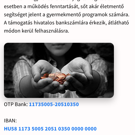
esetben a működés fenntartását, sőt akár életmentő
segítséget jelent a gyermekmentő programok számára.
A támogatás hivatalos bankszámlára érkezik, átlátható
módon kerül felhasználásra.
OTP Bank:
11735005-20510350
IBAN:
HU58 1173 5005 2051 0350 0000 0000