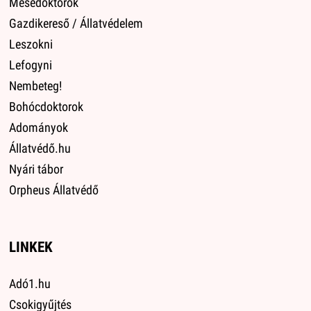
Mesedoktorok
Gazdikereső / Állatvédelem
Leszokni
Lefogyni
Nembeteg!
Bohócdoktorok
Adományok
Állatvédő.hu
Nyári tábor
Orpheus Állatvédő
LINKEK
Adó1.hu
Csokigyűjtés