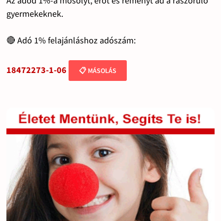
Az adód 1%-a mosolyt, erőt és reményt ad a rászoruló
gyermekeknek.
🔴 Adó 1% felajánláshoz adószám:
18472273-1-06
📋 MÁSOLÁS