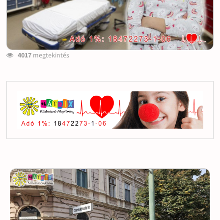
4017
megtekintés