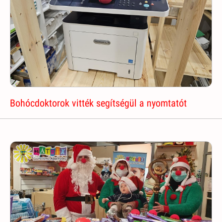
Bohócdoktorok vitték segítségül a nyomtatót