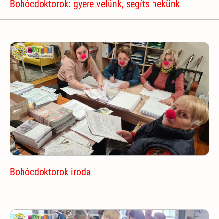
Bohócdoktorok: gyere velünk, segíts nekünk
Bohócdoktorok iroda