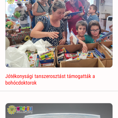
Jótékonysági tanszerosztást támogatták a
bohócdoktorok