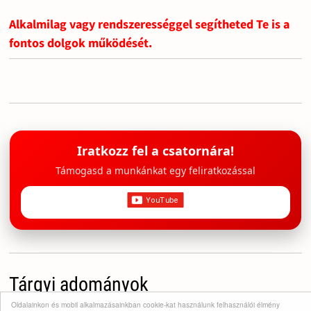
Alkalmilag vagy rendszerességgel segítheted Te is a
fontos dolgok működését.
Iratkozz fel a csatornára!
Támogasd a munkánkat egy feliratkozással
Tárgyi adományok
Oldalainkon és mobil alkalmazásainkban cookie-kat használunk felhasználói élmény