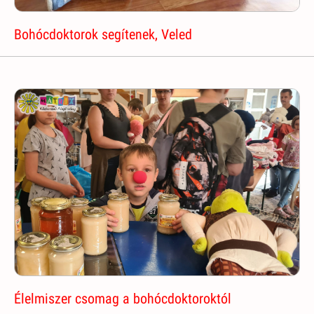
Bohócdoktorok segítenek, Veled
Élelmiszer csomag a bohócdoktoroktól