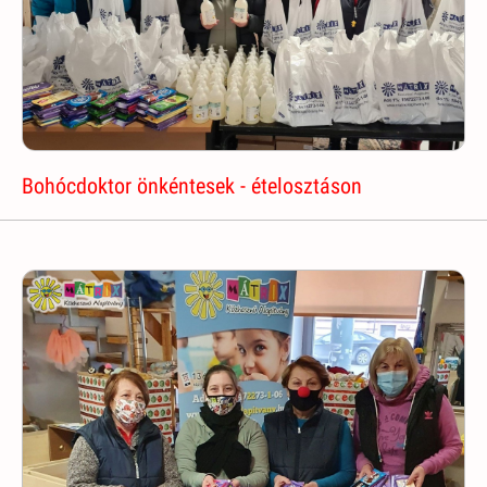
Bohócdoktor önkéntesek - ételosztáson