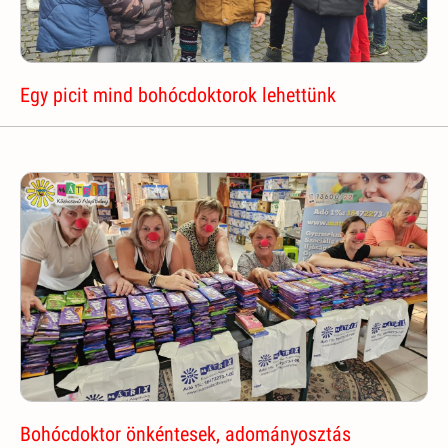
Egy picit mind bohócdoktorok lehettünk
Bohócdoktor önkéntesek, adományosztás