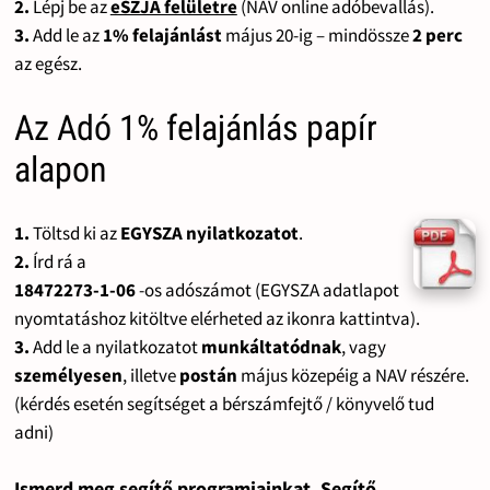
2.
Lépj be az
eSZJA felületre
(NAV online adóbevallás).
3.
Add le az
1% felajánlást
május 20-ig – mindössze
2 perc
az egész.
Az Adó 1% felajánlás papír
alapon
1.
Töltsd ki az
EGYSZA nyilatkozatot
.
2.
Írd rá a
18472273-1-06
-os adószámot (EGYSZA adatlapot
nyomtatáshoz kitöltve elérheted az ikonra kattintva).
3.
Add le a nyilatkozatot
munkáltatódnak
, vagy
személyesen
, illetve
postán
május közepéig a NAV részére.
(kérdés esetén segítséget a bérszámfejtő / könyvelő tud
adni)
Ismerd meg segítő programjainkat. Segítő