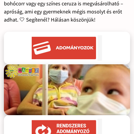
bohócorr vagy egy színes ceruza is megvásárolható –
apróság, ami egy gyermeknek mégis mosolyt és erőt
adhat. 🤍 Segítenél? Hálásan köszönjük!