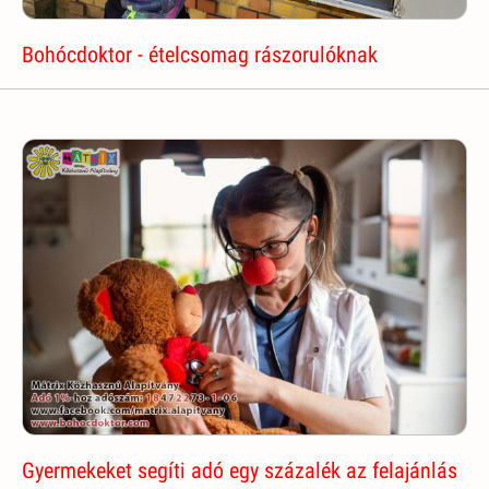
Bohócdoktor - ételcsomag rászorulóknak
Gyermekeket segíti adó egy százalék az felajánlás