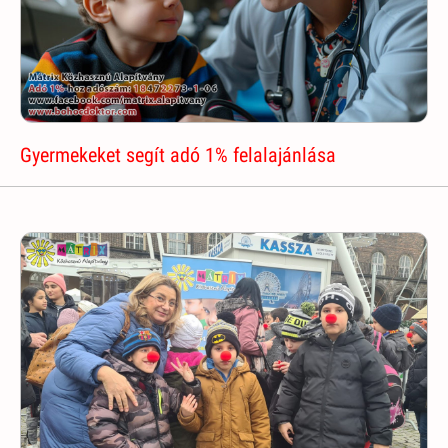
Gyermekeket segít adó 1% felalajánlása