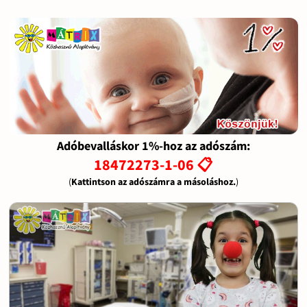
Adóbevalláskor 1%-hoz az adószám:
18472273-1-06 📋
(
Kattintson az adószámra a másoláshoz.
)