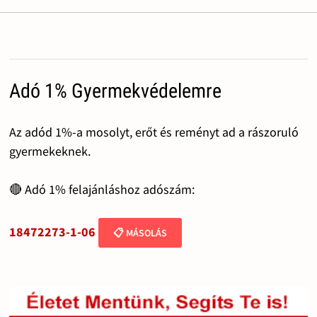
Adó 1% Gyermekvédelemre
Az adód 1%-a mosolyt, erőt és reményt ad a rászoruló
gyermekeknek.
🔴 Adó 1% felajánláshoz adószám:
18472273-1-06
📋 MÁSOLÁS