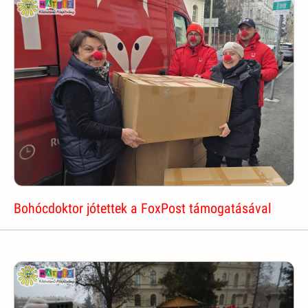
Bohócdoktor jótettek a FoxPost támogatásával