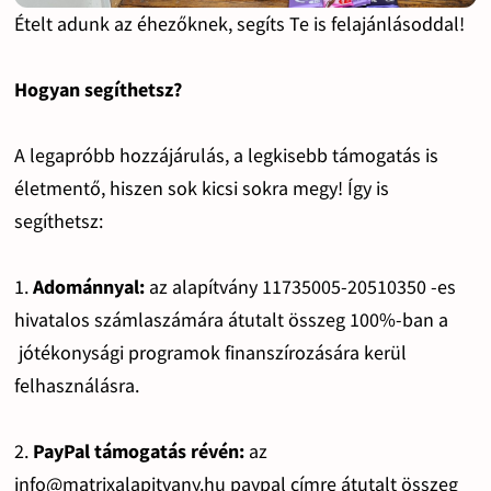
Ételt adunk az éhezőknek, segíts Te is felajánlásoddal!
Hogyan segíthetsz?
A legapróbb hozzájárulás, a legkisebb támogatás is
életmentő, hiszen sok kicsi sokra megy! Így is
segíthetsz:
1.
Adománnyal:
az alapítvány 11735005-20510350 -es
hivatalos számlaszámára átutalt összeg 100%-ban a
jótékonysági programok finanszírozására kerül
felhasználásra.
2.
PayPal támogatás révén:
az
info@matrixalapitvany.hu paypal címre átutalt összeg