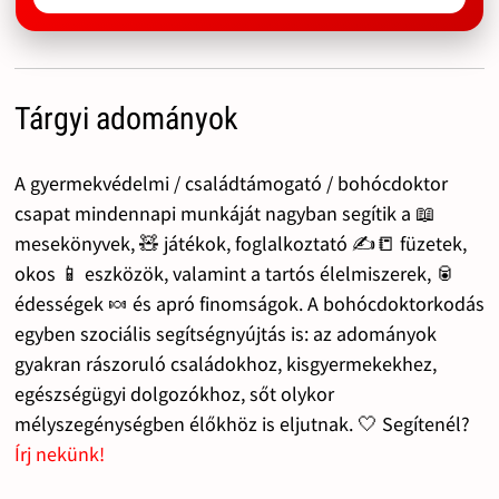
Tárgyi adományok
A gyermekvédelmi / családtámogató / bohócdoktor
csapat mindennapi munkáját nagyban segítik a 📖
mesekönyvek, 🧸 játékok, foglalkoztató ✍️📒 füzetek,
okos 📱 eszközök, valamint a tartós élelmiszerek, 🥫
édességek 🍬 és apró finomságok. A bohócdoktorkodás
egyben szociális segítségnyújtás is: az adományok
gyakran rászoruló családokhoz, kisgyermekekhez,
egészségügyi dolgozókhoz, sőt olykor
mélyszegénységben élőkhöz is eljutnak. 🤍 Segítenél?
Írj nekünk!