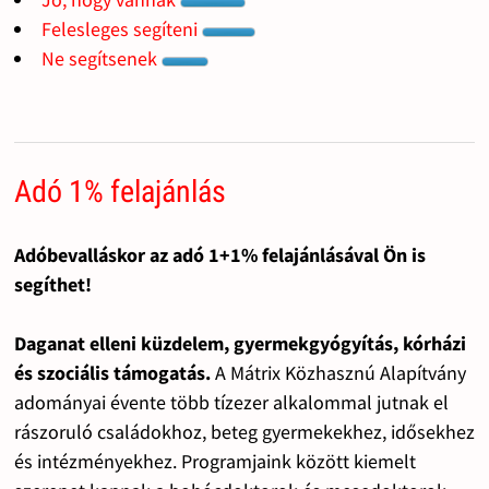
Felesleges segíteni
Ne segítsenek
Adó 1% felajánlás
Adóbevalláskor az adó 1+1% felajánlásával Ön is
segíthet!
Daganat elleni küzdelem, gyermekgyógyítás, kórházi
és szociális támogatás.
A Mátrix Közhasznú Alapítvány
adományai évente több tízezer alkalommal jutnak el
rászoruló családokhoz, beteg gyermekekhez, idősekhez
és intézményekhez. Programjaink között kiemelt