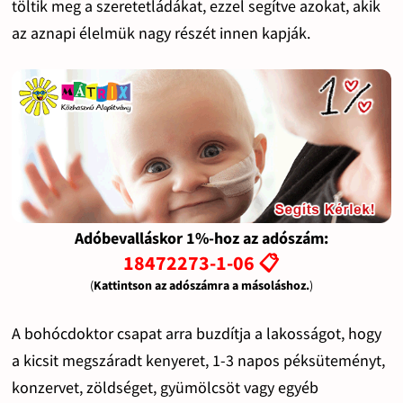
töltik meg a szeretetládákat, ezzel segítve azokat, akik
az aznapi élelmük nagy részét innen kapják.
Adóbevalláskor 1%-hoz az adószám:
18472273-1-06 📋
(
Kattintson az adószámra a másoláshoz.
)
A bohócdoktor csapat arra buzdítja a lakosságot, hogy
a kicsit megszáradt kenyeret, 1-3 napos péksüteményt,
konzervet, zöldséget, gyümölcsöt vagy egyéb