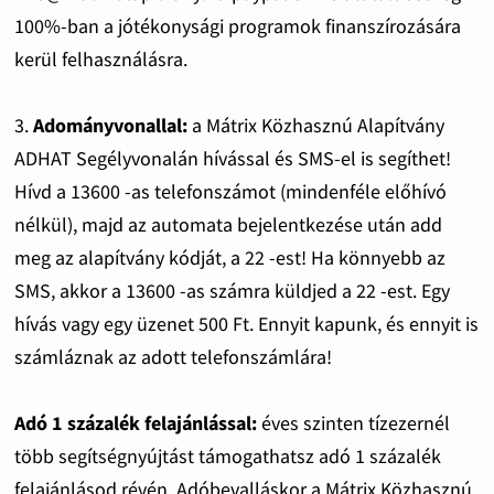
100%-ban a jótékonysági programok finanszírozására
kerül felhasználásra.
3.
Adományvonallal:
a Mátrix Közhasznú Alapítvány
ADHAT Segélyvonalán hívással és SMS-el is segíthet!
Hívd a 13600 -as telefonszámot (mindenféle előhívó
nélkül), majd az automata bejelentkezése után add
meg az alapítvány kódját, a 22 -est! Ha könnyebb az
SMS, akkor a 13600 -as számra küldjed a 22 -est. Egy
hívás vagy egy üzenet 500 Ft. Ennyit kapunk, és ennyit is
számláznak az adott telefonszámlára!
Adó 1 százalék felajánlással:
éves szinten tízezernél
több segítségnyújtást támogathatsz adó 1 százalék
felajánlásod révén. Adóbevalláskor a Mátrix Közhasznú