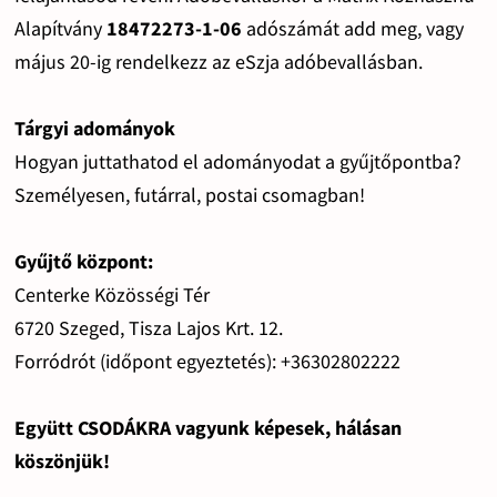
Alapítvány
18472273-1-06
adószámát add meg, vagy
május 20-ig rendelkezz az eSzja adóbevallásban.
Tárgyi adományok
Hogyan juttathatod el adományodat a gyűjtőpontba?
Személyesen, futárral, postai csomagban!
Gyűjtő központ:
Centerke Közösségi Tér
6720 Szeged, Tisza Lajos Krt. 12.
Forródrót (időpont egyeztetés): +36302802222
Együtt CSODÁKRA vagyunk képesek, hálásan
köszönjük!