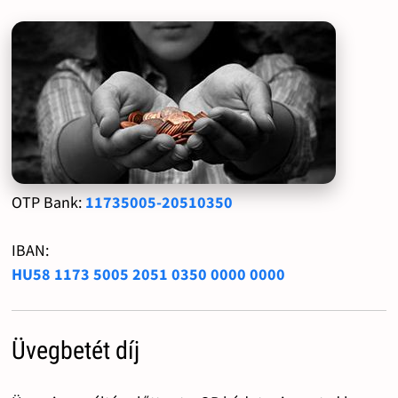
OTP Bank:
11735005-20510350
IBAN:
HU58 1173 5005 2051 0350 0000 0000
Üvegbetét díj