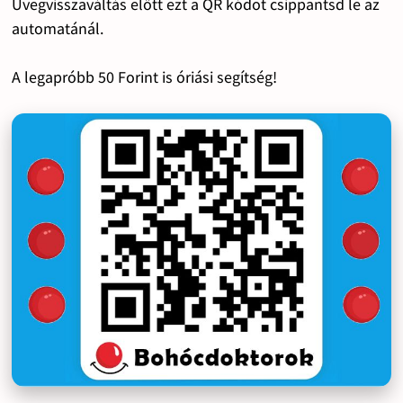
Üvegvisszaváltás előtt ezt a QR kódot csippantsd le az
automatánál.
A legapróbb 50 Forint is óriási segítség!