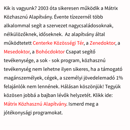
Kik is vagyunk? 2003 óta sikeresen működik a Mátrix
Közhasznú Alapítvány. Évente tízezernél több
alkalommal segít a szervezet nagycsaládosoknak,
nélkülözőknek, időseknek. Az alapítvány által
működtetett
Centerke Közösségi Tér
, a
Zenedoktor
, a
Mesedoktor
, a
Bohócdoktor
Csapat segítő
tevékenysége, a sok - sok program, közhasznú
tevékenység nem lehetne ilyen sikeres, ha a támogató
magánszemélyek, cégek, a személyi jövedelemadó 1%
felajánlók nem lennének. Hálásan köszönjük! Tegyük
közösen jobbá a bajban lévők helyzetét. Klikk ide:
Mátrix Közhasznú Alapítvány
. Ismerd meg a
jótékonysági programokat.