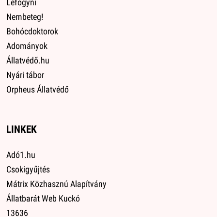
Lefogyni
Nembeteg!
Bohócdoktorok
Adományok
Állatvédő.hu
Nyári tábor
Orpheus Állatvédő
LINKEK
Adó1.hu
Csokigyűjtés
Mátrix Közhasznú Alapítvány
Állatbarát Web Kuckó
13636