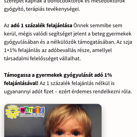
szerepet kapnak a bohócdoktorok és mesedoktorok
gyógyító, terápiás tevékenységei.
Az
adó 1 százalék felajánlása
Önnek semmibe sem
kerül, mégis valódi segítséget jelent a beteg gyermekek
gyógyulásában és a nélkülözők támogatásában. Az szja
1+1% felajánlás az adóbevallás része, amellyel
társadalmi felelősséget vállalhat.
Támogassa a gyermekek gyógyulását adó 1%
felajánlásával!
Az 1 százalék felajánlás nélkül is
ugyanannyi adót fizet – ezért érdemes rendelkezni róla.