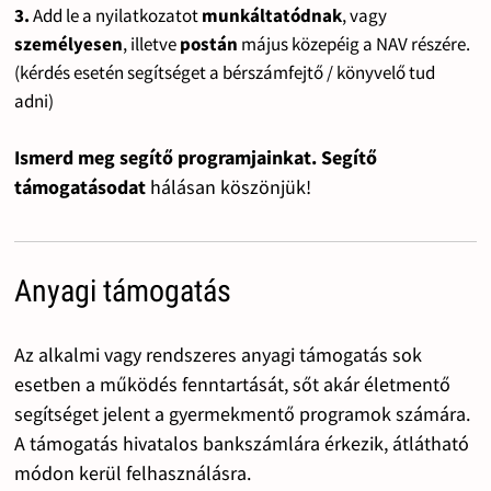
3.
Add le a nyilatkozatot
munkáltatódnak
, vagy
személyesen
, illetve
postán
május közepéig a NAV részére.
(kérdés esetén segítséget a bérszámfejtő / könyvelő tud
adni)
Ismerd meg segítő programjainkat. Segítő
támogatásodat
hálásan köszönjük!
Anyagi támogatás
Az alkalmi vagy rendszeres anyagi támogatás sok
esetben a működés fenntartását, sőt akár életmentő
segítséget jelent a gyermekmentő programok számára.
A támogatás hivatalos bankszámlára érkezik, átlátható
módon kerül felhasználásra.