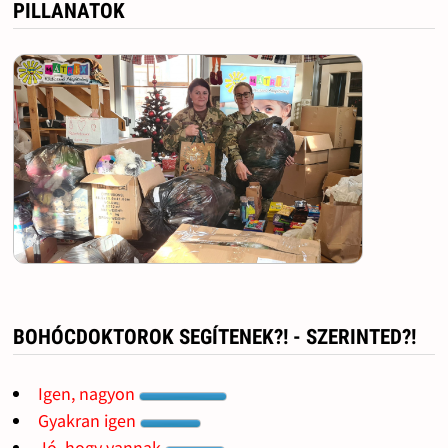
PILLANATOK
BOHÓCDOKTOROK SEGÍTENEK?! - SZERINTED?!
Igen, nagyon
Gyakran igen
Jó, hogy vannak