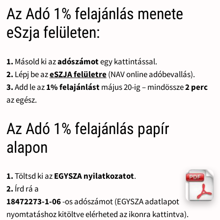
Az Adó 1% felajánlás menete
eSzja felületen:
1.
Másold ki az
adószámot
egy kattintással.
2.
Lépj be az
eSZJA felületre
(NAV online adóbevallás).
3.
Add le az
1% felajánlást
május 20-ig – mindössze
2 perc
az egész.
Az Adó 1% felajánlás papír
alapon
1.
Töltsd ki az
EGYSZA nyilatkozatot
.
2.
Írd rá a
18472273-1-06
-os adószámot (EGYSZA adatlapot
nyomtatáshoz kitöltve elérheted az ikonra kattintva).