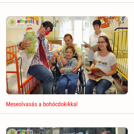
Meseolvasás a bohócdokikkal