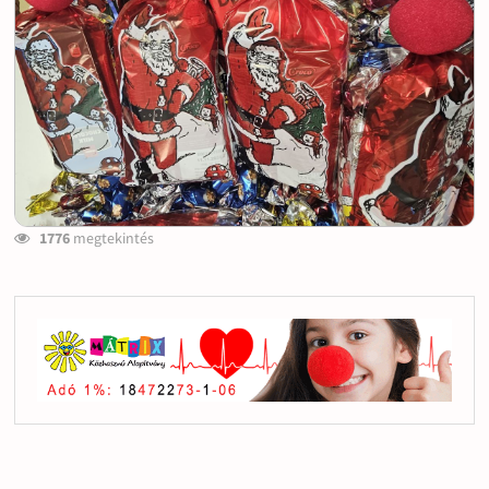
1776
megtekintés