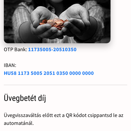
OTP Bank:
11735005-20510350
IBAN:
HU58 1173 5005 2051 0350 0000 0000
Üvegbetét díj
Üvegvisszaváltás előtt ezt a QR kódot csippantsd le az
automatánál.