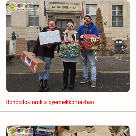
Bohócdoktorok a gyermekkórházban