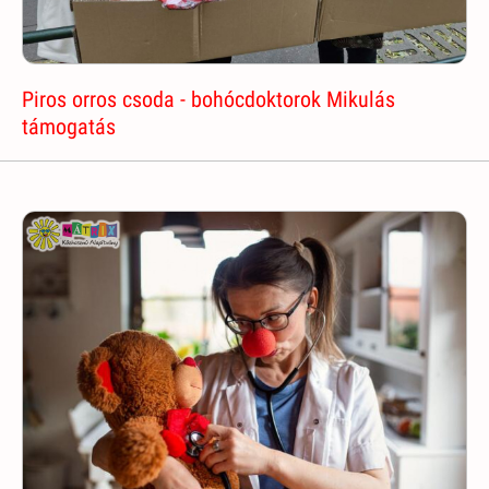
Piros orros csoda - bohócdoktorok Mikulás
támogatás