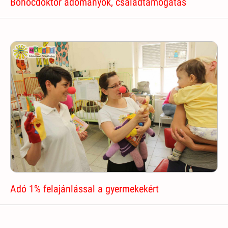
Bohócdoktor adományok, családtámogatás
Adó 1% felajánlással a gyermekekért