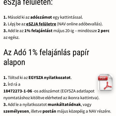
eSzja felületen:
1.
Másold ki az
adószámot
egy kattintással.
2.
Lépj be az
eSZJA felületre
(NAV online adóbevallás).
3.
Add le az
1% felajánlást
május 20-ig – mindössze
2 perc
az egész.
Az Adó 1% felajánlás papír
alapon
1.
Töltsd ki az
EGYSZA nyilatkozatot
.
2.
Írd rá a
18472273-1-06
-os adószámot (EGYSZA adatlapot
nyomtatáshoz kitöltve elérheted az ikonra kattintva).
3.
Add le a nyilatkozatot
munkáltatódnak
, vagy
személyesen
, illetve
postán
május közepéig a NAV részére.