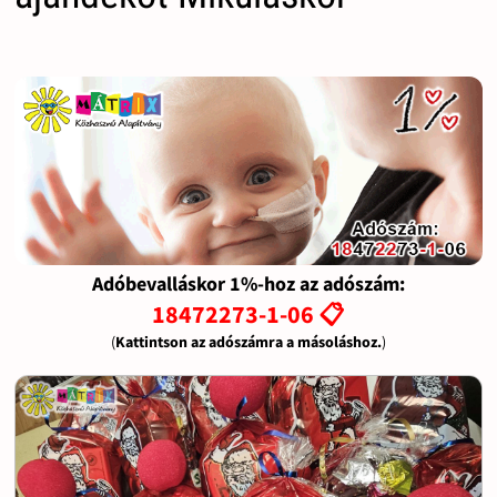
Adóbevalláskor 1%-hoz az adószám:
18472273-1-06 📋
(
Kattintson az adószámra a másoláshoz.
)