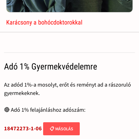
Karácsony a bohócdoktorokkal
Adó 1% Gyermekvédelemre
Az adód 1%-a mosolyt, erőt és reményt ad a rászoruló
gyermekeknek.
🔴 Adó 1% felajánláshoz adószám:
18472273-1-06
📋 MÁSOLÁS