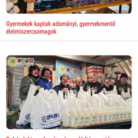
Gyermekek kaptak adományt, gyermekmentő
élelmiszercsomagok