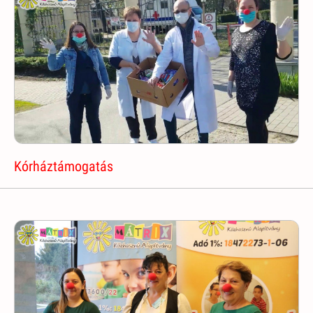
Kórháztámogatás