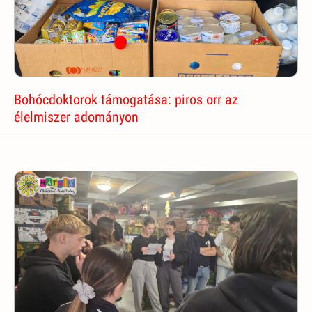
Bohócdoktorok támogatása: piros orr az
élelmiszer adományon