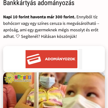
Bankkártyás adományozás
Napi 10 forint havonta már 300 forint.
Ennyiből tíz
bohócorr vagy egy színes ceruza is megvásárolható –
apróság, ami egy gyermeknek mégis mosolyt és erőt
adhat. 🤍 Segítenél? Hálásan köszönjük!