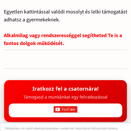
Egyetlen kattintással valódi mosolyt és lelki támogatást
adhatsz a gyermekeknek.
Alkalmilag vagy rendszerességgel segítheted Te is a
fontos dolgok működését.
Iratkozz fel a csatornára!
Támogasd a munkánkat egy feliratkozással
Oldalainkon és mobil alkalmazásainkban cookie-kat használunk felhasználói élmény