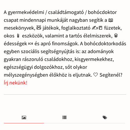
A gyermekvédelmi / családtámogató / bohócdoktor
csapat mindennapi munkáját nagyban segítik a 📖
mesekönyvek, 🧸 játékok, foglalkoztató ✍️📒 füzetek,
okos 📱 eszközök, valamint a tartós élelmiszerek, 🥫
édességek 🍬 és apró finomságok. A bohócdoktorkodás
egyben szociális segítségnyújtás is: az adományok
gyakran rászoruló családokhoz, kisgyermekekhez,
egészségügyi dolgozókhoz, sőt olykor
mélyszegénységben élőkhöz is eljutnak. 🤍 Segítenél?
Írj nekünk!