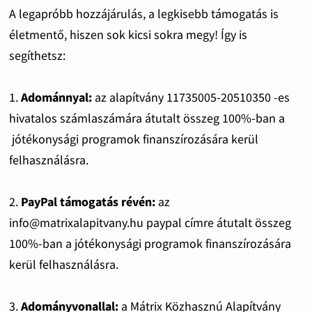
A legapróbb hozzájárulás, a legkisebb támogatás is
életmentő, hiszen sok kicsi sokra megy! Így is
segíthetsz:
1.
Adománnyal:
az alapítvány 11735005-20510350 -es
hivatalos számlaszámára átutalt összeg 100%-ban a
jótékonysági programok finanszírozására kerül
felhasználásra.
2.
PayPal támogatás révén:
az
info@matrixalapitvany.hu paypal címre átutalt összeg
100%-ban a jótékonysági programok finanszírozására
kerül felhasználásra.
3.
Adományvonallal:
a Mátrix Közhasznú Alapítvány