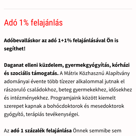
Adó 1% felajánlás
Adóbevalláskor az adó 1+1% felajánlásával Ön is
segíthet!
Daganat elleni küzdelem, gyermekgyógyítás, kórházi
és szociális támogatás.
A Mátrix Közhasznú Alapítvány
adományai évente több tízezer alkalommal jutnak el
rászoruló családokhoz, beteg gyermekekhez, idősekhez
és intézményekhez. Programjaink között kiemelt
szerepet kapnak a bohócdoktorok és mesedoktorok
gyógyító, terápiás tevékenységei.
Az
adó 1 százalék felajánlása
Önnek semmibe sem