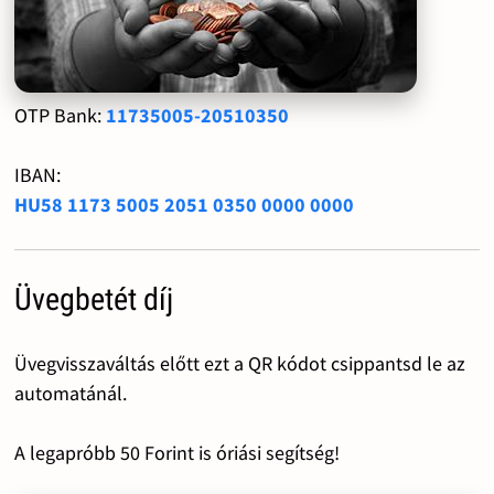
OTP Bank:
11735005-20510350
IBAN:
HU58 1173 5005 2051 0350 0000 0000
Üvegbetét díj
Üvegvisszaváltás előtt ezt a QR kódot csippantsd le az
automatánál.
A legapróbb 50 Forint is óriási segítség!