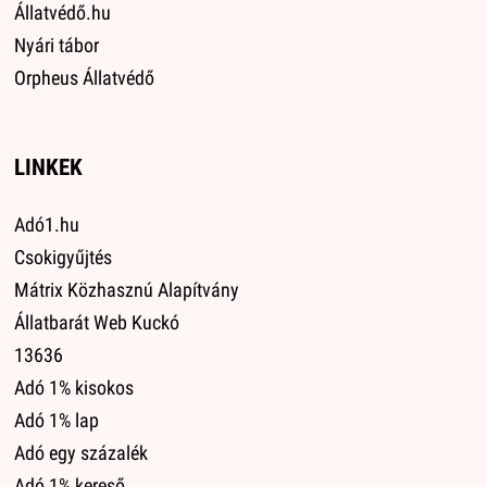
Állatvédő.hu
Nyári tábor
Orpheus Állatvédő
LINKEK
Adó1.hu
Csokigyűjtés
Mátrix Közhasznú Alapítvány
Állatbarát Web Kuckó
13636
Adó 1% kisokos
Adó 1% lap
Adó egy százalék
Adó 1% kereső