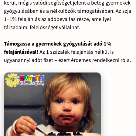
kerül, mégis valódi segítséget jelent a beteg gyermekek
gyógyulásában és a nélkülözők támogatásában. Az szja
1+1% felajánlás az adóbevallás része, amellyel
társadalmi felelősséget vállalhat.
Támogassa a gyermekek gyógyulását adó 1%
felajánlásával!
Az 1 százalék felajánlás nélkül is
ugyanannyi adót fizet – ezért érdemes rendelkezni róla.