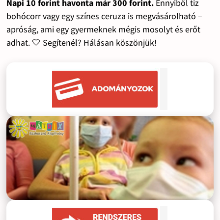
Napi 10 forint havonta már 300 forint.
Ennyiből tíz
bohócorr vagy egy színes ceruza is megvásárolható –
apróság, ami egy gyermeknek mégis mosolyt és erőt
adhat. 🤍 Segítenél? Hálásan köszönjük!