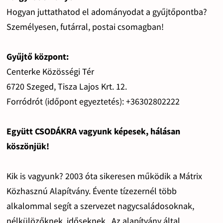
Hogyan juttathatod el adományodat a gyűjtőpontba?
Személyesen, futárral, postai csomagban!
Gyűjtő központ:
Centerke Közösségi Tér
6720 Szeged, Tisza Lajos Krt. 12.
Forródrót (időpont egyeztetés): +36302802222
Együtt CSODÁKRA vagyunk képesek, hálásan
köszönjük!
Kik is vagyunk? 2003 óta sikeresen működik a Mátrix
Közhasznú Alapítvány. Évente tízezernél több
alkalommal segít a szervezet nagycsaládosoknak,
nélkülözőknek, időseknek. Az alapítvány által