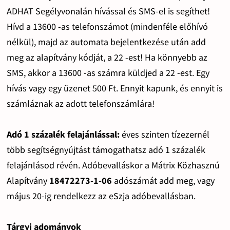
ADHAT Segélyvonalán hívással és SMS-el is segíthet!
Hívd a 13600 -as telefonszámot (mindenféle előhívó
nélkül), majd az automata bejelentkezése után add
meg az alapítvány kódját, a 22 -est! Ha könnyebb az
SMS, akkor a 13600 -as számra küldjed a 22 -est. Egy
hívás vagy egy üzenet 500 Ft. Ennyit kapunk, és ennyit is
számláznak az adott telefonszámlára!
Adó 1 százalék felajánlással:
éves szinten tízezernél
több segítségnyújtást támogathatsz adó 1 százalék
felajánlásod révén. Adóbevalláskor a Mátrix Közhasznú
Alapítvány
18472273-1-06
adószámát add meg, vagy
május 20-ig rendelkezz az eSzja adóbevallásban.
Tárgyi adományok