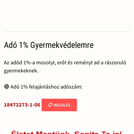
Adó 1% Gyermekvédelemre
Az adód 1%-a mosolyt, erőt és reményt ad a rászoruló
gyermekeknek.
🔴 Adó 1% felajánláshoz adószám:
18472273-1-06
📋 MÁSOLÁS