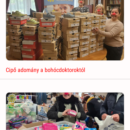
Cipő adomány a bohócdoktoroktól