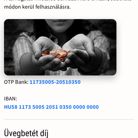
módon kerül felhasználásra.
OTP Bank:
11735005-20510350
IBAN:
HU58 1173 5005 2051 0350 0000 0000
Üvegbetét díj