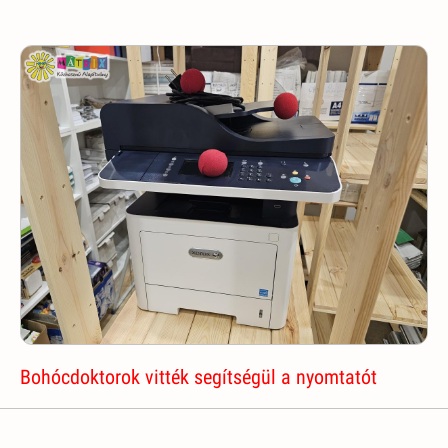
Bohócdoktorok vitték segítségül a nyomtatót