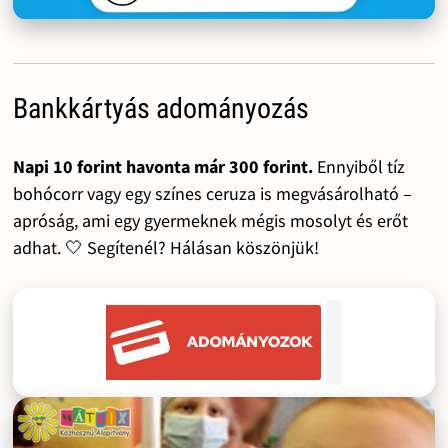
Bankkártyás adományozás
Napi 10 forint havonta már 300 forint.
Ennyiből tíz
bohócorr vagy egy színes ceruza is megvásárolható –
apróság, ami egy gyermeknek mégis mosolyt és erőt
adhat. 🤍 Segítenél? Hálásan köszönjük!