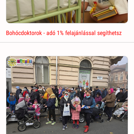
Bohócdoktorok - adó 1% felajánlással segíthetsz