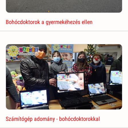
Bohócdoktorok a gyermekéhezés ellen
Számítógép adomány - bohócdoktorokkal