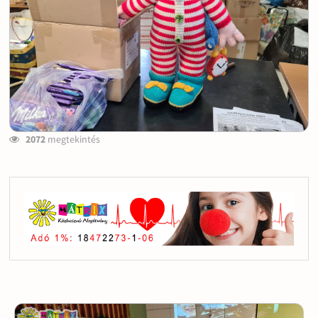
2072
megtekintés