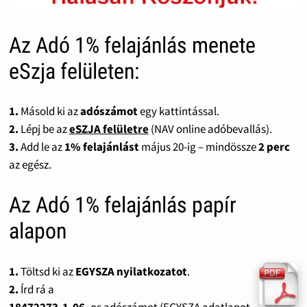
Az Adó 1% felajánlás menete
eSzja felületen:
1.
Másold ki az
adószámot
egy kattintással.
2.
Lépj be az
eSZJA felületre
(NAV online adóbevallás).
3.
Add le az
1% felajánlást
május 20-ig – mindössze
2 perc
az egész.
Az Adó 1% felajánlás papír
alapon
1.
Töltsd ki az
EGYSZA nyilatkozatot
.
2.
Írd rá a
18472273-1-06
-os adószámot (EGYSZA adatlapot