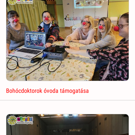
Bohócdoktorok óvoda támogatása