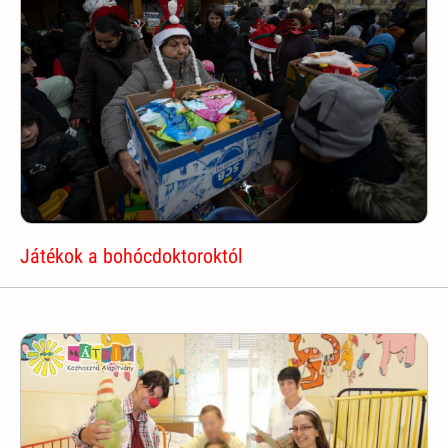
Játékok a bohócdoktoroktól