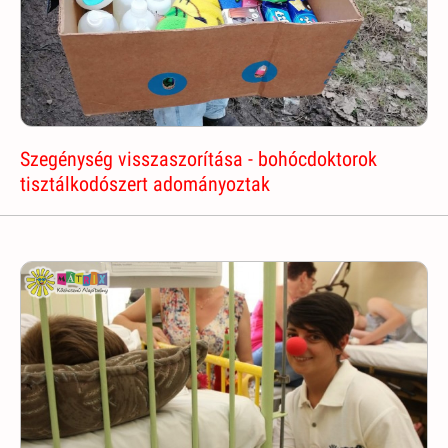
Szegénység visszaszorítása - bohócdoktorok
tisztálkodószert adományoztak