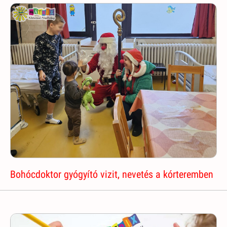
Bohócdoktor gyógyító vizit, nevetés a kórteremben