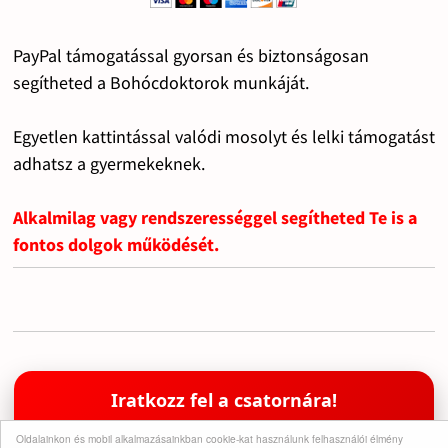
PayPal támogatással gyorsan és biztonságosan
segítheted a Bohócdoktorok munkáját.
Egyetlen kattintással valódi mosolyt és lelki támogatást
adhatsz a gyermekeknek.
Alkalmilag vagy rendszerességgel segítheted Te is a
fontos dolgok működését.
Iratkozz fel a csatornára!
Támogasd a munkánkat egy feliratkozással
Oldalainkon és mobil alkalmazásainkban cookie-kat használunk felhasználói élmény