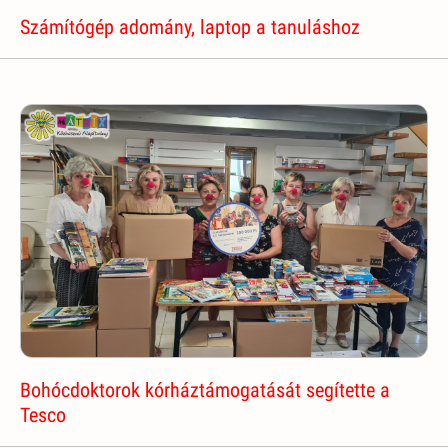
Számítógép adomány, laptop a tanuláshoz
Bohócdoktorok kórháztámogatását segítette a
Tesco