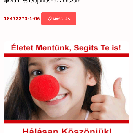
🔴 Adó 1% felajánláshoz adószám:
18472273-1-06
📋 MÁSOLÁS