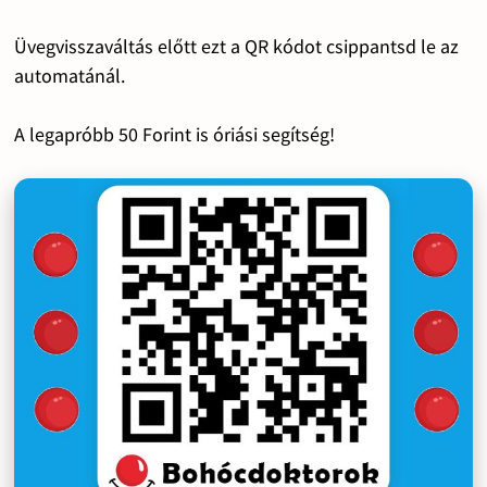
Üvegvisszaváltás előtt ezt a QR kódot csippantsd le az
automatánál.
A legapróbb 50 Forint is óriási segítség!