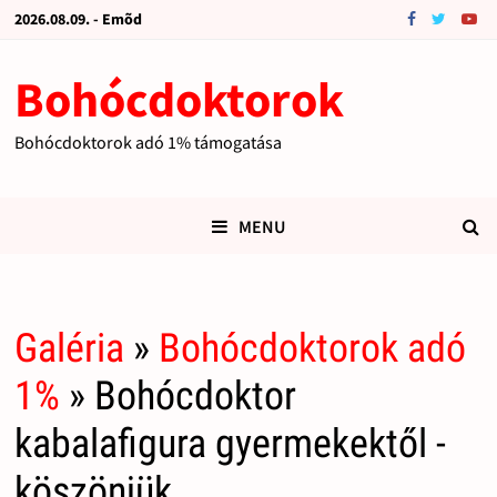
2026.08.09. - Emõd
Bohócdoktorok
Bohócdoktorok adó 1% támogatása
MENU
Galéria
»
Bohócdoktorok adó
1%
» Bohócdoktor
kabalafigura gyermekektől -
köszönjük