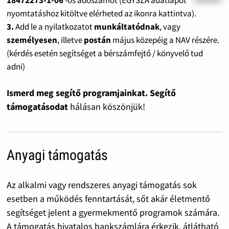
nyomtatáshoz kitöltve elérheted az ikonra kattintva).
3.
Add le a nyilatkozatot
munkáltatódnak
, vagy
személyesen
, illetve
postán
május közepéig a NAV részére.
(kérdés esetén segítséget a bérszámfejtő / könyvelő tud
adni)
Ismerd meg segítő programjainkat. Segítő
támogatásodat
hálásan köszönjük!
Anyagi támogatás
Az alkalmi vagy rendszeres anyagi támogatás sok
esetben a működés fenntartását, sőt akár életmentő
segítséget jelent a gyermekmentő programok számára.
A támogatás hivatalos bankszámlára érkezik, átlátható