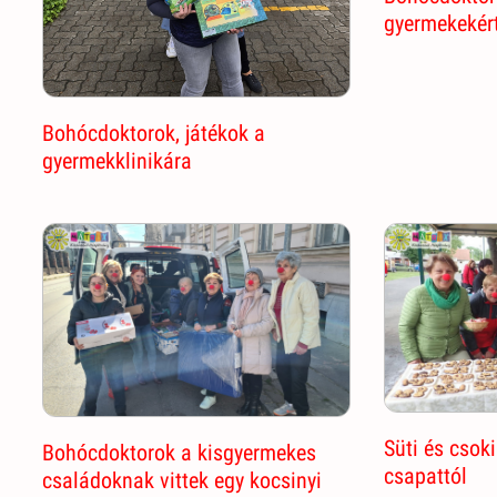
gyermekekér
Bohócdoktorok, játékok a
gyermekklinikára
Süti és csok
Bohócdoktorok a kisgyermekes
csapattól
családoknak vittek egy kocsinyi