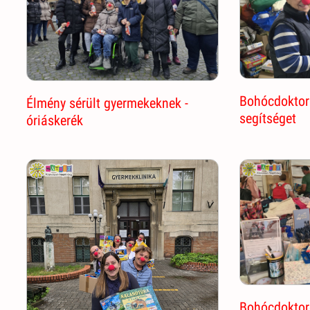
Bohócdoktor 
Élmény sérült gyermekeknek -
segítséget
óriáskerék
Bohócdoktor