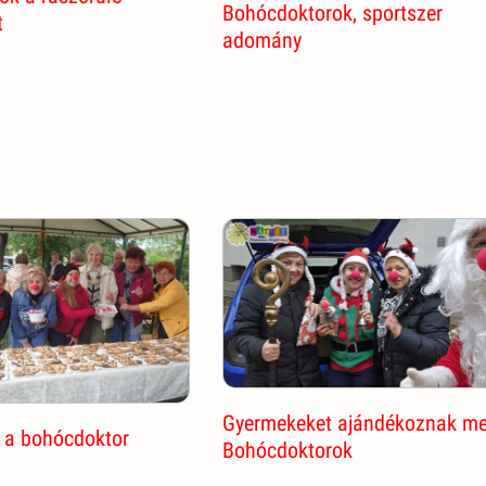
Bohócdoktorok, sportszer
t
adomány
Gyermekeket ajándékoznak m
i a bohócdoktor
Bohócdoktorok