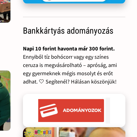
Bankkártyás adományozás
l
Napi 10 forint havonta már 300 forint.
Ennyiből tíz bohócorr vagy egy színes
ceruza is megvásárolható – apróság, ami
egy gyermeknek mégis mosolyt és erőt
adhat. 🤍 Segítenél? Hálásan köszönjük!