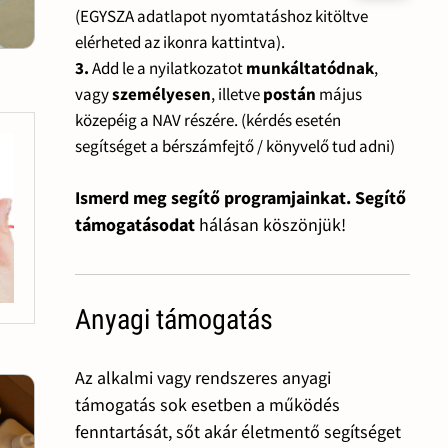
(EGYSZA adatlapot nyomtatáshoz kitöltve
elérheted az ikonra kattintva).
3.
Add le a nyilatkozatot
munkáltatódnak
,
vagy
személyesen
, illetve
postán
május
közepéig a NAV részére. (kérdés esetén
segítséget a bérszámfejtő / könyvelő tud adni)
Ismerd meg segítő programjainkat. Segítő
támogatásodat
hálásan köszönjük!
Anyagi támogatás
Az alkalmi vagy rendszeres anyagi
támogatás sok esetben a működés
fenntartását, sőt akár életmentő segítséget