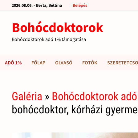
2026.08.06. - Berta, Bettina
Belépés
Bohócdoktorok
Bohócdoktorok adó 1% támogatása
ADÓ 1%
FŐLAP
OLVASÓ
FOTÓK
SZERETETCSO
Galéria
»
Bohócdoktorok adó
bohócdoktor, kórházi gyerm