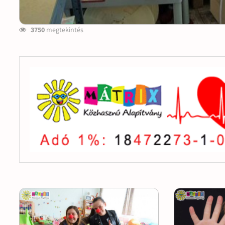
3750
megtekintés