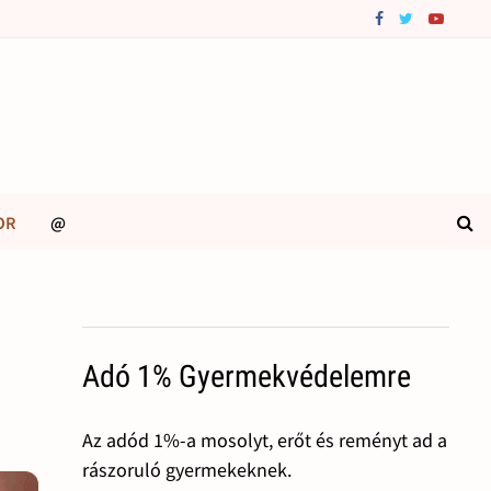
OR
@
Adó 1% Gyermekvédelemre
Az adód 1%-a mosolyt, erőt és reményt ad a
rászoruló gyermekeknek.