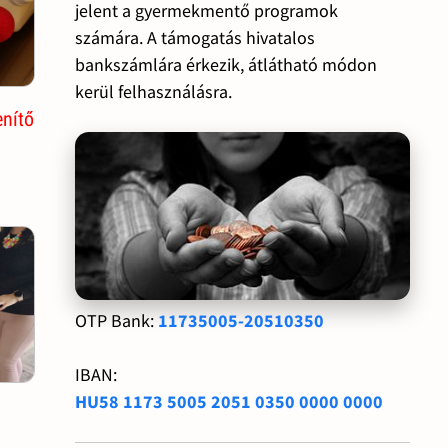
jelent a gyermekmentő programok
számára. A támogatás hivatalos
bankszámlára érkezik, átlátható módon
kerül felhasználásra.
enítő
OTP Bank:
11735005-20510350
IBAN:
HU58 1173 5005 2051 0350 0000 0000