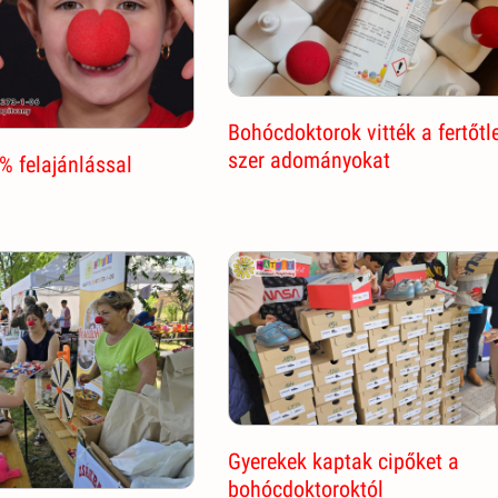
Bohócdoktorok vitték a fertőtl
szer adományokat
% felajánlással
Gyerekek kaptak cipőket a
bohócdoktoroktól