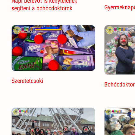
Napi betevőt is kénytelenek
Gyermeknap
segíteni a bohócdoktorok
Szeretetcsoki
Bohócdoktor