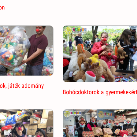
on
ok, játék adomány
Bohócdoktorok a gyermekekér