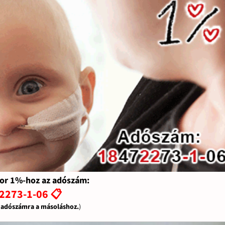
or 1%-hoz az adószám:
2273-1-06 📋
z adószámra a másoláshoz.
)