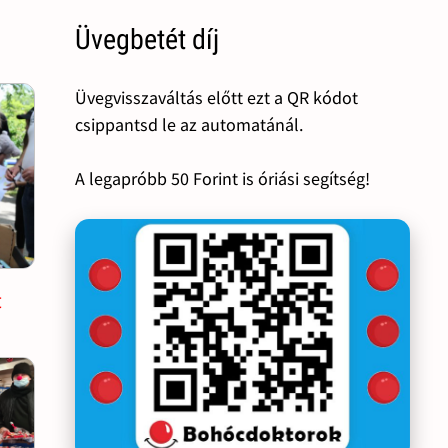
Üvegbetét díj
Üvegvisszaváltás előtt ezt a QR kódot
csippantsd le az automatánál.
A legapróbb 50 Forint is óriási segítség!
t