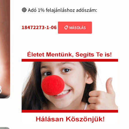
🔴 Adó 1% felajánláshoz adószám:
18472273-1-06
📋 MÁSOLÁS