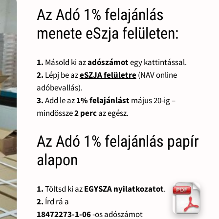
Az Adó 1% felajánlás
menete eSzja felületen:
1.
Másold ki az
adószámot
egy kattintással.
2.
Lépj be az
eSZJA felületre
(NAV online
adóbevallás).
3.
Add le az
1% felajánlást
május 20-ig –
mindössze
2 perc
az egész.
Az Adó 1% felajánlás papír
alapon
1.
Töltsd ki az
EGYSZA nyilatkozatot
.
2.
Írd rá a
18472273-1-06
-os adószámot