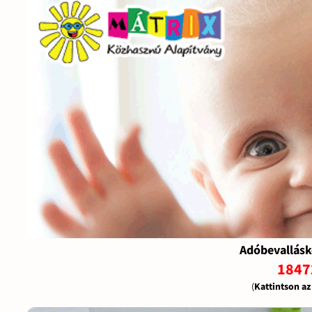
Adóbevallásk
1847
(
Kattintson a