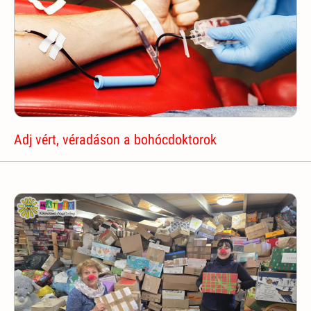
Adj vért, véradáson a bohócdoktorok