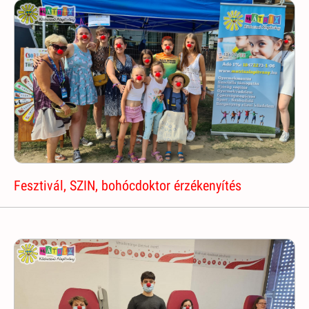
Fesztivál, SZIN, bohócdoktor érzékenyítés