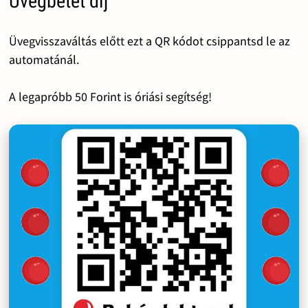
Üvegbetét díj
Üvegvisszaváltás előtt ezt a QR kódot csippantsd le az
automatánál.
A legapróbb 50 Forint is óriási segítség!