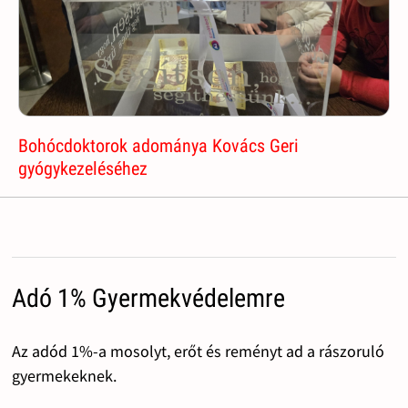
Bohócdoktorok adománya Kovács Geri
gyógykezeléséhez
Adó 1% Gyermekvédelemre
Az adód 1%-a mosolyt, erőt és reményt ad a rászoruló
gyermekeknek.