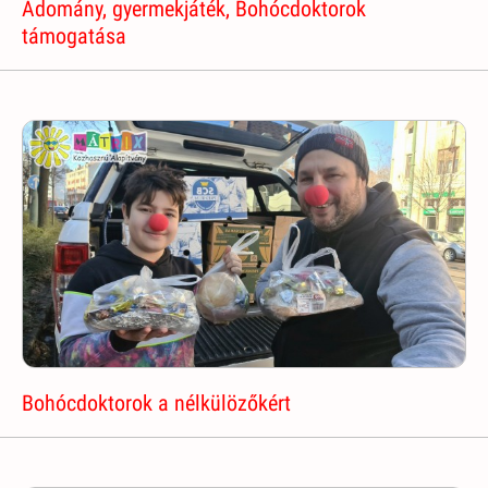
Adomány, gyermekjáték, Bohócdoktorok
támogatása
Bohócdoktorok a nélkülözőkért