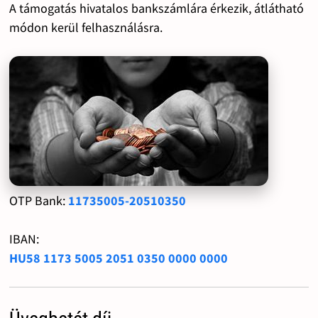
A támogatás hivatalos bankszámlára érkezik, átlátható
módon kerül felhasználásra.
OTP Bank:
11735005-20510350
IBAN:
HU58 1173 5005 2051 0350 0000 0000