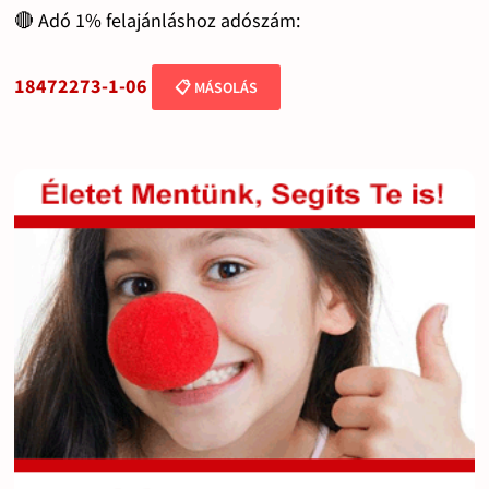
🔴 Adó 1% felajánláshoz adószám:
18472273-1-06
📋 MÁSOLÁS