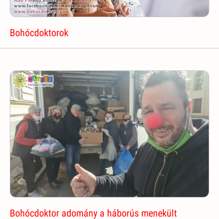
Bohócdoktorok
Bohócdoktor adomány a háborús menekült