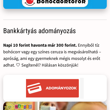
Bankkártyás adományozás
Napi 10 forint havonta már 300 forint.
Ennyiből tíz
bohócorr vagy egy színes ceruza is megvásárolható –
apróság, ami egy gyermeknek mégis mosolyt és erőt
adhat. 🤍 Segítenél? Hálásan köszönjük!