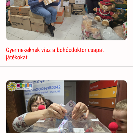
Gyermekeknek visz a bohócdoktor csapat
játékokat