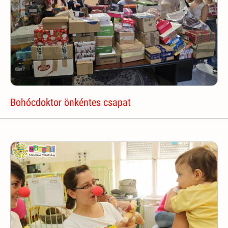
Bohócdoktor önkéntes csapat