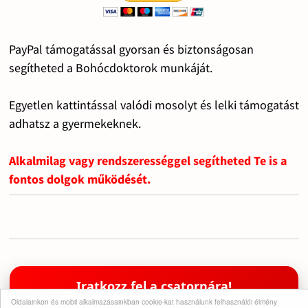
PayPal támogatással gyorsan és biztonságosan
segítheted a Bohócdoktorok munkáját.
Egyetlen kattintással valódi mosolyt és lelki támogatást
adhatsz a gyermekeknek.
Alkalmilag vagy rendszerességgel segítheted Te is a
fontos dolgok működését.
Iratkozz fel a csatornára!
Oldalainkon és mobil alkalmazásainkban cookie-kat használunk felhasználói élmény
Támogasd a munkánkat egy feliratkozással