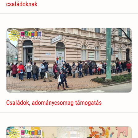
családoknak
Családok, adománycsomag támogatás