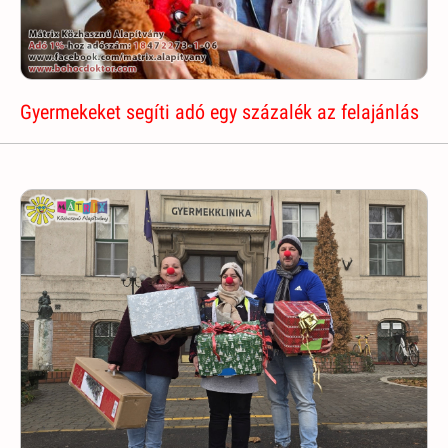
Gyermekeket segíti adó egy százalék az felajánlás