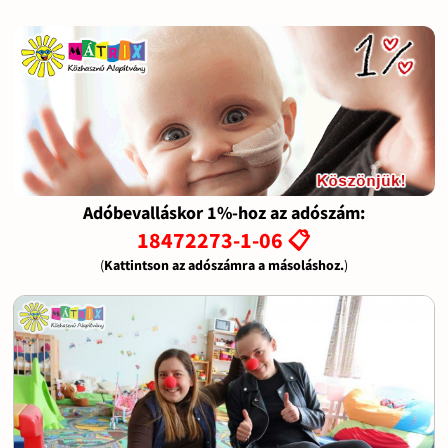
Adóbevalláskor 1%-hoz az adószám:
18472273-1-06 📋
(
Kattintson az adószámra a másoláshoz.
)