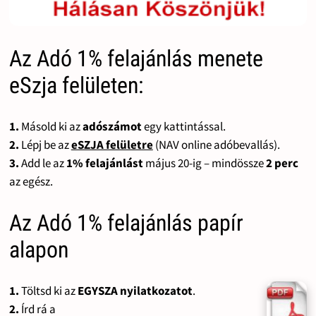
Az Adó 1% felajánlás menete
eSzja felületen:
1.
Másold ki az
adószámot
egy kattintással.
2.
Lépj be az
eSZJA felületre
(NAV online adóbevallás).
3.
Add le az
1% felajánlást
május 20-ig – mindössze
2 perc
az egész.
Az Adó 1% felajánlás papír
alapon
1.
Töltsd ki az
EGYSZA nyilatkozatot
.
2.
Írd rá a