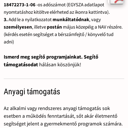
18472273-1-06
-os adószámot (EGYSZA adatlapot
nyomtatáshoz kitöltve elérheted az ikonra kattintva).
3.
Add le a nyilatkozatot
munkáltatódnak
, vagy
személyesen
, illetve
postán
május közepéig a NAV részére.
(kérdés esetén segítséget a bérszámfejtő / könyvelő tud
adni)
Ismerd meg segítő programjainkat. Segítő
támogatásodat
hálásan köszönjük!
Anyagi támogatás
Az alkalmi vagy rendszeres anyagi támogatás sok
esetben a működés fenntartását, sőt akár életmentő
segítséget jelent a gyermekmentő programok számára.