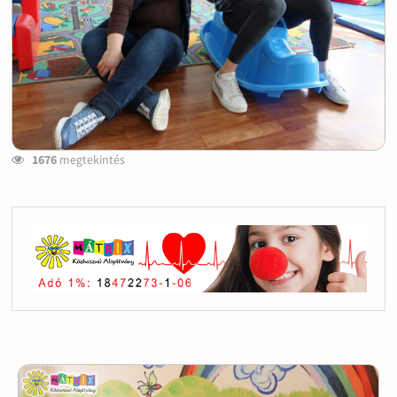
1676
megtekintés