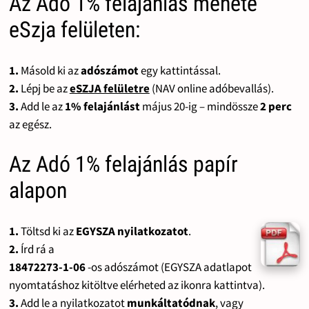
Az Adó 1% felajánlás menete
eSzja felületen:
1.
Másold ki az
adószámot
egy kattintással.
2.
Lépj be az
eSZJA felületre
(NAV online adóbevallás).
3.
Add le az
1% felajánlást
május 20-ig – mindössze
2 perc
az egész.
Az Adó 1% felajánlás papír
alapon
1.
Töltsd ki az
EGYSZA nyilatkozatot
.
2.
Írd rá a
18472273-1-06
-os adószámot (EGYSZA adatlapot
nyomtatáshoz kitöltve elérheted az ikonra kattintva).
3.
Add le a nyilatkozatot
munkáltatódnak
, vagy