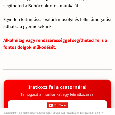
segítheted a Bohócdoktorok munkáját.
Egyetlen kattintással valódi mosolyt és lelki támogatást
adhatsz a gyermekeknek.
Alkalmilag vagy rendszerességgel segítheted Te is a
fontos dolgok működését.
Iratkozz fel a csatornára!
Támogasd a munkánkat egy feliratkozással
Oldalainkon és mobil alkalmazásainkban cookie-kat használunk felhasználói élmény