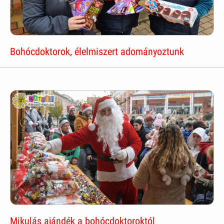
Bohócdoktorok, élelmiszert adományoztunk
Mikulás ajándék a bohócdoktoroktól