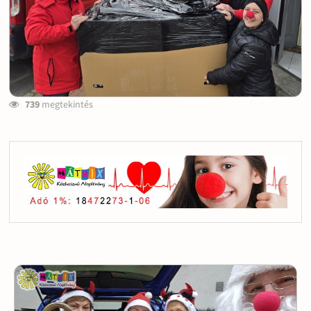
739
megtekintés