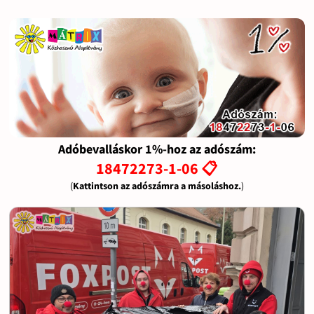
Adóbevalláskor 1%-hoz az adószám:
18472273-1-06 📋
(
Kattintson az adószámra a másoláshoz.
)