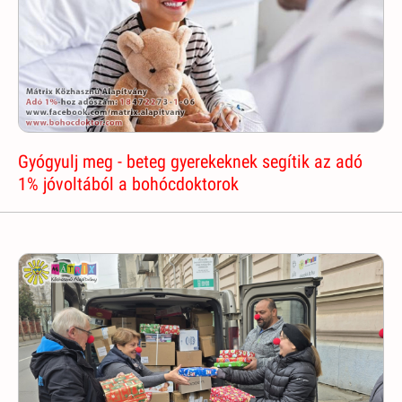
Gyógyulj meg - beteg gyerekeknek segítik az adó
1% jóvoltából a bohócdoktorok