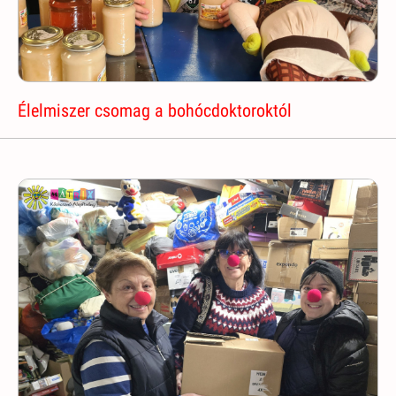
Élelmiszer csomag a bohócdoktoroktól