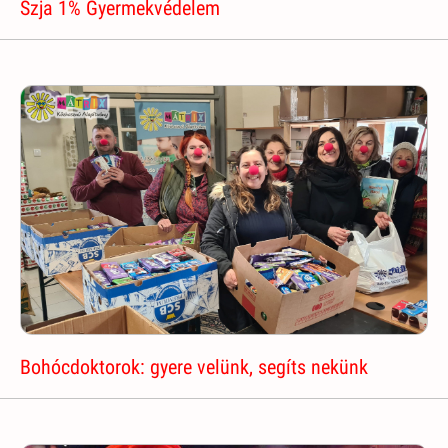
Szja 1% Gyermekvédelem
Bohócdoktorok: gyere velünk, segíts nekünk