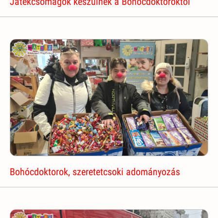
Játékcsomagok készülnek a Bohócdoktoroktól
Bohócdoktorok, szeretetcsoki adományozás