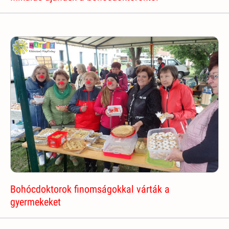
Bohócdoktorok finomságokkal várták a
gyermekeket