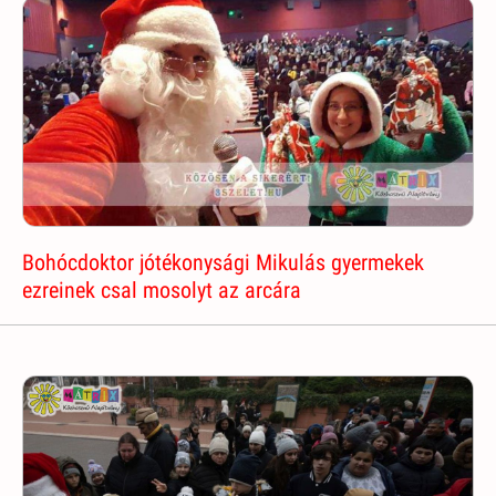
Bohócdoktor jótékonysági Mikulás gyermekek
ezreinek csal mosolyt az arcára