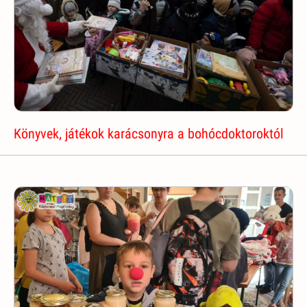
Könyvek, játékok karácsonyra a bohócdoktoroktól