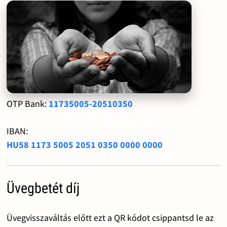
OTP Bank:
11735005-20510350
IBAN:
HU58 1173 5005 2051 0350 0000 0000
Üvegbetét díj
Üvegvisszaváltás előtt ezt a QR kódot csippantsd le az