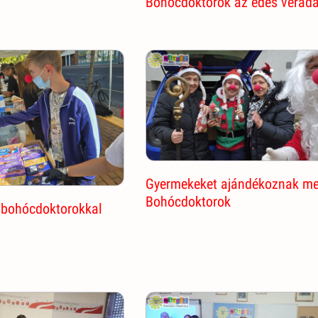
Bohócdoktorok az édes vérad
Gyermekeket ajándékoznak m
Bohócdoktorok
 bohócdoktorokkal