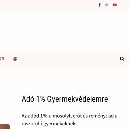
OR
@
Adó 1% Gyermekvédelemre
Az adód 1%-a mosolyt, erőt és reményt ad a
rászoruló gyermekeknek.