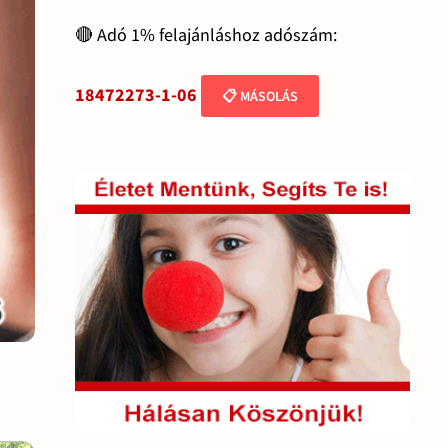
🔴 Adó 1% felajánláshoz adószám:
18472273-1-06
📋 MÁSOLÁS