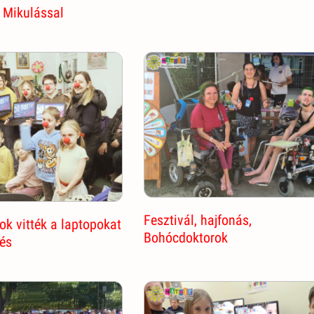
 Mikulással
Fesztivál, hajfonás,
k vitték a laptopokat
Bohócdoktorok
tés