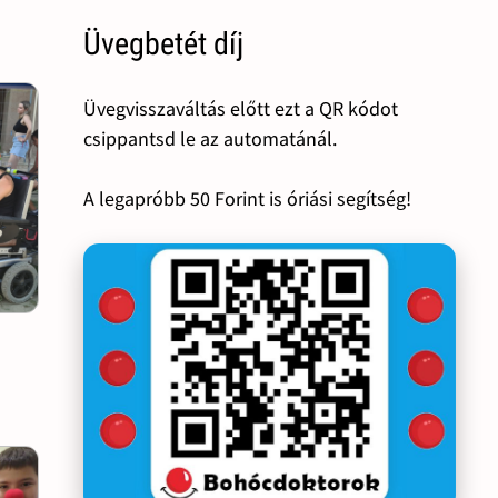
Üvegbetét díj
Üvegvisszaváltás előtt ezt a QR kódot
csippantsd le az automatánál.
A legapróbb 50 Forint is óriási segítség!