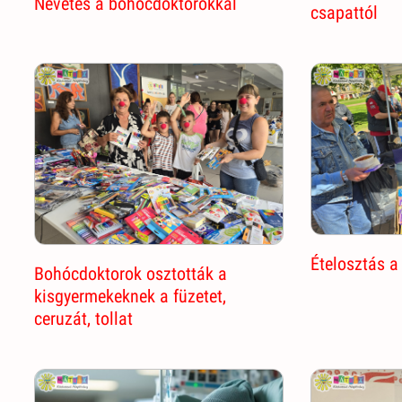
Nevetés a bohócdoktorokkal
csapattól
Ételosztás a
Bohócdoktorok osztották a
kisgyermekeknek a füzetet,
ceruzát, tollat