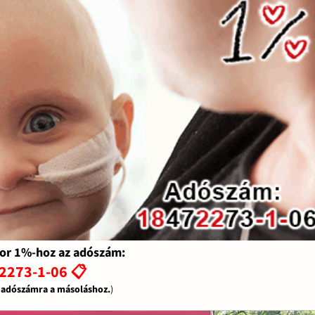
or 1%-hoz az adószám:
2273-1-06 📋
z adószámra a másoláshoz.
)