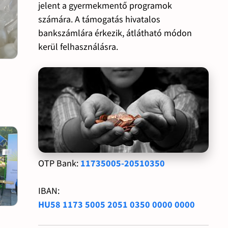
jelent a gyermekmentő programok
számára. A támogatás hivatalos
bankszámlára érkezik, átlátható módon
kerül felhasználásra.
OTP Bank:
11735005-20510350
IBAN:
HU58 1173 5005 2051 0350 0000 0000