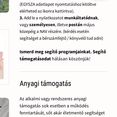
(EGYSZA adatlapot nyomtatáshoz kitöltve
elérheted az ikonra kattintva).
3.
Add le a nyilatkozatot
munkáltatódnak
,
vagy
személyesen
, illetve
postán
május
közepéig a NAV részére. (kérdés esetén
segítséget a bérszámfejtő / könyvelő tud adni)
Ismerd meg segítő programjainkat. Segítő
támogatásodat
hálásan köszönjük!
Anyagi támogatás
Az alkalmi vagy rendszeres anyagi
támogatás sok esetben a működés
fenntartását, sőt akár életmentő segítséget