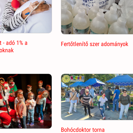
 - adó 1% a
Fertőtlenítő szer adományok
oknak
Bohócdoktor torna