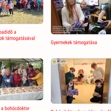
badidő a
ok támogatásával
Gyermekek támogatása
i a bohócdoktor