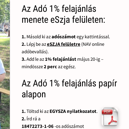
Az Adó 1% felajánlás
menete eSzja felületen:
1.
Másold ki az
adószámot
egy kattintással.
2.
Lépj be az
eSZJA felületre
(NAV online
adóbevallás).
3.
Add le az
1% felajánlást
május 20-ig –
mindössze
2 perc
az egész.
Az Adó 1% felajánlás papír
alapon
1.
Töltsd ki az
EGYSZA nyilatkozatot
.
2.
Írd rá a
18472273-1-06
-os adószámot