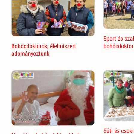
Sport és sza
Bohócdoktorok, élelmiszert
bohócdoktor
adományoztunk
Süti és csok