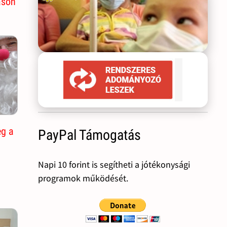
áson
eg a
PayPal Támogatás
Napi 10 forint is segítheti a jótékonysági
programok működését.