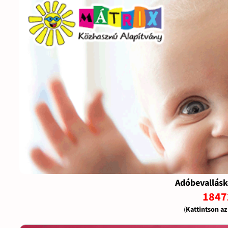
Adóbevallásk
1847
(
Kattintson a