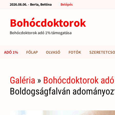
2026.08.06. - Berta, Bettina
Belépés
Bohócdoktorok
Bohócdoktorok adó 1% támogatása
ADÓ 1%
FŐLAP
OLVASÓ
FOTÓK
SZERETETCSO
Galéria
»
Bohócdoktorok adó
Boldogságfalván adományoz