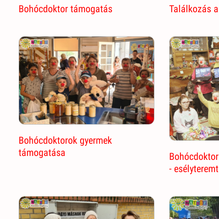
Bohócdoktor támogatás
Találkozás a
Bohócdoktorok gyermek
támogatása
Bohócdoktoro
- esélyterem