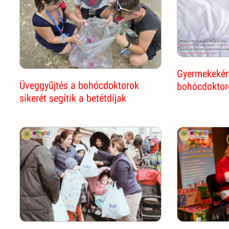
Gyermekekért
Üveggyűjtés a bohócdoktorok
bohócdoktor
sikerét segítik a betétdíjak