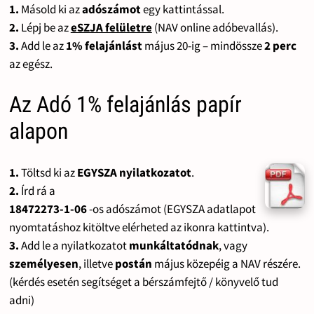
1.
Másold ki az
adószámot
egy kattintással.
2.
Lépj be az
eSZJA felületre
(NAV online adóbevallás).
3.
Add le az
1% felajánlást
május 20-ig – mindössze
2 perc
az egész.
Az Adó 1% felajánlás papír
alapon
1.
Töltsd ki az
EGYSZA nyilatkozatot
.
2.
Írd rá a
18472273-1-06
-os adószámot (EGYSZA adatlapot
nyomtatáshoz kitöltve elérheted az ikonra kattintva).
3.
Add le a nyilatkozatot
munkáltatódnak
, vagy
személyesen
, illetve
postán
május közepéig a NAV részére.
(kérdés esetén segítséget a bérszámfejtő / könyvelő tud
adni)