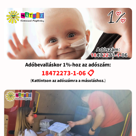
Adóbevalláskor 1%-hoz az adószám:
18472273-1-06 📋
(
Kattintson az adószámra a másoláshoz.
)