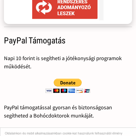
PayPal Támogatás
Napi 10 forint is segítheti a jótékonysági programok
működését.
PayPal támogatással gyorsan és biztonságosan
segítheted a Bohócdoktorok munkáját.
Egyetlen kattintással valódi mosolyt és lelki támogatást
Oldalainkon és mobil alkalmazásainkban cookie-kat használunk felhasználói élmény