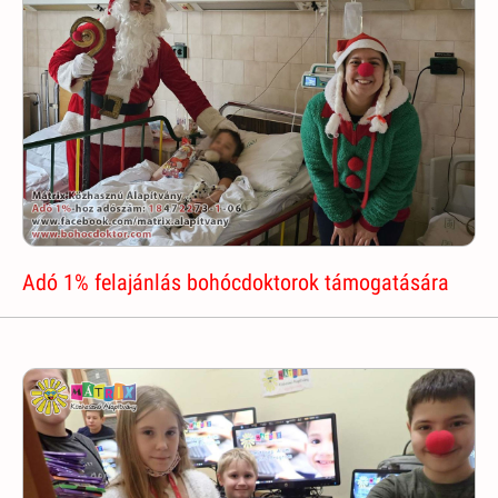
Adó 1% felajánlás bohócdoktorok támogatására