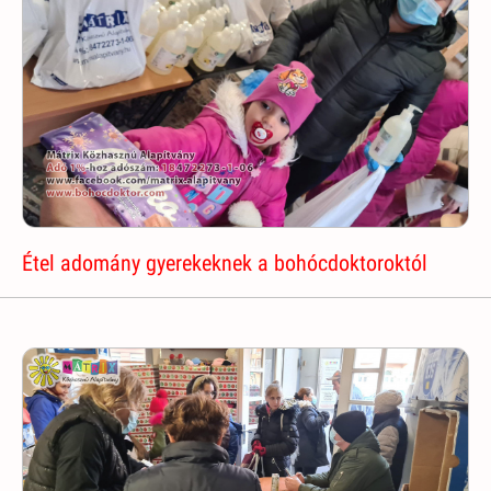
Étel adomány gyerekeknek a bohócdoktoroktól