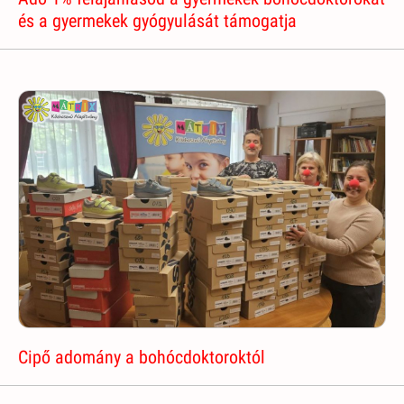
és a gyermekek gyógyulását támogatja
Cipő adomány a bohócdoktoroktól