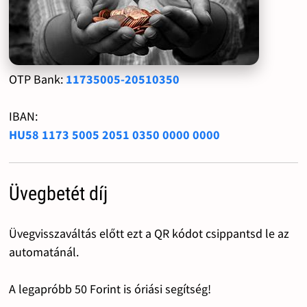
OTP Bank:
11735005-20510350
IBAN:
HU58 1173 5005 2051 0350 0000 0000
Üvegbetét díj
Üvegvisszaváltás előtt ezt a QR kódot csippantsd le az
automatánál.
A legapróbb 50 Forint is óriási segítség!