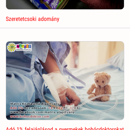
Szeretetcsoki adomány
Adó 1% felajánlásod a gyermekek bohócdoktorokat