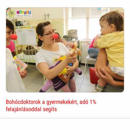
Bohócdoktorok a gyermekekért, adó 1%
felajánlásoddal segíts