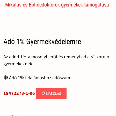
Mikulás és Bohócdoktorok gyermekek támogatása
Adó 1% Gyermekvédelemre
Az adód 1%-a mosolyt, erőt és reményt ad a rászoruló
gyermekeknek.
🔴 Adó 1% felajánláshoz adószám:
18472273-1-06
📋 MÁSOLÁS