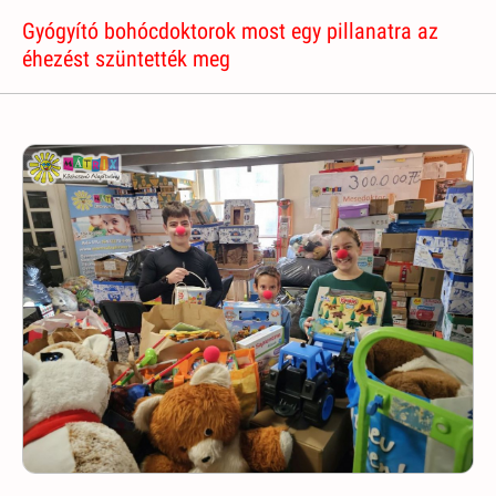
Gyógyító bohócdoktorok most egy pillanatra az
éhezést szüntették meg