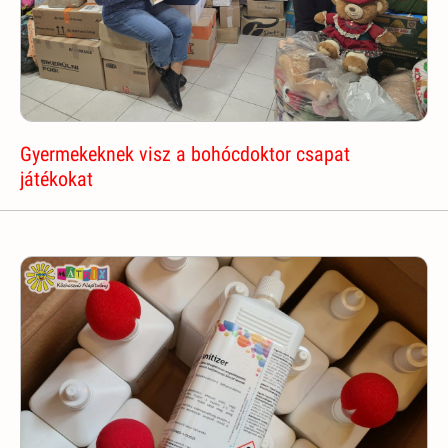
Gyermekeknek visz a bohócdoktor csapat
játékokat