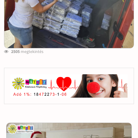
2505
megtekintés