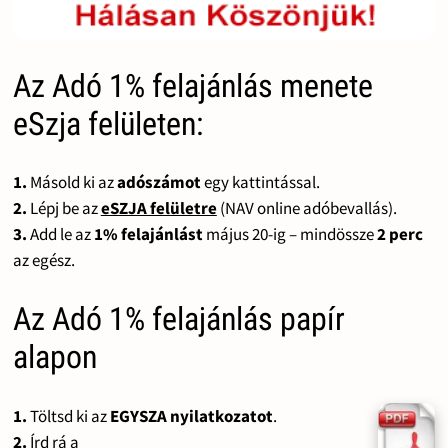
Az Adó 1% felajánlás menete
eSzja felületen:
1.
Másold ki az
adószámot
egy kattintással.
2.
Lépj be az
eSZJA felületre
(NAV online adóbevallás).
3.
Add le az
1% felajánlást
május 20-ig – mindössze
2 perc
az egész.
Az Adó 1% felajánlás papír
alapon
1.
Töltsd ki az
EGYSZA nyilatkozatot
.
2.
Írd rá a