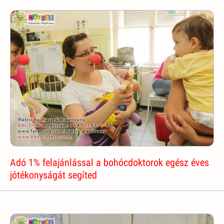
Adó 1% felajánlással a bohócdoktorok egész éves
jótékonyságát segíted