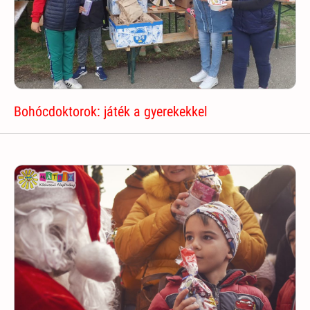
Bohócdoktorok: játék a gyerekekkel