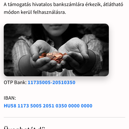
A támogatás hivatalos bankszámlára érkezik, átlátható
módon kerül felhasználásra.
OTP Bank:
11735005-20510350
IBAN:
HU58 1173 5005 2051 0350 0000 0000