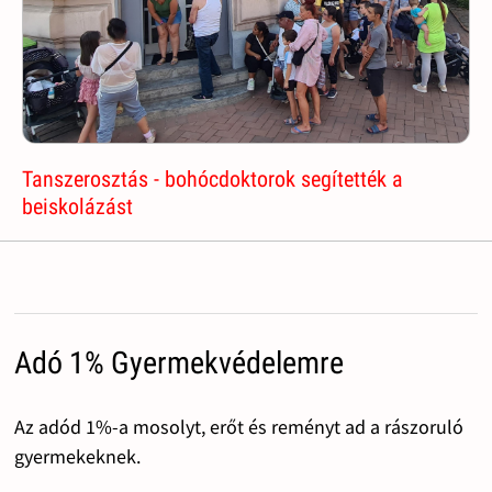
Tanszerosztás - bohócdoktorok segítették a
beiskolázást
Adó 1% Gyermekvédelemre
Az adód 1%-a mosolyt, erőt és reményt ad a rászoruló
gyermekeknek.