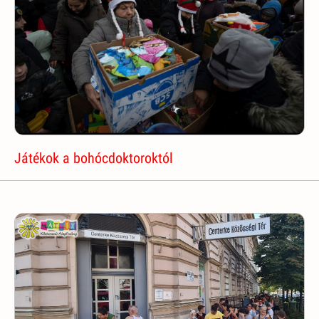
Játékok a bohócdoktoroktól