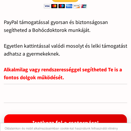
PayPal támogatással gyorsan és biztonságosan
segítheted a Bohócdoktorok munkáját.
Egyetlen kattintással valódi mosolyt és lelki támogatást
adhatsz a gyermekeknek.
Alkalmilag vagy rendszerességgel segítheted Te is a
fontos dolgok működését.
Iratkozz fel a csatornára!
Oldalainkon és mobil alkalmazásainkban cookie-kat használunk felhasználói élmény