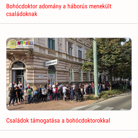
Bohócdoktor adomány a háborús menekült
családoknak
Családok támogatása a bohócdoktorokkal