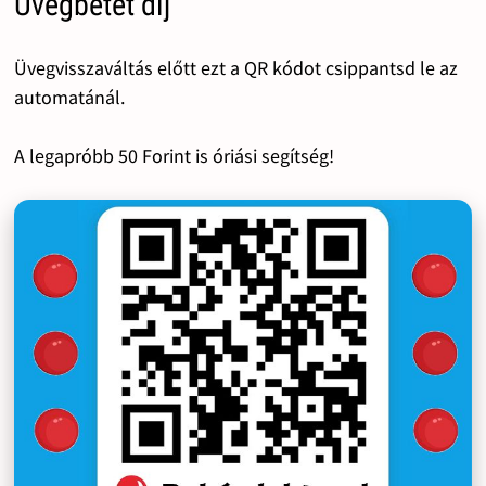
Üvegbetét díj
Üvegvisszaváltás előtt ezt a QR kódot csippantsd le az
automatánál.
A legapróbb 50 Forint is óriási segítség!