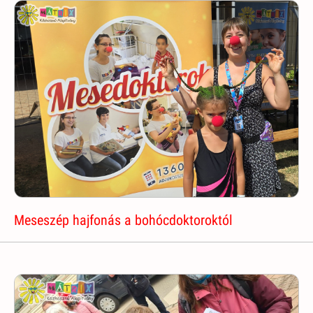
Meseszép hajfonás a bohócdoktoroktól