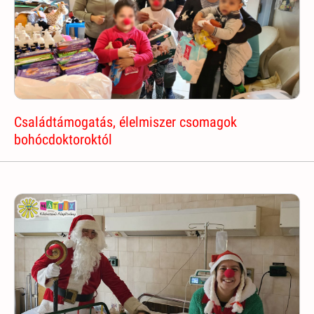
Családtámogatás, élelmiszer csomagok
bohócdoktoroktól