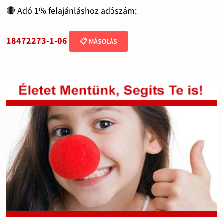
🔴 Adó 1% felajánláshoz adószám:
18472273-1-06
📋 MÁSOLÁS