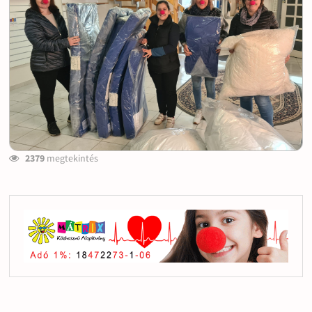
2379
megtekintés