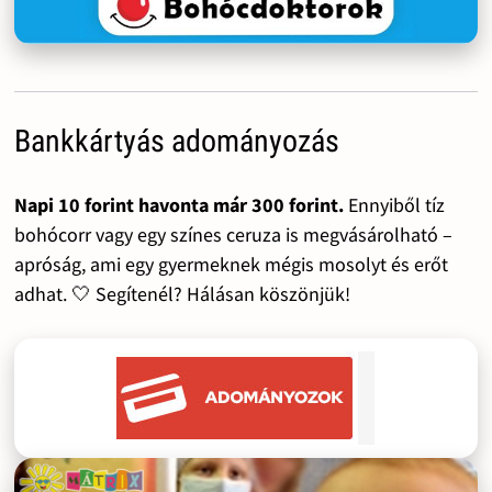
Bankkártyás adományozás
Napi 10 forint havonta már 300 forint.
Ennyiből tíz
bohócorr vagy egy színes ceruza is megvásárolható –
apróság, ami egy gyermeknek mégis mosolyt és erőt
adhat. 🤍 Segítenél? Hálásan köszönjük!