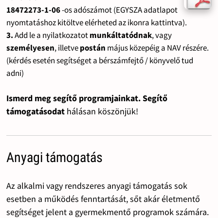
18472273-1-06
-os adószámot (EGYSZA adatlapot
nyomtatáshoz kitöltve elérheted az ikonra kattintva).
3.
Add le a nyilatkozatot
munkáltatódnak
, vagy
személyesen
, illetve
postán
május közepéig a NAV részére.
(kérdés esetén segítséget a bérszámfejtő / könyvelő tud
adni)
Ismerd meg segítő programjainkat. Segítő
támogatásodat
hálásan köszönjük!
Anyagi támogatás
Az alkalmi vagy rendszeres anyagi támogatás sok
esetben a működés fenntartását, sőt akár életmentő
segítséget jelent a gyermekmentő programok számára.