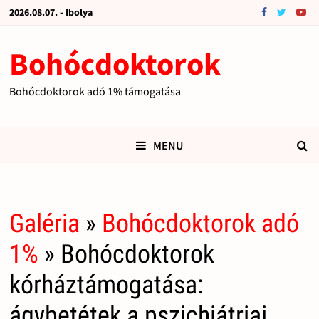
2026.08.07. - Ibolya
Bohócdoktorok
Bohócdoktorok adó 1% támogatása
MENU
Galéria
»
Bohócdoktorok adó
1%
» Bohócdoktorok
kórháztámogatása:
ágybetétek a pszichiátriai