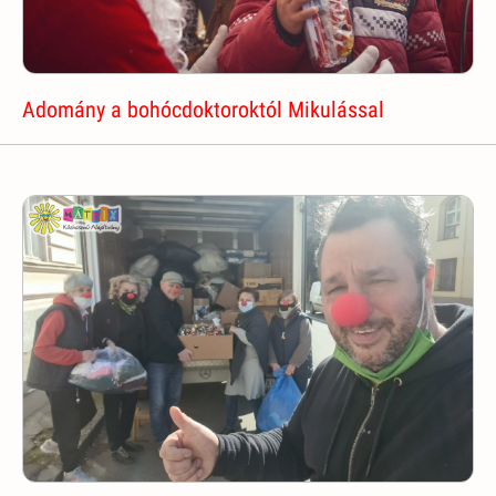
Adomány a bohócdoktoroktól Mikulással