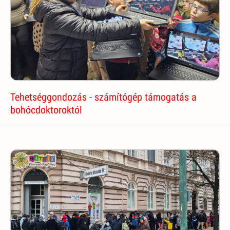
Tehetséggondozás - számítógép támogatás a
bohócdoktoroktól