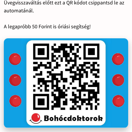
Üvegvisszaváltás előtt ezt a QR kódot csippantsd le az
automatánál.
A legapróbb 50 Forint is óriási segítség!