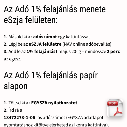
Az Adó 1% felajánlás menete
eSzja felületen:
1.
Másold ki az
adószámot
egy kattintással.
2.
Lépj be az
eSZJA felületre
(NAV online adóbevallás).
3.
Add le az
1% felajánlást
május 20-ig – mindössze
2 perc
az egész.
Az Adó 1% felajánlás papír
alapon
1.
Töltsd ki az
EGYSZA nyilatkozatot
.
2.
Írd rá a
18472273-1-06
-os adószámot (EGYSZA adatlapot
nyomtatáshoz kitöltve elérheted az ikonra kattintva).