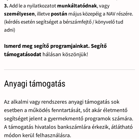
3.
Add le a nyilatkozatot
munkáltatódnak
, vagy
személyesen
, illetve
postán
május közepéig a NAV részére.
(kérdés esetén segítséget a bérszámfejtő / könyvelő tud
adni)
Ismerd meg segítő programjainkat. Segítő
támogatásodat
hálásan köszönjük!
Anyagi támogatás
Az alkalmi vagy rendszeres anyagi támogatás sok
esetben a működés fenntartását, sőt akár életmentő
segítséget jelent a gyermekmentő programok számára.
A támogatás hivatalos bankszámlára érkezik, átlátható
módon kerül felhasználásra.