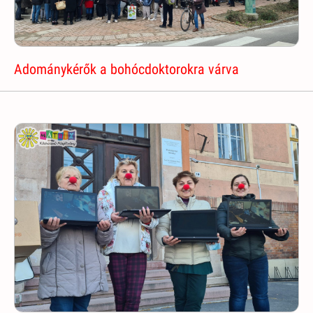
Adománykérők a bohócdoktorokra várva