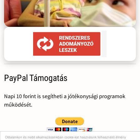
PayPal Támogatás
Napi 10 forint is segítheti a jótékonysági programok
működését.
Oldalainkon és mobil alkalmazásainkban cookie-kat használunk felhasználói élmény