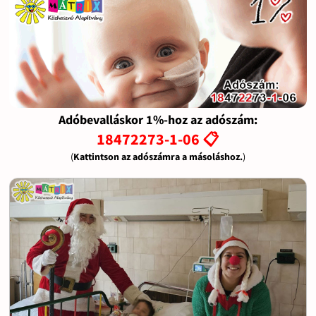
Adóbevalláskor 1%-hoz az adószám:
18472273-1-06 📋
(
Kattintson az adószámra a másoláshoz.
)