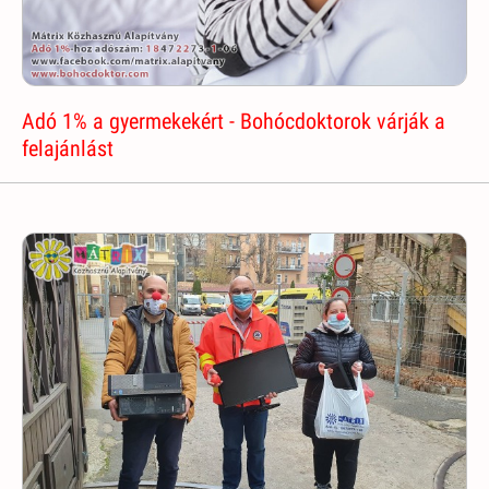
Adó 1% a gyermekekért - Bohócdoktorok várják a
felajánlást