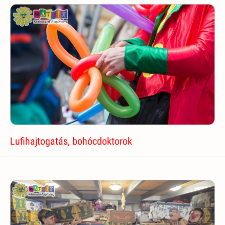
Lufihajtogatás, bohócdoktorok