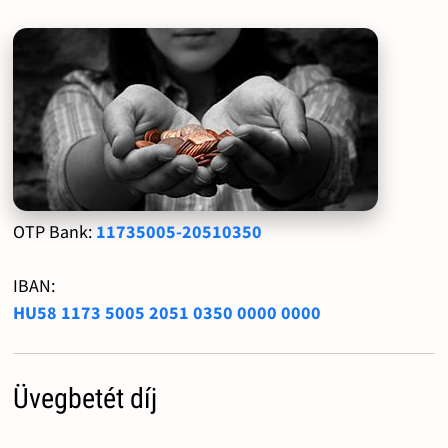
OTP Bank:
11735005-20510350
IBAN:
HU58 1173 5005 2051 0350 0000 0000
Üvegbetét díj