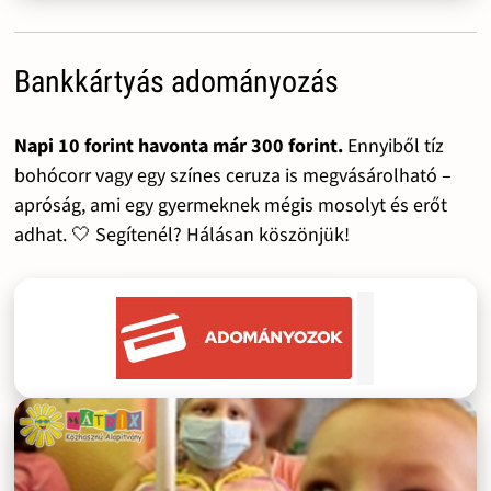
Bankkártyás adományozás
Napi 10 forint havonta már 300 forint.
Ennyiből tíz
bohócorr vagy egy színes ceruza is megvásárolható –
apróság, ami egy gyermeknek mégis mosolyt és erőt
adhat. 🤍 Segítenél? Hálásan köszönjük!