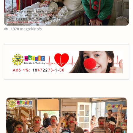
1370
megtekintés