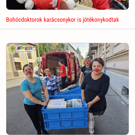
Bohócdoktorok karácsonykor is jótékonykodtak