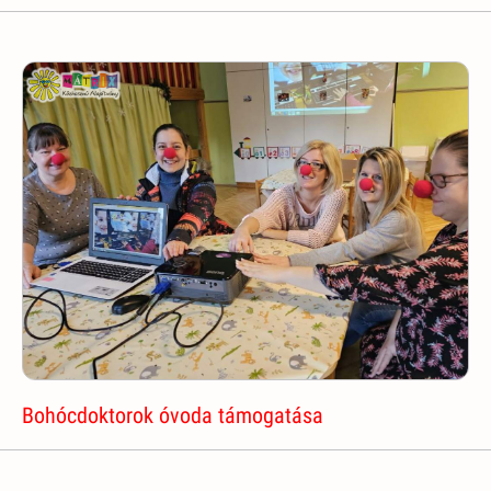
Bohócdoktorok óvoda támogatása