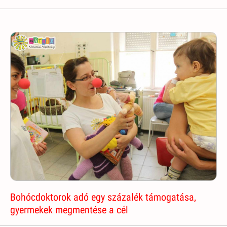
Bohócdoktorok adó egy százalék támogatása,
gyermekek megmentése a cél