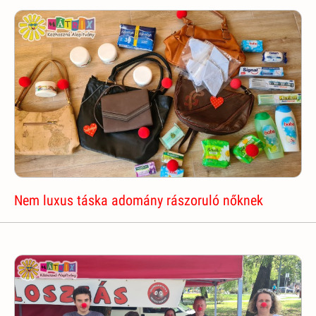
Nem luxus táska adomány rászoruló nőknek