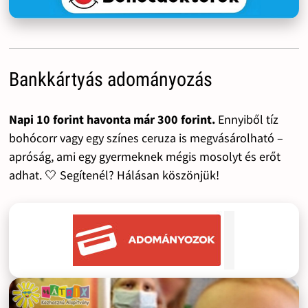
Bankkártyás adományozás
Napi 10 forint havonta már 300 forint.
Ennyiből tíz
bohócorr vagy egy színes ceruza is megvásárolható –
apróság, ami egy gyermeknek mégis mosolyt és erőt
adhat. 🤍 Segítenél? Hálásan köszönjük!