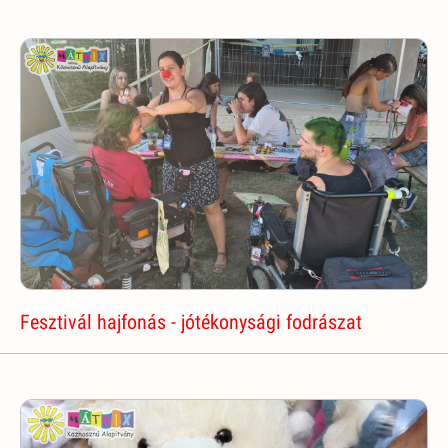
Fesztivál hajfonás - jótékonysági fodrászat