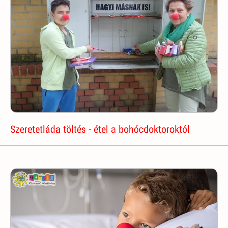
Szeretetláda töltés - étel a bohócdoktoroktól