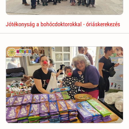
Jótékonyság a bohócdoktorokkal - óriáskerekezés