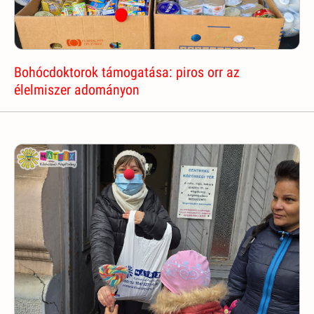
Bohócdoktorok támogatása: piros orr az
élelmiszer adományon