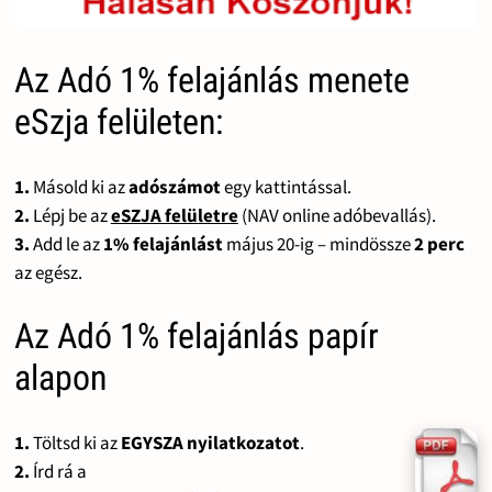
Az Adó 1% felajánlás menete
eSzja felületen:
1.
Másold ki az
adószámot
egy kattintással.
2.
Lépj be az
eSZJA felületre
(NAV online adóbevallás).
3.
Add le az
1% felajánlást
május 20-ig – mindössze
2 perc
az egész.
Az Adó 1% felajánlás papír
alapon
1.
Töltsd ki az
EGYSZA nyilatkozatot
.
2.
Írd rá a