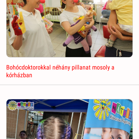
Bohócdoktorokkal néhány pillanat mosoly a
kórházban