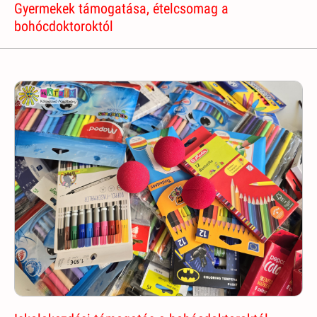
Gyermekek támogatása, ételcsomag a
bohócdoktoroktól