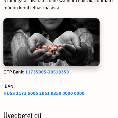
A támogatás hivatalos bankszámlára érkezik, átlátható
módon kerül felhasználásra.
OTP Bank:
11735005-20510350
IBAN:
HU58 1173 5005 2051 0350 0000 0000
Üvegbetét díj