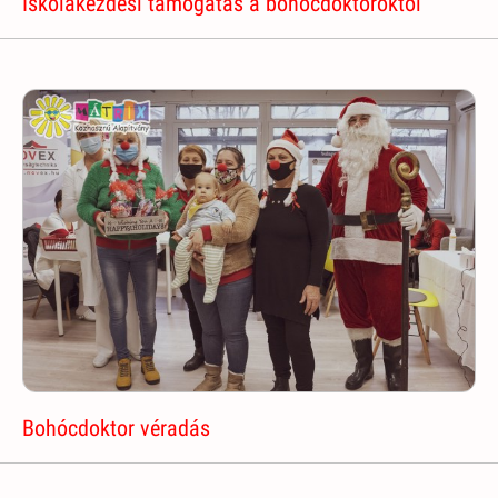
Iskolakezdési támogatás a bohócdoktoroktól
Bohócdoktor véradás