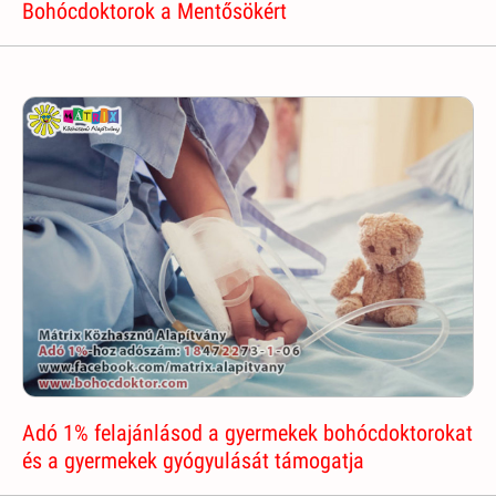
Bohócdoktorok a Mentősökért
Adó 1% felajánlásod a gyermekek bohócdoktorokat
és a gyermekek gyógyulását támogatja