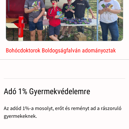
Bohócdoktorok Boldogságfalván adományoztak
Adó 1% Gyermekvédelemre
Az adód 1%-a mosolyt, erőt és reményt ad a rászoruló
gyermekeknek.