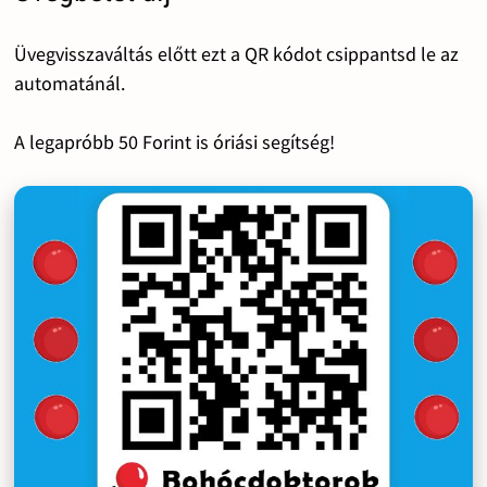
Üvegvisszaváltás előtt ezt a QR kódot csippantsd le az
automatánál.
A legapróbb 50 Forint is óriási segítség!