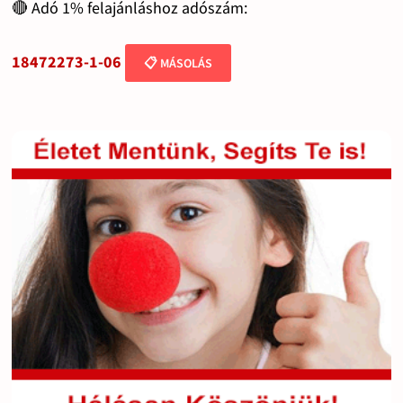
🔴 Adó 1% felajánláshoz adószám:
18472273-1-06
📋 MÁSOLÁS