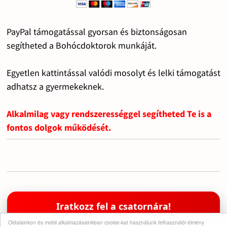
PayPal támogatással gyorsan és biztonságosan
segítheted a Bohócdoktorok munkáját.
Egyetlen kattintással valódi mosolyt és lelki támogatást
adhatsz a gyermekeknek.
Alkalmilag vagy rendszerességgel segítheted Te is a
fontos dolgok működését.
Iratkozz fel a csatornára!
Támogasd a munkánkat egy feliratkozással
Oldalainkon és mobil alkalmazásainkban cookie-kat használunk felhasználói élmény