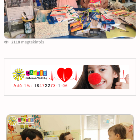
2118
megtekintés