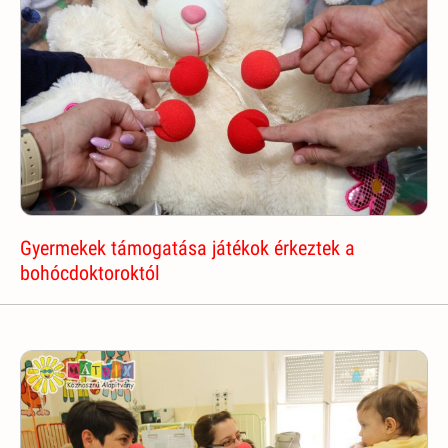
Gyermekek támogatása játékok érkeztek a
bohócdoktoroktól