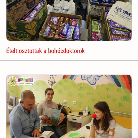
Ételt osztottak a bohócdoktorok