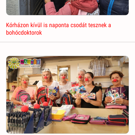
Kórházon kívül is naponta csodát tesznek a
bohócdoktorok