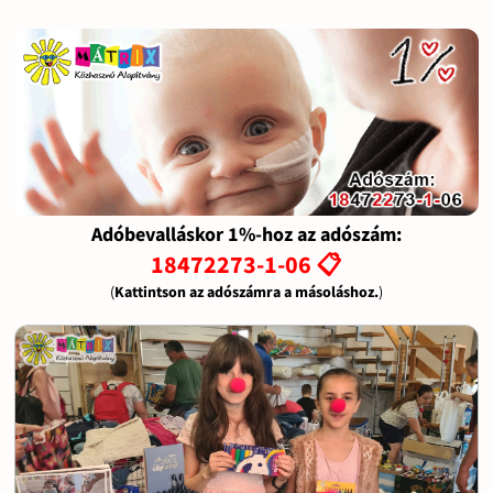
Adóbevalláskor 1%-hoz az adószám:
18472273-1-06 📋
(
Kattintson az adószámra a másoláshoz.
)