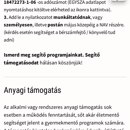
18472273-1-06
-os adószámot (EGYSZA adatlapot
nyomtatáshoz kitöltve elérheted az ikonra kattintva).
3.
Add le a nyilatkozatot
munkáltatódnak
, vagy
személyesen
, illetve
postán
május közepéig a NAV részére.
(kérdés esetén segítséget a bérszámfejtő / könyvelő tud
adni)
Ismerd meg segítő programjainkat. Segítő
támogatásodat
hálásan köszönjük!
Anyagi támogatás
Az alkalmi vagy rendszeres anyagi támogatás sok
esetben a működés fenntartását, sőt akár életmentő
segítséget jelent a gyermekmentő programok számára.