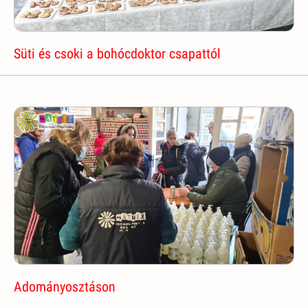
Süti és csoki a bohócdoktor csapattól
Adományosztáson