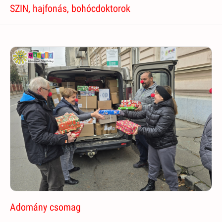
SZIN, hajfonás, bohócdoktorok
Adomány csomag