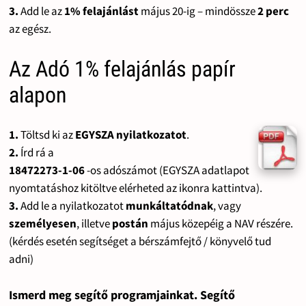
3.
Add le az
1% felajánlást
május 20-ig – mindössze
2 perc
az egész.
Az Adó 1% felajánlás papír
alapon
1.
Töltsd ki az
EGYSZA nyilatkozatot
.
2.
Írd rá a
18472273-1-06
-os adószámot (EGYSZA adatlapot
nyomtatáshoz kitöltve elérheted az ikonra kattintva).
3.
Add le a nyilatkozatot
munkáltatódnak
, vagy
személyesen
, illetve
postán
május közepéig a NAV részére.
(kérdés esetén segítséget a bérszámfejtő / könyvelő tud
adni)
Ismerd meg segítő programjainkat. Segítő