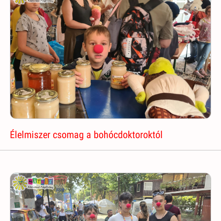
Élelmiszer csomag a bohócdoktoroktól