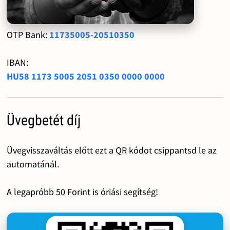
OTP Bank:
11735005-20510350
IBAN:
HU58 1173 5005 2051 0350 0000 0000
Üvegbetét díj
Üvegvisszaváltás előtt ezt a QR kódot csippantsd le az
automatánál.
A legapróbb 50 Forint is óriási segítség!