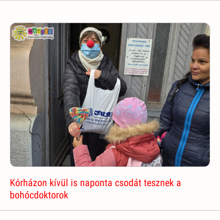
Kórházon kívül is naponta csodát tesznek a
bohócdoktorok