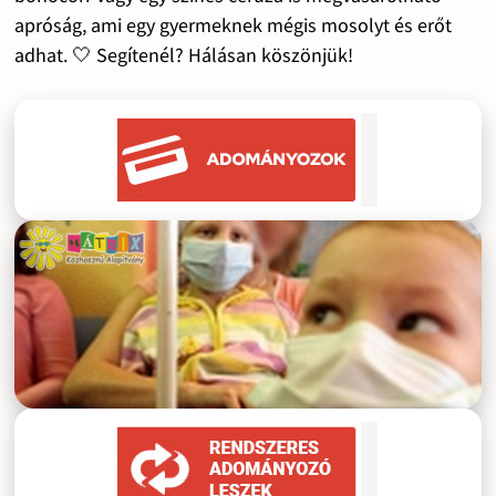
apróság, ami egy gyermeknek mégis mosolyt és erőt
adhat. 🤍 Segítenél? Hálásan köszönjük!