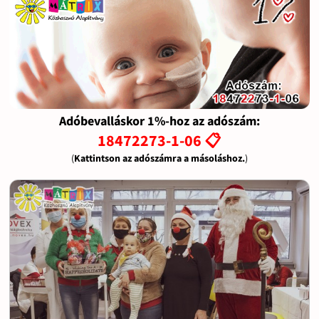
Adóbevalláskor 1%-hoz az adószám:
18472273-1-06 📋
(
Kattintson az adószámra a másoláshoz.
)