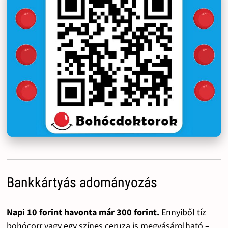
Bankkártyás adományozás
Napi 10 forint havonta már 300 forint.
Ennyiből tíz
bohócorr vagy egy színes ceruza is megvásárolható –