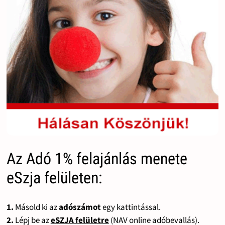
Az Adó 1% felajánlás menete
eSzja felületen:
1.
Másold ki az
adószámot
egy kattintással.
2.
Lépj be az
eSZJA felületre
(NAV online adóbevallás).