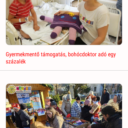
Gyermekmentő támogatás, bohócdoktor adó egy
százalék