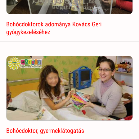
Bohócdoktorok adománya Kovács Geri
gyógykezeléséhez
Bohócdoktor, gyermeklátogatás