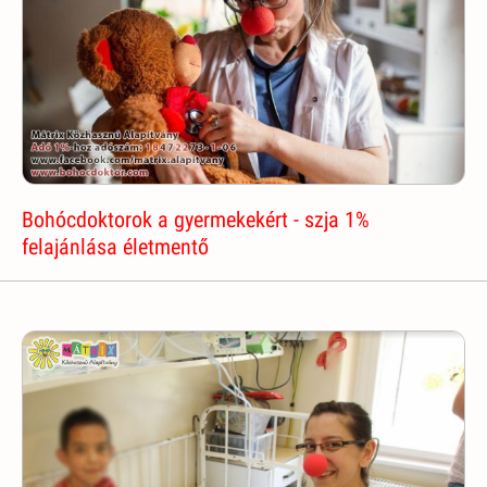
Bohócdoktorok a gyermekekért - szja 1%
felajánlása életmentő