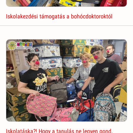
Iskolakezdési támogatás a bohócdoktoroktól
Iskolatáska?! Hogy a tanulás ne legyen gond.