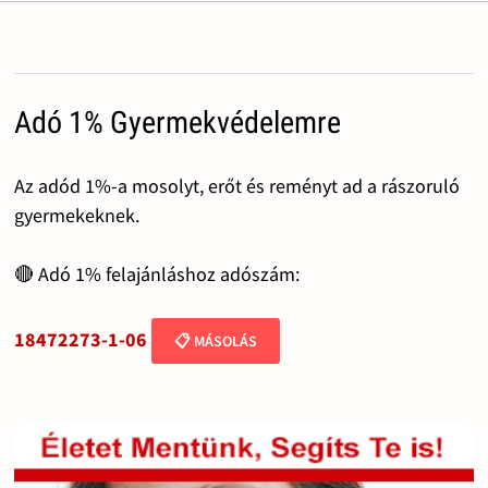
Adó 1% Gyermekvédelemre
Az adód 1%-a mosolyt, erőt és reményt ad a rászoruló
gyermekeknek.
🔴 Adó 1% felajánláshoz adószám:
18472273-1-06
📋 MÁSOLÁS