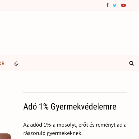
OR
@
Adó 1% Gyermekvédelemre
Az adód 1%-a mosolyt, erőt és reményt ad a
rászoruló gyermekeknek.