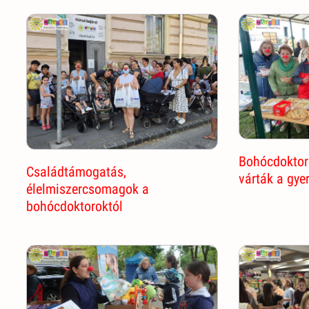
Bohócdoktor
Családtámogatás,
várták a gye
élelmiszercsomagok a
bohócdoktoroktól