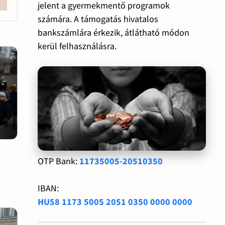
jelent a gyermekmentő programok
számára. A támogatás hivatalos
bankszámlára érkezik, átlátható módon
kerül felhasználásra.
OTP Bank:
11735005-20510350
IBAN:
HU58 1173 5005 2051 0350 0000 0000