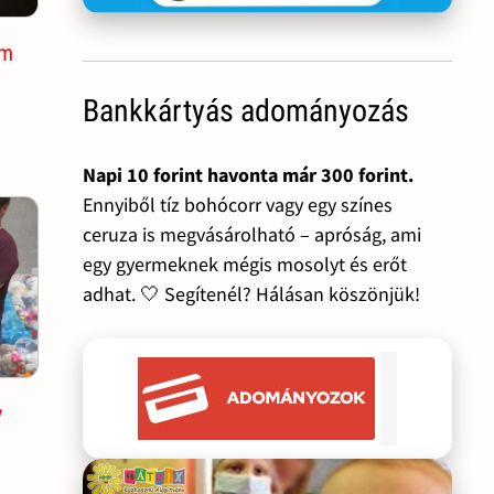
am
Bankkártyás adományozás
Napi 10 forint havonta már 300 forint.
Ennyiből tíz bohócorr vagy egy színes
ceruza is megvásárolható – apróság, ami
egy gyermeknek mégis mosolyt és erőt
adhat. 🤍 Segítenél? Hálásan köszönjük!
y