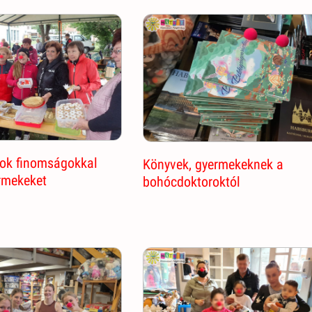
ok finomságokkal
Könyvek, gyermekeknek a
rmekeket
bohócdoktoroktól