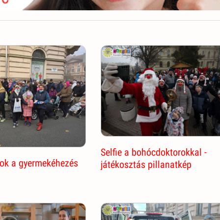
Selfie a bohócdoktorokkal -
ok a gyermekéhezés
játékosztás pillanatkép