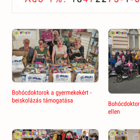
Bohócdoktorok a gyermekekért -
beiskolázás támogatása
Bohócdoktor
ellen