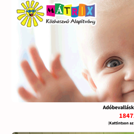
Adóbevallásk
1847
(
Kattintson a