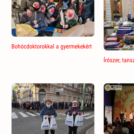
Bohócdoktorokkal a gyermekekért
Írószer, tan