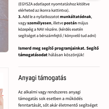
(EGYSZA adatlapot nyomtatáshoz kitöltve
elérheted az ikonra kattintva).
3.
Add le a nyilatkozatot
munkáltatódnak
,
vagy
személyesen
, illetve
postán
május
közepéig a NAV részére. (kérdés esetén
segítséget a bérszámfejtő / könyvelő tud adni)
Ismerd meg segítő programjainkat. Segítő
támogatásodat
hálásan köszönjük!
Anyagi támogatás
Az alkalmi vagy rendszeres anyagi
támogatás sok esetben a működés
fenntartását, sőt akár életmentő segítséget