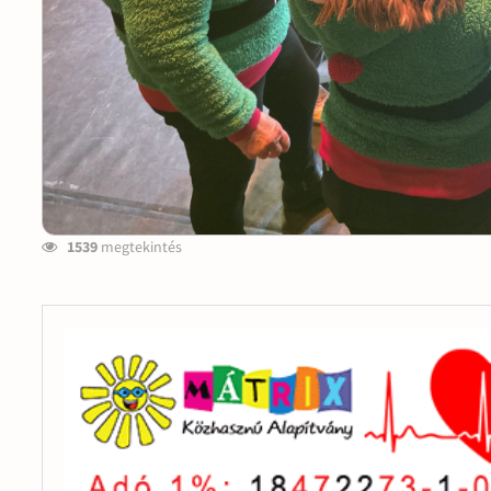
1539
megtekintés