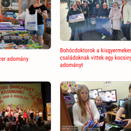
Bohócdoktorok a kisgyermeke
családoknak vittek egy kocsin
szer adomány
adományt