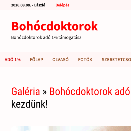
2026.08.08. - László
Belépés
Bohócdoktorok
Bohócdoktorok adó 1% támogatása
ADÓ 1%
FŐLAP
OLVASÓ
FOTÓK
SZERETETCSO
Galéria
»
Bohócdoktorok adó
kezdünk!