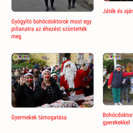
Játék és ajá
Gyógyító bohócdoktorok most egy
pillanatra az éhezést szüntették
meg
Bohócdoktoro
Gyermekek támogatása
gyerekekkel