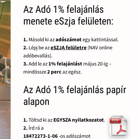
Az Adó 1% felajánlás
menete eSzja felületen:
1.
Másold ki az
adószámot
egy kattintással.
2.
Lépj be az
eSZJA felületre
(NAV online
adóbevallás).
3.
Add le az
1% felajánlást
május 20-ig –
mindössze
2 perc
az egész.
Az Adó 1% felajánlás papír
alapon
1.
Töltsd ki az
EGYSZA nyilatkozatot
.
2.
Írd rá a
18472273-1-06
-os adószámot