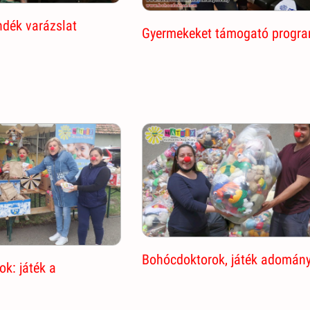
ndék varázslat
Gyermekeket támogató progr
Bohócdoktorok, játék adomán
k: játék a