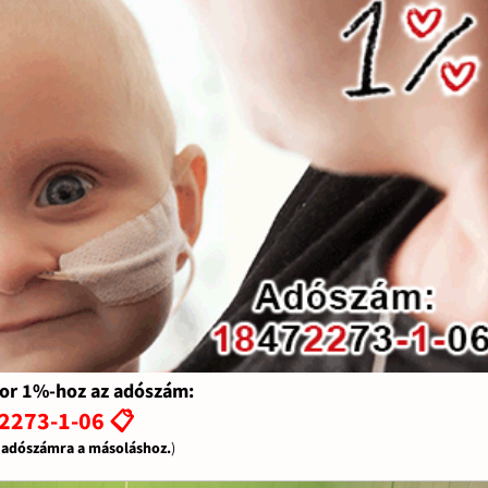
or 1%-hoz az adószám:
2273-1-06 📋
z adószámra a másoláshoz.
)