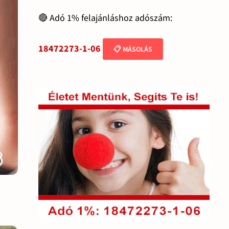
🔴 Adó 1% felajánláshoz adószám:
18472273-1-06
📋 MÁSOLÁS