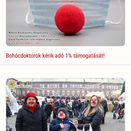
Bohócdoktorok kérik adó 1% támogatását!