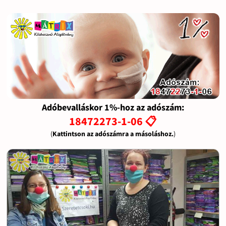
Adóbevalláskor 1%-hoz az adószám:
18472273-1-06 📋
(
Kattintson az adószámra a másoláshoz.
)