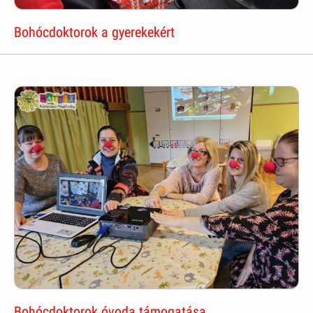
Bohócdoktorok a gyerekekért
Bohócdoktorok óvoda támogatása