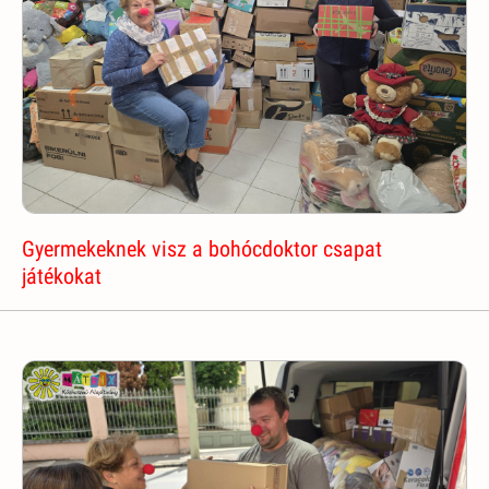
Gyermekeknek visz a bohócdoktor csapat
játékokat