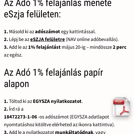
Az Adó 1% felajánlás menete
eSzja felületen:
1.
Másold ki az
adószámot
egy kattintással.
2.
Lépj be az
eSZJA felületre
(NAV online adóbevallás).
3.
Add le az
1% felajánlást
május 20-ig – mindössze
2 perc
az egész.
Az Adó 1% felajánlás papír
alapon
1.
Töltsd ki az
EGYSZA nyilatkozatot
.
2.
Írd rá a
18472273-1-06
-os adószámot (EGYSZA adatlapot
nyomtatáshoz kitöltve elérheted az ikonra kattintva).
3.
Add le a nyilatkozatot
munkáltatódnak
, vagy