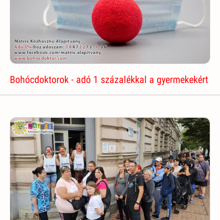
Bohócdoktorok - adó 1 százalékkal a gyermekekért