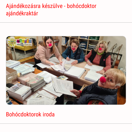
Ajándékozásra készülve - bohócdoktor
ajándékraktár
Bohócdoktorok iroda