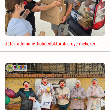
Játék adomány, bohócdoktorok a gyermekekért