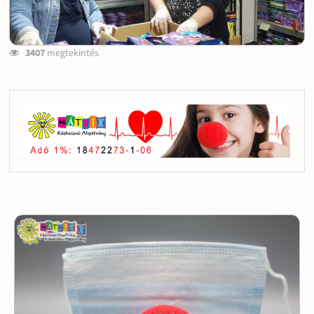
3407
megtekintés