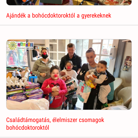
Ajándék a bohócdoktoroktól a gyerekeknek
Családtámogatás, élelmiszer csomagok
bohócdoktoroktól