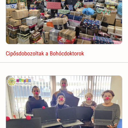
Cipősdobozoltak a Bohócdoktorok