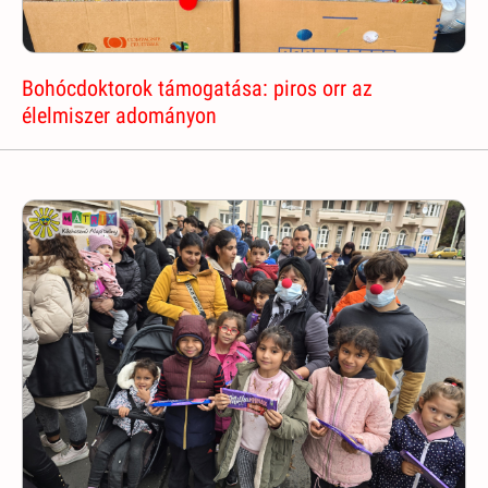
Bohócdoktorok támogatása: piros orr az
élelmiszer adományon