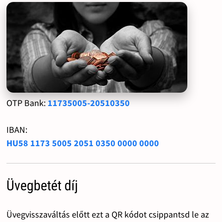
OTP Bank:
11735005-20510350
IBAN:
HU58 1173 5005 2051 0350 0000 0000
Üvegbetét díj
Üvegvisszaváltás előtt ezt a QR kódot csippantsd le az