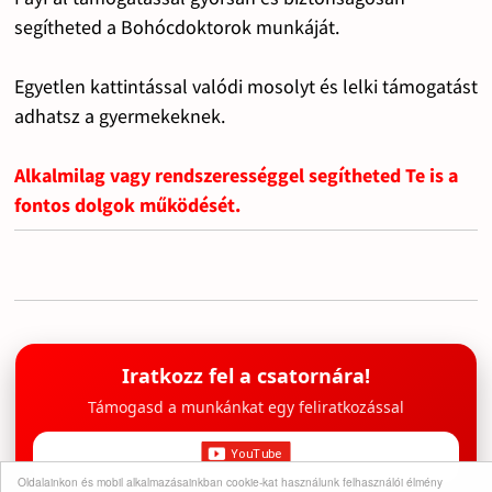
segítheted a Bohócdoktorok munkáját.
Egyetlen kattintással valódi mosolyt és lelki támogatást
adhatsz a gyermekeknek.
Alkalmilag vagy rendszerességgel segítheted Te is a
fontos dolgok működését.
Iratkozz fel a csatornára!
Támogasd a munkánkat egy feliratkozással
Oldalainkon és mobil alkalmazásainkban cookie-kat használunk felhasználói élmény