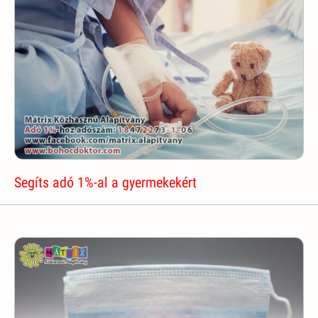
Segíts adó 1%-al a gyermekekért