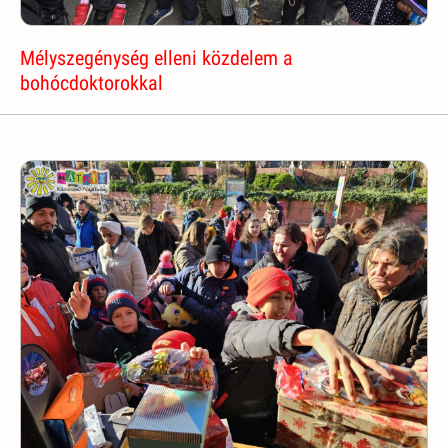
Mélyszegénység elleni közdelem a
bohócdoktorokkal