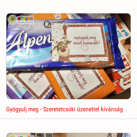
Gyógyulj meg - Szeretetcsoki üzenettel kívánság