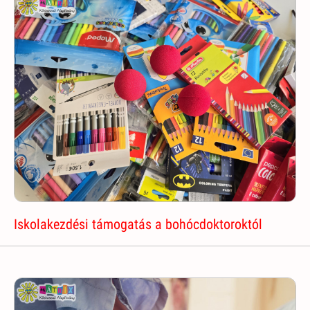
Iskolakezdési támogatás a bohócdoktoroktól