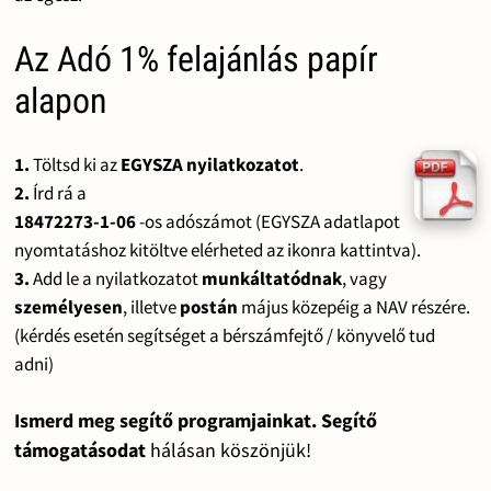
Az Adó 1% felajánlás papír
alapon
1.
Töltsd ki az
EGYSZA nyilatkozatot
.
2.
Írd rá a
18472273-1-06
-os adószámot (EGYSZA adatlapot
nyomtatáshoz kitöltve elérheted az ikonra kattintva).
3.
Add le a nyilatkozatot
munkáltatódnak
, vagy
személyesen
, illetve
postán
május közepéig a NAV részére.
(kérdés esetén segítséget a bérszámfejtő / könyvelő tud
adni)
Ismerd meg segítő programjainkat. Segítő
támogatásodat
hálásan köszönjük!