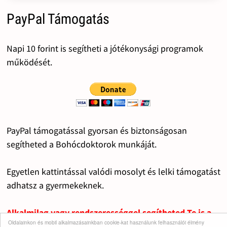
PayPal Támogatás
Napi 10 forint is segítheti a jótékonysági programok
működését.
PayPal támogatással gyorsan és biztonságosan
segítheted a Bohócdoktorok munkáját.
Egyetlen kattintással valódi mosolyt és lelki támogatást
adhatsz a gyermekeknek.
Alkalmilag vagy rendszerességgel segítheted Te is a
Oldalainkon és mobil alkalmazásainkban cookie-kat használunk felhasználói élmény
fontos dolgok működését.