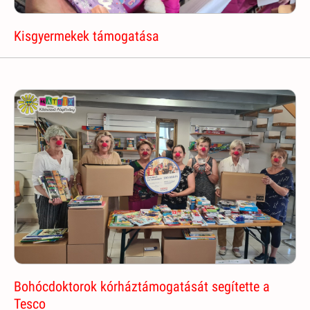
Kisgyermekek támogatása
Bohócdoktorok kórháztámogatását segítette a
Tesco