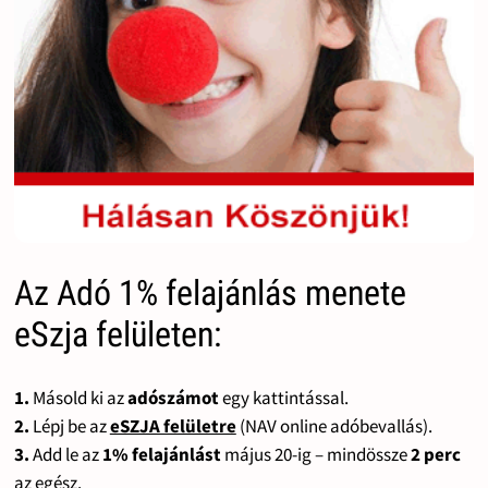
Az Adó 1% felajánlás menete
eSzja felületen:
1.
Másold ki az
adószámot
egy kattintással.
2.
Lépj be az
eSZJA felületre
(NAV online adóbevallás).
3.
Add le az
1% felajánlást
május 20-ig – mindössze
2 perc
az egész.