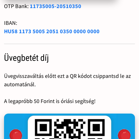
OTP Bank:
11735005-20510350
IBAN:
HU58 1173 5005 2051 0350 0000 0000
Üvegbetét díj
Üvegvisszaváltás előtt ezt a QR kódot csippantsd le az
automatánál.
A legapróbb 50 Forint is óriási segítség!