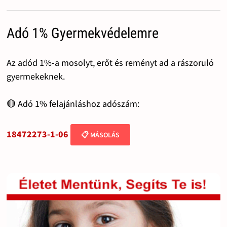
Adó 1% Gyermekvédelemre
Az adód 1%-a mosolyt, erőt és reményt ad a rászoruló
gyermekeknek.
🔴 Adó 1% felajánláshoz adószám:
18472273-1-06
📋 MÁSOLÁS