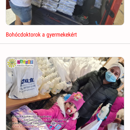
Bohócdoktorok a gyermekekért