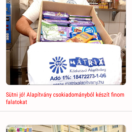
Sütni jó! Alapítvány csokiadományból készít finom
falatokat