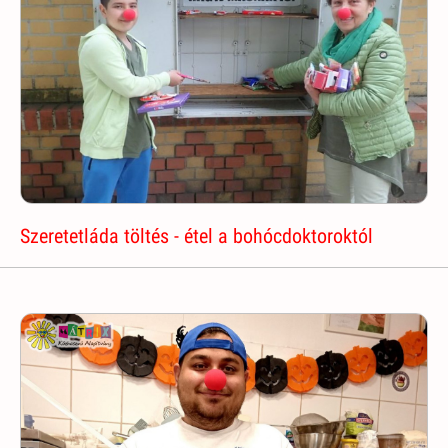
Szeretetláda töltés - étel a bohócdoktoroktól