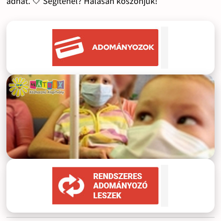
adhat. 🤍 Segítenél? Hálásan köszönjük!