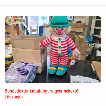
Bohócdoktor kabalafigura gyermekektől -
köszönjük