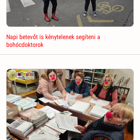
Napi betevőt is kénytelenek segíteni a
bohócdoktorok