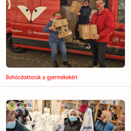
Bohócdoktorok a gyermekekért