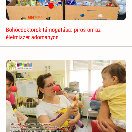
Bohócdoktorok támogatása: piros orr az
élelmiszer adományon