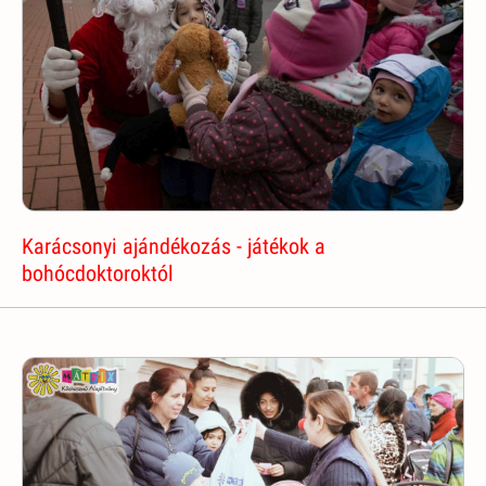
Karácsonyi ajándékozás - játékok a
bohócdoktoroktól