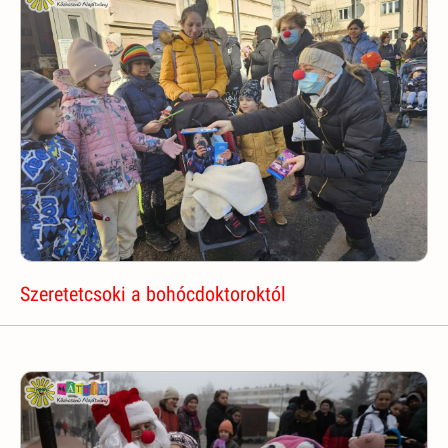
Szeretetcsoki a bohócdoktoroktól