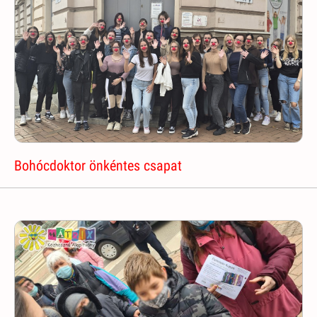
Bohócdoktor önkéntes csapat