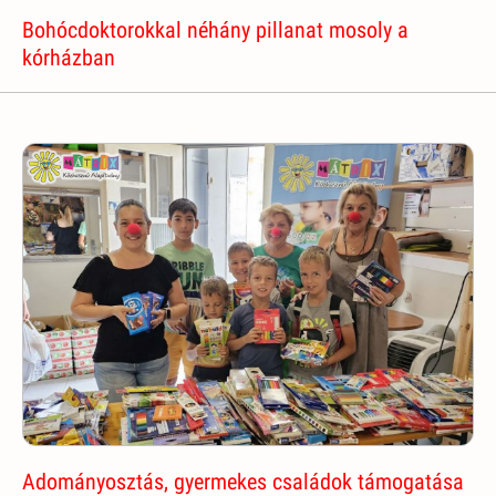
Bohócdoktorokkal néhány pillanat mosoly a
kórházban
Adományosztás, gyermekes családok támogatása