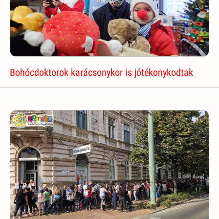
Bohócdoktorok karácsonykor is jótékonykodtak