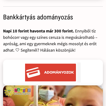
Bankkártyás adományozás
Napi 10 forint havonta már 300 forint.
Ennyiből tíz
bohócorr vagy egy színes ceruza is megvásárolható –
apróság, ami egy gyermeknek mégis mosolyt és erőt
adhat. 🤍 Segítenél? Hálásan köszönjük!