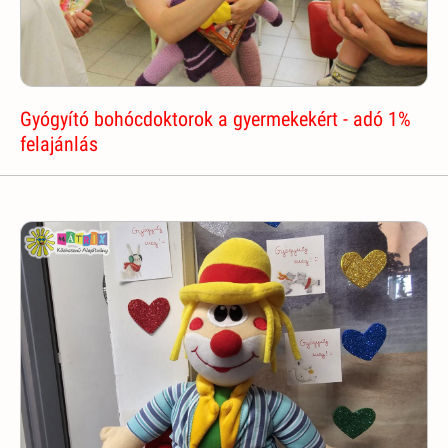
Gyógyító bohócdoktorok a gyermekekért - adó 1%
felajánlás