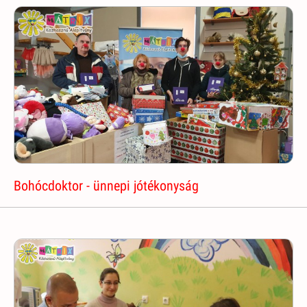
Bohócdoktor - ünnepi jótékonyság