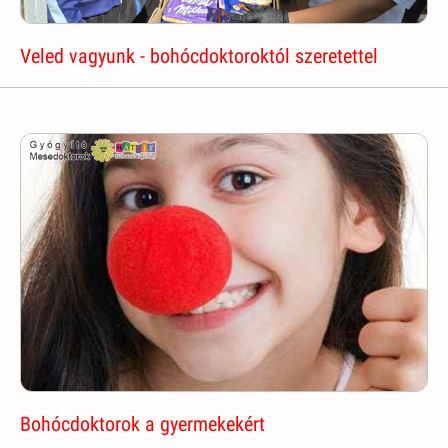
Veled vagyunk - bohócdoktoroktól szeretettel
Bohócdoktorok a gyermekekért