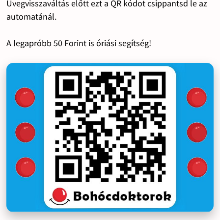
Üvegvisszaváltás előtt ezt a QR kódot csippantsd le az
automatánál.
A legapróbb 50 Forint is óriási segítség!