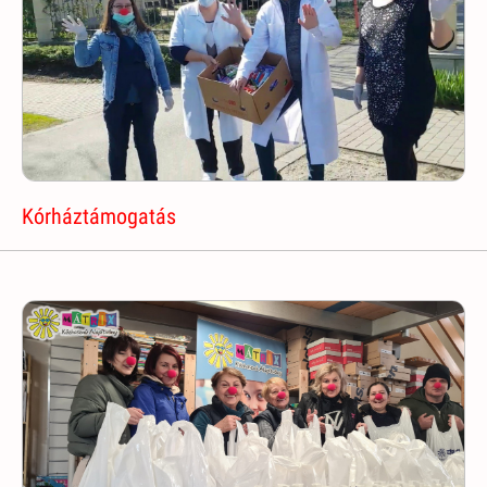
Kórháztámogatás