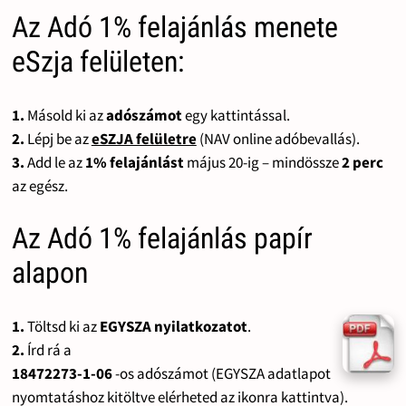
Az Adó 1% felajánlás menete
eSzja felületen:
1.
Másold ki az
adószámot
egy kattintással.
2.
Lépj be az
eSZJA felületre
(NAV online adóbevallás).
3.
Add le az
1% felajánlást
május 20-ig – mindössze
2 perc
az egész.
Az Adó 1% felajánlás papír
alapon
1.
Töltsd ki az
EGYSZA nyilatkozatot
.
2.
Írd rá a
18472273-1-06
-os adószámot (EGYSZA adatlapot
nyomtatáshoz kitöltve elérheted az ikonra kattintva).