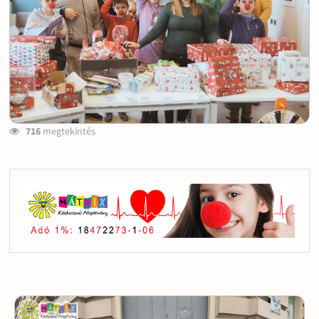
716
megtekintés