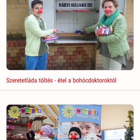
Szeretetláda töltés - étel a bohócdoktoroktól