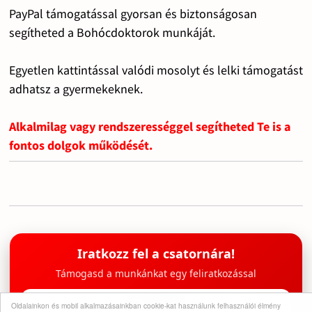
PayPal támogatással gyorsan és biztonságosan
segítheted a Bohócdoktorok munkáját.
Egyetlen kattintással valódi mosolyt és lelki támogatást
adhatsz a gyermekeknek.
Alkalmilag vagy rendszerességgel segítheted Te is a
fontos dolgok működését.
Iratkozz fel a csatornára!
Támogasd a munkánkat egy feliratkozással
Oldalainkon és mobil alkalmazásainkban cookie-kat használunk felhasználói élmény