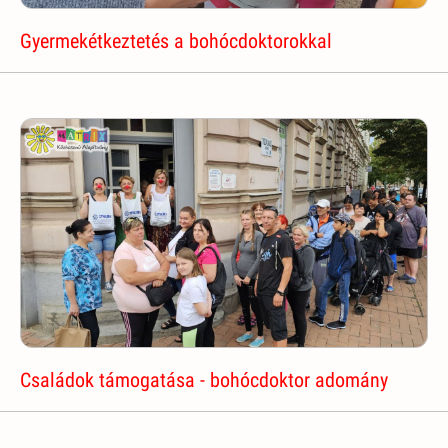
Gyermekétkeztetés a bohócdoktorokkal
Családok támogatása - bohócdoktor adomány