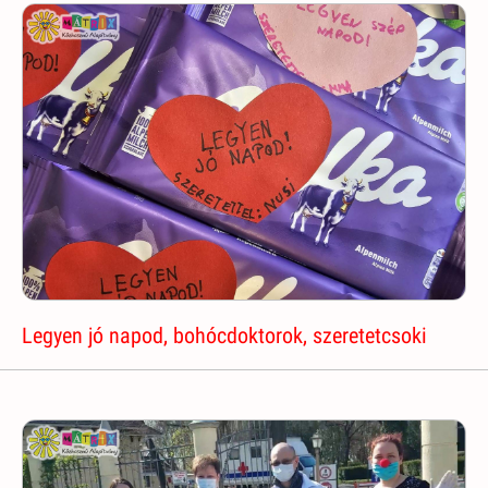
Legyen jó napod, bohócdoktorok, szeretetcsoki