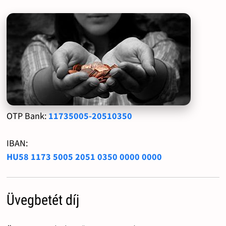
OTP Bank:
11735005-20510350
IBAN:
HU58 1173 5005 2051 0350 0000 0000
Üvegbetét díj