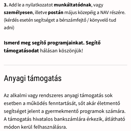
3.
Add le a nyilatkozatot
munkáltatódnak
, vagy
személyesen
, illetve
postán
május közepéig a NAV részére.
(kérdés esetén segítséget a bérszámfejtő / könyvelő tud
adni)
Ismerd meg segítő programjainkat. Segítő
támogatásodat
hálásan köszönjük!
Anyagi támogatás
Az alkalmi vagy rendszeres anyagi támogatás sok
esetben a működés fenntartását, sőt akár életmentő
segítséget jelent a gyermekmentő programok számára.
A támogatás hivatalos bankszámlára érkezik, átlátható
módon kerül felhasználásra.